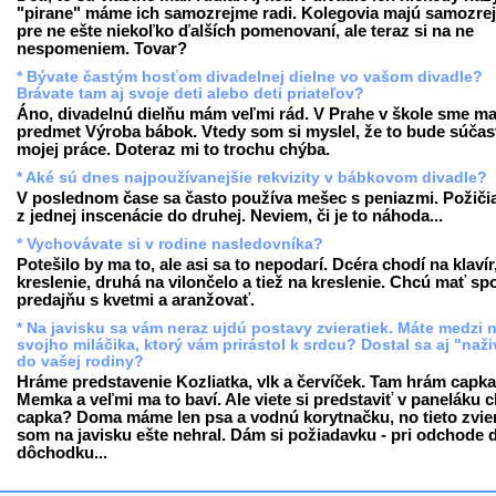
"pirane" máme ich samozrejme radi. Kolegovia majú samozre
pre ne ešte niekoľko ďalších pomenovaní, ale teraz si na ne
nespomeniem. Tovar?
* Bývate častým hosťom divadelnej dielne vo vašom divadle?
Brávate tam aj svoje deti alebo deti priateľov?
Áno, divadelnú dielňu mám veľmi rád. V Prahe v škole sme ma
predmet Výroba bábok. Vtedy som si myslel, že to bude súčas
mojej práce. Doteraz mi to trochu chýba.
* Aké sú dnes najpoužívanejšie rekvizity v bábkovom divadle?
V poslednom čase sa často používa mešec s peniazmi. Požiči
z jednej inscenácie do druhej. Neviem, či je to náhoda...
* Vychovávate si v rodine nasledovníka?
Potešilo by ma to, ale asi sa to nepodarí. Dcéra chodí na klavír
kreslenie, druhá na vilončelo a tiež na kreslenie. Chcú mať sp
predajňu s kvetmi a aranžovať.
* Na javisku sa vám neraz ujdú postavy zvieratiek. Máte medzi 
svojho miláčika, ktorý vám prirástol k srdcu? Dostal sa aj "naž
do vašej rodiny?
Hráme predstavenie Kozliatka, vlk a červíček. Tam hrám capka
Memka a veľmi ma to baví. Ale viete si predstaviť v paneláku 
capka? Doma máme len psa a vodnú korytnačku, no tieto zvie
som na javisku ešte nehral. Dám si požiadavku - pri odchode 
dôchodku...