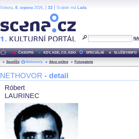
,
, |
|
32
Sobota
8. srpena
2026
Svátek má
Lada
Scéna.cz
NA
ČASOPIS
KDY, KDE, CO, KDO
SPECIÁLNÍ
SLUŽBY/INFO
Soutěže
Nethovory
Akce online
Fotogalerie
NETHOVOR
- detail
Róbert
LAURINEC