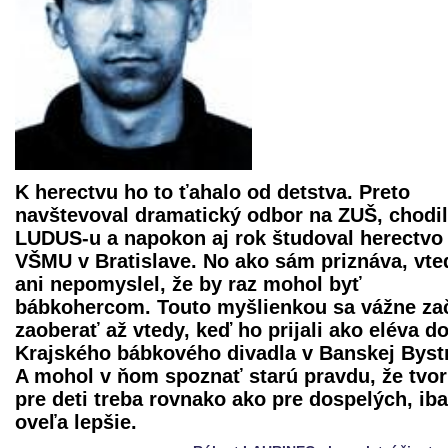
K herectvu ho to ťahalo od detstva. Preto
navštevoval dramatický odbor na ZUŠ, chodil
LUDUS-u a napokon aj rok študoval herectvo
VŠMU v Bratislave. No ako sám priznáva, vte
ani nepomyslel, že by raz mohol byť
bábkohercom. Touto myšlienkou sa vážne za
zaoberať až vtedy, keď ho prijali ako eléva d
Krajského bábkového divadla
v Banskej Bystr
A mohol v ňom spoznať starú pravdu, že tvor
pre deti treba rovnako ako pre dospelých, ib
oveľa lepšie.