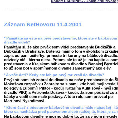
Róbert LAURINEC - kompletní životo
Záznam NetHovoru 11.4.2001
* Pamätáte sa ešte na prvé predstavenie, ktoré ste v bábkovom
divadle videli?
Pamätám si, že ako prvák som videl predstavenie Budkáčik a
Dubkáčik v Bratislave. Doteraz mám o tom v školskom zrkadie
zápis od pani učiteľky: prineste tri koruny na bábkové divadlo
odvtedy nič - čierna diera. Potom, ale to už je iná kapitola, som
predstavenia v Krajskom bábkovom divadle v Banskej Bystrici
to už som bol v spomínanom divadle zamestnaný ako elév.
* A vaše deti? Kedy ste ich po prvý raz vzali do divadla?
Prvýkrát som ich zobral do divadla na naše predstavenie do 
Mokošovu rozprávku Zahrajte sa s nami, kde hrali moji vtedajš
kolegovia Ľubomír Piktor - kocúr Katarína Aulitisová - myš (d
divadlo PIKI) a Petronela Dušová - kocúr. Ja som podával zo 
bábky a vodil som malé postavy. A túto rolu som prevzal po
Martinovi Nykodímovi.
* Ktorú časť z priestorov bábkového divadla máte najradšej - tú
ktorá sa nachádza pred paravanom alebo radšej tú, ktorá je za
Na bábkovom divadle je možno dobré to, že sa v ňom niekedy