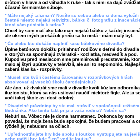
drôtom v hlave a od váhadla k ruke - tak s nimi sa dajú zvádža
úžasné šermiarske súboje.
* Máte nejaký talizman? Nosíte so sebou alebo si doma vyložili
čestné miesto nejakú rekvizitu, bábku či fotografiu z inscenáci
ktorá vám prirástla k srdcu?
Chcel by som mať ako talizman nejakú bábku z každej inscená
ale okrem iných prekážok prečo sa to nedá - mám malý byt.
* Čo alebo kto dokáže naplniť kasu bábkového divadla?
Úplne betónovo dokážu pritiahnuť rodičov s deťmi do divadla t
v ktorých sa spomínajú zvieratká - kozliatka, medvedík a pod.
Kupodivu pred mesiacom sme premiérovali predstavenie, kto
malo aj štyri upútavky v televízii, ale ani to nepomohlo. Najlep
zaberá klasika - rozprávky.
* Museli ste kvôli častému čarovaniu v rozprávkových hrách
absolvovať aj vysokú školu čarodejnícku?
Ale áno, už dvakrát sme mali v divadle kvôli kúzlam odborníka
iluzionistu, ktorý sa nás usiloval naučiť niektoré fígle. Ale ja 
voči takej škole asi dosť odolný.
* Divadelné prázdniny by ste mali stráviť v spoločnosti režiséra
Bednárika. Ako tento fakt prijala vaša rodina? Nebúri sa?
Nebúri sa. Vôbec nie je doma harmatanec. Dokonca by som
povedal, že moja žena bude spokojná, že budem pracovať a c
týždeň jej nebudem na očiach.
* Upřednostňujete hry kde spolu s loutkou vystupujete na jevišt
nebo raději hry, kde "jen" vodíte loutku?