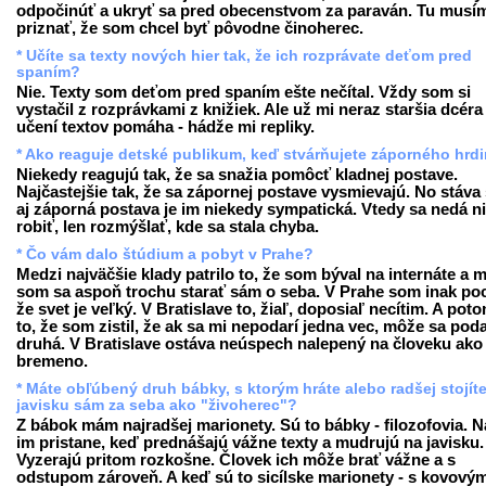
odpočinúť a ukryť sa pred obecenstvom za paraván. Tu musí
priznať, že som chcel byť pôvodne činoherec.
* Učíte sa texty nových hier tak, že ich rozprávate deťom pred
spaním?
Nie. Texty som deťom pred spaním ešte nečítal. Vždy som si
vystačil z rozprávkami z knižiek. Ale už mi neraz staršia dcéra 
učení textov pomáha - hádže mi repliky.
* Ako reaguje detské publikum, keď stvárňujete záporného hrd
Niekedy reagujú tak, že sa snažia pomôcť kladnej postave.
Najčastejšie tak, že sa zápornej postave vysmievajú. No stáva 
aj záporná postava je im niekedy sympatická. Vtedy sa nedá n
robiť, len rozmýšlať, kde sa stala chyba.
* Čo vám dalo štúdium a pobyt v Prahe?
Medzi najväčšie klady patrilo to, že som býval na internáte a 
som sa aspoň trochu starať sám o seba. V Prahe som inak pocí
že svet je veľký. V Bratislave to, žiaľ, doposiaľ necítim. A poto
to, že som zistil, že ak sa mi nepodarí jedna vec, môže sa poda
druhá. V Bratislave ostáva neúspech nalepený na človeku ako
bremeno.
* Máte obľúbený druh bábky, s ktorým hráte alebo radšej stojít
javisku sám za seba ako "živoherec"?
Z bábok mám najradšej marionety. Sú to bábky - filozofovia. N
im pristane, keď prednášajú vážne texty a mudrujú na javisku.
Vyzerajú pritom rozkošne. Človek ich môže brať vážne a s
odstupom zároveň. A keď sú to sicílske marionety - s kovový