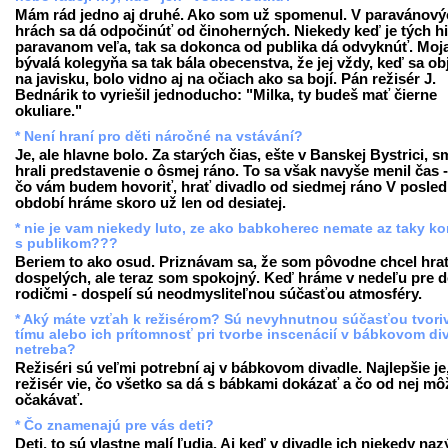
Mám rád jedno aj druhé. Ako som už spomenul. V paravánový
hrách sa dá odpočinúť od činoherných. Niekedy keď je tých hi
paravanom veľa, tak sa dokonca od publika dá odvyknúť. Moj
bývalá kolegyňa sa tak bála obecenstva, že jej vždy, keď sa obj
na javisku, bolo vidno aj na očiach ako sa bojí. Pán režisér J.
Bednárik to vyriešil jednoducho: "Milka, ty budeš mať čierne
okuliare."
* Není hraní pro děti náročné na vstávání?
Je, ale hlavne bolo. Za starých čias, ešte v Banskej Bystrici, s
hrali predstavenie o ôsmej ráno. To sa však navyše menil čas 
čo vám budem hovoriť, hrať divadlo od siedmej ráno V posl
období hráme skoro už len od desiatej.
* nie je vam niekedy luto, ze ako babkoherec nemate az taky ko
s publikom???
Beriem to ako osud. Priznávam sa, že som pôvodne chcel hra
dospelých, ale teraz som spokojný. Keď hráme v nedeľu pre de
rodičmi - dospelí sú neodmysliteľnou súčasťou atmosféry.
* Aký máte vzťah k režisérom? Sú nevyhnutnou súčasťou tvori
tímu alebo ich prítomnosť pri tvorbe inscenácií v bábkovom di
netreba?
Režiséri sú veľmi potrební aj v bábkovom divadle. Najlepšie je
režisér vie, čo všetko sa dá s bábkami dokázať a čo od nej mô
očakávať.
* Čo znamenajú pre vás deti?
Deti, to sú vlastne malí ľudia. Aj keď v divadle ich niekedy na