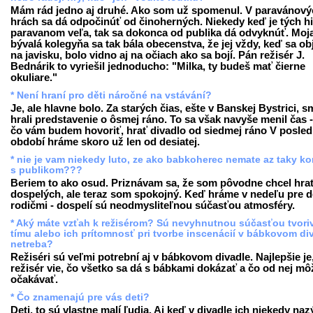
Mám rád jedno aj druhé. Ako som už spomenul. V paravánový
hrách sa dá odpočinúť od činoherných. Niekedy keď je tých hi
paravanom veľa, tak sa dokonca od publika dá odvyknúť. Moj
bývalá kolegyňa sa tak bála obecenstva, že jej vždy, keď sa obj
na javisku, bolo vidno aj na očiach ako sa bojí. Pán režisér J.
Bednárik to vyriešil jednoducho: "Milka, ty budeš mať čierne
okuliare."
* Není hraní pro děti náročné na vstávání?
Je, ale hlavne bolo. Za starých čias, ešte v Banskej Bystrici, s
hrali predstavenie o ôsmej ráno. To sa však navyše menil čas 
čo vám budem hovoriť, hrať divadlo od siedmej ráno V posl
období hráme skoro už len od desiatej.
* nie je vam niekedy luto, ze ako babkoherec nemate az taky ko
s publikom???
Beriem to ako osud. Priznávam sa, že som pôvodne chcel hra
dospelých, ale teraz som spokojný. Keď hráme v nedeľu pre de
rodičmi - dospelí sú neodmysliteľnou súčasťou atmosféry.
* Aký máte vzťah k režisérom? Sú nevyhnutnou súčasťou tvori
tímu alebo ich prítomnosť pri tvorbe inscenácií v bábkovom di
netreba?
Režiséri sú veľmi potrební aj v bábkovom divadle. Najlepšie je
režisér vie, čo všetko sa dá s bábkami dokázať a čo od nej mô
očakávať.
* Čo znamenajú pre vás deti?
Deti, to sú vlastne malí ľudia. Aj keď v divadle ich niekedy na