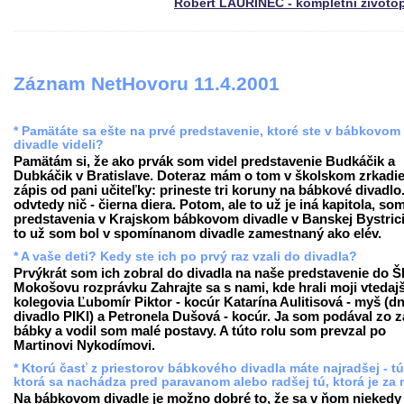
Róbert LAURINEC - kompletní životo
Záznam NetHovoru 11.4.2001
* Pamätáte sa ešte na prvé predstavenie, ktoré ste v bábkovom
divadle videli?
Pamätám si, že ako prvák som videl predstavenie Budkáčik a
Dubkáčik v Bratislave. Doteraz mám o tom v školskom zrkadie
zápis od pani učiteľky: prineste tri koruny na bábkové divadlo
odvtedy nič - čierna diera. Potom, ale to už je iná kapitola, som
predstavenia v Krajskom bábkovom divadle v Banskej Bystrici
to už som bol v spomínanom divadle zamestnaný ako elév.
* A vaše deti? Kedy ste ich po prvý raz vzali do divadla?
Prvýkrát som ich zobral do divadla na naše predstavenie do 
Mokošovu rozprávku Zahrajte sa s nami, kde hrali moji vtedajš
kolegovia Ľubomír Piktor - kocúr Katarína Aulitisová - myš (d
divadlo PIKI) a Petronela Dušová - kocúr. Ja som podával zo 
bábky a vodil som malé postavy. A túto rolu som prevzal po
Martinovi Nykodímovi.
* Ktorú časť z priestorov bábkového divadla máte najradšej - tú
ktorá sa nachádza pred paravanom alebo radšej tú, ktorá je za
Na bábkovom divadle je možno dobré to, že sa v ňom niekedy