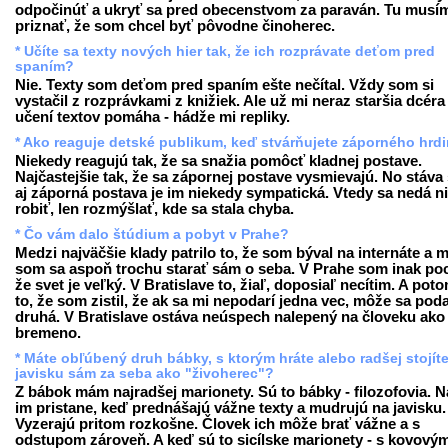
odpočinúť a ukryť sa pred obecenstvom za paraván. Tu musí
priznať, že som chcel byť pôvodne činoherec.
* Učíte sa texty nových hier tak, že ich rozprávate deťom pred
spaním?
Nie. Texty som deťom pred spaním ešte nečítal. Vždy som si
vystačil z rozprávkami z knižiek. Ale už mi neraz staršia dcéra 
učení textov pomáha - hádže mi repliky.
* Ako reaguje detské publikum, keď stvárňujete záporného hrd
Niekedy reagujú tak, že sa snažia pomôcť kladnej postave.
Najčastejšie tak, že sa zápornej postave vysmievajú. No stáva 
aj záporná postava je im niekedy sympatická. Vtedy sa nedá n
robiť, len rozmýšlať, kde sa stala chyba.
* Čo vám dalo štúdium a pobyt v Prahe?
Medzi najväčšie klady patrilo to, že som býval na internáte a 
som sa aspoň trochu starať sám o seba. V Prahe som inak pocí
že svet je veľký. V Bratislave to, žiaľ, doposiaľ necítim. A poto
to, že som zistil, že ak sa mi nepodarí jedna vec, môže sa poda
druhá. V Bratislave ostáva neúspech nalepený na človeku ako
bremeno.
* Máte obľúbený druh bábky, s ktorým hráte alebo radšej stojít
javisku sám za seba ako "živoherec"?
Z bábok mám najradšej marionety. Sú to bábky - filozofovia. N
im pristane, keď prednášajú vážne texty a mudrujú na javisku.
Vyzerajú pritom rozkošne. Človek ich môže brať vážne a s
odstupom zároveň. A keď sú to sicílske marionety - s kovový