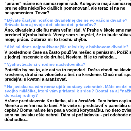
"pirane" máme ich samozrejme radi. Kolegovia majú samozre
pre ne ešte niekoľko ďalších pomenovaní, ale teraz si na ne
nespomeniem. Tovar?
* Bývate častým hosťom divadelnej dielne vo vašom divadle?
Brávate tam aj svoje deti alebo deti priateľov?
Áno, divadelnú dielňu mám veľmi rád. V Prahe v škole sme ma
predmet Výroba bábok. Vtedy som si myslel, že to bude súčas
mojej práce. Doteraz mi to trochu chýba.
* Aké sú dnes najpoužívanejšie rekvizity v bábkovom divadle?
V poslednom čase sa často používa mešec s peniazmi. Požiči
z jednej inscenácie do druhej. Neviem, či je to náhoda...
* Vychovávate si v rodine nasledovníka?
Potešilo by ma to, ale asi sa to nepodarí. Dcéra chodí na klavír
kreslenie, druhá na vilončelo a tiež na kreslenie. Chcú mať sp
predajňu s kvetmi a aranžovať.
* Na javisku sa vám neraz ujdú postavy zvieratiek. Máte medzi 
svojho miláčika, ktorý vám prirástol k srdcu? Dostal sa aj "naž
do vašej rodiny?
Hráme predstavenie Kozliatka, vlk a červíček. Tam hrám capka
Memka a veľmi ma to baví. Ale viete si predstaviť v paneláku 
capka? Doma máme len psa a vodnú korytnačku, no tieto zvie
som na javisku ešte nehral. Dám si požiadavku - pri odchode 
dôchodku...