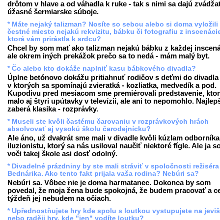
drôtom v hlave a od váhadla k ruke - tak s nimi sa dajú zvádža
úžasné šermiarske súboje.
* Máte nejaký talizman? Nosíte so sebou alebo si doma vyložili
čestné miesto nejakú rekvizitu, bábku či fotografiu z inscenáci
ktorá vám prirástla k srdcu?
Chcel by som mať ako talizman nejakú bábku z každej inscená
ale okrem iných prekážok prečo sa to nedá - mám malý byt.
* Čo alebo kto dokáže naplniť kasu bábkového divadla?
Úplne betónovo dokážu pritiahnuť rodičov s deťmi do divadla t
v ktorých sa spomínajú zvieratká - kozliatka, medvedík a pod.
Kupodivu pred mesiacom sme premiérovali predstavenie, kto
malo aj štyri upútavky v televízii, ale ani to nepomohlo. Najlep
zaberá klasika - rozprávky.
* Museli ste kvôli častému čarovaniu v rozprávkových hrách
absolvovať aj vysokú školu čarodejnícku?
Ale áno, už dvakrát sme mali v divadle kvôli kúzlam odborníka
iluzionistu, ktorý sa nás usiloval naučiť niektoré fígle. Ale ja 
voči takej škole asi dosť odolný.
* Divadelné prázdniny by ste mali stráviť v spoločnosti režiséra
Bednárika. Ako tento fakt prijala vaša rodina? Nebúri sa?
Nebúri sa. Vôbec nie je doma harmatanec. Dokonca by som
povedal, že moja žena bude spokojná, že budem pracovať a c
týždeň jej nebudem na očiach.
* Upřednostňujete hry kde spolu s loutkou vystupujete na jevišt
nebo raději hry, kde "jen" vodíte loutku?