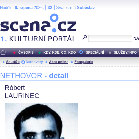
,
, |
|
32
Neděle
9. srpena
2026
Svátek má
Soběslav
Scéna.cz
NA
ČASOPIS
KDY, KDE, CO, KDO
SPECIÁLNÍ
SLUŽBY/INFO
Soutěže
Nethovory
Akce online
Fotogalerie
NETHOVOR
- detail
Róbert
LAURINEC