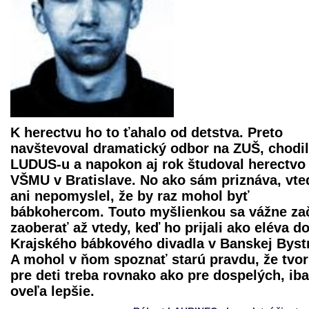
K herectvu ho to ťahalo od detstva. Preto
navštevoval dramatický odbor na ZUŠ, chodil
LUDUS-u a napokon aj rok študoval herectvo
VŠMU v Bratislave. No ako sám priznáva, vte
ani nepomyslel, že by raz mohol byť
bábkohercom. Touto myšlienkou sa vážne za
zaoberať až vtedy, keď ho prijali ako eléva d
Krajského bábkového divadla
v Banskej Bystr
A mohol v ňom spoznať starú pravdu, že tvor
pre deti treba rovnako ako pre dospelých, ib
oveľa lepšie.