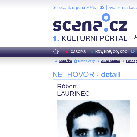
,
, |
|
32
Sobota
8. srpena
2026
Svátek má
Lad
Scéna.cz
ČASOPIS
KDY, KDE, CO, KDO
Soutěže
Nethovory
Akce online
Fotoga
NETHOVOR
- detail
Róbert
LAURINEC