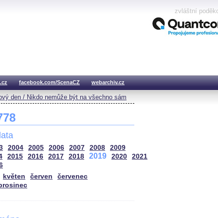
zvláštní poděk
.cz
facebook.com/ScenaCZ
webarchiv.cz
vý den / Nikdo nemůže být na všechno sám
 778
ata
3
2004
2005
2006
2007
2008
2009
2019
4
2015
2016
2017
2018
2020
2021
6
květen
červen
červenec
prosinec