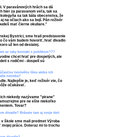
l. V paravánových hrách sa dá
h hier za paravanom veľa, tak sa
kolegyňa sa tak bála obecenstva, že
 aj na očiach ako sa bojí. Pán režisér
 budeš mať čierne okuliare."
anskej Bystrici, sme hrali predstavenie
no čo vám budem hovoriť, hrať divadlo
ro už len od desiatej.
mate az taky kontakt s publikom???
vodne chcel hrať pre dospelých, ale
ti s rodičmi - dospelí sú
účasťou tvorivého tímu alebo ich
adle netreba?
le. Najlepšie je, keď režisér vie, čo
môže očakávať.
le ich niekedy nazývame "pirane"
amozrejme pre ne ešte niekoľko
omeniem. Tovar?
m divadle? Brávate tam aj svoje deti
e v škole sme mali predmet Výroba
 mojej práce. Doteraz mi to trochu
ovom divadle?