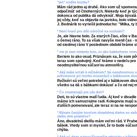
"jen" vodíte loutku?
Mám rád jedno aj druhé. Ako som už spomenu
odpočinúť od činoherných. Niekedy keď je týc
dokonca od publika dá odvyknúť. Moja bývalá 
jej vždy, keď sa objavila na javisku, bolo vidno
J. Bednárik to vyriešil jednoducho: "Milka, ty
* Není hraní pro děti náročné na vstávání?
Je, ale hlavne bolo. Za starých čias, ešte v B
o ôsmej ráno. To sa však navyše menil čas - 
od siedmej ráno V poslednom období hráme sko
* nie je vam niekedy luto, ze ako babkoherec ne
Beriem to ako osud. Priznávam sa, že som pô
teraz som spokojný. Keď hráme v nedeľu pre de
neodmysliteľnou súčasťou atmosféry.
* Aký máte vzťah k režisérom? Sú nevyhnutnou s
prítomnosť pri tvorbe inscenácií v bábkovom div
Režiséri sú veľmi potrební aj v bábkovom divad
všetko sa dá s bábkami dokázať a čo od nej 
* Čo znamenajú pre vás deti?
Deti, to sú vlastne malí ľudia. Aj keď v divad
máme ich samozrejme radi. Kolegovia majú s
ďalších pomenovaní, ale teraz si na ne nesp
* Bývate častým hosťom divadelnej dielne vo vašo
alebo deti priateľov?
Áno, divadelnú dielňu mám veľmi rád. V Prah
bábok. Vtedy som si myslel, že to bude súčasť
chýba.
* Aké sú dnes najpoužívanejšie rekvizity v bábk