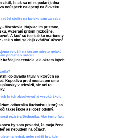
m zistil, že ak sa mi nepodarí jedna
táva neúspech nalepený na človeku
radšej stojíte na javisku sám za seba
 filozofovia. Najviac im pristane,
sku. Vyzerajú pritom rozkošne.
veň. A keď sú to sicílske marionety -
 - tak s nimi sa dajú zvádžať úžasné
 doma vyložili na čestné miesto nejakú
vám prirástla k srdcu?
z každej inscenácie, ale okrem iných
vadla?
mi do divadla tituly, v ktorých sa
 pod. Kupodivu pred mesiacom sme
pútavky v televízii, ale ani to
ky.
vých hrách absolvovať aj vysokú školu
úzlam odborníka iluzionistu, ktorý sa
voči takej škole asi dosť odolný.
nosti režiséra Bednárika. Ako tento fakt
konca by som povedal, že moja žena
deň jej nebudem na očiach.
ete na jevišti, nebo raději hry, kde