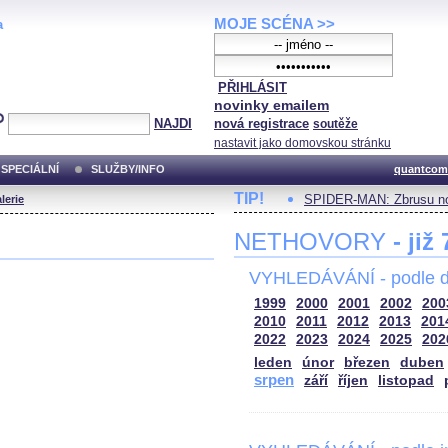
MOJE SCÉNA >>
a
PŘIHLÁSIT
novinky emailem
NAJDI
nová registrace
soutěže
nastavit jako domovskou stránku
SPECIÁLNÍ
SLUŽBY/INFO
quantcom
TIP!
SPIDER-MAN: Zbrusu no
lerie
NETHOVORY
- již
VYHLEDÁVÁNÍ - podle d
1999
2000
2001
2002
200
2010
2011
2012
2013
201
2022
2023
2024
2025
202
leden
únor
březen
duben
srpen
září
říjen
listopad