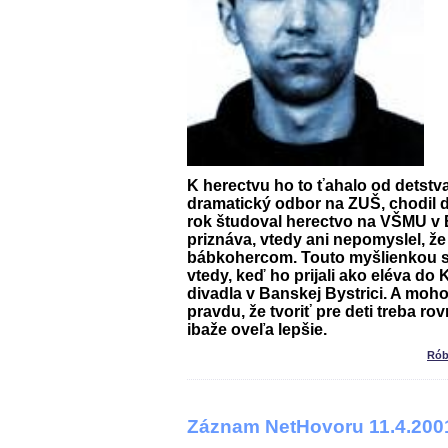
K herectvu ho to ťahalo od detstv
dramatický odbor na ZUŠ, chodil
rok študoval herectvo na VŠMU v 
priznáva, vtedy ani nepomyslel, ž
bábkohercom. Touto myšlienkou s
vtedy, keď ho prijali ako eléva do
K
divadla
v Banskej Bystrici. A moh
pravdu, že tvoriť pre deti treba r
ibaže oveľa lepšie.
Rób
Záznam NetHovoru 11.4.200