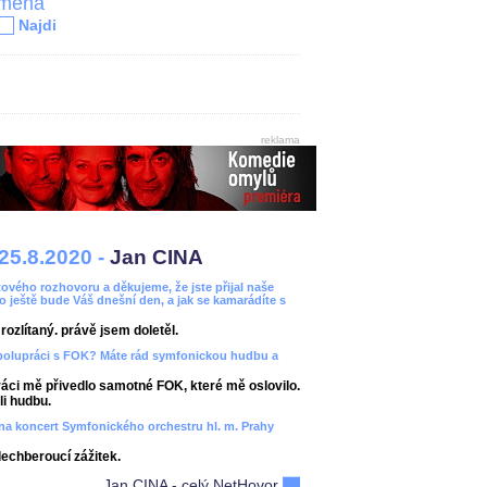
jména
Najdi
reklama
25.8.2020 -
Jan CINA
ového rozhovoru a děkujeme, že jste přijal naše
bo ještě bude Váš dnešní den, a jak se kamarádíte s
ozlítaný. právě jsem doletěl.
spolupráci s FOK? Máte rád symfonickou hudbu a
áci mě přivedlo samotné FOK, které mě oslovilo.
i hudbu.
ít na koncert Symfonického orchestru hl. m. Prahy
dechberoucí zážitek.
Jan CINA - celý NetHovor