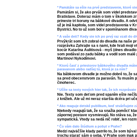
* Pamätáte sa ešte na prvé predstavenie, ktoré st
Pamätám si, že ako prvák som videl predstav
Bratislave. Doteraz mám o tom v školskom zrk
prineste tri koruny na bábkové divadlo. A odvte
už je iná kapitola, som videl predstavenia v
Bystrici. No to už som bol v spomínanom diva
* A vaše deti? Kedy ste ich po prvý raz vzali do d
Prvýkrát som ich zobral do divadla na naše 
rozprávku Zahrajte sa s nami, kde hrali moji v
kocúr Katarína Aulitisová - myš (dnes divadlo
som podával zo zadu bábky a vodil som malé p
Martinovi Nykodímovi.
* Ktorú časť z priestorov bábkového divadla máte 
paravanom alebo radšej tú, ktorá je za ním?
Na bábkovom divadle je možno dobré to, že s
sa pred obecenstvom za paraván. Tu musím p
činoherec.
* Učíte sa texty nových hier tak, že ich rozpráva
Nie. Texty som deťom pred spaním ešte nečíta
z knižiek. Ale už mi neraz staršia dcéra pri uč
* Ako reaguje detské publikum, keď stvárňujete 
Niekedy reagujú tak, že sa snažia pomôcť klad
zápornej postave vysmievajú. No stáva sa, že
sympatická. Vtedy sa nedá nič robiť, len rozm
* Čo vám dalo štúdium a pobyt v Prahe?
Medzi najväčšie klady patrilo to, že som býva
trochu starať sám o seba. V Prahe som inak poc