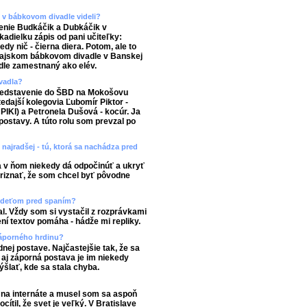
e v bábkovom divadle videli?
enie Budkáčik a Dubkáčik v
adielku zápis od pani učiteľky:
dy nič - čierna diera. Potom, ale to
 Krajskom bábkovom divadle v Banskej
dle zamestnaný ako elév.
ivadla?
predstavenie do ŠBD na Mokošovu
tedajší kolegovia Ľubomír Piktor -
 PIKI) a Petronela Dušová - kocúr. Ja
ostavy. A túto rolu som prevzal po
najradšej - tú, ktorá sa nachádza pred
a v ňom niekedy dá odpočinúť a ukryť
riznať, že som chcel byť pôvodne
te deťom pred spaním?
l. Vždy som si vystačil z rozprávkami
ení textov pomáha - hádže mi repliky.
záporného hrdinu?
nej postave. Najčastejšie tak, že sa
 aj záporná postava je im niekedy
ýšlať, kde sa stala chyba.
l na internáte a musel som sa aspoň
ítil, že svet je veľký. V Bratislave