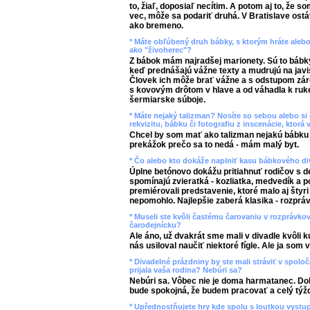
to, žiaľ, doposiaľ necítim. A potom aj to, že so
vec, môže sa podariť druhá. V Bratislave os
ako bremeno.
* Máte obľúbený druh bábky, s ktorým hráte alebo 
ako "živoherec"?
Z bábok mám najradšej marionety. Sú to bábky -
keď prednášajú vážne texty a mudrujú na javi
Človek ich môže brať vážne a s odstupom záro
s kovovým drôtom v hlave a od váhadla k ruke
šermiarske súboje.
* Máte nejaký talizman? Nosíte so sebou alebo si
rekvizitu, bábku či fotografiu z inscenácie, ktorá 
Chcel by som mať ako talizman nejakú bábku 
prekážok prečo sa to nedá - mám malý byt.
* Čo alebo kto dokáže naplniť kasu bábkového di
Úplne betónovo dokážu pritiahnuť rodičov s deť
spomínajú zvieratká - kozliatka, medvedík a
premiérovali predstavenie, ktoré malo aj štyri u
nepomohlo. Najlepšie zaberá klasika - rozpráv
* Museli ste kvôli častému čarovaniu v rozprávko
čarodejnícku?
Ale áno, už dvakrát sme mali v divadle kvôli k
nás usiloval naučiť niektoré fígle. Ale ja som 
* Divadelné prázdniny by ste mali stráviť v spoloč
prijala vaša rodina? Nebúri sa?
Nebúri sa. Vôbec nie je doma harmatanec. Do
bude spokojná, že budem pracovať a celý týž
* Upřednostňujete hry kde spolu s loutkou vystupuj