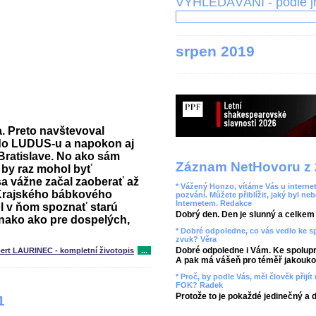
VYHLEDÁVÁNÍ - podle 
srpen 2019
a. Preto navštevoval
 do LUDUS-u a napokon aj
Bratislave. No ako sám
Záznam NetHovoru z 
e by raz mohol byť
a vážne začal zaoberať až
* Vážený Honzo, vítáme Vás u internet
rajského bábkového
pozvání. Můžete přiblížit, jaký byl ne
Internetem. Redakce
ol v ňom spoznať starú
Dobrý den. Den je slunný a celkem r
ovnako ako pre dospelých,
* Dobré odpoledne, co vás vedlo ke 
zvuk? Věra
Dobré odpoledne i Vám. Ke spolupr
ert LAURINEC - kompletní životopis
...
A pak má vášeň pro téměř jakoukol
* Proč, by podle Vás, měl člověk přij
FOK? Radek
Protože to je pokaždé jedinečný a 
1