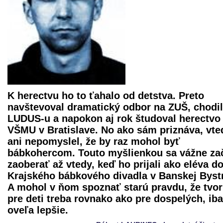
K herectvu ho to ťahalo od detstva. Preto
navštevoval dramatický odbor na ZUŠ, chodil
LUDUS-u a napokon aj rok študoval herectvo
VŠMU v Bratislave. No ako sám priznáva, vte
ani nepomyslel, že by raz mohol byť
bábkohercom. Touto myšlienkou sa vážne za
zaoberať až vtedy, keď ho prijali ako eléva d
Krajského bábkového divadla
v Banskej Bystr
A mohol v ňom spoznať starú pravdu, že tvor
pre deti treba rovnako ako pre dospelých, ib
oveľa lepšie.