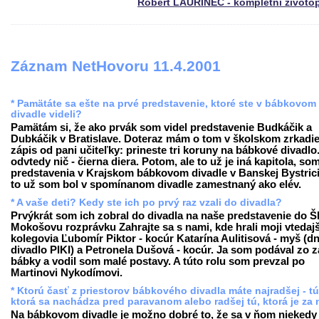
Róbert LAURINEC - kompletní životo
Záznam NetHovoru 11.4.2001
* Pamätáte sa ešte na prvé predstavenie, ktoré ste v bábkovom
divadle videli?
Pamätám si, že ako prvák som videl predstavenie Budkáčik a
Dubkáčik v Bratislave. Doteraz mám o tom v školskom zrkadie
zápis od pani učiteľky: prineste tri koruny na bábkové divadlo
odvtedy nič - čierna diera. Potom, ale to už je iná kapitola, som
predstavenia v Krajskom bábkovom divadle v Banskej Bystrici
to už som bol v spomínanom divadle zamestnaný ako elév.
* A vaše deti? Kedy ste ich po prvý raz vzali do divadla?
Prvýkrát som ich zobral do divadla na naše predstavenie do 
Mokošovu rozprávku Zahrajte sa s nami, kde hrali moji vtedajš
kolegovia Ľubomír Piktor - kocúr Katarína Aulitisová - myš (d
divadlo PIKI) a Petronela Dušová - kocúr. Ja som podával zo 
bábky a vodil som malé postavy. A túto rolu som prevzal po
Martinovi Nykodímovi.
* Ktorú časť z priestorov bábkového divadla máte najradšej - tú
ktorá sa nachádza pred paravanom alebo radšej tú, ktorá je za
Na bábkovom divadle je možno dobré to, že sa v ňom niekedy