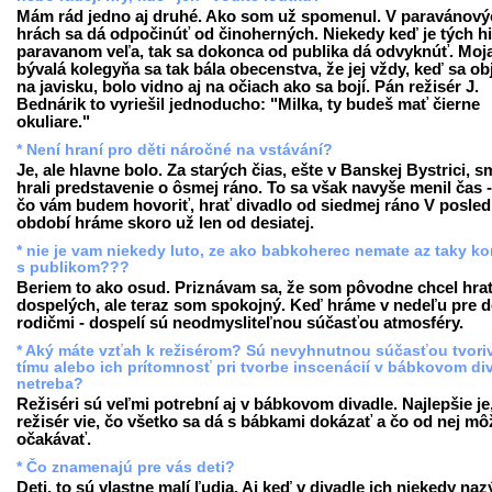
Mám rád jedno aj druhé. Ako som už spomenul. V paravánový
hrách sa dá odpočinúť od činoherných. Niekedy keď je tých hi
paravanom veľa, tak sa dokonca od publika dá odvyknúť. Moj
bývalá kolegyňa sa tak bála obecenstva, že jej vždy, keď sa obj
na javisku, bolo vidno aj na očiach ako sa bojí. Pán režisér J.
Bednárik to vyriešil jednoducho: "Milka, ty budeš mať čierne
okuliare."
* Není hraní pro děti náročné na vstávání?
Je, ale hlavne bolo. Za starých čias, ešte v Banskej Bystrici, s
hrali predstavenie o ôsmej ráno. To sa však navyše menil čas 
čo vám budem hovoriť, hrať divadlo od siedmej ráno V posl
období hráme skoro už len od desiatej.
* nie je vam niekedy luto, ze ako babkoherec nemate az taky ko
s publikom???
Beriem to ako osud. Priznávam sa, že som pôvodne chcel hra
dospelých, ale teraz som spokojný. Keď hráme v nedeľu pre de
rodičmi - dospelí sú neodmysliteľnou súčasťou atmosféry.
* Aký máte vzťah k režisérom? Sú nevyhnutnou súčasťou tvori
tímu alebo ich prítomnosť pri tvorbe inscenácií v bábkovom di
netreba?
Režiséri sú veľmi potrební aj v bábkovom divadle. Najlepšie je
režisér vie, čo všetko sa dá s bábkami dokázať a čo od nej mô
očakávať.
* Čo znamenajú pre vás deti?
Deti, to sú vlastne malí ľudia. Aj keď v divadle ich niekedy na