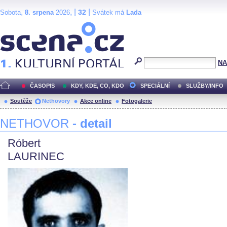
,
, |
|
32
Sobota
8. srpena
2026
Svátek má
Lada
Scéna.cz
NA
ČASOPIS
KDY, KDE, CO, KDO
SPECIÁLNÍ
SLUŽBY/INFO
Soutěže
Nethovory
Akce online
Fotogalerie
NETHOVOR
- detail
Róbert
LAURINEC