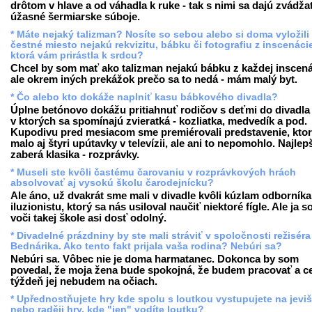
drôtom v hlave a od váhadla k ruke - tak s nimi sa dajú zvádža
úžasné šermiarske súboje.
* Máte nejaký talizman? Nosíte so sebou alebo si doma vyložili
čestné miesto nejakú rekvizitu, bábku či fotografiu z inscenáci
ktorá vám prirástla k srdcu?
Chcel by som mať ako talizman nejakú bábku z každej inscená
ale okrem iných prekážok prečo sa to nedá - mám malý byt.
* Čo alebo kto dokáže naplniť kasu bábkového divadla?
Úplne betónovo dokážu pritiahnuť rodičov s deťmi do divadla t
v ktorých sa spomínajú zvieratká - kozliatka, medvedík a pod.
Kupodivu pred mesiacom sme premiérovali predstavenie, kto
malo aj štyri upútavky v televízii, ale ani to nepomohlo. Najlep
zaberá klasika - rozprávky.
* Museli ste kvôli častému čarovaniu v rozprávkových hrách
absolvovať aj vysokú školu čarodejnícku?
Ale áno, už dvakrát sme mali v divadle kvôli kúzlam odborníka
iluzionistu, ktorý sa nás usiloval naučiť niektoré fígle. Ale ja 
voči takej škole asi dosť odolný.
* Divadelné prázdniny by ste mali stráviť v spoločnosti režiséra
Bednárika. Ako tento fakt prijala vaša rodina? Nebúri sa?
Nebúri sa. Vôbec nie je doma harmatanec. Dokonca by som
povedal, že moja žena bude spokojná, že budem pracovať a c
týždeň jej nebudem na očiach.
* Upřednostňujete hry kde spolu s loutkou vystupujete na jevišt
nebo raději hry, kde "jen" vodíte loutku?