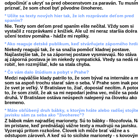
odpočinúť a ukryť sa pred obecenstvom za paraván. Tu musí
priznať, že som chcel byť pôvodne činoherec.
* Učíte sa texty nových hier tak, že ich rozprávate deťom pred
spaním?
Nie. Texty som deťom pred spaním ešte nečítal. Vždy som si
vystačil z rozprávkami z knižiek. Ale už mi neraz staršia dcéra 
učení textov pomáha - hádže mi repliky.
* Ako reaguje detské publikum, keď stvárňujete záporného hrd
Niekedy reagujú tak, že sa snažia pomôcť kladnej postave.
Najčastejšie tak, že sa zápornej postave vysmievajú. No stáva 
aj záporná postava je im niekedy sympatická. Vtedy sa nedá n
robiť, len rozmýšlať, kde sa stala chyba.
* Čo vám dalo štúdium a pobyt v Prahe?
Medzi najväčšie klady patrilo to, že som býval na internáte a 
som sa aspoň trochu starať sám o seba. V Prahe som inak pocí
že svet je veľký. V Bratislave to, žiaľ, doposiaľ necítim. A poto
to, že som zistil, že ak sa mi nepodarí jedna vec, môže sa poda
druhá. V Bratislave ostáva neúspech nalepený na človeku ako
bremeno.
* Máte obľúbený druh bábky, s ktorým hráte alebo radšej stojít
javisku sám za seba ako "živoherec"?
Z bábok mám najradšej marionety. Sú to bábky - filozofovia. N
im pristane, keď prednášajú vážne texty a mudrujú na javisku.
Vyzerajú pritom rozkošne. Človek ich môže brať vážne a s
odstupom zároveň. A keď sú to sicílske marionety - s kovový