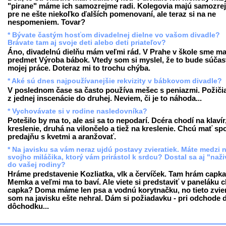
"pirane" máme ich samozrejme radi. Kolegovia majú samozre
pre ne ešte niekoľko ďalších pomenovaní, ale teraz si na ne
nespomeniem. Tovar?
* Bývate častým hosťom divadelnej dielne vo vašom divadle?
Brávate tam aj svoje deti alebo deti priateľov?
Áno, divadelnú dielňu mám veľmi rád. V Prahe v škole sme ma
predmet Výroba bábok. Vtedy som si myslel, že to bude súčas
mojej práce. Doteraz mi to trochu chýba.
* Aké sú dnes najpoužívanejšie rekvizity v bábkovom divadle?
V poslednom čase sa často používa mešec s peniazmi. Požiči
z jednej inscenácie do druhej. Neviem, či je to náhoda...
* Vychovávate si v rodine nasledovníka?
Potešilo by ma to, ale asi sa to nepodarí. Dcéra chodí na klavír
kreslenie, druhá na vilončelo a tiež na kreslenie. Chcú mať sp
predajňu s kvetmi a aranžovať.
* Na javisku sa vám neraz ujdú postavy zvieratiek. Máte medzi 
svojho miláčika, ktorý vám prirástol k srdcu? Dostal sa aj "naž
do vašej rodiny?
Hráme predstavenie Kozliatka, vlk a červíček. Tam hrám capka
Memka a veľmi ma to baví. Ale viete si predstaviť v paneláku 
capka? Doma máme len psa a vodnú korytnačku, no tieto zvie
som na javisku ešte nehral. Dám si požiadavku - pri odchode 
dôchodku...