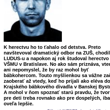
K herectvu ho to ťahalo od detstva. Preto
navštevoval dramatický odbor na ZUŠ, chodil
LUDUS-u a napokon aj rok študoval herectvo
VŠMU v Bratislave. No ako sám priznáva, vte
ani nepomyslel, že by raz mohol byť
bábkohercom. Touto myšlienkou sa vážne za
zaoberať až vtedy, keď ho prijali ako eléva d
Krajského bábkového divadla
v Banskej Bystr
A mohol v ňom spoznať starú pravdu, že tvor
pre deti treba rovnako ako pre dospelých, ib
oveľa lepšie.