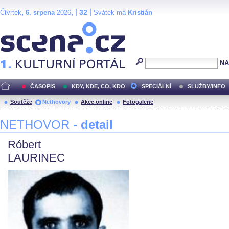
,
, |
|
32
Čtvrtek
6. srpena
2026
Svátek má
Kristián
Scéna.cz
NA
ČASOPIS
KDY, KDE, CO, KDO
SPECIÁLNÍ
SLUŽBY/INFO
Soutěže
Nethovory
Akce online
Fotogalerie
NETHOVOR
- detail
Róbert
LAURINEC