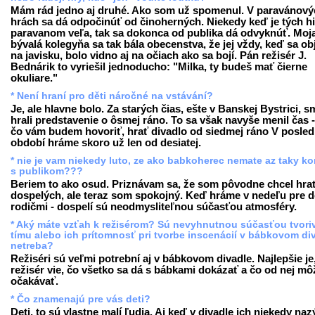
Mám rád jedno aj druhé. Ako som už spomenul. V paravánový
hrách sa dá odpočinúť od činoherných. Niekedy keď je tých hi
paravanom veľa, tak sa dokonca od publika dá odvyknúť. Moj
bývalá kolegyňa sa tak bála obecenstva, že jej vždy, keď sa obj
na javisku, bolo vidno aj na očiach ako sa bojí. Pán režisér J.
Bednárik to vyriešil jednoducho: "Milka, ty budeš mať čierne
okuliare."
* Není hraní pro děti náročné na vstávání?
Je, ale hlavne bolo. Za starých čias, ešte v Banskej Bystrici, s
hrali predstavenie o ôsmej ráno. To sa však navyše menil čas 
čo vám budem hovoriť, hrať divadlo od siedmej ráno V posl
období hráme skoro už len od desiatej.
* nie je vam niekedy luto, ze ako babkoherec nemate az taky ko
s publikom???
Beriem to ako osud. Priznávam sa, že som pôvodne chcel hra
dospelých, ale teraz som spokojný. Keď hráme v nedeľu pre de
rodičmi - dospelí sú neodmysliteľnou súčasťou atmosféry.
* Aký máte vzťah k režisérom? Sú nevyhnutnou súčasťou tvori
tímu alebo ich prítomnosť pri tvorbe inscenácií v bábkovom di
netreba?
Režiséri sú veľmi potrební aj v bábkovom divadle. Najlepšie je
režisér vie, čo všetko sa dá s bábkami dokázať a čo od nej mô
očakávať.
* Čo znamenajú pre vás deti?
Deti, to sú vlastne malí ľudia. Aj keď v divadle ich niekedy na