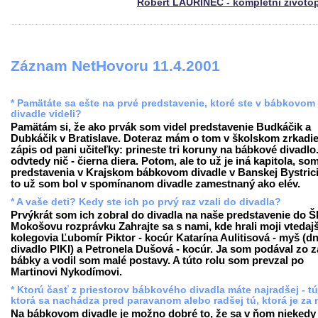
Róbert LAURINEC - kompletní životo
Záznam NetHovoru 11.4.2001
* Pamätáte sa ešte na prvé predstavenie, ktoré ste v bábkovom
divadle videli?
Pamätám si, že ako prvák som videl predstavenie Budkáčik a
Dubkáčik v Bratislave. Doteraz mám o tom v školskom zrkadie
zápis od pani učiteľky: prineste tri koruny na bábkové divadlo
odvtedy nič - čierna diera. Potom, ale to už je iná kapitola, som
predstavenia v Krajskom bábkovom divadle v Banskej Bystrici
to už som bol v spomínanom divadle zamestnaný ako elév.
* A vaše deti? Kedy ste ich po prvý raz vzali do divadla?
Prvýkrát som ich zobral do divadla na naše predstavenie do 
Mokošovu rozprávku Zahrajte sa s nami, kde hrali moji vtedajš
kolegovia Ľubomír Piktor - kocúr Katarína Aulitisová - myš (d
divadlo PIKI) a Petronela Dušová - kocúr. Ja som podával zo 
bábky a vodil som malé postavy. A túto rolu som prevzal po
Martinovi Nykodímovi.
* Ktorú časť z priestorov bábkového divadla máte najradšej - tú
ktorá sa nachádza pred paravanom alebo radšej tú, ktorá je za
Na bábkovom divadle je možno dobré to, že sa v ňom niekedy