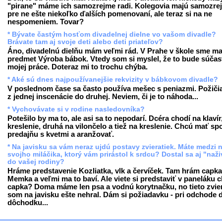
"pirane" máme ich samozrejme radi. Kolegovia majú samozre
pre ne ešte niekoľko ďalších pomenovaní, ale teraz si na ne
nespomeniem. Tovar?
* Bývate častým hosťom divadelnej dielne vo vašom divadle?
Brávate tam aj svoje deti alebo deti priateľov?
Áno, divadelnú dielňu mám veľmi rád. V Prahe v škole sme ma
predmet Výroba bábok. Vtedy som si myslel, že to bude súčas
mojej práce. Doteraz mi to trochu chýba.
* Aké sú dnes najpoužívanejšie rekvizity v bábkovom divadle?
V poslednom čase sa často používa mešec s peniazmi. Požiči
z jednej inscenácie do druhej. Neviem, či je to náhoda...
* Vychovávate si v rodine nasledovníka?
Potešilo by ma to, ale asi sa to nepodarí. Dcéra chodí na klavír
kreslenie, druhá na vilončelo a tiež na kreslenie. Chcú mať sp
predajňu s kvetmi a aranžovať.
* Na javisku sa vám neraz ujdú postavy zvieratiek. Máte medzi 
svojho miláčika, ktorý vám prirástol k srdcu? Dostal sa aj "naž
do vašej rodiny?
Hráme predstavenie Kozliatka, vlk a červíček. Tam hrám capka
Memka a veľmi ma to baví. Ale viete si predstaviť v paneláku 
capka? Doma máme len psa a vodnú korytnačku, no tieto zvie
som na javisku ešte nehral. Dám si požiadavku - pri odchode 
dôchodku...