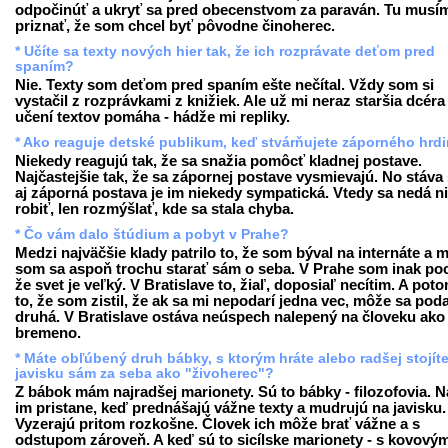
odpočinúť a ukryť sa pred obecenstvom za paraván. Tu musí
priznať, že som chcel byť pôvodne činoherec.
* Učíte sa texty nových hier tak, že ich rozprávate deťom pred
spaním?
Nie. Texty som deťom pred spaním ešte nečítal. Vždy som si
vystačil z rozprávkami z knižiek. Ale už mi neraz staršia dcéra 
učení textov pomáha - hádže mi repliky.
* Ako reaguje detské publikum, keď stvárňujete záporného hrd
Niekedy reagujú tak, že sa snažia pomôcť kladnej postave.
Najčastejšie tak, že sa zápornej postave vysmievajú. No stáva 
aj záporná postava je im niekedy sympatická. Vtedy sa nedá n
robiť, len rozmýšlať, kde sa stala chyba.
* Čo vám dalo štúdium a pobyt v Prahe?
Medzi najväčšie klady patrilo to, že som býval na internáte a 
som sa aspoň trochu starať sám o seba. V Prahe som inak pocí
že svet je veľký. V Bratislave to, žiaľ, doposiaľ necítim. A poto
to, že som zistil, že ak sa mi nepodarí jedna vec, môže sa poda
druhá. V Bratislave ostáva neúspech nalepený na človeku ako
bremeno.
* Máte obľúbený druh bábky, s ktorým hráte alebo radšej stojít
javisku sám za seba ako "živoherec"?
Z bábok mám najradšej marionety. Sú to bábky - filozofovia. N
im pristane, keď prednášajú vážne texty a mudrujú na javisku.
Vyzerajú pritom rozkošne. Človek ich môže brať vážne a s
odstupom zároveň. A keď sú to sicílske marionety - s kovový