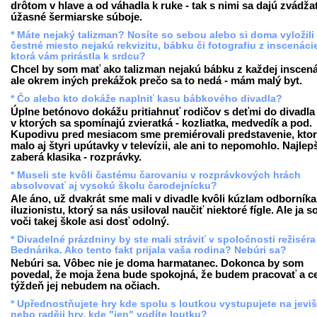
drôtom v hlave a od váhadla k ruke - tak s nimi sa dajú zvádža
úžasné šermiarske súboje.
* Máte nejaký talizman? Nosíte so sebou alebo si doma vyložili
čestné miesto nejakú rekvizitu, bábku či fotografiu z inscenáci
ktorá vám prirástla k srdcu?
Chcel by som mať ako talizman nejakú bábku z každej inscená
ale okrem iných prekážok prečo sa to nedá - mám malý byt.
* Čo alebo kto dokáže naplniť kasu bábkového divadla?
Úplne betónovo dokážu pritiahnuť rodičov s deťmi do divadla t
v ktorých sa spomínajú zvieratká - kozliatka, medvedík a pod.
Kupodivu pred mesiacom sme premiérovali predstavenie, kto
malo aj štyri upútavky v televízii, ale ani to nepomohlo. Najlep
zaberá klasika - rozprávky.
* Museli ste kvôli častému čarovaniu v rozprávkových hrách
absolvovať aj vysokú školu čarodejnícku?
Ale áno, už dvakrát sme mali v divadle kvôli kúzlam odborníka
iluzionistu, ktorý sa nás usiloval naučiť niektoré fígle. Ale ja 
voči takej škole asi dosť odolný.
* Divadelné prázdniny by ste mali stráviť v spoločnosti režiséra
Bednárika. Ako tento fakt prijala vaša rodina? Nebúri sa?
Nebúri sa. Vôbec nie je doma harmatanec. Dokonca by som
povedal, že moja žena bude spokojná, že budem pracovať a c
týždeň jej nebudem na očiach.
* Upřednostňujete hry kde spolu s loutkou vystupujete na jevišt
nebo raději hry, kde "jen" vodíte loutku?