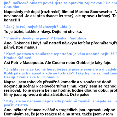
jiné umělecké oblasti považujete za opravdu zajímavou? Helen
Chrudim
Naposledy mě dojal (rozbrečel) film od Martina Scorseseho - 
nevinnosti. Je asi přes dvacet let starý, ale opravdu krásný. T
konec!!!!
* Jaký je tvůj největší zlozvyk? Lída .)
To je těžké, takhle z hlavy. Dejte mi chvilku.
* Vnímáte diváky na jevišti? Blanka, Pardubice
Ano. Dokonce i když mě netrefí nějakým letícím předmětem,tře
pánví. (tou malou)
* Která postava v současné repertoáru je vám osobně nejbližší
Hradec Králové
Asi Petr v Masopustu. Ale Cosmo nebo Gobbel je taky fajn.
* Zjistila jsem, že kromě herectví ještě píšete scénáře a divadeln
Kolik jste jich napsal a kde se to hrálo? Taky by mě zajímal žánr
Děkuji. Stanislava N., Olomouc
Napsal jsem toho víc převážně komedie a v současné době
dokončuji scénář k celovečernímu filmu, který jsem se rozhod
režírovat. To je ovšem běh na hodně, hodně dlouho dobu, pro
filmy jsou opravdu drahá záležitost. Drže palce
* Kdy jste se něčemu naposledy pořádně zasmál, smějete se i 
jevišti? Petka
Ano, některé situace zvláště v tragédiích jsou opravdu vtipné.
Domnívám se, že je to reakce těla na stres, takže jsem v tom