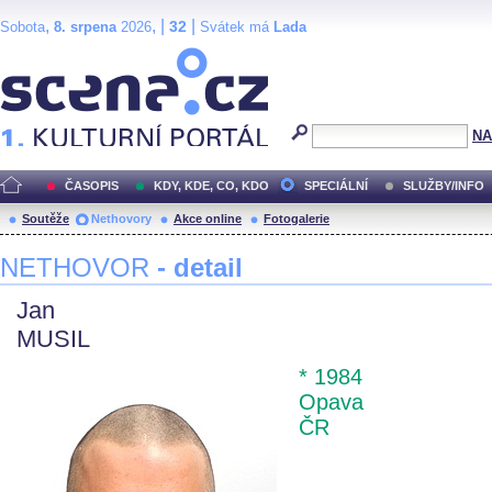
,
, |
|
32
Sobota
8. srpena
2026
Svátek má
Lada
Scéna.cz
NA
ČASOPIS
KDY, KDE, CO, KDO
SPECIÁLNÍ
SLUŽBY/INFO
Soutěže
Nethovory
Akce online
Fotogalerie
NETHOVOR
- detail
Jan
MUSIL
* 1984
Opava
ČR