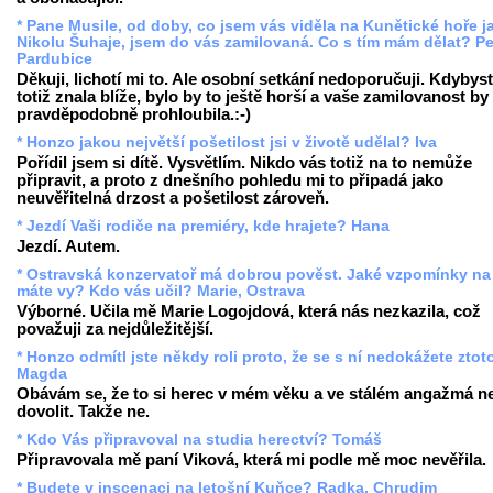
* Pane Musile, od doby, co jsem vás viděla na Kunětické hoře j
Nikolu Šuhaje, jsem do vás zamilovaná. Co s tím mám dělat? Pe
Pardubice
Děkuji, lichotí mi to. Ale osobní setkání nedoporučuji. Kdybys
totiž znala blíže, bylo by to ještě horší a vaše zamilovanost by
pravděpodobně prohloubila.:-)
* Honzo jakou největší pošetilost jsi v životě udělal? Iva
Pořídil jsem si dítě. Vysvětlím. Nikdo vás totiž na to nemůže
připravit, a proto z dnešního pohledu mi to připadá jako
neuvěřitelná drzost a pošetilost zároveň.
* Jezdí Vaši rodiče na premiéry, kde hrajete? Hana
Jezdí. Autem.
* Ostravská konzervatoř má dobrou pověst. Jaké vzpomínky na
máte vy? Kdo vás učil? Marie, Ostrava
Výborné. Učila mě Marie Logojdová, která nás nezkazila, což
považuji za nejdůležitější.
* Honzo odmítl jste někdy roli proto, že se s ní nedokážete ztot
Magda
Obávám se, že to si herec v mém věku a ve stálém angažmá 
dovolit. Takže ne.
* Kdo Vás připravoval na studia herectví? Tomáš
Připravovala mě paní Viková, která mi podle mě moc nevěřila.
* Budete v inscenaci na letošní Kuňce? Radka, Chrudim