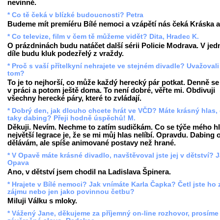
nevinně.
* Co tě čeká v blízké budoucnosti? Petra
Budeme mít premíéru Bílé nemoci a vzápětí nás čeká Kráska a 
* Co televize, film v čem tě můžeme vidět? Dita, Hradec K.
O prázdninách budu natáčet další sérii Policie Modrava. V je
díle budu kluk podezřelý z vraždy.
* Proč s vaší přítelkyní nehrajete ve stejném divadle? Uvažovali
tom?
To je to nejhorší, co může každý herecký pár potkat. Denně se
v práci a potom ještě doma. To není dobré, věřte mi. Obdivuji
všechny herecké páry, které to zvládají.
* Dobrý den, jak dlouho chcete hrát ve VČD? Máte krásný hlas, 
taky dabing? Přeji hodně úspěchů! M.
Děkuji. Nevím. Nechme to zatím sudičkám. Co se týče mého hl
největší legrace je, že se mi můj hlas nelíbí. Opravdu. Dabing
dělávám, ale spíše animované postavy než hrané.
* V Opavě máte krásné divadlo, navštěvoval jste jej v dětství? 
Opava
Ano, v dětství jsem chodil na Ladislava Špinera.
* Hrajete v Bílé nemoci? Jak vnímáte Karla Čapka? Četl jste ho 
zájmu nebo jen jako povinnou četbu?
Miluji Válku s mloky.
* Vážený Jane, děkujeme za příjemný on-line rozhovor, prosíme