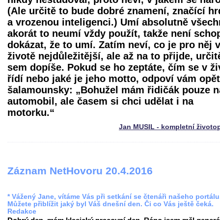
(Ale určitě to bude dobré znamení, značící hr
a vrozenou inteligenci.) Umí absolutně všech
akorát to neumí vždy použít, takže není scho
dokázat, že to umí. Zatím neví, co je pro něj 
životě nejdůležitější, ale až na to přijde, určit
sem dopíše. Pokud se ho zeptáte, čím se v ži
řídí nebo jaké je jeho motto, odpoví vám opět
šalamounsky: „Bohužel mám řidičák pouze n
automobil, ale časem si chci udělat i na
motorku.“
Jan MUSIL - kompletní životo
Záznam NetHovoru 20.4.2016
* Vážený Jane, vítáme Vás při setkání se čtenáři našeho portálu
Můžete přiblížit jaký byl Váš dnešní den. Či co Vás ještě čeká.
Redakce