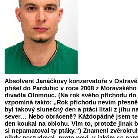
Absolvent Janáčkovy konzervatoře v Ostravě
přišel do Pardubic v roce 2008 z Moravského
divadla Olomouc. (Na rok svého příchodu do
vzpomíná takto: „Rok příchodu nevím přesně,
byl takový slunečný den a ptáci lítali z jihu n
sever… Nebo obráceně? Káždopádně jsem t
den koukal na oblohu. Vím to, protože jinak 
si nepamatoval ty ptáky.“) Znamení zvěrokru
nikdy nestudoval, proto neví, v jakém se naro