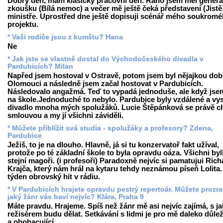
Dobrý den, mám klasický pracovní den. Ráno jsem měl generá
zkoušku (Bílá nemoc) a večer mě ještě čeká představení (Jistě
ministře. Uprostřed dne ještě dopisuji scénář mého soukrom
projektu.
* Vaši rodiče jsou z kumštu? Hana
Ne
* Jak jste se vlastně dostal do Východočeského divadla v
Pardubicích? Milan
Napřed jsem hostoval v Ostravě, potom jsem byl nějajkou dob
Olomouci a následně jsem začal hostovat v Pardubicích.
Následovalo angažmá. Teď to vypadá jednoduše, ale když jse
na škole.Jednoduché to nebylo. Pardubice byly vzdálené a vy
divadlo mnoha mých spolužáků. Lucie Štěpánková se právě ch
smlouvou a my jí všichni záviděli.
* Můžete přiblížit svá studia - spolužáky a profesory? Zdena,
Pardubice
Ježiš, to je na dlouho. Hlavně, já si tu konzervatoř fakt užíval,
protože po té základní škole to byla opravdu oáza. Všichni byl
stejní magoři. (i profesoři) Paradoxně nejvíc si pamatujui Ric
Krajča, který nám hrál na kytaru tehdy neznámou píseň Lolita.
týden obrovský hit v rádiu.
* V Pardubicích hrajete opravdu pestrý repertoár. Můžete prozra
jaký žánr vás baví nejvíc? Klára, Praha 9
Máte pravdu. Hrajeme. Spíš než žánr mě asi nejvíc zajímá, s j
režisérem budu dělat. Setkávání s lidmi je pro mě daleko důleži
a obohacující.