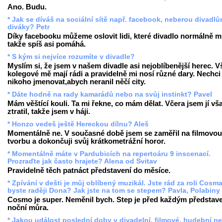
Ano. Budu.
* Jak se díváš na sociální sítě např. facebook, neberou divadl
diváky? Petr
Díky facebooku můžeme oslovit lidi, které divadlo normálně mí
takže spíš asi pomáhá.
* S kým si nejvíce rozumíte v divadle?
Myslím si, že jsem v našem divadle asi nejoblíbenější herec. V
kolegové mě mají rádi a pravidelně mi nosí různé dary. Nechci
nikoho jmenovat,abych neranil něčí city.
* Dáte hodně na rady kamarádů nebo na svůj instinkt? Pavel
Mám věštící kouli. Ta mi řekne, co mám dělat. Včera jsem jí vš
ztratil, takže jsem v háji.
* Honzo vedeš ještě Hereckou dílnu? Aleš
Momentálně ne. V současné době jsem se zaměřil na filmovou
tvorbu a dokončuji svůj krátkometrážní horor.
* Momentálně máte v Pardubicích na repertoáru 9 inscenací.
Prozraďte jak často hrajete? Alena od Svitav
Pravidelně těch patnáct představení do měsíce.
* Zpívání v dešti je můj oblíbený muzikál. Jste rád za roli Cosm
byste raději Dona? Jak jste na tom se stepem? Pavla, Polabiny
Cosmo je super. Neměnil bych. Step je před každým představ
noční můra.
* Jakou událost poslední doby v divadelní, filmové, hudební n