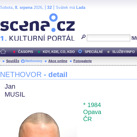
,
, |
|
32
Sobota
8. srpena
2026
Svátek má
Lada
Scéna.cz
NA
ČASOPIS
KDY, KDE, CO, KDO
SPECIÁLNÍ
SLUŽBY/INFO
Soutěže
Nethovory
Akce online
Fotogalerie
NETHOVOR
- detail
Jan
MUSIL
* 1984
Opava
ČR