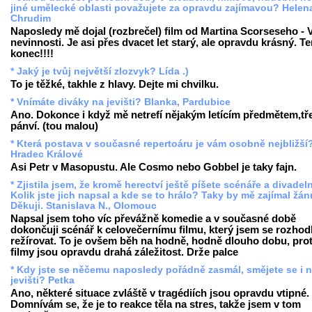
jiné umělecké oblasti považujete za opravdu zajímavou? Helen
Chrudim
Naposledy mě dojal (rozbrečel) film od Martina Scorseseho - 
nevinnosti. Je asi přes dvacet let starý, ale opravdu krásný. T
konec!!!!
* Jaký je tvůj největší zlozvyk? Lída .)
To je těžké, takhle z hlavy. Dejte mi chvilku.
* Vnímáte diváky na jevišti? Blanka, Pardubice
Ano. Dokonce i když mě netrefí nějakým letícím předmětem,tře
pánví. (tou malou)
* Která postava v současné repertoáru je vám osobně nejbližší
Hradec Králové
Asi Petr v Masopustu. Ale Cosmo nebo Gobbel je taky fajn.
* Zjistila jsem, že kromě herectví ještě píšete scénáře a divadeln
Kolik jste jich napsal a kde se to hrálo? Taky by mě zajímal žánr
Děkuji. Stanislava N., Olomouc
Napsal jsem toho víc převážně komedie a v současné době
dokončuji scénář k celovečernímu filmu, který jsem se rozhod
režírovat. To je ovšem běh na hodně, hodně dlouho dobu, pro
filmy jsou opravdu drahá záležitost. Drže palce
* Kdy jste se něčemu naposledy pořádně zasmál, smějete se i 
jevišti? Petka
Ano, některé situace zvláště v tragédiích jsou opravdu vtipné.
Domnívám se, že je to reakce těla na stres, takže jsem v tom