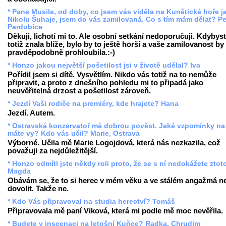
* Pane Musile, od doby, co jsem vás viděla na Kunětické hoře j
Nikolu Šuhaje, jsem do vás zamilovaná. Co s tím mám dělat? Pe
Pardubice
Děkuji, lichotí mi to. Ale osobní setkání nedoporučuji. Kdybys
totiž znala blíže, bylo by to ještě horší a vaše zamilovanost by
pravděpodobně prohloubila.:-)
* Honzo jakou největší pošetilost jsi v životě udělal? Iva
Pořídil jsem si dítě. Vysvětlím. Nikdo vás totiž na to nemůže
připravit, a proto z dnešního pohledu mi to připadá jako
neuvěřitelná drzost a pošetilost zároveň.
* Jezdí Vaši rodiče na premiéry, kde hrajete? Hana
Jezdí. Autem.
* Ostravská konzervatoř má dobrou pověst. Jaké vzpomínky na
máte vy? Kdo vás učil? Marie, Ostrava
Výborné. Učila mě Marie Logojdová, která nás nezkazila, což
považuji za nejdůležitější.
* Honzo odmítl jste někdy roli proto, že se s ní nedokážete ztot
Magda
Obávám se, že to si herec v mém věku a ve stálém angažmá 
dovolit. Takže ne.
* Kdo Vás připravoval na studia herectví? Tomáš
Připravovala mě paní Viková, která mi podle mě moc nevěřila.
* Budete v inscenaci na letošní Kuňce? Radka, Chrudim