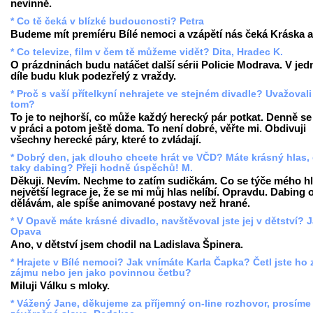
nevinně.
* Co tě čeká v blízké budoucnosti? Petra
Budeme mít premíéru Bílé nemoci a vzápětí nás čeká Kráska a 
* Co televize, film v čem tě můžeme vidět? Dita, Hradec K.
O prázdninách budu natáčet další sérii Policie Modrava. V je
díle budu kluk podezřelý z vraždy.
* Proč s vaší přítelkyní nehrajete ve stejném divadle? Uvažovali
tom?
To je to nejhorší, co může každý herecký pár potkat. Denně se
v práci a potom ještě doma. To není dobré, věřte mi. Obdivuji
všechny herecké páry, které to zvládají.
* Dobrý den, jak dlouho chcete hrát ve VČD? Máte krásný hlas, 
taky dabing? Přeji hodně úspěchů! M.
Děkuji. Nevím. Nechme to zatím sudičkám. Co se týče mého hl
největší legrace je, že se mi můj hlas nelíbí. Opravdu. Dabing
dělávám, ale spíše animované postavy než hrané.
* V Opavě máte krásné divadlo, navštěvoval jste jej v dětství? 
Opava
Ano, v dětství jsem chodil na Ladislava Špinera.
* Hrajete v Bílé nemoci? Jak vnímáte Karla Čapka? Četl jste ho 
zájmu nebo jen jako povinnou četbu?
Miluji Válku s mloky.
* Vážený Jane, děkujeme za příjemný on-line rozhovor, prosíme