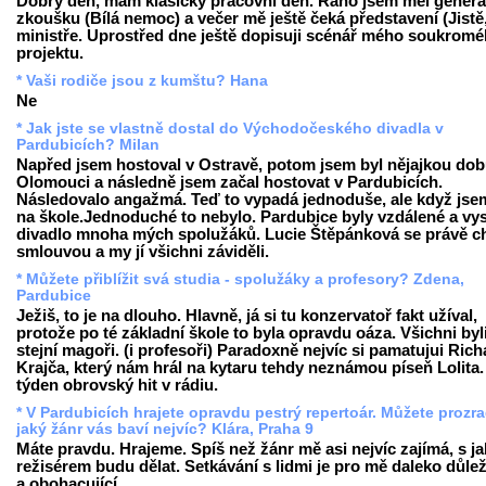
Dobrý den, mám klasický pracovní den. Ráno jsem měl generá
zkoušku (Bílá nemoc) a večer mě ještě čeká představení (Jistě
ministře. Uprostřed dne ještě dopisuji scénář mého soukrom
projektu.
* Vaši rodiče jsou z kumštu? Hana
Ne
* Jak jste se vlastně dostal do Východočeského divadla v
Pardubicích? Milan
Napřed jsem hostoval v Ostravě, potom jsem byl nějajkou dob
Olomouci a následně jsem začal hostovat v Pardubicích.
Následovalo angažmá. Teď to vypadá jednoduše, ale když jse
na škole.Jednoduché to nebylo. Pardubice byly vzdálené a vy
divadlo mnoha mých spolužáků. Lucie Štěpánková se právě ch
smlouvou a my jí všichni záviděli.
* Můžete přiblížit svá studia - spolužáky a profesory? Zdena,
Pardubice
Ježiš, to je na dlouho. Hlavně, já si tu konzervatoř fakt užíval,
protože po té základní škole to byla opravdu oáza. Všichni byl
stejní magoři. (i profesoři) Paradoxně nejvíc si pamatujui Ric
Krajča, který nám hrál na kytaru tehdy neznámou píseň Lolita.
týden obrovský hit v rádiu.
* V Pardubicích hrajete opravdu pestrý repertoár. Můžete prozra
jaký žánr vás baví nejvíc? Klára, Praha 9
Máte pravdu. Hrajeme. Spíš než žánr mě asi nejvíc zajímá, s j
režisérem budu dělat. Setkávání s lidmi je pro mě daleko důleži
a obohacující.