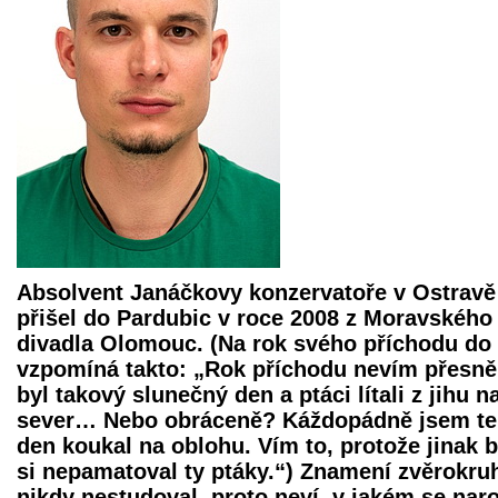
Absolvent Janáčkovy konzervatoře v Ostravě
přišel do Pardubic v roce 2008 z Moravského
divadla Olomouc. (Na rok svého příchodu do
vzpomíná takto: „Rok příchodu nevím přesně,
byl takový slunečný den a ptáci lítali z jihu n
sever… Nebo obráceně? Káždopádně jsem t
den koukal na oblohu. Vím to, protože jinak 
si nepamatoval ty ptáky.“) Znamení zvěrokru
nikdy nestudoval, proto neví, v jakém se naro