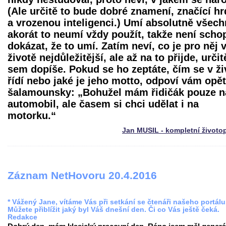
(Ale určitě to bude dobré znamení, značící hr
a vrozenou inteligenci.) Umí absolutně všech
akorát to neumí vždy použít, takže není scho
dokázat, že to umí. Zatím neví, co je pro něj 
životě nejdůležitější, ale až na to přijde, určit
sem dopíše. Pokud se ho zeptáte, čím se v ži
řídí nebo jaké je jeho motto, odpoví vám opět
šalamounsky: „Bohužel mám řidičák pouze n
automobil, ale časem si chci udělat i na
motorku.“
Jan MUSIL - kompletní životo
Záznam NetHovoru 20.4.2016
* Vážený Jane, vítáme Vás při setkání se čtenáři našeho portálu
Můžete přiblížit jaký byl Váš dnešní den. Či co Vás ještě čeká.
Redakce