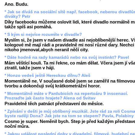
Ano. Budu.
* Jak se díváš na sociální sítě např. facebook, neberou divadl
diváky? Petr
Díky facebooku můžeme oslovit lidi, které divadlo normálně mí
takže spíš asi pomáhá.
* S kým si nejvíce rozumíte v divadle?
Myslím si, že jsem v našem divadle asi nejoblíbenější herec. V
kolegové mě mají rádi a pravidelně mi nosí různé dary. Nechci
nikoho jmenovat,abych neranil něčí city.
* Dáte hodně na rady kamarádů nebo na svůj instinkt? Pavel
Mám věštící kouli. Ta mi řekne, co mám dělat. Včera jsem jí vš
ztratil, takže jsem v háji.
* Honzo vedeš ještě Hereckou dílnu? Aleš
Momentálně ne. V současné době jsem se zaměřil na filmovou
tvorbu a dokončuji svůj krátkometrážní horor.
* Momentálně máte v Pardubicích na repertoáru 9 inscenací.
Prozraďte jak často hrajete? Alena od Svitav
Pravidelně těch patnáct představení do měsíce.
* Zpívání v dešti je můj oblíbený muzikál. Jste rád za roli Cosm
byste raději Dona? Jak jste na tom se stepem? Pavla, Polabiny
Cosmo je super. Neměnil bych. Step je před každým představ
noční můra.
* Jakou událost poslední doby v divadelní, filmové, hudební n