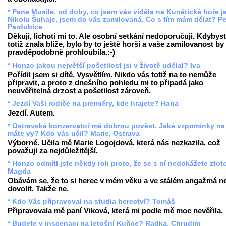
* Pane Musile, od doby, co jsem vás viděla na Kunětické hoře j
Nikolu Šuhaje, jsem do vás zamilovaná. Co s tím mám dělat? Pe
Pardubice
Děkuji, lichotí mi to. Ale osobní setkání nedoporučuji. Kdybys
totiž znala blíže, bylo by to ještě horší a vaše zamilovanost by
pravděpodobně prohloubila.:-)
* Honzo jakou největší pošetilost jsi v životě udělal? Iva
Pořídil jsem si dítě. Vysvětlím. Nikdo vás totiž na to nemůže
připravit, a proto z dnešního pohledu mi to připadá jako
neuvěřitelná drzost a pošetilost zároveň.
* Jezdí Vaši rodiče na premiéry, kde hrajete? Hana
Jezdí. Autem.
* Ostravská konzervatoř má dobrou pověst. Jaké vzpomínky na
máte vy? Kdo vás učil? Marie, Ostrava
Výborné. Učila mě Marie Logojdová, která nás nezkazila, což
považuji za nejdůležitější.
* Honzo odmítl jste někdy roli proto, že se s ní nedokážete ztot
Magda
Obávám se, že to si herec v mém věku a ve stálém angažmá 
dovolit. Takže ne.
* Kdo Vás připravoval na studia herectví? Tomáš
Připravovala mě paní Viková, která mi podle mě moc nevěřila.
* Budete v inscenaci na letošní Kuňce? Radka, Chrudim