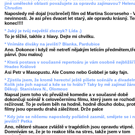
jiné umělecké oblasti považujete za opravdu zajímavou? Helen
Chrudim
Naposledy mě dojal (rozbrečel) film od Martina Scorseseho - 
nevinnosti. Je asi přes dvacet let starý, ale opravdu krásný. T
konec!!!!
* Jaký je tvůj největší zlozvyk? Lída .)
To je těžké, takhle z hlavy. Dejte mi chvilku.
* Vnímáte diváky na jevišti? Blanka, Pardubice
Ano. Dokonce i když mě netrefí nějakým letícím předmětem,tře
pánví. (tou malou)
* Která postava v současné repertoáru je vám osobně nejbližší
Hradec Králové
Asi Petr v Masopustu. Ale Cosmo nebo Gobbel je taky fajn.
* Zjistila jsem, že kromě herectví ještě píšete scénáře a divadeln
Kolik jste jich napsal a kde se to hrálo? Taky by mě zajímal žánr
Děkuji. Stanislava N., Olomouc
Napsal jsem toho víc převážně komedie a v současné době
dokončuji scénář k celovečernímu filmu, který jsem se rozhod
režírovat. To je ovšem běh na hodně, hodně dlouho dobu, pro
filmy jsou opravdu drahá záležitost. Drže palce
* Kdy jste se něčemu naposledy pořádně zasmál, smějete se i 
jevišti? Petka
Ano, některé situace zvláště v tragédiích jsou opravdu vtipné.
Domnívám se, že je to reakce těla na stres, takže jsem v tom