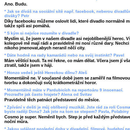
Ano. Budu.
* Jak se díváš na sociální sítě např. facebook, neberou divadl
diváky? Petr
Díky facebooku můžeme oslovit lidi, které divadlo normálně mí
takže spíš asi pomáhá.
* S kým si nejvíce rozumíte v divadle?
Myslím si, že jsem v našem divadle asi nejoblíbenější herec. V
kolegové mě mají rádi a pravidelně mi nosí různé dary. Nechci
nikoho jmenovat,abych neranil něčí city.
* Dáte hodně na rady kamarádů nebo na svůj instinkt? Pavel
Mám věštící kouli. Ta mi řekne, co mám dělat. Včera jsem jí vš
ztratil, takže jsem v háji.
* Honzo vedeš ještě Hereckou dílnu? Aleš
Momentálně ne. V současné době jsem se zaměřil na filmovou
tvorbu a dokončuji svůj krátkometrážní horor.
* Momentálně máte v Pardubicích na repertoáru 9 inscenací.
Prozraďte jak často hrajete? Alena od Svitav
Pravidelně těch patnáct představení do měsíce.
* Zpívání v dešti je můj oblíbený muzikál. Jste rád za roli Cosm
byste raději Dona? Jak jste na tom se stepem? Pavla, Polabiny
Cosmo je super. Neměnil bych. Step je před každým představ
noční můra.
* Jakou událost poslední doby v divadelní, filmové, hudební n