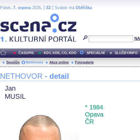
,
, |
|
32
Pátek
7. srpena
2026
Svátek má
Oldřiška
Scéna.cz
NA
ČASOPIS
KDY, KDE, CO, KDO
SPECIÁLNÍ
SLUŽBY/INFO
Soutěže
Nethovory
Akce online
Fotogalerie
NETHOVOR
- detail
Jan
MUSIL
* 1984
Opava
ČR