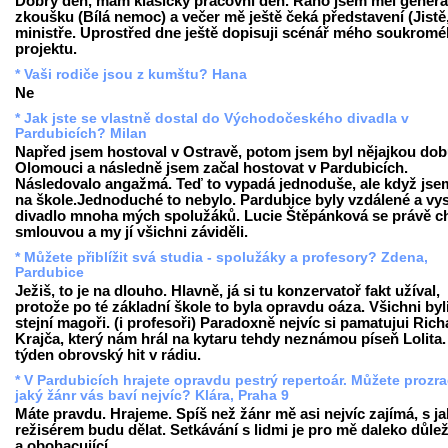
Dobrý den, mám klasický pracovní den. Ráno jsem měl generá
zkoušku (Bílá nemoc) a večer mě ještě čeká představení (Jistě
ministře. Uprostřed dne ještě dopisuji scénář mého soukrom
projektu.
* Vaši rodiče jsou z kumštu? Hana
Ne
* Jak jste se vlastně dostal do Východočeského divadla v
Pardubicích? Milan
Napřed jsem hostoval v Ostravě, potom jsem byl nějajkou dob
Olomouci a následně jsem začal hostovat v Pardubicích.
Následovalo angažmá. Teď to vypadá jednoduše, ale když jse
na škole.Jednoduché to nebylo. Pardubice byly vzdálené a vy
divadlo mnoha mých spolužáků. Lucie Štěpánková se právě ch
smlouvou a my jí všichni záviděli.
* Můžete přiblížit svá studia - spolužáky a profesory? Zdena,
Pardubice
Ježiš, to je na dlouho. Hlavně, já si tu konzervatoř fakt užíval,
protože po té základní škole to byla opravdu oáza. Všichni byl
stejní magoři. (i profesoři) Paradoxně nejvíc si pamatujui Ric
Krajča, který nám hrál na kytaru tehdy neznámou píseň Lolita.
týden obrovský hit v rádiu.
* V Pardubicích hrajete opravdu pestrý repertoár. Můžete prozra
jaký žánr vás baví nejvíc? Klára, Praha 9
Máte pravdu. Hrajeme. Spíš než žánr mě asi nejvíc zajímá, s j
režisérem budu dělat. Setkávání s lidmi je pro mě daleko důleži
a obohacující.