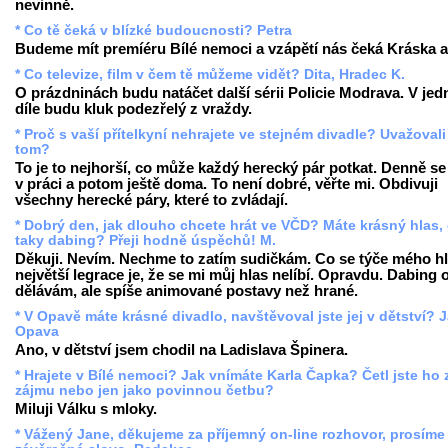
nevinně.
* Co tě čeká v blízké budoucnosti? Petra
Budeme mít premíéru Bílé nemoci a vzápětí nás čeká Kráska a 
* Co televize, film v čem tě můžeme vidět? Dita, Hradec K.
O prázdninách budu natáčet další sérii Policie Modrava. V je
díle budu kluk podezřelý z vraždy.
* Proč s vaší přítelkyní nehrajete ve stejném divadle? Uvažovali
tom?
To je to nejhorší, co může každý herecký pár potkat. Denně se
v práci a potom ještě doma. To není dobré, věřte mi. Obdivuji
všechny herecké páry, které to zvládají.
* Dobrý den, jak dlouho chcete hrát ve VČD? Máte krásný hlas, 
taky dabing? Přeji hodně úspěchů! M.
Děkuji. Nevím. Nechme to zatím sudičkám. Co se týče mého hl
největší legrace je, že se mi můj hlas nelíbí. Opravdu. Dabing
dělávám, ale spíše animované postavy než hrané.
* V Opavě máte krásné divadlo, navštěvoval jste jej v dětství? 
Opava
Ano, v dětství jsem chodil na Ladislava Špinera.
* Hrajete v Bílé nemoci? Jak vnímáte Karla Čapka? Četl jste ho 
zájmu nebo jen jako povinnou četbu?
Miluji Válku s mloky.
* Vážený Jane, děkujeme za příjemný on-line rozhovor, prosíme