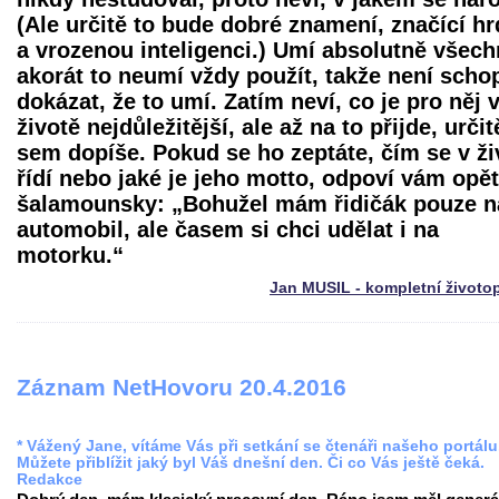
(Ale určitě to bude dobré znamení, značící hr
a vrozenou inteligenci.) Umí absolutně všech
akorát to neumí vždy použít, takže není scho
dokázat, že to umí. Zatím neví, co je pro něj 
životě nejdůležitější, ale až na to přijde, určit
sem dopíše. Pokud se ho zeptáte, čím se v ži
řídí nebo jaké je jeho motto, odpoví vám opět
šalamounsky: „Bohužel mám řidičák pouze n
automobil, ale časem si chci udělat i na
motorku.“
Jan MUSIL - kompletní životo
Záznam NetHovoru 20.4.2016
* Vážený Jane, vítáme Vás při setkání se čtenáři našeho portálu
Můžete přiblížit jaký byl Váš dnešní den. Či co Vás ještě čeká.
Redakce