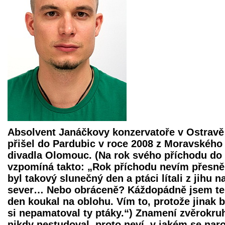
Absolvent Janáčkovy konzervatoře v Ostravě
přišel do Pardubic v roce 2008 z Moravského
divadla Olomouc. (Na rok svého příchodu do
vzpomíná takto: „Rok příchodu nevím přesně,
byl takový slunečný den a ptáci lítali z jihu n
sever… Nebo obráceně? Káždopádně jsem t
den koukal na oblohu. Vím to, protože jinak 
si nepamatoval ty ptáky.“) Znamení zvěrokru
nikdy nestudoval, proto neví, v jakém se naro