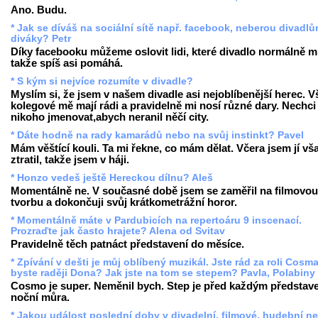
Ano. Budu.
* Jak se díváš na sociální sítě např. facebook, neberou divadl
diváky? Petr
Díky facebooku můžeme oslovit lidi, které divadlo normálně mí
takže spíš asi pomáhá.
* S kým si nejvíce rozumíte v divadle?
Myslím si, že jsem v našem divadle asi nejoblíbenější herec. V
kolegové mě mají rádi a pravidelně mi nosí různé dary. Nechci
nikoho jmenovat,abych neranil něčí city.
* Dáte hodně na rady kamarádů nebo na svůj instinkt? Pavel
Mám věštící kouli. Ta mi řekne, co mám dělat. Včera jsem jí vš
ztratil, takže jsem v háji.
* Honzo vedeš ještě Hereckou dílnu? Aleš
Momentálně ne. V současné době jsem se zaměřil na filmovou
tvorbu a dokončuji svůj krátkometrážní horor.
* Momentálně máte v Pardubicích na repertoáru 9 inscenací.
Prozraďte jak často hrajete? Alena od Svitav
Pravidelně těch patnáct představení do měsíce.
* Zpívání v dešti je můj oblíbený muzikál. Jste rád za roli Cosm
byste raději Dona? Jak jste na tom se stepem? Pavla, Polabiny
Cosmo je super. Neměnil bych. Step je před každým představ
noční můra.
* Jakou událost poslední doby v divadelní, filmové, hudební n