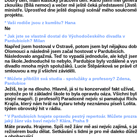
Dobrý den, mám klasický pracovní den. Ráno jsem měl generá
zkoušku (Bílá nemoc) a večer mě ještě čeká představení (Jistě
ministře. Uprostřed dne ještě dopisuji scénář mého soukrom
projektu.
* Vaši rodiče jsou z kumštu? Hana
Ne
* Jak jste se vlastně dostal do Východočeského divadla v
Pardubicích? Milan
Napřed jsem hostoval v Ostravě, potom jsem byl nějajkou dob
Olomouci a následně jsem začal hostovat v Pardubicích.
Následovalo angažmá. Teď to vypadá jednoduše, ale když jse
na škole.Jednoduché to nebylo. Pardubice byly vzdálené a vy
divadlo mnoha mých spolužáků. Lucie Štěpánková se právě ch
smlouvou a my jí všichni záviděli.
* Můžete přiblížit svá studia - spolužáky a profesory? Zdena,
Pardubice
Ježiš, to je na dlouho. Hlavně, já si tu konzervatoř fakt užíval,
protože po té základní škole to byla opravdu oáza. Všichni byl
stejní magoři. (i profesoři) Paradoxně nejvíc si pamatujui Ric
Krajča, který nám hrál na kytaru tehdy neznámou píseň Lolita.
týden obrovský hit v rádiu.
* V Pardubicích hrajete opravdu pestrý repertoár. Můžete prozra
jaký žánr vás baví nejvíc? Klára, Praha 9
Máte pravdu. Hrajeme. Spíš než žánr mě asi nejvíc zajímá, s j
režisérem budu dělat. Setkávání s lidmi je pro mě daleko důleži
a obohacující.