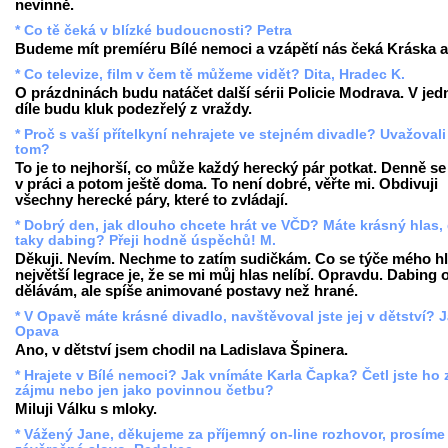
nevinně.
* Co tě čeká v blízké budoucnosti? Petra
Budeme mít premíéru Bílé nemoci a vzápětí nás čeká Kráska a 
* Co televize, film v čem tě můžeme vidět? Dita, Hradec K.
O prázdninách budu natáčet další sérii Policie Modrava. V je
díle budu kluk podezřelý z vraždy.
* Proč s vaší přítelkyní nehrajete ve stejném divadle? Uvažovali
tom?
To je to nejhorší, co může každý herecký pár potkat. Denně se
v práci a potom ještě doma. To není dobré, věřte mi. Obdivuji
všechny herecké páry, které to zvládají.
* Dobrý den, jak dlouho chcete hrát ve VČD? Máte krásný hlas, 
taky dabing? Přeji hodně úspěchů! M.
Děkuji. Nevím. Nechme to zatím sudičkám. Co se týče mého hl
největší legrace je, že se mi můj hlas nelíbí. Opravdu. Dabing
dělávám, ale spíše animované postavy než hrané.
* V Opavě máte krásné divadlo, navštěvoval jste jej v dětství? 
Opava
Ano, v dětství jsem chodil na Ladislava Špinera.
* Hrajete v Bílé nemoci? Jak vnímáte Karla Čapka? Četl jste ho 
zájmu nebo jen jako povinnou četbu?
Miluji Válku s mloky.
* Vážený Jane, děkujeme za příjemný on-line rozhovor, prosíme