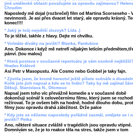
jiné umělecké oblasti považujete za opravdu zajímavou? Helen
Chrudim
Naposledy mě dojal (rozbrečel) film od Martina Scorseseho - 
nevinnosti. Je asi přes dvacet let starý, ale opravdu krásný. T
konec!!!!
* Jaký je tvůj největší zlozvyk? Lída .)
To je těžké, takhle z hlavy. Dejte mi chvilku.
* Vnímáte diváky na jevišti? Blanka, Pardubice
Ano. Dokonce i když mě netrefí nějakým letícím předmětem,tře
pánví. (tou malou)
* Která postava v současné repertoáru je vám osobně nejbližší
Hradec Králové
Asi Petr v Masopustu. Ale Cosmo nebo Gobbel je taky fajn.
* Zjistila jsem, že kromě herectví ještě píšete scénáře a divadeln
Kolik jste jich napsal a kde se to hrálo? Taky by mě zajímal žánr
Děkuji. Stanislava N., Olomouc
Napsal jsem toho víc převážně komedie a v současné době
dokončuji scénář k celovečernímu filmu, který jsem se rozhod
režírovat. To je ovšem běh na hodně, hodně dlouho dobu, pro
filmy jsou opravdu drahá záležitost. Drže palce
* Kdy jste se něčemu naposledy pořádně zasmál, smějete se i 
jevišti? Petka
Ano, některé situace zvláště v tragédiích jsou opravdu vtipné.
Domnívám se, že je to reakce těla na stres, takže jsem v tom