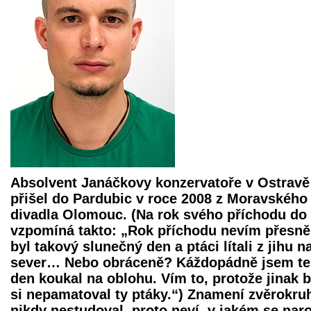
Absolvent Janáčkovy konzervatoře v Ostravě
přišel do Pardubic v roce 2008 z Moravského
divadla Olomouc. (Na rok svého příchodu do
vzpomíná takto: „Rok příchodu nevím přesně,
byl takový slunečný den a ptáci lítali z jihu n
sever… Nebo obráceně? Káždopádně jsem t
den koukal na oblohu. Vím to, protože jinak 
si nepamatoval ty ptáky.“) Znamení zvěrokru
nikdy nestudoval, proto neví, v jakém se naro