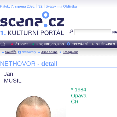
,
, |
|
32
Pátek
7. srpena
2026
Svátek má
Oldřiška
Scéna.cz
NA
ČASOPIS
KDY, KDE, CO, KDO
SPECIÁLNÍ
SLUŽBY/INFO
Soutěže
Nethovory
Akce online
Fotogalerie
NETHOVOR
- detail
Jan
MUSIL
* 1984
Opava
ČR