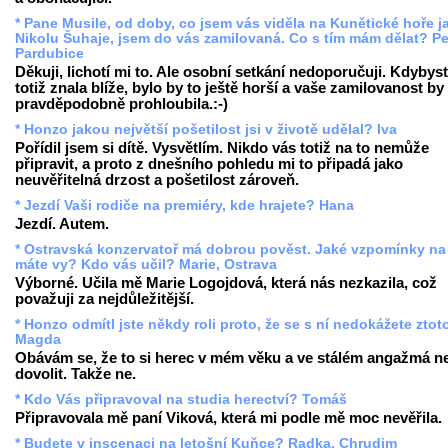
* Pane Musile, od doby, co jsem vás viděla na Kunětické hoře j
Nikolu Šuhaje, jsem do vás zamilovaná. Co s tím mám dělat? Pe
Pardubice
Děkuji, lichotí mi to. Ale osobní setkání nedoporučuji. Kdybys
totiž znala blíže, bylo by to ještě horší a vaše zamilovanost by
pravděpodobně prohloubila.:-)
* Honzo jakou největší pošetilost jsi v životě udělal? Iva
Pořídil jsem si dítě. Vysvětlím. Nikdo vás totiž na to nemůže
připravit, a proto z dnešního pohledu mi to připadá jako
neuvěřitelná drzost a pošetilost zároveň.
* Jezdí Vaši rodiče na premiéry, kde hrajete? Hana
Jezdí. Autem.
* Ostravská konzervatoř má dobrou pověst. Jaké vzpomínky na
máte vy? Kdo vás učil? Marie, Ostrava
Výborné. Učila mě Marie Logojdová, která nás nezkazila, což
považuji za nejdůležitější.
* Honzo odmítl jste někdy roli proto, že se s ní nedokážete ztot
Magda
Obávám se, že to si herec v mém věku a ve stálém angažmá 
dovolit. Takže ne.
* Kdo Vás připravoval na studia herectví? Tomáš
Připravovala mě paní Viková, která mi podle mě moc nevěřila.
* Budete v inscenaci na letošní Kuňce? Radka, Chrudim