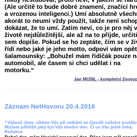
(Ale určitě to bude dobré znamení, značící hr
a vrozenou inteligenci.) Umí absolutně všech
akorát to neumí vždy použít, takže není scho
dokázat, že to umí. Zatím neví, co je pro něj 
životě nejdůležitější, ale až na to přijde, určit
sem dopíše. Pokud se ho zeptáte, čím se v ži
řídí nebo jaké je jeho motto, odpoví vám opět
šalamounsky: „Bohužel mám řidičák pouze n
automobil, ale časem si chci udělat i na
motorku.“
Jan MUSIL - kompletní životo
Záznam NetHovoru 20.4.2016
* Vážený Jane, vítáme Vás při setkání se čtenáři našeho portálu
Můžete přiblížit jaký byl Váš dnešní den. Či co Vás ještě čeká.
Redakce