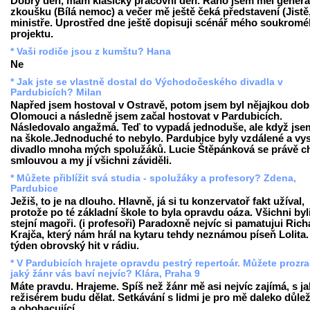
Dobrý den, mám klasický pracovní den. Ráno jsem měl generá
zkoušku (Bílá nemoc) a večer mě ještě čeká představení (Jistě
ministře. Uprostřed dne ještě dopisuji scénář mého soukrom
projektu.
* Vaši rodiče jsou z kumštu? Hana
Ne
* Jak jste se vlastně dostal do Východočeského divadla v
Pardubicích? Milan
Napřed jsem hostoval v Ostravě, potom jsem byl nějajkou dob
Olomouci a následně jsem začal hostovat v Pardubicích.
Následovalo angažmá. Teď to vypadá jednoduše, ale když jse
na škole.Jednoduché to nebylo. Pardubice byly vzdálené a vy
divadlo mnoha mých spolužáků. Lucie Štěpánková se právě ch
smlouvou a my jí všichni záviděli.
* Můžete přiblížit svá studia - spolužáky a profesory? Zdena,
Pardubice
Ježiš, to je na dlouho. Hlavně, já si tu konzervatoř fakt užíval,
protože po té základní škole to byla opravdu oáza. Všichni byl
stejní magoři. (i profesoři) Paradoxně nejvíc si pamatujui Ric
Krajča, který nám hrál na kytaru tehdy neznámou píseň Lolita.
týden obrovský hit v rádiu.
* V Pardubicích hrajete opravdu pestrý repertoár. Můžete prozra
jaký žánr vás baví nejvíc? Klára, Praha 9
Máte pravdu. Hrajeme. Spíš než žánr mě asi nejvíc zajímá, s j
režisérem budu dělat. Setkávání s lidmi je pro mě daleko důleži
a obohacující.