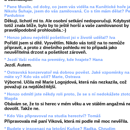
* Pane Musile, od doby, co jsem vás viděla na Kunětické hoře j
Nikolu Šuhaje, jsem do vás zamilovaná. Co s tím mám dělat? Pe
Pardubice
Děkuji, lichotí mi to. Ale osobní setkání nedoporučuji. Kdybys
totiž znala blíže, bylo by to ještě horší a vaše zamilovanost by
pravděpodobně prohloubila.:-)
* Honzo jakou největší pošetilost jsi v životě udělal? Iva
Pořídil jsem si dítě. Vysvětlím. Nikdo vás totiž na to nemůže
připravit, a proto z dnešního pohledu mi to připadá jako
neuvěřitelná drzost a pošetilost zároveň.
* Jezdí Vaši rodiče na premiéry, kde hrajete? Hana
Jezdí. Autem.
* Ostravská konzervatoř má dobrou pověst. Jaké vzpomínky na
máte vy? Kdo vás učil? Marie, Ostrava
Výborné. Učila mě Marie Logojdová, která nás nezkazila, což
považuji za nejdůležitější.
* Honzo odmítl jste někdy roli proto, že se s ní nedokážete ztot
Magda
Obávám se, že to si herec v mém věku a ve stálém angažmá 
dovolit. Takže ne.
* Kdo Vás připravoval na studia herectví? Tomáš
Připravovala mě paní Viková, která mi podle mě moc nevěřila.
* Budete v inscenaci na letošní Kuňce? Radka, Chrudim