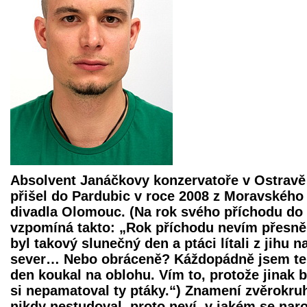
Absolvent Janáčkovy konzervatoře v Ostravě
přišel do Pardubic v roce 2008 z Moravského
divadla Olomouc. (Na rok svého příchodu do
vzpomíná takto: „Rok příchodu nevím přesně,
byl takový slunečný den a ptáci lítali z jihu n
sever… Nebo obráceně? Káždopádně jsem t
den koukal na oblohu. Vím to, protože jinak 
si nepamatoval ty ptáky.“) Znamení zvěrokru
nikdy nestudoval, proto neví, v jakém se naro