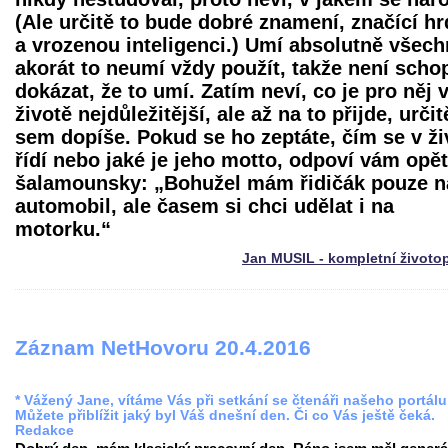
(Ale určitě to bude dobré znamení, značící hr
a vrozenou inteligenci.) Umí absolutně všech
akorát to neumí vždy použít, takže není scho
dokázat, že to umí. Zatím neví, co je pro něj 
životě nejdůležitější, ale až na to přijde, určit
sem dopíše. Pokud se ho zeptáte, čím se v ži
řídí nebo jaké je jeho motto, odpoví vám opět
šalamounsky: „Bohužel mám řidičák pouze n
automobil, ale časem si chci udělat i na
motorku.“
Jan MUSIL - kompletní životo
Záznam NetHovoru 20.4.2016
* Vážený Jane, vítáme Vás při setkání se čtenáři našeho portálu
Můžete přiblížit jaký byl Váš dnešní den. Či co Vás ještě čeká.
Redakce