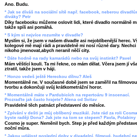
Ano. Budu.
* Jak se díváš na sociální sítě např. facebook, neberou divadl
diváky? Petr
Díky facebooku můžeme oslovit lidi, které divadlo normálně mí
takže spíš asi pomáhá.
* S kým si nejvíce rozumíte v divadle?
Myslím si, že jsem v našem divadle asi nejoblíbenější herec. V
kolegové mě mají rádi a pravidelně mi nosí různé dary. Nechci
nikoho jmenovat,abych neranil něčí city.
* Dáte hodně na rady kamarádů nebo na svůj instinkt? Pavel
Mám věštící kouli. Ta mi řekne, co mám dělat. Včera jsem jí vš
ztratil, takže jsem v háji.
* Honzo vedeš ještě Hereckou dílnu? Aleš
Momentálně ne. V současné době jsem se zaměřil na filmovou
tvorbu a dokončuji svůj krátkometrážní horor.
* Momentálně máte v Pardubicích na repertoáru 9 inscenací.
Prozraďte jak často hrajete? Alena od Svitav
Pravidelně těch patnáct představení do měsíce.
* Zpívání v dešti je můj oblíbený muzikál. Jste rád za roli Cosm
byste raději Dona? Jak jste na tom se stepem? Pavla, Polabiny
Cosmo je super. Neměnil bych. Step je před každým představ
noční můra.
* Jakou událost poslední doby v divadelní, filmové, hudební n