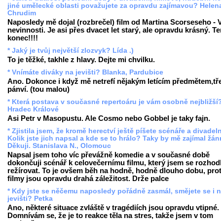
jiné umělecké oblasti považujete za opravdu zajímavou? Helen
Chrudim
Naposledy mě dojal (rozbrečel) film od Martina Scorseseho - 
nevinnosti. Je asi přes dvacet let starý, ale opravdu krásný. T
konec!!!!
* Jaký je tvůj největší zlozvyk? Lída .)
To je těžké, takhle z hlavy. Dejte mi chvilku.
* Vnímáte diváky na jevišti? Blanka, Pardubice
Ano. Dokonce i když mě netrefí nějakým letícím předmětem,tře
pánví. (tou malou)
* Která postava v současné repertoáru je vám osobně nejbližší
Hradec Králové
Asi Petr v Masopustu. Ale Cosmo nebo Gobbel je taky fajn.
* Zjistila jsem, že kromě herectví ještě píšete scénáře a divadeln
Kolik jste jich napsal a kde se to hrálo? Taky by mě zajímal žánr
Děkuji. Stanislava N., Olomouc
Napsal jsem toho víc převážně komedie a v současné době
dokončuji scénář k celovečernímu filmu, který jsem se rozhod
režírovat. To je ovšem běh na hodně, hodně dlouho dobu, pro
filmy jsou opravdu drahá záležitost. Drže palce
* Kdy jste se něčemu naposledy pořádně zasmál, smějete se i 
jevišti? Petka
Ano, některé situace zvláště v tragédiích jsou opravdu vtipné.
Domnívám se, že je to reakce těla na stres, takže jsem v tom