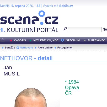
,
, |
|
32
Neděle
9. srpena
2026
Svátek má
Soběslav
Scéna.cz
NA
ČASOPIS
KDY, KDE, CO, KDO
SPECIÁLNÍ
SLUŽBY/INFO
Soutěže
Nethovory
Akce online
Fotogalerie
NETHOVOR
- detail
Jan
MUSIL
* 1984
Opava
ČR