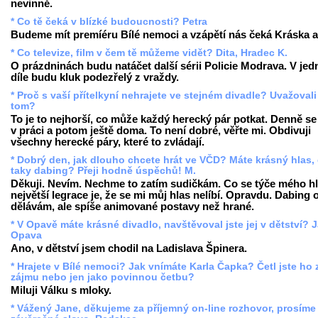
nevinně.
* Co tě čeká v blízké budoucnosti? Petra
Budeme mít premíéru Bílé nemoci a vzápětí nás čeká Kráska a 
* Co televize, film v čem tě můžeme vidět? Dita, Hradec K.
O prázdninách budu natáčet další sérii Policie Modrava. V je
díle budu kluk podezřelý z vraždy.
* Proč s vaší přítelkyní nehrajete ve stejném divadle? Uvažovali
tom?
To je to nejhorší, co může každý herecký pár potkat. Denně se
v práci a potom ještě doma. To není dobré, věřte mi. Obdivuji
všechny herecké páry, které to zvládají.
* Dobrý den, jak dlouho chcete hrát ve VČD? Máte krásný hlas, 
taky dabing? Přeji hodně úspěchů! M.
Děkuji. Nevím. Nechme to zatím sudičkám. Co se týče mého hl
největší legrace je, že se mi můj hlas nelíbí. Opravdu. Dabing
dělávám, ale spíše animované postavy než hrané.
* V Opavě máte krásné divadlo, navštěvoval jste jej v dětství? 
Opava
Ano, v dětství jsem chodil na Ladislava Špinera.
* Hrajete v Bílé nemoci? Jak vnímáte Karla Čapka? Četl jste ho 
zájmu nebo jen jako povinnou četbu?
Miluji Válku s mloky.
* Vážený Jane, děkujeme za příjemný on-line rozhovor, prosíme