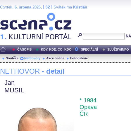
,
, |
|
32
Čtvrtek
6. srpena
2026
Svátek má
Kristián
Scéna.cz
NA
ČASOPIS
KDY, KDE, CO, KDO
SPECIÁLNÍ
SLUŽBY/INFO
Soutěže
Nethovory
Akce online
Fotogalerie
NETHOVOR
- detail
Jan
MUSIL
* 1984
Opava
ČR