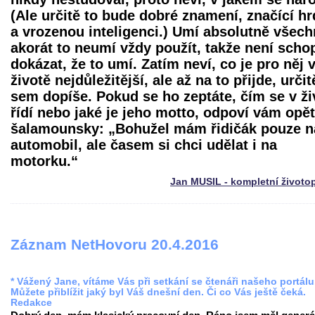
(Ale určitě to bude dobré znamení, značící hr
a vrozenou inteligenci.) Umí absolutně všech
akorát to neumí vždy použít, takže není scho
dokázat, že to umí. Zatím neví, co je pro něj 
životě nejdůležitější, ale až na to přijde, určit
sem dopíše. Pokud se ho zeptáte, čím se v ži
řídí nebo jaké je jeho motto, odpoví vám opět
šalamounsky: „Bohužel mám řidičák pouze n
automobil, ale časem si chci udělat i na
motorku.“
Jan MUSIL - kompletní životo
Záznam NetHovoru 20.4.2016
* Vážený Jane, vítáme Vás při setkání se čtenáři našeho portálu
Můžete přiblížit jaký byl Váš dnešní den. Či co Vás ještě čeká.
Redakce