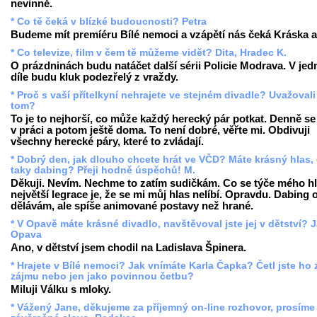
nevinně.
* Co tě čeká v blízké budoucnosti? Petra
Budeme mít premíéru Bílé nemoci a vzápětí nás čeká Kráska a 
* Co televize, film v čem tě můžeme vidět? Dita, Hradec K.
O prázdninách budu natáčet další sérii Policie Modrava. V je
díle budu kluk podezřelý z vraždy.
* Proč s vaší přítelkyní nehrajete ve stejném divadle? Uvažovali
tom?
To je to nejhorší, co může každý herecký pár potkat. Denně se
v práci a potom ještě doma. To není dobré, věřte mi. Obdivuji
všechny herecké páry, které to zvládají.
* Dobrý den, jak dlouho chcete hrát ve VČD? Máte krásný hlas, 
taky dabing? Přeji hodně úspěchů! M.
Děkuji. Nevím. Nechme to zatím sudičkám. Co se týče mého hl
největší legrace je, že se mi můj hlas nelíbí. Opravdu. Dabing
dělávám, ale spíše animované postavy než hrané.
* V Opavě máte krásné divadlo, navštěvoval jste jej v dětství? 
Opava
Ano, v dětství jsem chodil na Ladislava Špinera.
* Hrajete v Bílé nemoci? Jak vnímáte Karla Čapka? Četl jste ho 
zájmu nebo jen jako povinnou četbu?
Miluji Válku s mloky.
* Vážený Jane, děkujeme za příjemný on-line rozhovor, prosíme