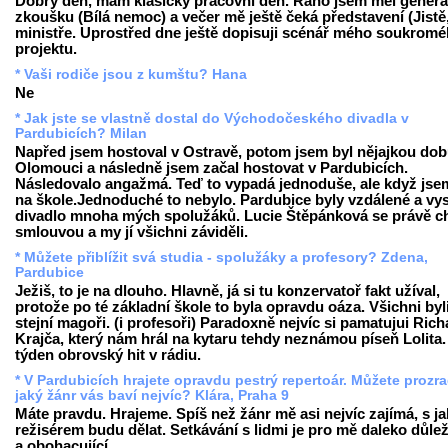
Dobrý den, mám klasický pracovní den. Ráno jsem měl generá
zkoušku (Bílá nemoc) a večer mě ještě čeká představení (Jistě
ministře. Uprostřed dne ještě dopisuji scénář mého soukrom
projektu.
* Vaši rodiče jsou z kumštu? Hana
Ne
* Jak jste se vlastně dostal do Východočeského divadla v
Pardubicích? Milan
Napřed jsem hostoval v Ostravě, potom jsem byl nějajkou dob
Olomouci a následně jsem začal hostovat v Pardubicích.
Následovalo angažmá. Teď to vypadá jednoduše, ale když jse
na škole.Jednoduché to nebylo. Pardubice byly vzdálené a vy
divadlo mnoha mých spolužáků. Lucie Štěpánková se právě ch
smlouvou a my jí všichni záviděli.
* Můžete přiblížit svá studia - spolužáky a profesory? Zdena,
Pardubice
Ježiš, to je na dlouho. Hlavně, já si tu konzervatoř fakt užíval,
protože po té základní škole to byla opravdu oáza. Všichni byl
stejní magoři. (i profesoři) Paradoxně nejvíc si pamatujui Ric
Krajča, který nám hrál na kytaru tehdy neznámou píseň Lolita.
týden obrovský hit v rádiu.
* V Pardubicích hrajete opravdu pestrý repertoár. Můžete prozra
jaký žánr vás baví nejvíc? Klára, Praha 9
Máte pravdu. Hrajeme. Spíš než žánr mě asi nejvíc zajímá, s j
režisérem budu dělat. Setkávání s lidmi je pro mě daleko důleži
a obohacující.