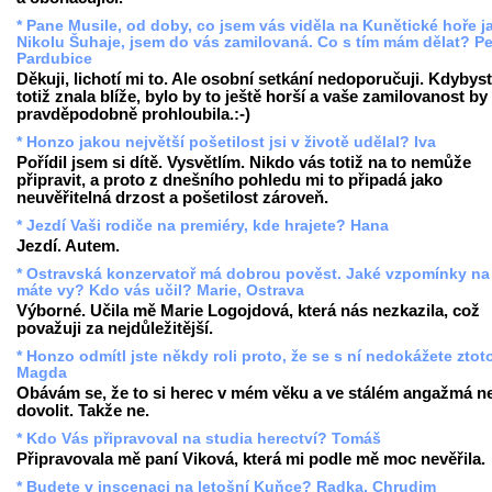
* Pane Musile, od doby, co jsem vás viděla na Kunětické hoře j
Nikolu Šuhaje, jsem do vás zamilovaná. Co s tím mám dělat? Pe
Pardubice
Děkuji, lichotí mi to. Ale osobní setkání nedoporučuji. Kdybys
totiž znala blíže, bylo by to ještě horší a vaše zamilovanost by
pravděpodobně prohloubila.:-)
* Honzo jakou největší pošetilost jsi v životě udělal? Iva
Pořídil jsem si dítě. Vysvětlím. Nikdo vás totiž na to nemůže
připravit, a proto z dnešního pohledu mi to připadá jako
neuvěřitelná drzost a pošetilost zároveň.
* Jezdí Vaši rodiče na premiéry, kde hrajete? Hana
Jezdí. Autem.
* Ostravská konzervatoř má dobrou pověst. Jaké vzpomínky na
máte vy? Kdo vás učil? Marie, Ostrava
Výborné. Učila mě Marie Logojdová, která nás nezkazila, což
považuji za nejdůležitější.
* Honzo odmítl jste někdy roli proto, že se s ní nedokážete ztot
Magda
Obávám se, že to si herec v mém věku a ve stálém angažmá 
dovolit. Takže ne.
* Kdo Vás připravoval na studia herectví? Tomáš
Připravovala mě paní Viková, která mi podle mě moc nevěřila.
* Budete v inscenaci na letošní Kuňce? Radka, Chrudim