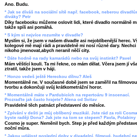
Ano. Budu.
* Jak se díváš na sociální sítě např. facebook, neberou divadl
diváky? Petr
Díky facebooku můžeme oslovit lidi, které divadlo normálně mí
takže spíš asi pomáhá.
* S kým si nejvíce rozumíte v divadle?
Myslím si, že jsem v našem divadle asi nejoblíbenější herec. V
kolegové mě mají rádi a pravidelně mi nosí různé dary. Nechci
nikoho jmenovat,abych neranil něčí city.
* Dáte hodně na rady kamarádů nebo na svůj instinkt? Pavel
Mám věštící kouli. Ta mi řekne, co mám dělat. Včera jsem jí vš
ztratil, takže jsem v háji.
* Honzo vedeš ještě Hereckou dílnu? Aleš
Momentálně ne. V současné době jsem se zaměřil na filmovou
tvorbu a dokončuji svůj krátkometrážní horor.
* Momentálně máte v Pardubicích na repertoáru 9 inscenací.
Prozraďte jak často hrajete? Alena od Svitav
Pravidelně těch patnáct představení do měsíce.
* Zpívání v dešti je můj oblíbený muzikál. Jste rád za roli Cosm
byste raději Dona? Jak jste na tom se stepem? Pavla, Polabiny
Cosmo je super. Neměnil bych. Step je před každým představ
noční můra.
* Jakou událost poslední doby v divadelní, filmové, hudební n