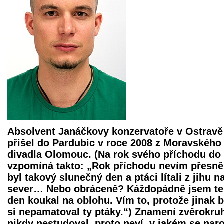
Absolvent Janáčkovy konzervatoře v Ostravě
přišel do Pardubic v roce 2008 z Moravského
divadla Olomouc. (Na rok svého příchodu do
vzpomíná takto: „Rok příchodu nevím přesně,
byl takový slunečný den a ptáci lítali z jihu n
sever… Nebo obráceně? Káždopádně jsem t
den koukal na oblohu. Vím to, protože jinak 
si nepamatoval ty ptáky.“) Znamení zvěrokru
nikdy nestudoval, proto neví, v jakém se naro