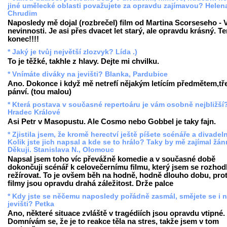
jiné umělecké oblasti považujete za opravdu zajímavou? Helen
Chrudim
Naposledy mě dojal (rozbrečel) film od Martina Scorseseho - 
nevinnosti. Je asi přes dvacet let starý, ale opravdu krásný. T
konec!!!!
* Jaký je tvůj největší zlozvyk? Lída .)
To je těžké, takhle z hlavy. Dejte mi chvilku.
* Vnímáte diváky na jevišti? Blanka, Pardubice
Ano. Dokonce i když mě netrefí nějakým letícím předmětem,tře
pánví. (tou malou)
* Která postava v současné repertoáru je vám osobně nejbližší
Hradec Králové
Asi Petr v Masopustu. Ale Cosmo nebo Gobbel je taky fajn.
* Zjistila jsem, že kromě herectví ještě píšete scénáře a divadeln
Kolik jste jich napsal a kde se to hrálo? Taky by mě zajímal žánr
Děkuji. Stanislava N., Olomouc
Napsal jsem toho víc převážně komedie a v současné době
dokončuji scénář k celovečernímu filmu, který jsem se rozhod
režírovat. To je ovšem běh na hodně, hodně dlouho dobu, pro
filmy jsou opravdu drahá záležitost. Drže palce
* Kdy jste se něčemu naposledy pořádně zasmál, smějete se i 
jevišti? Petka
Ano, některé situace zvláště v tragédiích jsou opravdu vtipné.
Domnívám se, že je to reakce těla na stres, takže jsem v tom