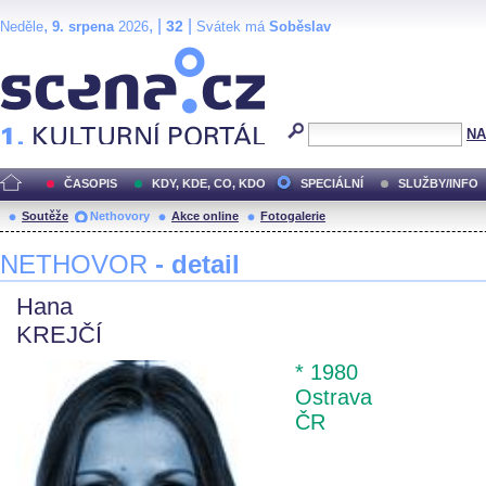
,
, |
|
32
Neděle
9. srpena
2026
Svátek má
Soběslav
Scéna.cz
NA
ČASOPIS
KDY, KDE, CO, KDO
SPECIÁLNÍ
SLUŽBY/INFO
Soutěže
Nethovory
Akce online
Fotogalerie
NETHOVOR
- detail
Hana
KREJČÍ
* 1980
Ostrava
ČR