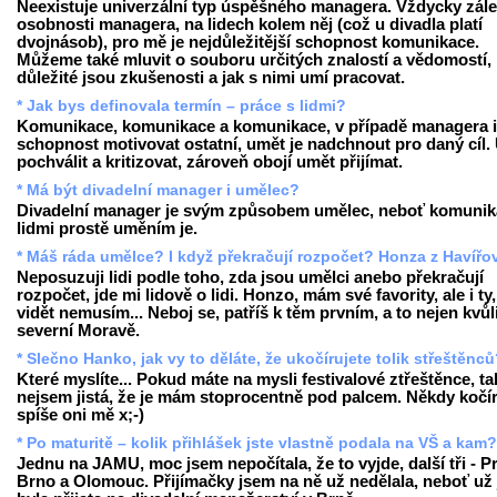
Neexistuje univerzální typ úspěšného managera. Vždycky zále
osobnosti managera, na lidech kolem něj (což u divadla platí
dvojnásob), pro mě je nejdůležitější schopnost komunikace.
Můžeme také mluvit o souboru určitých znalostí a vědomostí,
důležité jsou zkušenosti a jak s nimi umí pracovat.
* Jak bys definovala termín – práce s lidmi?
Komunikace, komunikace a komunikace, v případě managera i
schopnost motivovat ostatní, umět je nadchnout pro daný cíl.
pochválit a kritizovat, zároveň obojí umět přijímat.
* Má být divadelní manager i umělec?
Divadelní manager je svým způsobem umělec, neboť komunik
lidmi prostě uměním je.
* Máš ráda umělce? I když překračují rozpočet? Honza z Havířo
Neposuzuji lidi podle toho, zda jsou umělci anebo překračují
rozpočet, jde mi lidově o lidi. Honzo, mám své favority, ale i ty,
vidět nemusím... Neboj se, patříš k těm prvním, a to nejen kvůl
severní Moravě.
* Slečno Hanko, jak vy to děláte, že ukočírujete tolik střeštěnc
Které myslíte... Pokud máte na mysli festivalové ztřeštěnce, ta
nejsem jistá, že je mám stoprocentně pod palcem. Někdy kočír
spíše oni mě x;-)
* Po maturitě – kolik přihlášek jste vlastně podala na VŠ a kam?
Jednu na JAMU, moc jsem nepočítala, že to vyjde, další tři - P
Brno a Olomouc. Přijímačky jsem na ně už nedělala, neboť už