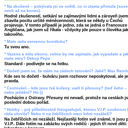
* Na zkušené – pobývala jsi ve světě, co si ztama přivezla (suv
nech až na konec).
Hodně zkušeností, setkání se zajímavými lidmi a zároveň jsem
zbavila pocitu určité méněcennosti, která se někdy u Čechů
projevuje. V tomto případě je jedno, zda se jedná o Francouze 
Angličana, jak jsem už říkala - vždycky jde pouze o člověka ja
takového.
* Mate rada cervenou bundicku?
Tu svou ano.
* Vazena a mila slecno, velice by me zajimalo, jak vypadate a ja
mate miry? Dekuji Pepa
Standard - podívejte se na fotku.
* Dočetl jsem se, že máte na zádech tetování? Jaké? Max Reinh
Kde ses to dočetl - bulváru jsem rozhovor neposkytoval, ale je
pravda.
* Cestování – kde jsou tvé kořeny, vadí ti přesuny? (teď čeho –
nebo ježdění? Hú-))
Pocházím z Ostravy. Přesuny mi nevadí, protože na cestách j
poslední dobou pořád.
* Hobby – prý příležitostně fotografuješ, kterou V.I.P. osobnost
ráda ulovila? Nebo ti na žebříčcích mezi lidmi nezáleží?
Na žebříčcích mi nezáleží. Nejčastěji fotím své známé, ti jsou
V.I.P.. Dále fotím na zakázku svých rodičů - jejich tři nové děti: