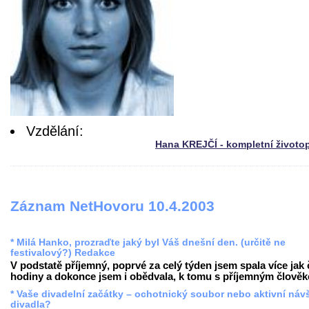
Vzdělání:
Hana KREJČÍ - kompletní životo
Záznam NetHovoru 10.4.2003
* Milá Hanko, prozraďte jaký byl Váš dnešní den. (určitě ne
festivalový?) Redakce
V podstatě příjemný, poprvé za celý týden jsem spala více jak 
hodiny a dokonce jsem i obědvala, k tomu s příjemným člověke
* Vaše divadelní začátky – ochotnický soubor nebo aktivní náv
divadla?