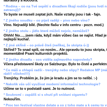
labradory a kocoura.
* Rodina – co na Tvé sepětí s divadlem říkají rodiče (jsou hrdí 
zatracují)?
To byste se museli zeptat jich. Naše vztahy jsou i tak - fajn.
* Z jiného soudku – co piješ raději – pivo nebo víno?
Víno. Nejraději bílé. (Nechte flašu v info centru - pozn. mod.)
* Z jiného stolu – jídlo které můžeš nejvíc, nemůžeš?
Ohhh! No...., jsem ráda, když mám vůbec čas se najíst. Hlad je
nejlepší kuchař.
* Z jiné skříně – co právě čteš (neříkej, že skripta ú-))
Skříně? To snad spíš, co nosím... Ale opravdu to jsou skripta,
momentálně Psaní kulturních projektů.
* Z jiného divadla – cos viděla zajímavého naposledy?
Včera představení školy ze Salzburgu. Bylo to čisté a perfektn
* Co máš u chlapů radši - trenýrky nebo slipy? Redakce MP (m
rádi!! všichni!!!)
Trenýrky. Problém je, že jim je kradu a jim se to nelíbí. :-)
* Nakolik vás učí využívat moderní informační technologie?
Učíme se to v podstatě sami. Je to nutnost.
* Soukromí – zapálíš si s chutí při snídani cigaretu?
Nekouřím.
* Proc ten festival vlastne delate a co z toho mate a k cemu to 