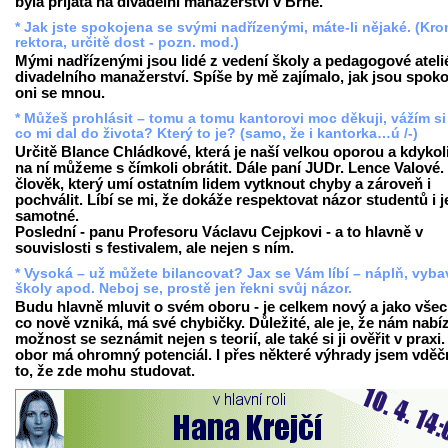
byla přijata na divadelní manažerství v Brně.
* Jak jste spokojena se svými nadřízenými, máte-li nějaké. (Kr
rektora, určitě dost - pozn. mod.)
Mými nadřízenými jsou lidé z vedení školy a pedagogové ateli
divadelního manažerství. Spíše by mě zajímalo, jak jsou spoko
oni se mnou.
* Můžeš prohlásit – tomu a tomu kantorovi moc děkuji, vážím si
co mi dal do života? Který to je? (samo, že i kantorka…ú /-)
Určitě Blance Chládkové, která je naší velkou oporou a kdykol
na ní můžeme s čímkoli obrátit. Dále paní JUDr. Lence Valové. 
člověk, který umí ostatním lidem vytknout chyby a zároveň i
pochválit. Líbí se mi, že dokáže respektovat názor studentů i j
samotné.
Poslední - panu Profesoru Václavu Cejpkovi - a to hlavně v
souvislosti s festivalem, ale nejen s ním.
* Vysoká – už můžete bilancovat? Jax se Vám líbí – náplň, vyba
školy apod. Neboj se, prostě jen řekni svůj názor.
Budu hlavně mluvit o svém oboru - je celkem nový a jako vše
co nově vzniká, má své chybičky. Důležité, ale je, že nám nabíz
možnost se seznámit nejen s teorií, ale také si ji ověřit v praxi
obor má ohromný potenciál. I přes některé výhrady jsem vděč
to, že zde mohu studovat.