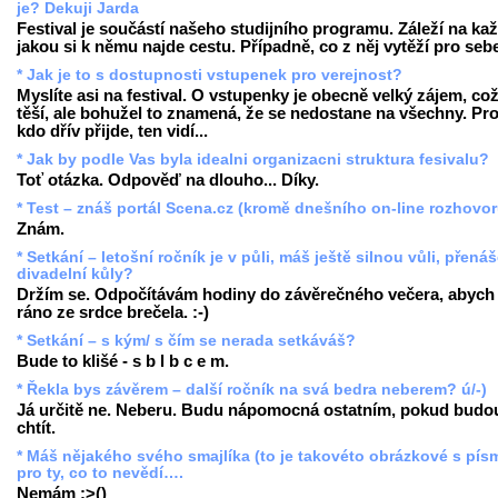
je? Dekuji Jarda
Festival je součástí našeho studijního programu. Záleží na ka
jakou si k němu najde cestu. Případně, co z něj vytěží pro seb
* Jak je to s dostupnosti vstupenek pro verejnost?
Myslíte asi na festival. O vstupenky je obecně velký zájem, co
těší, ale bohužel to znamená, že se nedostane na všechny. Pr
kdo dřív přijde, ten vidí...
* Jak by podle Vas byla idealni organizacni struktura fesivalu?
Toť otázka. Odpověď na dlouho... Díky.
* Test – znáš portál Scena.cz (kromě dnešního on-line rozhovo
Znám.
* Setkání – letošní ročník je v půli, máš ještě silnou vůli, přenáš
divadelní kůly?
Držím se. Odpočítávám hodiny do závěrečného večera, abych
ráno ze srdce brečela. :-)
* Setkání – s kým/ s čím se nerada setkáváš?
Bude to klišé - s b l b c e m.
* Řekla bys závěrem – další ročník na svá bedra neberem? ú/-)
Já určitě ne. Neberu. Budu nápomocná ostatním, pokud budo
chtít.
* Máš nějakého svého smajlíka (to je takovéto obrázkové s pís
pro ty, co to nevědí….
Nemám :>()