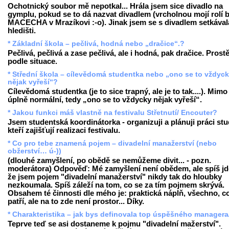
Ochotnický soubor mě nepotkal... Hrála jsem sice divadlo na
gymplu, pokud se to dá nazvat divadlem (vrcholnou mojí rolí b
MACECHA v Mrazíkovi :-o). Jinak jsem se s divadlem setkával
hledišti.
* Základní škola – pečlivá, hodná nebo „dračice“.?
Pečlivá, pečlivá a zase pečlivá, ale i hodná, pak dračice. Prost
podle situace.
* Střední škola – cílevědomá studentka nebo „ono se to vždyc
nějak vyřeší“?
Cílevědomá studentka (je to sice trapný, ale je to tak....). Mimo
úplně normální, tedy „ono se to vždycky nějak vyřeší“.
* Jakou funkci máš vlastně na festivalu Střetnutí/ Encouter?
Jsem studentská koordinátorka - organizuji a plánuji práci st
kteří zajišťují realizaci festivalu.
* Co pro tebe znamená pojem – divadelní manažerství (nebo
obžerství… ú-))
(dlouhé zamyšlení, po obědě se nemůžeme divit... - pozn.
moderátora) Odpověď: Mé zamyšlení není obědem, ale spíš jde
že jsem pojem "divadelní manažerství" nikdy tak do hloubky
nezkoumala. Spíš záleží na tom, co se za tím pojmem skrývá.
Obsahem té činnosti dle mého je: praktická náplň, všechno, c
patří, ale na to zde není prostor... Díky.
* Charakteristika – jak bys definovala top úspěšného managera
Teprve teď se asi dostaneme k pojmu "divadelní mažerství".