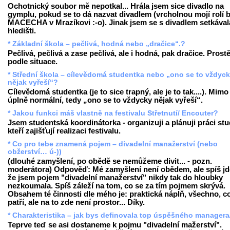
Ochotnický soubor mě nepotkal... Hrála jsem sice divadlo na
gymplu, pokud se to dá nazvat divadlem (vrcholnou mojí rolí b
MACECHA v Mrazíkovi :-o). Jinak jsem se s divadlem setkával
hledišti.
* Základní škola – pečlivá, hodná nebo „dračice“.?
Pečlivá, pečlivá a zase pečlivá, ale i hodná, pak dračice. Prost
podle situace.
* Střední škola – cílevědomá studentka nebo „ono se to vždyc
nějak vyřeší“?
Cílevědomá studentka (je to sice trapný, ale je to tak....). Mimo
úplně normální, tedy „ono se to vždycky nějak vyřeší“.
* Jakou funkci máš vlastně na festivalu Střetnutí/ Encouter?
Jsem studentská koordinátorka - organizuji a plánuji práci st
kteří zajišťují realizaci festivalu.
* Co pro tebe znamená pojem – divadelní manažerství (nebo
obžerství… ú-))
(dlouhé zamyšlení, po obědě se nemůžeme divit... - pozn.
moderátora) Odpověď: Mé zamyšlení není obědem, ale spíš jde
že jsem pojem "divadelní manažerství" nikdy tak do hloubky
nezkoumala. Spíš záleží na tom, co se za tím pojmem skrývá.
Obsahem té činnosti dle mého je: praktická náplň, všechno, c
patří, ale na to zde není prostor... Díky.
* Charakteristika – jak bys definovala top úspěšného managera
Teprve teď se asi dostaneme k pojmu "divadelní mažerství".