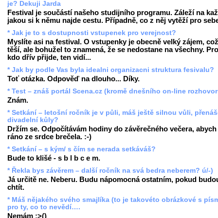
je? Dekuji Jarda
Festival je součástí našeho studijního programu. Záleží na ka
jakou si k němu najde cestu. Případně, co z něj vytěží pro seb
* Jak je to s dostupnosti vstupenek pro verejnost?
Myslíte asi na festival. O vstupenky je obecně velký zájem, co
těší, ale bohužel to znamená, že se nedostane na všechny. Pr
kdo dřív přijde, ten vidí...
* Jak by podle Vas byla idealni organizacni struktura fesivalu?
Toť otázka. Odpověď na dlouho... Díky.
* Test – znáš portál Scena.cz (kromě dnešního on-line rozhovo
Znám.
* Setkání – letošní ročník je v půli, máš ještě silnou vůli, přenáš
divadelní kůly?
Držím se. Odpočítávám hodiny do závěrečného večera, abych
ráno ze srdce brečela. :-)
* Setkání – s kým/ s čím se nerada setkáváš?
Bude to klišé - s b l b c e m.
* Řekla bys závěrem – další ročník na svá bedra neberem? ú/-)
Já určitě ne. Neberu. Budu nápomocná ostatním, pokud budo
chtít.
* Máš nějakého svého smajlíka (to je takovéto obrázkové s pís
pro ty, co to nevědí….
Nemám :>()