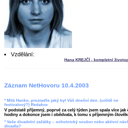
Vzdělání:
Hana KREJČÍ - kompletní životo
Záznam NetHovoru 10.4.2003
* Milá Hanko, prozraďte jaký byl Váš dnešní den. (určitě ne
festivalový?) Redakce
V podstatě příjemný, poprvé za celý týden jsem spala více jak 
hodiny a dokonce jsem i obědvala, k tomu s příjemným člověke
* Vaše divadelní začátky – ochotnický soubor nebo aktivní náv
divadla?