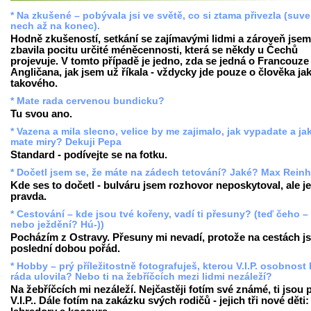
* Na zkušené – pobývala jsi ve světě, co si ztama přivezla (suv
nech až na konec).
Hodně zkušeností, setkání se zajímavými lidmi a zároveň jsem
zbavila pocitu určité méněcennosti, která se někdy u Čechů
projevuje. V tomto případě je jedno, zda se jedná o Francouze 
Angličana, jak jsem už říkala - vždycky jde pouze o člověka ja
takového.
* Mate rada cervenou bundicku?
Tu svou ano.
* Vazena a mila slecno, velice by me zajimalo, jak vypadate a ja
mate miry? Dekuji Pepa
Standard - podívejte se na fotku.
* Dočetl jsem se, že máte na zádech tetování? Jaké? Max Reinh
Kde ses to dočetl - bulváru jsem rozhovor neposkytoval, ale je
pravda.
* Cestování – kde jsou tvé kořeny, vadí ti přesuny? (teď čeho –
nebo ježdění? Hú-))
Pocházím z Ostravy. Přesuny mi nevadí, protože na cestách j
poslední dobou pořád.
* Hobby – prý příležitostně fotografuješ, kterou V.I.P. osobnost
ráda ulovila? Nebo ti na žebříčcích mezi lidmi nezáleží?
Na žebříčcích mi nezáleží. Nejčastěji fotím své známé, ti jsou
V.I.P.. Dále fotím na zakázku svých rodičů - jejich tři nové děti: