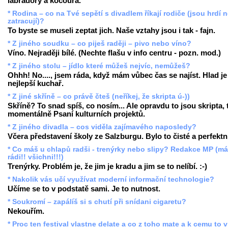
labradory a kocoura.
* Rodina – co na Tvé sepětí s divadlem říkají rodiče (jsou hrdí 
zatracují)?
To byste se museli zeptat jich. Naše vztahy jsou i tak - fajn.
* Z jiného soudku – co piješ raději – pivo nebo víno?
Víno. Nejraději bílé. (Nechte flašu v info centru - pozn. mod.)
* Z jiného stolu – jídlo které můžeš nejvíc, nemůžeš?
Ohhh! No...., jsem ráda, když mám vůbec čas se najíst. Hlad je
nejlepší kuchař.
* Z jiné skříně – co právě čteš (neříkej, že skripta ú-))
Skříně? To snad spíš, co nosím... Ale opravdu to jsou skripta,
momentálně Psaní kulturních projektů.
* Z jiného divadla – cos viděla zajímavého naposledy?
Včera představení školy ze Salzburgu. Bylo to čisté a perfektn
* Co máš u chlapů radši - trenýrky nebo slipy? Redakce MP (m
rádi!! všichni!!!)
Trenýrky. Problém je, že jim je kradu a jim se to nelíbí. :-)
* Nakolik vás učí využívat moderní informační technologie?
Učíme se to v podstatě sami. Je to nutnost.
* Soukromí – zapálíš si s chutí při snídani cigaretu?
Nekouřím.
* Proc ten festival vlastne delate a co z toho mate a k cemu to 