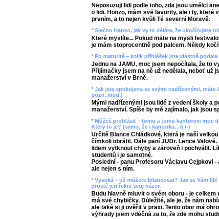
Neposuzuji lidi podle toho, zda jsou umělci an
o lidi. Honzo, mám své favority, ale i ty, které
prvním, a to nejen kvůli Té severní Moravě.
* Slečno Hanko, jak vy to děláte, že ukočírujete to
Které myslíte... Pokud máte na mysli festivalov
je mám stoprocentně pod palcem. Někdy kočíru
* Po maturitě – kolik přihlášek jste vlastně podal
Jednu na JAMU, moc jsem nepočítala, že to vyj
Přijímačky jsem na ně už nedělala, neboť už js
manažerství v Brně.
* Jak jste spokojena se svými nadřízenými, máte-li
pozn. mod.)
Mými nadřízenými jsou lidé z vedení školy a p
manažerství. Spíše by mě zajímalo, jak jsou s
* Můžeš prohlásit – tomu a tomu kantorovi moc dě
Který to je? (samo, že i kantorka…ú /-)
Určitě Blance Chládkové, která je naší velko
čímkoli obrátit. Dále paní JUDr. Lence Valové.
lidem vytknout chyby a zároveň i pochválit. L
studentů i je samotné.
Poslední - panu Profesoru Václavu Cejpkovi - a
ale nejen s ním.
* Vysoká – už můžete bilancovat? Jax se Vám líbí
prostě jen řekni svůj názor.
Budu hlavně mluvit o svém oboru - je celkem 
má své chybičky. Důležité, ale je, že nám nabí
ale také si ji ověřit v praxi. Tento obor má oh
výhrady jsem vděčná za to, že zde mohu stud