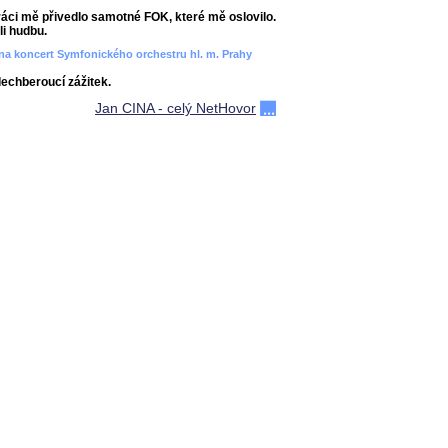
áci mě přivedlo samotné FOK, které mě oslovilo.
i hudbu.
ít na koncert Symfonického orchestru hl. m. Prahy
dechberoucí zážitek.
Jan CINA - celý NetHovor