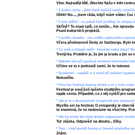
Víno. Nejraději bílé. (Nechte flašu v info centr
* Z jiného stolu – jídlo které můžeš nejvíc, nemů
Ohhh! No...., jsem ráda, když mám vůbec čas se
* Z jiné skříně – co právě čteš (neříkej, že skripta ú
Skříně? To snad spíš, co nosím... Ale opravdu
Psaní kulturních projektů.
* Z jiného divadla – cos viděla zajímavého napos
Včera představení školy ze Salzburgu. Bylo to 
* Co máš u chlapů radši - trenýrky nebo slipy? Re
Trenýrky. Problém je, že jim je kradu a jim se to 
* Nakolik vás učí využívat moderní informační te
Učíme se to v podstatě sami. Je to nutnost.
* Soukromí – zapálíš si s chutí při snídani cigaret
Nekouřím.
* Proc ten festival vlastne delate a co z toho mat
Festival je součástí našeho studijního progra
najde cestu. Případně, co z něj vytěží pro sebe
* Jak je to s dostupnosti vstupenek pro verejnost
Myslíte asi na festival. O vstupenky je obecně
to znamená, že se nedostane na všechny. Prostě
* Jak by podle Vas byla idealni organizacni strukt
Toť otázka. Odpověď na dlouho... Díky.
* Test – znáš portál Scena.cz (kromě dnešního on
Znám.