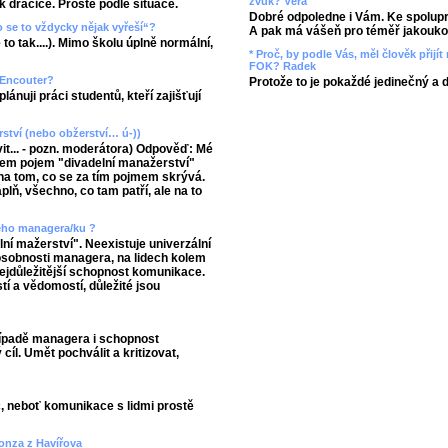
zvuk? Věra
ak dračice. Prostě podle situace.
Dobré odpoledne i Vám. Ke spolupr
 se to vždycky nějak vyřeší“?
A pak má vášeň pro téměř jakoukol
 to tak....). Mimo školu úplně normální,
* Proč, by podle Vás, měl člověk přij
FOK? Radek
/ Encouter?
Protože to je pokaždé jedinečný a 
ánuji práci studentů, kteří zajišťují
ství (nebo obžerství… ú-))
t... - pozn. moderátora) Odpověď: Mé
jsem pojem "divadelní manažerství"
 na tom, co se za tím pojmem skrývá.
lň, všechno, co tam patří, ale na to
ného managera/ku ?
ní mažerství". Neexistuje univerzální
sobnosti managera, na lidech kolem
 nejdůležitější schopnost komunikace.
í a vědomostí, důležité jsou
ípadě managera i schopnost
cíl. Umět pochválit a kritizovat,
 neboť komunikace s lidmi prostě
Honza z Havířova