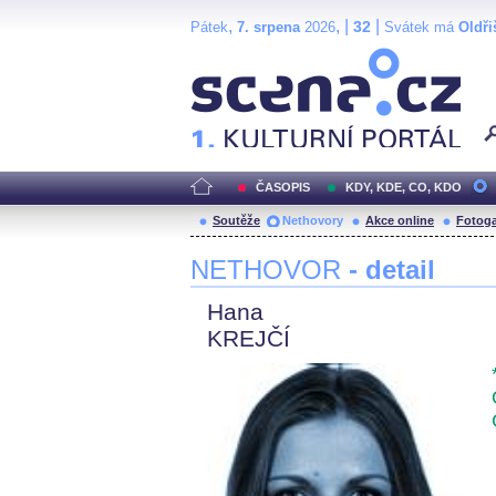
,
, |
|
32
Pátek
7. srpena
2026
Svátek má
Oldři
Scéna.cz
ČASOPIS
KDY, KDE, CO, KDO
Soutěže
Nethovory
Akce online
Fotoga
NETHOVOR
- detail
Hana
KREJČÍ