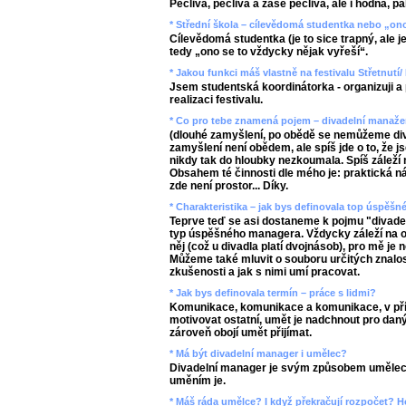
Pečlivá, pečlivá a zase pečlivá, ale i hodná, p
* Střední škola – cílevědomá studentka nebo „ono
Cílevědomá studentka (je to sice trapný, ale je
tedy „ono se to vždycky nějak vyřeší“.
* Jakou funkci máš vlastně na festivalu Střetnutí
Jsem studentská koordinátorka - organizuji a pl
realizaci festivalu.
* Co pro tebe znamená pojem – divadelní manažer
(dlouhé zamyšlení, po obědě se nemůžeme divi
zamyšlení není obědem, ale spíš jde o to, že 
nikdy tak do hloubky nezkoumala. Spíš záleží
Obsahem té činnosti dle mého je: praktická náp
zde není prostor... Díky.
* Charakteristika – jak bys definovala top úspěš
Teprve teď se asi dostaneme k pojmu "divadel
typ úspěšného managera. Vždycky záleží na o
něj (což u divadla platí dvojnásob), pro mě je
Můžeme také mluvit o souboru určitých znalost
zkušenosti a jak s nimi umí pracovat.
* Jak bys definovala termín – práce s lidmi?
Komunikace, komunikace a komunikace, v př
motivovat ostatní, umět je nadchnout pro daný 
zároveň obojí umět přijímat.
* Má být divadelní manager i umělec?
Divadelní manager je svým způsobem umělec,
uměním je.
* Máš ráda umělce? I když překračují rozpočet? 