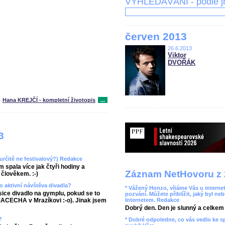
VYHLEDÁVÁNÍ - podle 
červen 2013
26.6.2013
Viktor
DVOŘÁK
Hana KREJČÍ - kompletní životopis
...
3
(určitě ne festivalový?) Redakce
 spala více jak čtyři hodiny a
Záznam NetHovoru z 
člověkem. :-)
o aktivní návštěva divadla?
* Vážený Honzo, vítáme Vás u internet
sice divadlo na gymplu, pokud se to
pozvání. Můžete přiblížit, jaký byl ne
Internetem. Redakce
 MACECHA v Mrazíkovi :-o). Jinak jsem
Dobrý den. Den je slunný a celkem r
?
* Dobré odpoledne, co vás vedlo ke 