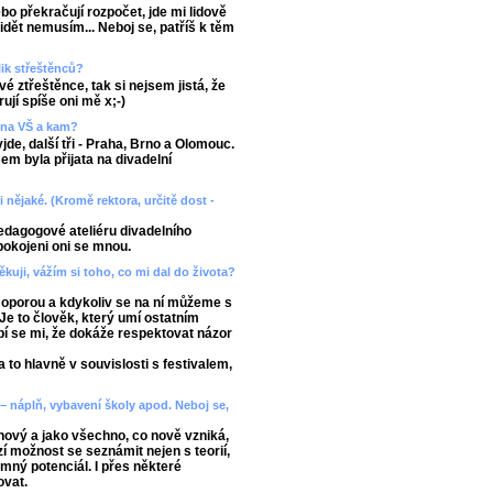
ebo překračují rozpočet, jde mi lidově
 vidět nemusím... Neboj se, patříš k těm
lik střeštěnců?
é ztřeštěnce, tak si nejsem jistá, že
jí spíše oni mě x;-)
a na VŠ a kam?
de, další tři - Praha, Brno a Olomouc.
em byla přijata na divadelní
 nějaké. (Kromě rektora, určitě dost -
edagogové ateliéru divadelního
pokojeni oni se mnou.
kuji, vážím si toho, co mi dal do života?
u oporou a kdykoliv se na ní můžeme s
 Je to člověk, který umí ostatním
íbí se mi, že dokáže respektovat názor
 to hlavně v souvislosti s festivalem,
 – náplň, vybavení školy apod. Neboj se,
nový a jako všechno, co nově vzniká,
zí možnost se seznámit nejen s teorií,
romný potenciál. I přes některé
ovat.