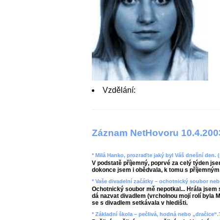
Vzdělání:
Záznam NetHovoru 10.4.200
* Milá Hanko, prozraďte jaký byl Váš dnešní den. 
V podstatě příjemný, poprvé za celý týden jsem
dokonce jsem i obědvala, k tomu s příjemným 
* Vaše divadelní začátky – ochotnický soubor neb
Ochotnický soubor mě nepotkal... Hrála jsem 
dá nazvat divadlem (vrcholnou mojí rolí byla
se s divadlem setkávala v hledišti.
* Základní škola – pečlivá, hodná nebo „dračice“.