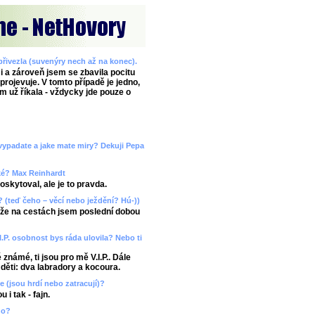
 přivezla (suvenýry nech až na konec).
i a zároveň jsem se zbavila pocitu
rojevuje. V tomto případě je jedno,
m už říkala - vždycky jde pouze o
k vypadate a jake mate miry? Dekuji Pepa
aké? Max Reinhardt
skytoval, ale je to pravda.
y? (teď čeho – věcí nebo ježdění? Hú-))
ože na cestách jsem poslední dobou
.I.P. osobnost bys ráda ulovila? Nebo ti
 známé, ti jsou pro mě V.I.P.. Dále
 děti: dva labradory a kocoura.
če (jsou hrdí nebo zatracují)?
 i tak - fajn.
no?