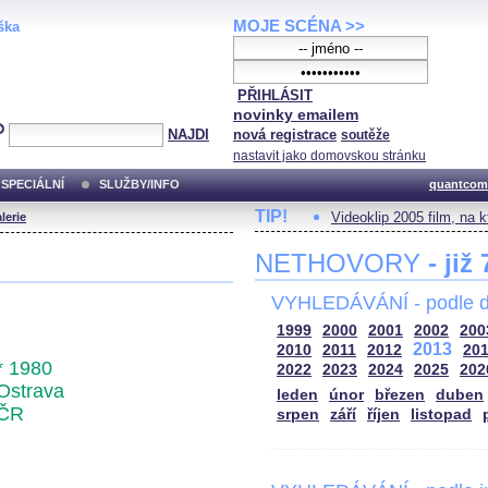
MOJE SCÉNA >>
ška
PŘIHLÁSIT
novinky emailem
NAJDI
nová registrace
soutěže
nastavit jako domovskou stránku
SPECIÁLNÍ
SLUŽBY/INFO
quantcom
TIP!
Videoklip 2005 film, na 
lerie
NETHOVORY
- již
VYHLEDÁVÁNÍ - podle d
1999
2000
2001
2002
200
2013
2010
2011
2012
20
* 1980
2022
2023
2024
2025
202
Ostrava
leden
únor
březen
duben
ČR
srpen
září
říjen
listopad