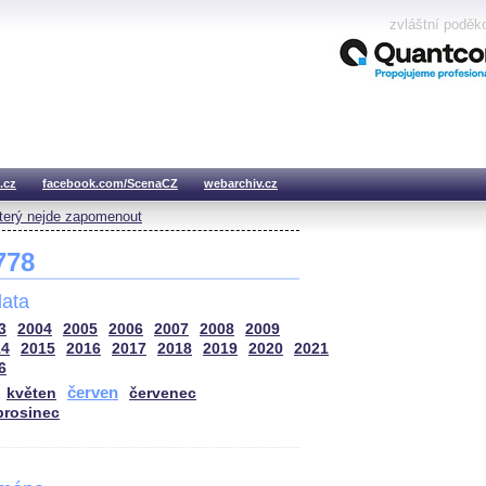
zvláštní poděk
.cz
facebook.com/ScenaCZ
webarchiv.cz
který nejde zapomenout
 778
ata
3
2004
2005
2006
2007
2008
2009
14
2015
2016
2017
2018
2019
2020
2021
6
červen
květen
červenec
prosinec