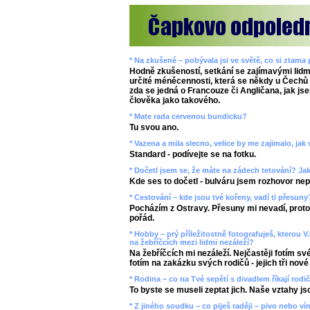
* Na zkušené – pobývala jsi ve světě, co si ztama
Hodně zkušeností, setkání se zajímavými lidm
určité méněcennosti, která se někdy u Čechů p
zda se jedná o Francouze či Angličana, jak jse
člověka jako takového.
* Mate rada cervenou bundicku?
Tu svou ano.
* Vazena a mila slecno, velice by me zajimalo, ja
Standard - podívejte se na fotku.
* Dočetl jsem se, že máte na zádech tetování? J
Kde ses to dočetl - bulváru jsem rozhovor nepo
* Cestování – kde jsou tvé kořeny, vadí ti přesun
Pocházím z Ostravy. Přesuny mi nevadí, prot
pořád.
* Hobby – prý příležitostně fotografuješ, kterou V
na žebříčcích mezi lidmi nezáleží?
Na žebříčcích mi nezáleží. Nejčastěji fotím své
fotím na zakázku svých rodičů - jejich tři nové
* Rodina – co na Tvé sepětí s divadlem říkají rodi
To byste se museli zeptat jich. Naše vztahy jsou
* Z jiného soudku – co piješ raději – pivo nebo ví