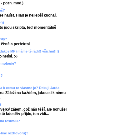
u - pozn. mod.)
žeš?
 najíst. Hlad je nejlepší kuchař.
-))
 to jsou skripta, teď momentálně
ledy?
čisté a perfektní.
dakce MP (máme tě rádi!! všichni!!!)
nelíbí. :-)
chnologie?
u?
e a k cemu to vlastne je? Dekuji Jarda
mu. Záleží na každém, jakou si k němu
.
?
 velký zájem, což nás těší, ale bohužel
 kdo dřív přijde, ten vidí...
ura fesivalu?
-line rozhovoru)?