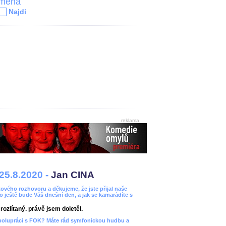
jména
Najdi
reklama
25.8.2020 -
Jan CINA
ového rozhovoru a děkujeme, že jste přijal naše
bo ještě bude Váš dnešní den, a jak se kamarádíte s
ozlítaný. právě jsem doletěl.
spolupráci s FOK? Máte rád symfonickou hudbu a