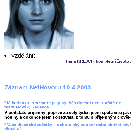
Vzdělání:
Hana KREJČÍ - kompletní životo
Záznam NetHovoru 10.4.2003
* Milá Hanko, prozraďte jaký byl Váš dnešní den. (určitě ne
festivalový?) Redakce
V podstatě příjemný, poprvé za celý týden jsem spala více jak 
hodiny a dokonce jsem i obědvala, k tomu s příjemným člověke
* Vaše divadelní začátky – ochotnický soubor nebo aktivní náv
divadla?