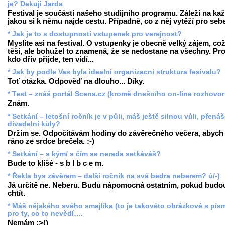
je? Dekuji Jarda
Festival je součástí našeho studijního programu. Záleží na ka
jakou si k němu najde cestu. Případně, co z něj vytěží pro seb
* Jak je to s dostupnosti vstupenek pro verejnost?
Myslíte asi na festival. O vstupenky je obecně velký zájem, co
těší, ale bohužel to znamená, že se nedostane na všechny. Pr
kdo dřív přijde, ten vidí...
* Jak by podle Vas byla idealni organizacni struktura fesivalu?
Toť otázka. Odpověď na dlouho... Díky.
* Test – znáš portál Scena.cz (kromě dnešního on-line rozhovo
Znám.
* Setkání – letošní ročník je v půli, máš ještě silnou vůli, přenáš
divadelní kůly?
Držím se. Odpočítávám hodiny do závěrečného večera, abych
ráno ze srdce brečela. :-)
* Setkání – s kým/ s čím se nerada setkáváš?
Bude to klišé - s b l b c e m.
* Řekla bys závěrem – další ročník na svá bedra neberem? ú/-)
Já určitě ne. Neberu. Budu nápomocná ostatním, pokud budo
chtít.
* Máš nějakého svého smajlíka (to je takovéto obrázkové s pís
pro ty, co to nevědí….
Nemám :>()