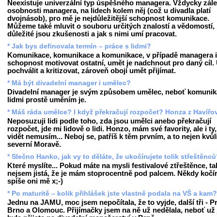
Neexistuje univerzální typ úspěšného managera. Vždycky zále
osobnosti managera, na lidech kolem něj (což u divadla platí
dvojnásob), pro mě je nejdůležitější schopnost komunikace.
Můžeme také mluvit o souboru určitých znalostí a vědomostí,
důležité jsou zkušenosti a jak s nimi umí pracovat.
* Jak bys definovala termín – práce s lidmi?
Komunikace, komunikace a komunikace, v případě managera i
schopnost motivovat ostatní, umět je nadchnout pro daný cíl.
pochválit a kritizovat, zároveň obojí umět přijímat.
* Má být divadelní manager i umělec?
Divadelní manager je svým způsobem umělec, neboť komunik
lidmi prostě uměním je.
* Máš ráda umělce? I když překračují rozpočet? Honza z Havířo
Neposuzuji lidi podle toho, zda jsou umělci anebo překračují
rozpočet, jde mi lidově o lidi. Honzo, mám své favority, ale i ty,
vidět nemusím... Neboj se, patříš k těm prvním, a to nejen kvůl
severní Moravě.
* Slečno Hanko, jak vy to děláte, že ukočírujete tolik střeštěnc
Které myslíte... Pokud máte na mysli festivalové ztřeštěnce, ta
nejsem jistá, že je mám stoprocentně pod palcem. Někdy kočír
spíše oni mě x;-)
* Po maturitě – kolik přihlášek jste vlastně podala na VŠ a kam?
Jednu na JAMU, moc jsem nepočítala, že to vyjde, další tři - P
Brno a Olomouc. Přijímačky jsem na ně už nedělala, neboť už