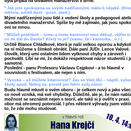
byla přijata na divadelní manažerství v Brně.
* Jak jste spokojena se svými nadřízenými, máte-li nějaké. (Kr
rektora, určitě dost - pozn. mod.)
Mými nadřízenými jsou lidé z vedení školy a pedagogové ateli
divadelního manažerství. Spíše by mě zajímalo, jak jsou spoko
oni se mnou.
* Můžeš prohlásit – tomu a tomu kantorovi moc děkuji, vážím si
co mi dal do života? Který to je? (samo, že i kantorka…ú /-)
Určitě Blance Chládkové, která je naší velkou oporou a kdykol
na ní můžeme s čímkoli obrátit. Dále paní JUDr. Lence Valové. 
člověk, který umí ostatním lidem vytknout chyby a zároveň i
pochválit. Líbí se mi, že dokáže respektovat názor studentů i j
samotné.
Poslední - panu Profesoru Václavu Cejpkovi - a to hlavně v
souvislosti s festivalem, ale nejen s ním.
* Vysoká – už můžete bilancovat? Jax se Vám líbí – náplň, vyba
školy apod. Neboj se, prostě jen řekni svůj názor.
Budu hlavně mluvit o svém oboru - je celkem nový a jako vše
co nově vzniká, má své chybičky. Důležité, ale je, že nám nabíz
možnost se seznámit nejen s teorií, ale také si ji ověřit v praxi
obor má ohromný potenciál. I přes některé výhrady jsem vděč
to, že zde mohu studovat.