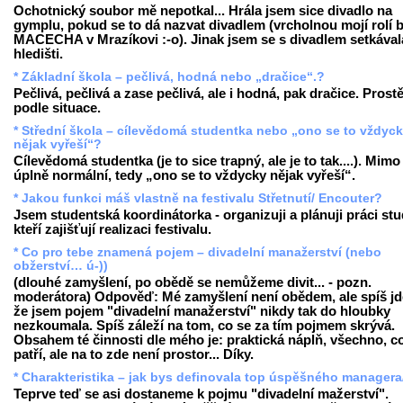
Ochotnický soubor mě nepotkal... Hrála jsem sice divadlo na
gymplu, pokud se to dá nazvat divadlem (vrcholnou mojí rolí b
MACECHA v Mrazíkovi :-o). Jinak jsem se s divadlem setkával
hledišti.
* Základní škola – pečlivá, hodná nebo „dračice“.?
Pečlivá, pečlivá a zase pečlivá, ale i hodná, pak dračice. Prost
podle situace.
* Střední škola – cílevědomá studentka nebo „ono se to vždyc
nějak vyřeší“?
Cílevědomá studentka (je to sice trapný, ale je to tak....). Mimo
úplně normální, tedy „ono se to vždycky nějak vyřeší“.
* Jakou funkci máš vlastně na festivalu Střetnutí/ Encouter?
Jsem studentská koordinátorka - organizuji a plánuji práci st
kteří zajišťují realizaci festivalu.
* Co pro tebe znamená pojem – divadelní manažerství (nebo
obžerství… ú-))
(dlouhé zamyšlení, po obědě se nemůžeme divit... - pozn.
moderátora) Odpověď: Mé zamyšlení není obědem, ale spíš jde
že jsem pojem "divadelní manažerství" nikdy tak do hloubky
nezkoumala. Spíš záleží na tom, co se za tím pojmem skrývá.
Obsahem té činnosti dle mého je: praktická náplň, všechno, c
patří, ale na to zde není prostor... Díky.
* Charakteristika – jak bys definovala top úspěšného managera
Teprve teď se asi dostaneme k pojmu "divadelní mažerství".