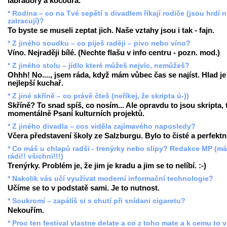
labradory a kocoura.
* Rodina – co na Tvé sepětí s divadlem říkají rodiče (jsou hrdí 
zatracují)?
To byste se museli zeptat jich. Naše vztahy jsou i tak - fajn.
* Z jiného soudku – co piješ raději – pivo nebo víno?
Víno. Nejraději bílé. (Nechte flašu v info centru - pozn. mod.)
* Z jiného stolu – jídlo které můžeš nejvíc, nemůžeš?
Ohhh! No...., jsem ráda, když mám vůbec čas se najíst. Hlad je
nejlepší kuchař.
* Z jiné skříně – co právě čteš (neříkej, že skripta ú-))
Skříně? To snad spíš, co nosím... Ale opravdu to jsou skripta,
momentálně Psaní kulturních projektů.
* Z jiného divadla – cos viděla zajímavého naposledy?
Včera představení školy ze Salzburgu. Bylo to čisté a perfektn
* Co máš u chlapů radši - trenýrky nebo slipy? Redakce MP (m
rádi!! všichni!!!)
Trenýrky. Problém je, že jim je kradu a jim se to nelíbí. :-)
* Nakolik vás učí využívat moderní informační technologie?
Učíme se to v podstatě sami. Je to nutnost.
* Soukromí – zapálíš si s chutí při snídani cigaretu?
Nekouřím.
* Proc ten festival vlastne delate a co z toho mate a k cemu to 