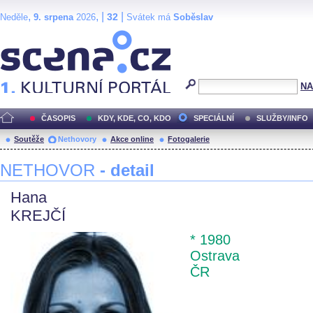
,
, |
|
32
Neděle
9. srpena
2026
Svátek má
Soběslav
Scéna.cz
NA
ČASOPIS
KDY, KDE, CO, KDO
SPECIÁLNÍ
SLUŽBY/INFO
Soutěže
Nethovory
Akce online
Fotogalerie
NETHOVOR
- detail
Hana
KREJČÍ
* 1980
Ostrava
ČR