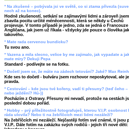
* Na zkušené – pobývala jsi ve světě, co si ztama přivezla (suv
nech až na konec).
Hodně zkušeností, setkání se zajímavými lidmi a zároveň jsem
zbavila pocitu určité méněcennosti, která se někdy u Čechů
projevuje. V tomto případě je jedno, zda se jedná o Francouze 
Angličana, jak jsem už říkala - vždycky jde pouze o člověka ja
takového.
* Mate rada cervenou bundicku?
Tu svou ano.
* Vazena a mila slecno, velice by me zajimalo, jak vypadate a ja
mate miry? Dekuji Pepa
Standard - podívejte se na fotku.
* Dočetl jsem se, že máte na zádech tetování? Jaké? Max Reinh
Kde ses to dočetl - bulváru jsem rozhovor neposkytoval, ale je
pravda.
* Cestování – kde jsou tvé kořeny, vadí ti přesuny? (teď čeho –
nebo ježdění? Hú-))
Pocházím z Ostravy. Přesuny mi nevadí, protože na cestách j
poslední dobou pořád.
* Hobby – prý příležitostně fotografuješ, kterou V.I.P. osobnost
ráda ulovila? Nebo ti na žebříčcích mezi lidmi nezáleží?
Na žebříčcích mi nezáleží. Nejčastěji fotím své známé, ti jsou
V.I.P.. Dále fotím na zakázku svých rodičů - jejich tři nové děti: