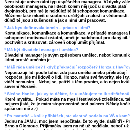
Neexistuje univerzální typ úspěšného managera. Vždycky zále
osobnosti managera, na lidech kolem něj (což u divadla platí
dvojnásob), pro mě je nejdůležitější schopnost komunikace.
Můžeme také mluvit o souboru určitých znalostí a vědomostí,
důležité jsou zkušenosti a jak s nimi umí pracovat.
* Jak bys definovala termín – práce s lidmi?
Komunikace, komunikace a komunikace, v případě managera i
schopnost motivovat ostatní, umět je nadchnout pro daný cíl.
pochválit a kritizovat, zároveň obojí umět přijímat.
* Má být divadelní manager i umělec?
Divadelní manager je svým způsobem umělec, neboť komunik
lidmi prostě uměním je.
* Máš ráda umělce? I když překračují rozpočet? Honza z Havířo
Neposuzuji lidi podle toho, zda jsou umělci anebo překračují
rozpočet, jde mi lidově o lidi. Honzo, mám své favority, ale i ty,
vidět nemusím... Neboj se, patříš k těm prvním, a to nejen kvůl
severní Moravě.
* Slečno Hanko, jak vy to děláte, že ukočírujete tolik střeštěnc
Které myslíte... Pokud máte na mysli festivalové ztřeštěnce, ta
nejsem jistá, že je mám stoprocentně pod palcem. Někdy kočír
spíše oni mě x;-)
* Po maturitě – kolik přihlášek jste vlastně podala na VŠ a kam?
Jednu na JAMU, moc jsem nepočítala, že to vyjde, další tři - P
Brno a Olomouc. Přijímačky jsem na ně už nedělala, neboť už