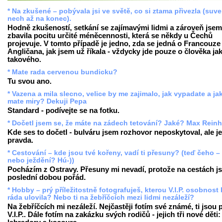
* Na zkušené – pobývala jsi ve světě, co si ztama přivezla (suv
nech až na konec).
Hodně zkušeností, setkání se zajímavými lidmi a zároveň jsem
zbavila pocitu určité méněcennosti, která se někdy u Čechů
projevuje. V tomto případě je jedno, zda se jedná o Francouze 
Angličana, jak jsem už říkala - vždycky jde pouze o člověka ja
takového.
* Mate rada cervenou bundicku?
Tu svou ano.
* Vazena a mila slecno, velice by me zajimalo, jak vypadate a ja
mate miry? Dekuji Pepa
Standard - podívejte se na fotku.
* Dočetl jsem se, že máte na zádech tetování? Jaké? Max Reinh
Kde ses to dočetl - bulváru jsem rozhovor neposkytoval, ale je
pravda.
* Cestování – kde jsou tvé kořeny, vadí ti přesuny? (teď čeho –
nebo ježdění? Hú-))
Pocházím z Ostravy. Přesuny mi nevadí, protože na cestách j
poslední dobou pořád.
* Hobby – prý příležitostně fotografuješ, kterou V.I.P. osobnost
ráda ulovila? Nebo ti na žebříčcích mezi lidmi nezáleží?
Na žebříčcích mi nezáleží. Nejčastěji fotím své známé, ti jsou
V.I.P.. Dále fotím na zakázku svých rodičů - jejich tři nové děti: