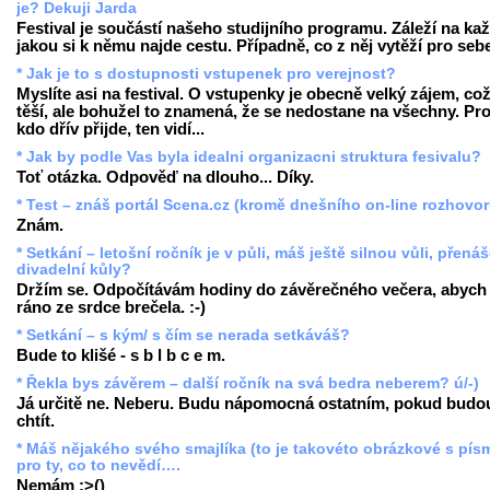
je? Dekuji Jarda
Festival je součástí našeho studijního programu. Záleží na ka
jakou si k němu najde cestu. Případně, co z něj vytěží pro seb
* Jak je to s dostupnosti vstupenek pro verejnost?
Myslíte asi na festival. O vstupenky je obecně velký zájem, co
těší, ale bohužel to znamená, že se nedostane na všechny. Pr
kdo dřív přijde, ten vidí...
* Jak by podle Vas byla idealni organizacni struktura fesivalu?
Toť otázka. Odpověď na dlouho... Díky.
* Test – znáš portál Scena.cz (kromě dnešního on-line rozhovo
Znám.
* Setkání – letošní ročník je v půli, máš ještě silnou vůli, přenáš
divadelní kůly?
Držím se. Odpočítávám hodiny do závěrečného večera, abych
ráno ze srdce brečela. :-)
* Setkání – s kým/ s čím se nerada setkáváš?
Bude to klišé - s b l b c e m.
* Řekla bys závěrem – další ročník na svá bedra neberem? ú/-)
Já určitě ne. Neberu. Budu nápomocná ostatním, pokud budo
chtít.
* Máš nějakého svého smajlíka (to je takovéto obrázkové s pís
pro ty, co to nevědí….
Nemám :>()