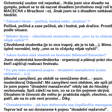
Ochotnický soubor mě nepotkal... Hrála jsem sice divadlo na
gymplu, pokud se to dá nazvat divadlem (vrcholnou mojí rolí b
MACECHA v Mrazíkovi :-o). Jinak jsem se s divadlem setkával
hledišti.
* Základní škola – pečlivá, hodná nebo „dračice“.?
Pečlivá, pečlivá a zase pečlivá, ale i hodná, pak dračice. Prost
podle situace.
* Střední škola – cílevědomá studentka nebo „ono se to vždyc
nějak vyřeší“?
Cílevědomá studentka (je to sice trapný, ale je to tak....). Mimo
úplně normální, tedy „ono se to vždycky nějak vyřeší“.
* Jakou funkci máš vlastně na festivalu Střetnutí/ Encouter?
Jsem studentská koordinátorka - organizuji a plánuji práci st
kteří zajišťují realizaci festivalu.
* Co pro tebe znamená pojem – divadelní manažerství (nebo
obžerství… ú-))
(dlouhé zamyšlení, po obědě se nemůžeme divit... - pozn.
moderátora) Odpověď: Mé zamyšlení není obědem, ale spíš jde
že jsem pojem "divadelní manažerství" nikdy tak do hloubky
nezkoumala. Spíš záleží na tom, co se za tím pojmem skrývá.
Obsahem té činnosti dle mého je: praktická náplň, všechno, c
patří, ale na to zde není prostor... Díky.
* Charakteristika – jak bys definovala top úspěšného managera
Teprve teď se asi dostaneme k pojmu "divadelní mažerství".