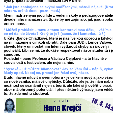
byla přijata na divadelní manažerství v Brně.
* Jak jste spokojena se svými nadřízenými, máte-li nějaké. (Kr
rektora, určitě dost - pozn. mod.)
Mými nadřízenými jsou lidé z vedení školy a pedagogové ateli
divadelního manažerství. Spíše by mě zajímalo, jak jsou spoko
oni se mnou.
* Můžeš prohlásit – tomu a tomu kantorovi moc děkuji, vážím si
co mi dal do života? Který to je? (samo, že i kantorka…ú /-)
Určitě Blance Chládkové, která je naší velkou oporou a kdykol
na ní můžeme s čímkoli obrátit. Dále paní JUDr. Lence Valové. 
člověk, který umí ostatním lidem vytknout chyby a zároveň i
pochválit. Líbí se mi, že dokáže respektovat názor studentů i j
samotné.
Poslední - panu Profesoru Václavu Cejpkovi - a to hlavně v
souvislosti s festivalem, ale nejen s ním.
* Vysoká – už můžete bilancovat? Jax se Vám líbí – náplň, vyba
školy apod. Neboj se, prostě jen řekni svůj názor.
Budu hlavně mluvit o svém oboru - je celkem nový a jako vše
co nově vzniká, má své chybičky. Důležité, ale je, že nám nabíz
možnost se seznámit nejen s teorií, ale také si ji ověřit v praxi
obor má ohromný potenciál. I přes některé výhrady jsem vděč
to, že zde mohu studovat.