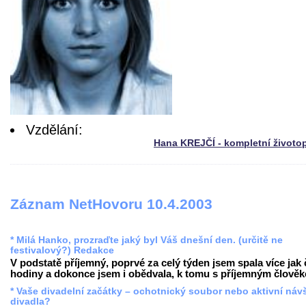
Vzdělání:
Hana KREJČÍ - kompletní životo
Záznam NetHovoru 10.4.2003
* Milá Hanko, prozraďte jaký byl Váš dnešní den. (určitě ne
festivalový?) Redakce
V podstatě příjemný, poprvé za celý týden jsem spala více jak 
hodiny a dokonce jsem i obědvala, k tomu s příjemným člověke
* Vaše divadelní začátky – ochotnický soubor nebo aktivní náv
divadla?