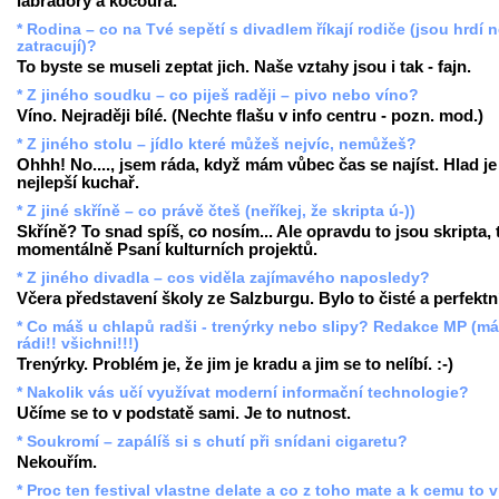
labradory a kocoura.
* Rodina – co na Tvé sepětí s divadlem říkají rodiče (jsou hrdí 
zatracují)?
To byste se museli zeptat jich. Naše vztahy jsou i tak - fajn.
* Z jiného soudku – co piješ raději – pivo nebo víno?
Víno. Nejraději bílé. (Nechte flašu v info centru - pozn. mod.)
* Z jiného stolu – jídlo které můžeš nejvíc, nemůžeš?
Ohhh! No...., jsem ráda, když mám vůbec čas se najíst. Hlad je
nejlepší kuchař.
* Z jiné skříně – co právě čteš (neříkej, že skripta ú-))
Skříně? To snad spíš, co nosím... Ale opravdu to jsou skripta,
momentálně Psaní kulturních projektů.
* Z jiného divadla – cos viděla zajímavého naposledy?
Včera představení školy ze Salzburgu. Bylo to čisté a perfektn
* Co máš u chlapů radši - trenýrky nebo slipy? Redakce MP (m
rádi!! všichni!!!)
Trenýrky. Problém je, že jim je kradu a jim se to nelíbí. :-)
* Nakolik vás učí využívat moderní informační technologie?
Učíme se to v podstatě sami. Je to nutnost.
* Soukromí – zapálíš si s chutí při snídani cigaretu?
Nekouřím.
* Proc ten festival vlastne delate a co z toho mate a k cemu to 