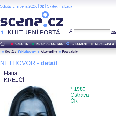
,
, |
|
32
Sobota
8. srpena
2026
Svátek má
Lada
Scéna.cz
NA
ČASOPIS
KDY, KDE, CO, KDO
SPECIÁLNÍ
SLUŽBY/INFO
Soutěže
Nethovory
Akce online
Fotogalerie
NETHOVOR
- detail
Hana
KREJČÍ
* 1980
Ostrava
ČR