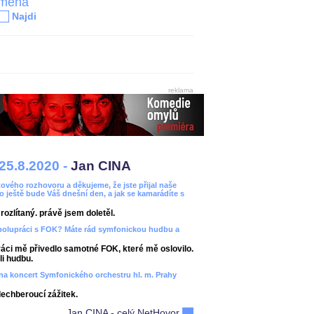
jména
Najdi
reklama
25.8.2020 -
Jan CINA
ového rozhovoru a děkujeme, že jste přijal naše
bo ještě bude Váš dnešní den, a jak se kamarádíte s
ozlítaný. právě jsem doletěl.
spolupráci s FOK? Máte rád symfonickou hudbu a
áci mě přivedlo samotné FOK, které mě oslovilo.
i hudbu.
ít na koncert Symfonického orchestru hl. m. Prahy
dechberoucí zážitek.
Jan CINA - celý NetHovor