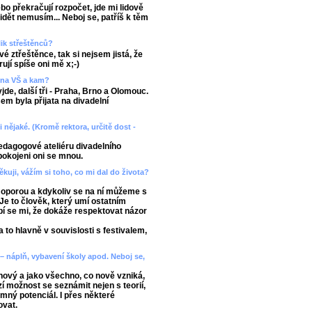
ebo překračují rozpočet, jde mi lidově
 vidět nemusím... Neboj se, patříš k těm
lik střeštěnců?
é ztřeštěnce, tak si nejsem jistá, že
jí spíše oni mě x;-)
a na VŠ a kam?
de, další tři - Praha, Brno a Olomouc.
em byla přijata na divadelní
 nějaké. (Kromě rektora, určitě dost -
edagogové ateliéru divadelního
pokojeni oni se mnou.
kuji, vážím si toho, co mi dal do života?
u oporou a kdykoliv se na ní můžeme s
 Je to člověk, který umí ostatním
íbí se mi, že dokáže respektovat názor
 to hlavně v souvislosti s festivalem,
 – náplň, vybavení školy apod. Neboj se,
nový a jako všechno, co nově vzniká,
zí možnost se seznámit nejen s teorií,
romný potenciál. I přes některé
ovat.