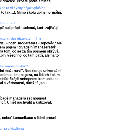
ak dračice. Prostě podle situace.
 se to vždycky nějak vyřeší“?
 to tak....). Mimo školu úplně normální,
/ Encouter?
ánuji práci studentů, kteří zajišťují
ství (nebo obžerství… ú-))
t... - pozn. moderátora) Odpověď: Mé
jsem pojem "divadelní manažerství"
 na tom, co se za tím pojmem skrývá.
lň, všechno, co tam patří, ale na to
ného managera/ku ?
ní mažerství". Neexistuje univerzální
sobnosti managera, na lidech kolem
 nejdůležitější schopnost komunikace.
í a vědomostí, důležité jsou
ípadě managera i schopnost
cíl. Umět pochválit a kritizovat,
 neboť komunikace s lidmi prostě
Honza z Havířova