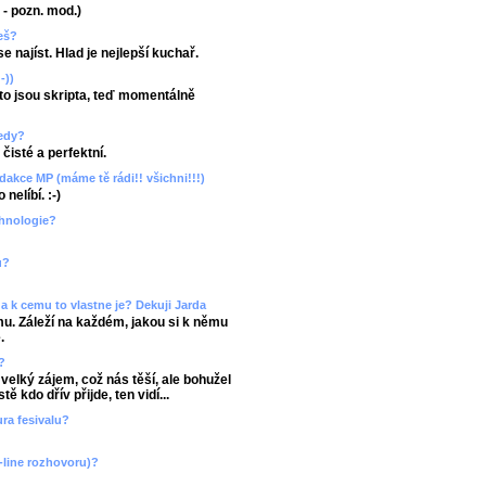
u - pozn. mod.)
žeš?
 najíst. Hlad je nejlepší kuchař.
-))
 to jsou skripta, teď momentálně
ledy?
čisté a perfektní.
dakce MP (máme tě rádi!! všichni!!!)
nelíbí. :-)
chnologie?
u?
e a k cemu to vlastne je? Dekuji Jarda
mu. Záleží na každém, jakou si k němu
.
?
 velký zájem, což nás těší, ale bohužel
 kdo dřív přijde, ten vidí...
ura fesivalu?
-line rozhovoru)?