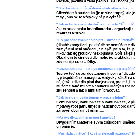
Pečlivá, pečlivá a zase pečlivá, ale i hodná, p
* Střední škola – cílevědomá studentka nebo „ono
Cílevědomá studentka (je to sice trapný, ale je
tedy „ono se to vždycky nějak vyřeší“.
* Jakou funkci máš vlastně na festivalu Střetnutí
Jsem studentská koordinátorka - organizuji a pl
realizaci festivalu.
* Co pro tebe znamená pojem – divadelní manažer
(dlouhé zamyšlení, po obědě se nemůžeme divi
zamyšlení není obědem, ale spíš jde o to, že 
nikdy tak do hloubky nezkoumala. Spíš záleží
Obsahem té činnosti dle mého je: praktická náp
zde není prostor... Díky.
* Charakteristika – jak bys definovala top úspěš
Teprve teď se asi dostaneme k pojmu "divadel
typ úspěšného managera. Vždycky záleží na o
něj (což u divadla platí dvojnásob), pro mě je
Můžeme také mluvit o souboru určitých znalost
zkušenosti a jak s nimi umí pracovat.
* Jak bys definovala termín – práce s lidmi?
Komunikace, komunikace a komunikace, v př
motivovat ostatní, umět je nadchnout pro daný 
zároveň obojí umět přijímat.
* Má být divadelní manager i umělec?
Divadelní manager je svým způsobem umělec,
uměním je.
* Máš ráda umělce? I když překračují rozpočet? 