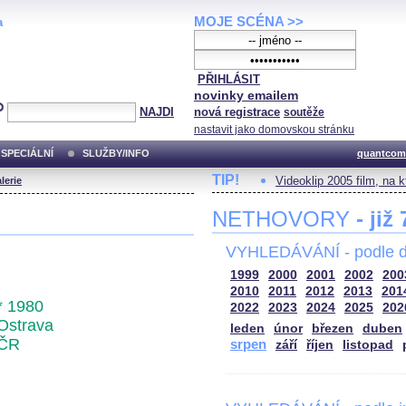
MOJE SCÉNA >>
a
PŘIHLÁSIT
novinky emailem
NAJDI
nová registrace
soutěže
nastavit jako domovskou stránku
SPECIÁLNÍ
SLUŽBY/INFO
quantcom
TIP!
Videoklip 2005 film, na 
lerie
NETHOVORY
- již
VYHLEDÁVÁNÍ - podle d
1999
2000
2001
2002
200
2010
2011
2012
2013
201
* 1980
2022
2023
2024
2025
202
Ostrava
leden
únor
březen
duben
ČR
srpen
září
říjen
listopad