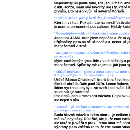
Neposuzuji lidi podle toho, zda jsou umělci an
o lidi. Honzo, mám své favority, ale i ty, které
prvním, a to nejen kvůli Té severní Moravě.
* Slečno Hanko, jak vy to děláte, že ukočírujete to
Které myslíte... Pokud máte na mysli festivalov
je mám stoprocentně pod palcem. Někdy kočíru
* Po maturitě – kolik přihlášek jste vlastně podal
Jednu na JAMU, moc jsem nepočítala, že to vyj
Přijímačky jsem na ně už nedělala, neboť už js
manažerství v Brně.
* Jak jste spokojena se svými nadřízenými, máte-li
pozn. mod.)
Mými nadřízenými jsou lidé z vedení školy a p
manažerství. Spíše by mě zajímalo, jak jsou s
* Můžeš prohlásit – tomu a tomu kantorovi moc dě
Který to je? (samo, že i kantorka…ú /-)
Určitě Blance Chládkové, která je naší velko
čímkoli obrátit. Dále paní JUDr. Lence Valové.
lidem vytknout chyby a zároveň i pochválit. L
studentů i je samotné.
Poslední - panu Profesoru Václavu Cejpkovi - a
ale nejen s ním.
* Vysoká – už můžete bilancovat? Jax se Vám líbí
prostě jen řekni svůj názor.
Budu hlavně mluvit o svém oboru - je celkem 
má své chybičky. Důležité, ale je, že nám nabí
ale také si ji ověřit v praxi. Tento obor má oh
výhrady jsem vděčná za to, že zde mohu stud