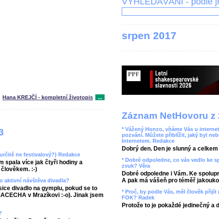
VYHLEDÁVÁNÍ - podle 
srpen 2017
Hana KREJČÍ - kompletní životopis
...
Záznam NetHovoru z 
* Vážený Honzo, vítáme Vás u internet
3
pozvání. Můžete přiblížit, jaký byl ne
Internetem. Redakce
Dobrý den. Den je slunný a celkem r
(určitě ne festivalový?) Redakce
* Dobré odpoledne, co vás vedlo ke 
 spala více jak čtyři hodiny a
zvuk? Věra
člověkem. :-)
Dobré odpoledne i Vám. Ke spolupr
A pak má vášeň pro téměř jakoukol
o aktivní návštěva divadla?
sice divadlo na gymplu, pokud se to
* Proč, by podle Vás, měl člověk přij
 MACECHA v Mrazíkovi :-o). Jinak jsem
FOK? Radek
Protože to je pokaždé jedinečný a 
?