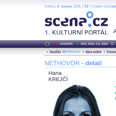
,
, |
|
32
Sobota
8. srpena
2026
Svátek má
Lad
Scéna.cz
ČASOPIS
KDY, KDE, CO, KDO
Soutěže
Nethovory
Akce online
Fotoga
NETHOVOR
- detail
Hana
KREJČÍ