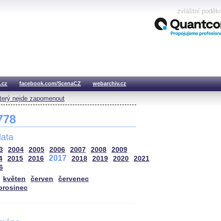
zvláštní poděk
.cz
facebook.com/ScenaCZ
webarchiv.cz
který nejde zapomenout
 778
ata
3
2004
2005
2006
2007
2008
2009
2017
4
2015
2016
2018
2019
2020
2021
6
květen
červen
červenec
prosinec