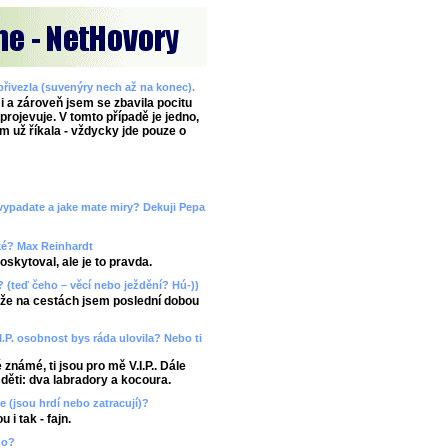
 přivezla (suvenýry nech až na konec).
i a zároveň jsem se zbavila pocitu
rojevuje. V tomto případě je jedno,
m už říkala - vždycky jde pouze o
k vypadate a jake mate miry? Dekuji Pepa
aké? Max Reinhardt
skytoval, ale je to pravda.
y? (teď čeho – věcí nebo ježdění? Hú-))
ože na cestách jsem poslední dobou
.I.P. osobnost bys ráda ulovila? Nebo ti
 známé, ti jsou pro mě V.I.P.. Dále
 děti: dva labradory a kocoura.
če (jsou hrdí nebo zatracují)?
 i tak - fajn.
no?