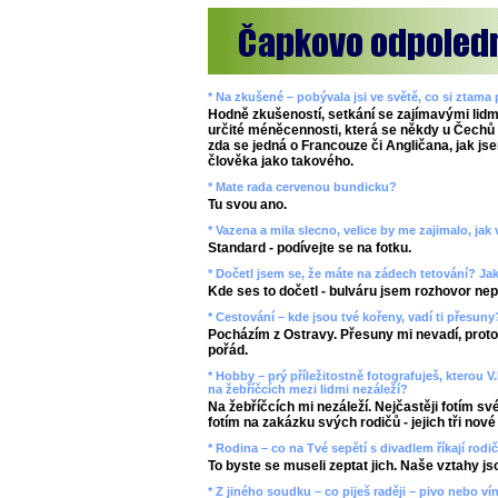
* Na zkušené – pobývala jsi ve světě, co si ztama
Hodně zkušeností, setkání se zajímavými lidm
určité méněcennosti, která se někdy u Čechů p
zda se jedná o Francouze či Angličana, jak jse
člověka jako takového.
* Mate rada cervenou bundicku?
Tu svou ano.
* Vazena a mila slecno, velice by me zajimalo, ja
Standard - podívejte se na fotku.
* Dočetl jsem se, že máte na zádech tetování? J
Kde ses to dočetl - bulváru jsem rozhovor nepo
* Cestování – kde jsou tvé kořeny, vadí ti přesun
Pocházím z Ostravy. Přesuny mi nevadí, prot
pořád.
* Hobby – prý příležitostně fotografuješ, kterou V
na žebříčcích mezi lidmi nezáleží?
Na žebříčcích mi nezáleží. Nejčastěji fotím své
fotím na zakázku svých rodičů - jejich tři nové
* Rodina – co na Tvé sepětí s divadlem říkají rodi
To byste se museli zeptat jich. Naše vztahy jsou
* Z jiného soudku – co piješ raději – pivo nebo ví