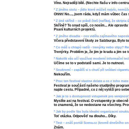
Víno. Nejraději bílé. (Nechte flašu v info centr
* Z jiného stolu – jídlo které můžeš nejvíc, nemů
Ohhh! No...., jsem ráda, když mám vůbec čas se
* Z jiné skříně – co právě čteš (neříkej, že skripta ú
Skříně? To snad spíš, co nosím... Ale opravdu
Psaní kulturních projektů.
* Z jiného divadla – cos viděla zajímavého napos
Včera představení školy ze Salzburgu. Bylo to 
* Co máš u chlapů radši - trenýrky nebo slipy? Re
Trenýrky. Problém je, že jim je kradu a jim se to 
* Nakolik vás učí využívat moderní informační te
Učíme se to v podstatě sami. Je to nutnost.
* Soukromí – zapálíš si s chutí při snídani cigaret
Nekouřím.
* Proc ten festival vlastne delate a co z toho mat
Festival je součástí našeho studijního progra
najde cestu. Případně, co z něj vytěží pro sebe
* Jak je to s dostupnosti vstupenek pro verejnost
Myslíte asi na festival. O vstupenky je obecně
to znamená, že se nedostane na všechny. Prostě
* Jak by podle Vas byla idealni organizacni strukt
Toť otázka. Odpověď na dlouho... Díky.
* Test – znáš portál Scena.cz (kromě dnešního on
Znám.