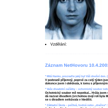
Vzdělání:
Záznam NetHovoru 10.4.200
* Milá Hanko, prozraďte jaký byl Váš dnešní den. 
V podstatě příjemný, poprvé za celý týden jsem
dokonce jsem i obědvala, k tomu s příjemným 
* Vaše divadelní začátky – ochotnický soubor neb
Ochotnický soubor mě nepotkal... Hrála jsem 
dá nazvat divadlem (vrcholnou mojí rolí byla
se s divadlem setkávala v hledišti.
* Základní škola – pečlivá, hodná nebo „dračice“.