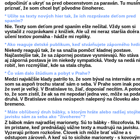
odpočinúť a ukryť sa pred obecenstvom za paraván. Tu musí
priznať, že som chcel byť pôvodne činoherec.
* Učíte sa texty nových hier tak, že ich rozprávate deťom pred
spaním?
Nie. Texty som deťom pred spaním ešte nečítal. Vždy som si
vystačil z rozprávkami z knižiek. Ale už mi neraz staršia dcéra 
učení textov pomáha - hádže mi repliky.
* Ako reaguje detské publikum, keď stvárňujete záporného hrd
Niekedy reagujú tak, že sa snažia pomôcť kladnej postave.
Najčastejšie tak, že sa zápornej postave vysmievajú. No stáva 
aj záporná postava je im niekedy sympatická. Vtedy sa nedá n
robiť, len rozmýšlať, kde sa stala chyba.
* Čo vám dalo štúdium a pobyt v Prahe?
Medzi najväčšie klady patrilo to, že som býval na internáte a 
som sa aspoň trochu starať sám o seba. V Prahe som inak pocí
že svet je veľký. V Bratislave to, žiaľ, doposiaľ necítim. A poto
to, že som zistil, že ak sa mi nepodarí jedna vec, môže sa poda
druhá. V Bratislave ostáva neúspech nalepený na človeku ako
bremeno.
* Máte obľúbený druh bábky, s ktorým hráte alebo radšej stojít
javisku sám za seba ako "živoherec"?
Z bábok mám najradšej marionety. Sú to bábky - filozofovia. N
im pristane, keď prednášajú vážne texty a mudrujú na javisku.
Vyzerajú pritom rozkošne. Človek ich môže brať vážne a s
odstupom zároveň. A keď sú to sicílske marionety - s kovový