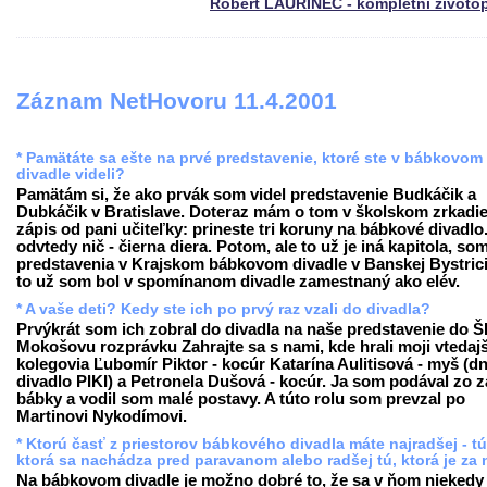
Róbert LAURINEC - kompletní životo
Záznam NetHovoru 11.4.2001
* Pamätáte sa ešte na prvé predstavenie, ktoré ste v bábkovom
divadle videli?
Pamätám si, že ako prvák som videl predstavenie Budkáčik a
Dubkáčik v Bratislave. Doteraz mám o tom v školskom zrkadie
zápis od pani učiteľky: prineste tri koruny na bábkové divadlo
odvtedy nič - čierna diera. Potom, ale to už je iná kapitola, som
predstavenia v Krajskom bábkovom divadle v Banskej Bystrici
to už som bol v spomínanom divadle zamestnaný ako elév.
* A vaše deti? Kedy ste ich po prvý raz vzali do divadla?
Prvýkrát som ich zobral do divadla na naše predstavenie do 
Mokošovu rozprávku Zahrajte sa s nami, kde hrali moji vtedajš
kolegovia Ľubomír Piktor - kocúr Katarína Aulitisová - myš (d
divadlo PIKI) a Petronela Dušová - kocúr. Ja som podával zo 
bábky a vodil som malé postavy. A túto rolu som prevzal po
Martinovi Nykodímovi.
* Ktorú časť z priestorov bábkového divadla máte najradšej - tú
ktorá sa nachádza pred paravanom alebo radšej tú, ktorá je za
Na bábkovom divadle je možno dobré to, že sa v ňom niekedy