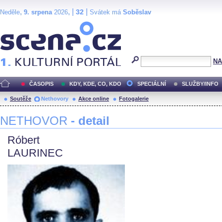
,
, |
|
32
Neděle
9. srpena
2026
Svátek má
Soběslav
Scéna.cz
NA
ČASOPIS
KDY, KDE, CO, KDO
SPECIÁLNÍ
SLUŽBY/INFO
Soutěže
Nethovory
Akce online
Fotogalerie
NETHOVOR
- detail
Róbert
LAURINEC