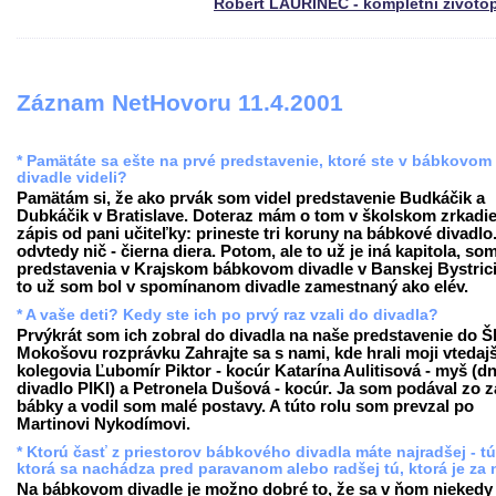
Róbert LAURINEC - kompletní životo
Záznam NetHovoru 11.4.2001
* Pamätáte sa ešte na prvé predstavenie, ktoré ste v bábkovom
divadle videli?
Pamätám si, že ako prvák som videl predstavenie Budkáčik a
Dubkáčik v Bratislave. Doteraz mám o tom v školskom zrkadie
zápis od pani učiteľky: prineste tri koruny na bábkové divadlo
odvtedy nič - čierna diera. Potom, ale to už je iná kapitola, som
predstavenia v Krajskom bábkovom divadle v Banskej Bystrici
to už som bol v spomínanom divadle zamestnaný ako elév.
* A vaše deti? Kedy ste ich po prvý raz vzali do divadla?
Prvýkrát som ich zobral do divadla na naše predstavenie do 
Mokošovu rozprávku Zahrajte sa s nami, kde hrali moji vtedajš
kolegovia Ľubomír Piktor - kocúr Katarína Aulitisová - myš (d
divadlo PIKI) a Petronela Dušová - kocúr. Ja som podával zo 
bábky a vodil som malé postavy. A túto rolu som prevzal po
Martinovi Nykodímovi.
* Ktorú časť z priestorov bábkového divadla máte najradšej - tú
ktorá sa nachádza pred paravanom alebo radšej tú, ktorá je za
Na bábkovom divadle je možno dobré to, že sa v ňom niekedy