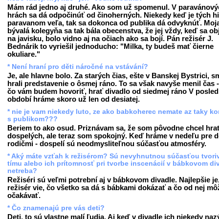
Mám rád jedno aj druhé. Ako som už spomenul. V paravánový
hrách sa dá odpočinúť od činoherných. Niekedy keď je tých hi
paravanom veľa, tak sa dokonca od publika dá odvyknúť. Moj
bývalá kolegyňa sa tak bála obecenstva, že jej vždy, keď sa obj
na javisku, bolo vidno aj na očiach ako sa bojí. Pán režisér J.
Bednárik to vyriešil jednoducho: "Milka, ty budeš mať čierne
okuliare."
* Není hraní pro děti náročné na vstávání?
Je, ale hlavne bolo. Za starých čias, ešte v Banskej Bystrici, s
hrali predstavenie o ôsmej ráno. To sa však navyše menil čas 
čo vám budem hovoriť, hrať divadlo od siedmej ráno V posl
období hráme skoro už len od desiatej.
* nie je vam niekedy luto, ze ako babkoherec nemate az taky ko
s publikom???
Beriem to ako osud. Priznávam sa, že som pôvodne chcel hra
dospelých, ale teraz som spokojný. Keď hráme v nedeľu pre de
rodičmi - dospelí sú neodmysliteľnou súčasťou atmosféry.
* Aký máte vzťah k režisérom? Sú nevyhnutnou súčasťou tvori
tímu alebo ich prítomnosť pri tvorbe inscenácií v bábkovom di
netreba?
Režiséri sú veľmi potrební aj v bábkovom divadle. Najlepšie je
režisér vie, čo všetko sa dá s bábkami dokázať a čo od nej mô
očakávať.
* Čo znamenajú pre vás deti?
Deti, to sú vlastne malí ľudia. Aj keď v divadle ich niekedy na