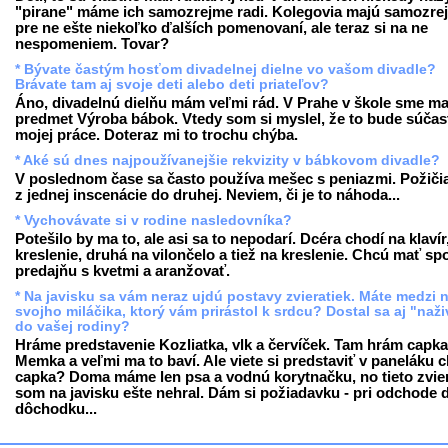
"pirane" máme ich samozrejme radi. Kolegovia majú samozre
pre ne ešte niekoľko ďalších pomenovaní, ale teraz si na ne
nespomeniem. Tovar?
* Bývate častým hosťom divadelnej dielne vo vašom divadle?
Brávate tam aj svoje deti alebo deti priateľov?
Áno, divadelnú dielňu mám veľmi rád. V Prahe v škole sme ma
predmet Výroba bábok. Vtedy som si myslel, že to bude súčas
mojej práce. Doteraz mi to trochu chýba.
* Aké sú dnes najpoužívanejšie rekvizity v bábkovom divadle?
V poslednom čase sa často používa mešec s peniazmi. Požiči
z jednej inscenácie do druhej. Neviem, či je to náhoda...
* Vychovávate si v rodine nasledovníka?
Potešilo by ma to, ale asi sa to nepodarí. Dcéra chodí na klavír
kreslenie, druhá na vilončelo a tiež na kreslenie. Chcú mať sp
predajňu s kvetmi a aranžovať.
* Na javisku sa vám neraz ujdú postavy zvieratiek. Máte medzi 
svojho miláčika, ktorý vám prirástol k srdcu? Dostal sa aj "naž
do vašej rodiny?
Hráme predstavenie Kozliatka, vlk a červíček. Tam hrám capka
Memka a veľmi ma to baví. Ale viete si predstaviť v paneláku 
capka? Doma máme len psa a vodnú korytnačku, no tieto zvie
som na javisku ešte nehral. Dám si požiadavku - pri odchode 
dôchodku...