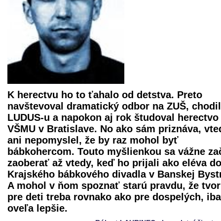
K herectvu ho to ťahalo od detstva. Preto
navštevoval dramatický odbor na ZUŠ, chodil
LUDUS-u a napokon aj rok študoval herectvo
VŠMU v Bratislave. No ako sám priznáva, vte
ani nepomyslel, že by raz mohol byť
bábkohercom. Touto myšlienkou sa vážne za
zaoberať až vtedy, keď ho prijali ako eléva d
Krajského bábkového divadla
v Banskej Bystr
A mohol v ňom spoznať starú pravdu, že tvor
pre deti treba rovnako ako pre dospelých, ib
oveľa lepšie.