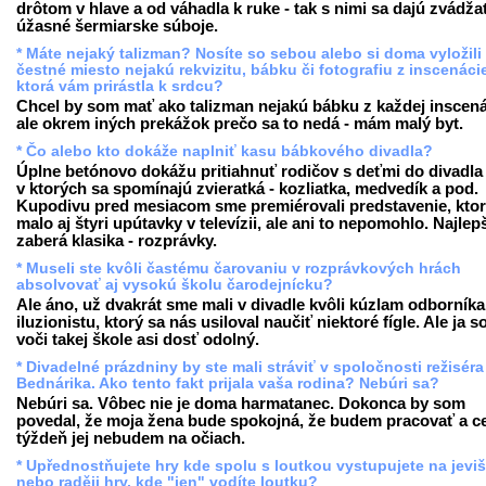
drôtom v hlave a od váhadla k ruke - tak s nimi sa dajú zvádža
úžasné šermiarske súboje.
* Máte nejaký talizman? Nosíte so sebou alebo si doma vyložili
čestné miesto nejakú rekvizitu, bábku či fotografiu z inscenáci
ktorá vám prirástla k srdcu?
Chcel by som mať ako talizman nejakú bábku z každej inscená
ale okrem iných prekážok prečo sa to nedá - mám malý byt.
* Čo alebo kto dokáže naplniť kasu bábkového divadla?
Úplne betónovo dokážu pritiahnuť rodičov s deťmi do divadla t
v ktorých sa spomínajú zvieratká - kozliatka, medvedík a pod.
Kupodivu pred mesiacom sme premiérovali predstavenie, kto
malo aj štyri upútavky v televízii, ale ani to nepomohlo. Najlep
zaberá klasika - rozprávky.
* Museli ste kvôli častému čarovaniu v rozprávkových hrách
absolvovať aj vysokú školu čarodejnícku?
Ale áno, už dvakrát sme mali v divadle kvôli kúzlam odborníka
iluzionistu, ktorý sa nás usiloval naučiť niektoré fígle. Ale ja 
voči takej škole asi dosť odolný.
* Divadelné prázdniny by ste mali stráviť v spoločnosti režiséra
Bednárika. Ako tento fakt prijala vaša rodina? Nebúri sa?
Nebúri sa. Vôbec nie je doma harmatanec. Dokonca by som
povedal, že moja žena bude spokojná, že budem pracovať a c
týždeň jej nebudem na očiach.
* Upřednostňujete hry kde spolu s loutkou vystupujete na jevišt
nebo raději hry, kde "jen" vodíte loutku?