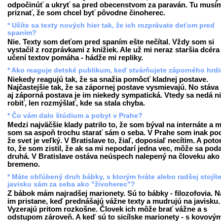
odpočinúť a ukryť sa pred obecenstvom za paraván. Tu musí
priznať, že som chcel byť pôvodne činoherec.
* Učíte sa texty nových hier tak, že ich rozprávate deťom pred
spaním?
Nie. Texty som deťom pred spaním ešte nečítal. Vždy som si
vystačil z rozprávkami z knižiek. Ale už mi neraz staršia dcéra 
učení textov pomáha - hádže mi repliky.
* Ako reaguje detské publikum, keď stvárňujete záporného hrd
Niekedy reagujú tak, že sa snažia pomôcť kladnej postave.
Najčastejšie tak, že sa zápornej postave vysmievajú. No stáva 
aj záporná postava je im niekedy sympatická. Vtedy sa nedá n
robiť, len rozmýšlať, kde sa stala chyba.
* Čo vám dalo štúdium a pobyt v Prahe?
Medzi najväčšie klady patrilo to, že som býval na internáte a 
som sa aspoň trochu starať sám o seba. V Prahe som inak pocí
že svet je veľký. V Bratislave to, žiaľ, doposiaľ necítim. A poto
to, že som zistil, že ak sa mi nepodarí jedna vec, môže sa poda
druhá. V Bratislave ostáva neúspech nalepený na človeku ako
bremeno.
* Máte obľúbený druh bábky, s ktorým hráte alebo radšej stojít
javisku sám za seba ako "živoherec"?
Z bábok mám najradšej marionety. Sú to bábky - filozofovia. N
im pristane, keď prednášajú vážne texty a mudrujú na javisku.
Vyzerajú pritom rozkošne. Človek ich môže brať vážne a s
odstupom zároveň. A keď sú to sicílske marionety - s kovový