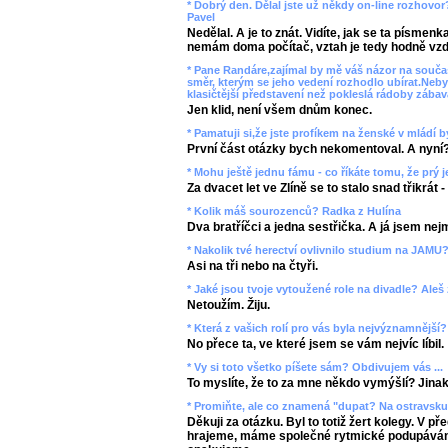
* Dobrý den. Dělal jste už někdy on-line rozhovor
Pavel
Nedělal. A je to znát. Vidíte, jak se ta písmen
nemám doma počítač, vztah je tedy hodně vzd
* Pane Randáre,zajímal by mě váš názor na souč
směr, kterým se jeho vedení rozhodlo ubírat.Neby
klasičtější představení než pokleslá rádoby zába
Jen klid, není všem dnům konec.
* Pamatuji si,že jste profíkem na ženské v mládí by
První část otázky bych nekomentoval. A nyní
* Mohu ještě jednu fámu - co říkáte tomu, že prý j
Za dvacet let ve Zlíně se to stalo snad třikrát
* Kolik máš sourozenců? Radka z Hulína
Dva bratříčci a jedna sestřička. A já jsem nej
* Nakolik tvé herectví ovlivnilo studium na JAMU?
Asi na tři nebo na čtyři.
* Jaké jsou tvoje vytoužené role na divadle? Aleš
Netoužím. Žiju.
* Která z vašich rolí pro vás byla nejvýznamnější
No přece ta, ve které jsem se vám nejvíc líbil.
* Vy si toto všetko píšete sám? Obdivujem vás ...
To myslíte, že to za mne někdo vymýšlí? Jinak 
* Promiňte, ale co znamená "dupat? Na ostravsku 
Děkuji za otázku. Byl to totiž žert kolegy. V př
hrajeme, máme společné rytmické podupávání