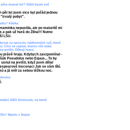
přes dvacet let? Vrátil byste své
 pět let jsem sice byl pořád jednou
 "trvalý pobyt".
vadlu? Klárka
aminka nepustila, ale po maturitě mi
 a pak už hurá do Zlína!!! Nutno
ší LŠU.
ovat za spoustu nádherných rolí, které
). Chci se zeptat, kterou roli máte
na jevišti. Děkuji Ivana
ou právě hraju. Kdybych zavzpomínal -
 Lišák Pseudolus nebo Equus... To by
snul na jevišti, když jsem dělal
spearově inscenaci Jak se vám líbí.
ků a já měl za sebou těžkou noc.
okovice
ý.
etkání 2003 Stretnutie, na které
lín? Martin z Dejvic