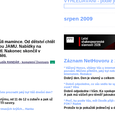
VYHLEDÁVÁNÍ - podle 
srpen 2009
i mamince. Od dětství chtěl
kou JAMU. Nabídky na
l. Nakonec skončil v
ěti.
Záznam NetHovoru z 
uděk RANDÁR - kompletní životopis
...
* Vážený Honzo, vítáme Vás u internet
pozvání. Můžete přiblížit, jaký byl ne
Internetem. Redakce
Dobrý den. Den je slunný a celkem r
* Dobré odpoledne, co vás vedlo ke 
zvuk? Věra
Dobré odpoledne i Vám. Ke spolupr
ete prozradit jaký byl Váš dnešní den?
A pak má vášeň pro téměř jakoukol
týmu, od 11 do 12 u zubaře a pak už
* Proč, by podle Vás, měl člověk přij
Tři sestry.
FOK? Radek
Protože to je pokaždé jedinečný a 
v tmavých brýlích... Hanka