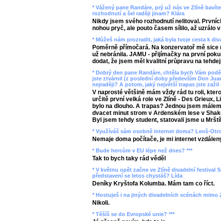
* Vážený pane Randáre, prý už nás ve Zlíně bavíte 
rozhodnutí a šel raději jinam? Klára
Nikdy jsem svého rozhodnutí nelitoval. Prvních
nohou pryč, ale pouto časem sílilo, až uzrálo v
* Můžeš nám prozradit, jaká byla tvoje cesta k di
Poměrně přímočará. Na konzervatoř mě sice m
už nebránila. JAMU - přijímačky na první pokus
dodat, že jsem měl kvalitní průpravu na tehdej
* Dobrý den pane Randáre, chtěla bych Vám poděk
jste ztvárnil (z poslední doby především Don Juan
nejraději? A potom, jaký největší trapas jste zažil 
V naprosté většině mám vždy rád tu roli, kter
určitě první velká role ve Zlíně - Des Grieux,
bylo na dlouho. A trapas? Jednou jsem málem u
dvacet minut strom v Ardenském lese v Shake
Byl jsem tehdy student, statovali jsme u Mrští
* Využíváš sám osobně internet doma? Leoš-Otr
Nemaje doma počítače, je mi internet vzdálen
* Bude hercům v EU lépe než dnes? ***
Tak to bych taky rád věděl
* V květnu opět začne ve Zlíně divadelní festival S
představení se letos chystáš? Lída
Deníky Kryštofa Kolumba. Mám tam co říct.
* Hostuješ i na jiných divadelních scénách mimo Z
Nikoli.
* Těšíš se do Evropské unie? ***