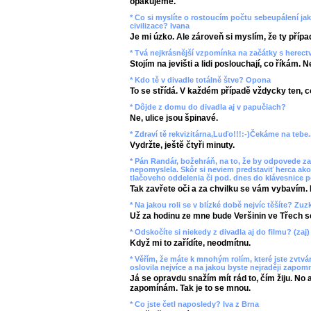
opakujeme.
* Co si myslíte o rostoucím počtu sebeupálení ja
civilizace? Ivana
Je mi úzko. Ale zároveň si myslím, že ty přípa
* Tvá nejkrásnější vzpomínka na začátky s herec
Stojím na jevišti a lidi poslouchají, co říkám. 
* Kdo tě v divadle totálně štve? Opona
To se střídá. V každém případě vždycky ten, co
* Dôjde z domu do divadla aj v papučiach?
Ne, ulice jsou špinavé.
* Zdraví tě rekvizitárna,Luďo!!!:-)Čekáme na tebe..
Vydržte, ještě čtyři minuty.
* Pán Randár, božehráň, na to, že by odpovede za
nepomyslela. Skôr si neviem predstaviť herca ako
tlačoveho oddelenia či pod. dnes do klávesnice p
Tak zavřete oči a za chvilku se vám vybavím. 
* Na jakou roli se v blízké době nejvíc těšíte? Z
Už za hodinu ze mne bude Veršinin ve Třech s
* Odskočíte si niekedy z divadla aj do filmu? (zaj)
Když mi to zařídíte, neodmítnu.
* Věřím, že máte k mnohým rolím, které jste zvtvárn
oslovila nejvíce a na jakou byste nejraději zapom
Já se opravdu snažím mít rád to, čím žiju. No 
zapomínám. Tak je to se mnou.
* Co jste četl naposledy? Iva z Brna