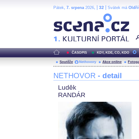
,
, |
|
32
Pátek
7. srpena
2026
Svátek má
Oldři
Scéna.cz
ČASOPIS
KDY, KDE, CO, KDO
Soutěže
Nethovory
Akce online
Fotoga
NETHOVOR
- detail
Luděk
RANDÁR