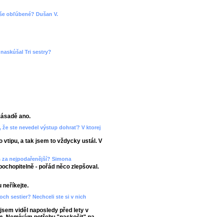
 vaše obľúbené? Dušan V.
naskúšal Tri sestry?
zásadě ano.
 že ste nevedel výstup dohrať? V ktorej
 vtipu, a tak jsem to vždycky ustál. V
š za nejpodařenější? Simona
pochopitelně - pořád něco zlepšoval.
 neříkejte.
roch sestier? Nechceli ste si v nich
jsem viděl naposledy před lety v
ám. Nemívám potřebu "naskočit" na