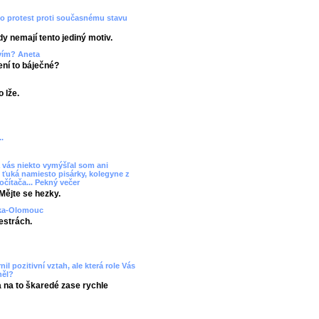
ko protest proti současnému stavu
dy nemají tento jediný motiv.
tvím? Aneta
Není to báječné?
 lže.
.
 vás niekto vymýšľal som ani
 ťuká namiesto pisárky, kolegyne z
očítača... Pekný večer
Mějte se hezky.
uzka-Olomouc
estrách.
il pozitivní vztah, ale která role Vás
něl?
a na to škaredé zase rychle