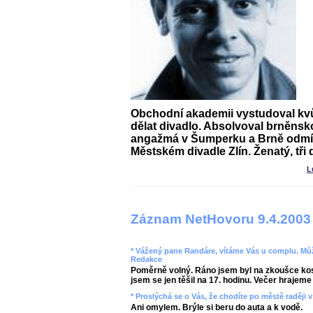
Obchodní akademii vystudoval kvůl
dělat divadlo. Absolvoval brněns
angažmá v Šumperku a Brně odmít
Městském divadle Zlín. Ženatý, tři d
L
Záznam NetHovoru 9.4.2003
* Vážený pane Randáre, vítáme Vás u complu. Můž
Redakce
Poměrně volný. Ráno jsem byl na zkoušce kos
jsem se jen těšil na 17. hodinu. Večer hrajeme 
* Proslýchá se o Vás, že chodíte po městě raději 
Ani omylem. Brýle si beru do auta a k vodě.