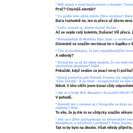
* Máš obavy o svoji budoucnost u divadla? Toma
Proč? Chystáš atentát?
* Co podle tebe ubírá městu Zlínu na kráse? Baťa
Baťa rozhodně ne, ten tu přece už dávno není.
* Luďo, urychli to, jdeme dupat! Dušan
Až se sejde celý kolektiv, Dušane! Víš přece, ž
* Pronásleduje tě Moliérův Don Juan i v soukromí
Důsledně se snažím nechávat ho v šuplíku v š
* Čím si vysvětlujete, že jste nejoblíbenějším her
A odkedy?
* Dostal ste sa už do takej situácie, že ste mali
obchodnej akadémie? Klára
Pokaždé, když sedám za psací stroj či počítač
* Dobrý podvečer pán Randár, Ferymu ste odpísali
"přes ženský". A čo teraz - nevypomstilo sa vám t
Nikoli. V této sféře jsem konal vždy odpovědn
* Jak se ti hraje W.A. Mozarta v Kouzelné flétně? P
V pohodě.
* Hovorili ste o úsmeve aj z fotografie sa dnes na
niekedy? Hela
To víte, že jo.Ale to se vždycky snažím někam
* Ako sa v Zlíne spolupracuje so slovenskými tv
Horváthom a režisérom Lavríkom)? Peter, Zvolen
Tak to by bylo na dlouho. Však někdy přijeďte