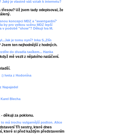
? Jaký je vlastně váš vztah k internetu?
ka třesou? Už jsem tady odepisoval, že
álený.
asnou koncepci MDZ a "avantgardní"
la by pro velkou scénu MDZ lepší
va v podobě "show"? Děkuji Iva M.
l...Jak je tomu nyní? Inka S.,Zlín
? Jsem ten nejhodnější z hodných.
ezdíte do divadla taxíkem... Hanka
 - když mě vezli z nějakého natáčení.
mladší.
 :) Iveta z Hodonína
 z Napajedel
? Karel Blecha
- děkuji za poklonu.
to má trochu vulgarnější podton. Alice
edstavení Tři sestry, které dnes
, které si před každým představením