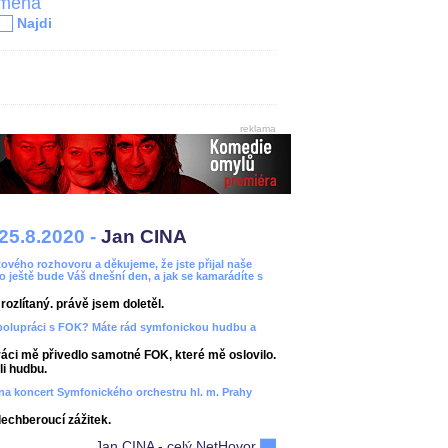
jména
Najdi
reklama
25.8.2020 -
Jan CINA
ového rozhovoru a děkujeme, že jste přijal naše
bo ještě bude Váš dnešní den, a jak se kamarádíte s
ozlítaný. právě jsem doletěl.
spolupráci s FOK? Máte rád symfonickou hudbu a
áci mě přivedlo samotné FOK, které mě oslovilo.
i hudbu.
ít na koncert Symfonického orchestru hl. m. Prahy
dechberoucí zážitek.
Jan CINA - celý NetHovor