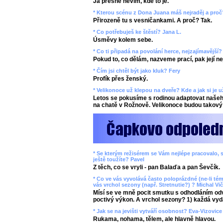
Já přesně nevím, kde to je.
* Kterou scénu z Dona Juana máš nejraděj a proč
Přirozeně tu s vesničankami. A proč? Tak.
* Co potřebuješ ke štěstí? Jana L.
Úsměvy kolem sebe.
* Co ti připadá na povolání herce, nejzajímavější
Pokud to, co dělám, nazveme prací, pak její n
* Čím jsi chtěl být jako kluk? Fery
Profík přes ženský.
* Velikonoce už klepou na dveře? Kde a jak si je 
Letos se pokusíme s rodinou adaptovat našeho
na chatě v Rožnově. Velikonoce budou takový 
* Se kterým režisérem se Vám nejlépe pracovalo, s
ještě toužíte? Pavel
Z těch, co se vryli - pan Balaďa a pan Ševčík.
* Co ve vás vyvolává často poloprázdné (ne-li tém
vás vrchol sezony (např. Stretnutie?) ? Michal Vič
Mísí se ve mně pocit smutku s odhodláním odv
poctivý výkon. A vrchol sezony? 1) každá vyd
* Jak se na jevišti vytváří osobnost? Eva-Vizovice
Rukama, nohama, tělem, ale hlavně hlavou.