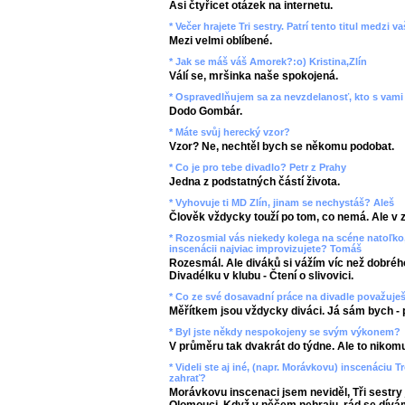
Asi čtyřicet otázek na internetu.
* Večer hrajete Tri sestry. Patrí tento titul medzi
Mezi velmi oblíbené.
* Jak se máš váš Amorek?:o) Kristina,Zlín
Válí se, mršinka naše spokojená.
* Ospravedlňujem sa za nevzdelanosť, kto s vami 
Dodo Gombár.
* Máte svůj herecký vzor?
Vzor? Ne, nechtěl bych se někomu podobat.
* Co je pro tebe divadlo? Petr z Prahy
Jedna z podstatných částí života.
* Vyhovuje ti MD Zlín, jinam se nechystáš? Aleš
Člověk vždycky touží po tom, co nemá. Ale v 
* Rozosmial vás niekedy kolega na scéne natoľko,
inscenácii najviac improvizujete? Tomáš
Rozesmál. Ale diváků si vážím víc než dobrého
Divadélku v klubu - Čtení o slivovici.
* Co ze své dosavadní práce na divadle považuje
Měřítkem jsou vždycky diváci. Já sám bych - 
* Byl jste někdy nespokojeny se svým výkonem?
V průměru tak dvakrát do týdne. Ale to nikomu
* Videli ste aj iné, (napr. Morávkovu) inscenáciu T
zahrať?
Morávkovu inscenaci jsem neviděl, Tři sestry 
Olomouci. Když v něčem nehraju, rád se dív