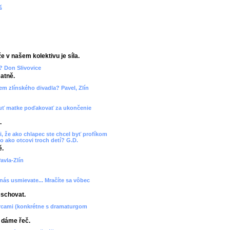
š
e v našem kolektivu je síla.
? Don Slivovice
atně.
cem zlínského divadla? Pavel, Zlín
 chuť matke poďakovať za ukončenie
.
, že ako chlapec ste chcel byť profíkom
o ako otcovi troch detí? G.D.
ě.
avla-Zlín
 nás usmievate... Mračíte sa vôbec
 schovat.
orcami (konkrétne s dramaturgom
, dáme řeč.