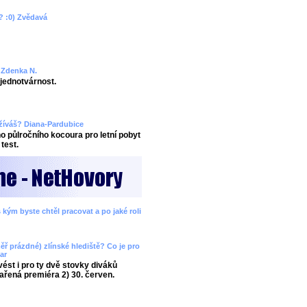
? :0) Zvědavá
? Zdenka N.
ejednotvárnost.
užíváš? Diana-Pardubice
 půlročního kocoura pro letní pobyt
test.
 kým byste chtěl pracovat a po jaké roli
ěř prázdné) zlínské hlediště? Co je pro
ar
ést i pro ty dvě stovky diváků
ařená premiéra 2) 30. červen.