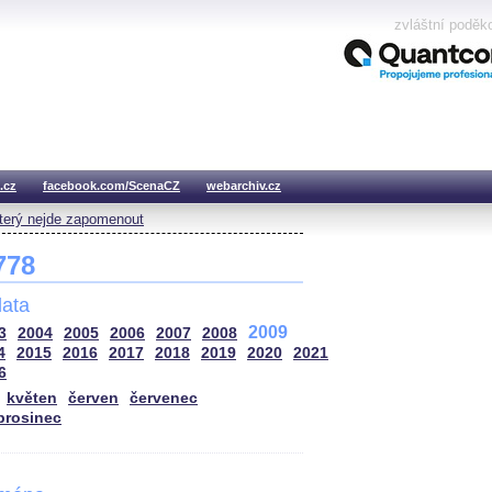
zvláštní poděk
.cz
facebook.com/ScenaCZ
webarchiv.cz
který nejde zapomenout
 778
ata
2009
3
2004
2005
2006
2007
2008
4
2015
2016
2017
2018
2019
2020
2021
6
květen
červen
červenec
prosinec