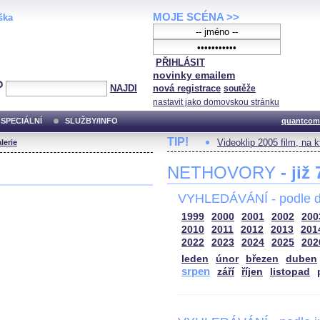
MOJE SCÉNA >>
ška
PŘIHLÁSIT
novinky emailem
NAJDI
nová registrace
soutěže
nastavit jako domovskou stránku
SPECIÁLNÍ
SLUŽBY/INFO
quantcom
TIP!
Videoklip 2005 film, na 
lerie
NETHOVORY
- již
VYHLEDÁVÁNÍ - podle d
1999
2000
2001
2002
200
2010
2011
2012
2013
201
2022
2023
2024
2025
202
leden
únor
březen
duben
srpen
září
říjen
listopad