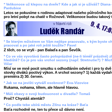
* Velikonoce už klepou na dveře? Kde a jak si je užíváš? Diana-
Pardubice
Letos se pokusíme s rodinou adaptovat našeho půlročního k
pro letní pobyt na chatě v Rožnově. Velikonoce budou takový t
* Se kterým režisérem se Vám nejlépe pracovalo, s kým byste ch
pracovat a po jaké roli ještě toužíte? Pavel
Z těch, co se vryli - pan Balaďa a pan Ševčík.
* Co ve vás vyvolává často poloprázdné (ne-li téměř prázdné) z
hlediště? Co je pro vás vrchol sezony (např. Stretnutie?) ? Mic
Vičar
Mísí se ve mně pocit smutku s odhodláním odvést i pro ty dvě
stovky diváků poctivý výkon. A vrchol sezony? 1) každá vyda
premiéra 2) 30. červen.
* Jak se na jevišti vytváří osobnost? Eva-Vizovice
Rukama, nohama, tělem, ale hlavně hlavou.
* Máš obavy o svoji budoucnost u divadla? Tomaš
Proč? Chystáš atentát?
* Co podle tebe ubírá městu Zlínu na kráse? Baťa
Baťa rozhodně ne, ten tu přece už dávno není.