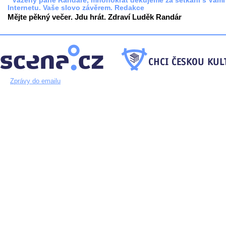
* Vážený pane Randáre, mnohokrát děkujeme za setkání s Vámi
Internetu. Vaše slovo závěrem. Redakce
Mějte pěkný večer. Jdu hrát. Zdraví Luděk Randár
Zprávy do emailu