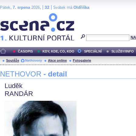
,
, |
|
32
Pátek
7. srpena
2026
Svátek má
Oldřiška
Scéna.cz
NA
ČASOPIS
KDY, KDE, CO, KDO
SPECIÁLNÍ
SLUŽBY/INFO
Soutěže
Nethovory
Akce online
Fotogalerie
NETHOVOR
- detail
Luděk
RANDÁR