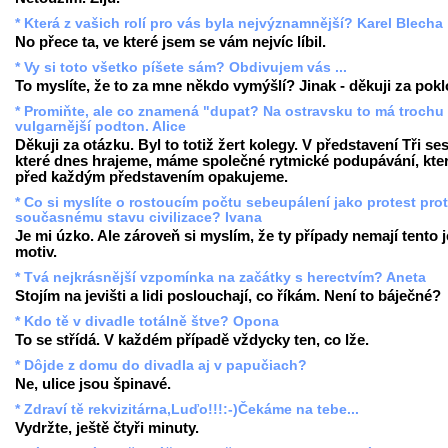
* Která z vašich rolí pro vás byla nejvýznamnější? Karel Blecha
No přece ta, ve které jsem se vám nejvíc líbil.
* Vy si toto všetko píšete sám? Obdivujem vás ...
To myslíte, že to za mne někdo vymýšlí? Jinak - děkuji za pok
* Promiňte, ale co znamená "dupat? Na ostravsku to má trochu
vulgarnější podton. Alice
Děkuji za otázku. Byl to totiž žert kolegy. V představení Tři ses
které dnes hrajeme, máme společné rytmické podupávání, kter
před každým představením opakujeme.
* Co si myslíte o rostoucím počtu sebeupálení jako protest prot
současnému stavu civilizace? Ivana
Je mi úzko. Ale zároveň si myslím, že ty případy nemají tento 
motiv.
* Tvá nejkrásnější vzpomínka na začátky s herectvím? Aneta
Stojím na jevišti a lidi poslouchají, co říkám. Není to báječné?
* Kdo tě v divadle totálně štve? Opona
To se střídá. V každém případě vždycky ten, co lže.
* Dôjde z domu do divadla aj v papučiach?
Ne, ulice jsou špinavé.
* Zdraví tě rekvizitárna,Luďo!!!:-)Čekáme na tebe...
Vydržte, ještě čtyři minuty.