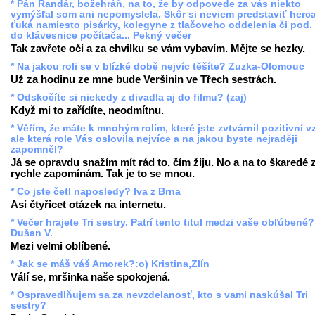
* Pán Randár, božehráň, na to, že by odpovede za vás niekto
vymýšľal som ani nepomyslela. Skôr si neviem predstaviť herc
ťuká namiesto pisárky, kolegyne z tlačoveho oddelenia či pod.
do klávesnice počítača... Pekný večer
Tak zavřete oči a za chvilku se vám vybavím. Mějte se hezky.
* Na jakou roli se v blízké době nejvíc těšíte? Zuzka-Olomouc
Už za hodinu ze mne bude Veršinin ve Třech sestrách.
* Odskočíte si niekedy z divadla aj do filmu? (zaj)
Když mi to zařídíte, neodmítnu.
* Věřím, že máte k mnohým rolím, které jste zvtvárnil pozitivní v
ale která role Vás oslovila nejvíce a na jakou byste nejraději
zapomněl?
Já se opravdu snažím mít rád to, čím žiju. No a na to škaredé 
rychle zapomínám. Tak je to se mnou.
* Co jste četl naposledy? Iva z Brna
Asi čtyřicet otázek na internetu.
* Večer hrajete Tri sestry. Patrí tento titul medzi vaše obľúbené?
Dušan V.
Mezi velmi oblíbené.
* Jak se máš váš Amorek?:o) Kristina,Zlín
Válí se, mršinka naše spokojená.
* Ospravedlňujem sa za nevzdelanosť, kto s vami naskúšal Tri
sestry?