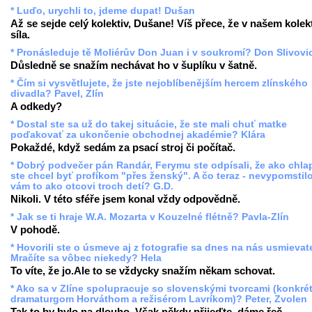
* Luďo, urychli to, jdeme dupat! Dušan
Až se sejde celý kolektiv, Dušane! Víš přece, že v našem kolekt
síla.
* Pronásleduje tě Moliérův Don Juan i v soukromí? Don Slivovi
Důsledně se snažím nechávat ho v šuplíku v šatně.
* Čím si vysvětlujete, že jste nejoblíbenějším hercem zlínského
divadla? Pavel, Zlín
A odkedy?
* Dostal ste sa už do takej situácie, že ste mali chuť matke
poďakovať za ukončenie obchodnej akadémie? Klára
Pokaždé, když sedám za psací stroj či počítač.
* Dobrý podvečer pán Randár, Ferymu ste odpísali, že ako chla
ste chcel byť profíkom "přes ženský". A čo teraz - nevypomstil
vám to ako otcovi troch detí? G.D.
Nikoli. V této sféře jsem konal vždy odpovědně.
* Jak se ti hraje W.A. Mozarta v Kouzelné flétně? Pavla-Zlín
V pohodě.
* Hovorili ste o úsmeve aj z fotografie sa dnes na nás usmievate
Mračíte sa vôbec niekedy? Hela
To víte, že jo.Ale to se vždycky snažím někam schovat.
* Ako sa v Zlíne spolupracuje so slovenskými tvorcami (konkré
dramaturgom Horváthom a režisérom Lavríkom)? Peter, Zvolen
Tak to by bylo na dlouho. Však někdy přijeďte, dáme řeč.