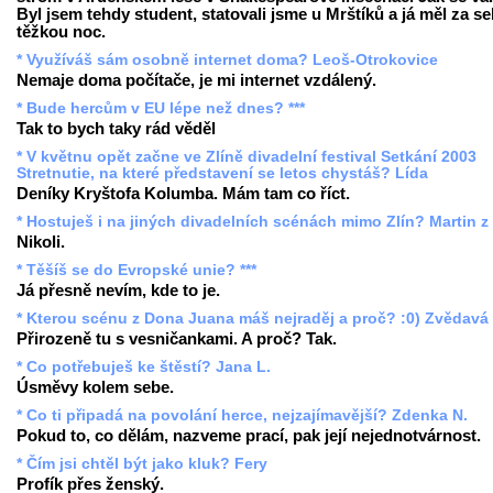
Byl jsem tehdy student, statovali jsme u Mrštíků a já měl za s
těžkou noc.
* Využíváš sám osobně internet doma? Leoš-Otrokovice
Nemaje doma počítače, je mi internet vzdálený.
* Bude hercům v EU lépe než dnes? ***
Tak to bych taky rád věděl
* V květnu opět začne ve Zlíně divadelní festival Setkání 2003
Stretnutie, na které představení se letos chystáš? Lída
Deníky Kryštofa Kolumba. Mám tam co říct.
* Hostuješ i na jiných divadelních scénách mimo Zlín? Martin z
Nikoli.
* Těšíš se do Evropské unie? ***
Já přesně nevím, kde to je.
* Kterou scénu z Dona Juana máš nejraděj a proč? :0) Zvědavá
Přirozeně tu s vesničankami. A proč? Tak.
* Co potřebuješ ke štěstí? Jana L.
Úsměvy kolem sebe.
* Co ti připadá na povolání herce, nejzajímavější? Zdenka N.
Pokud to, co dělám, nazveme prací, pak její nejednotvárnost.
* Čím jsi chtěl být jako kluk? Fery
Profík přes ženský.