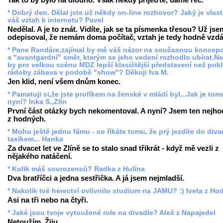
* Dobrý den. Dělal jste už někdy on-line rozhovor? Jaký je vlas
váš vztah k internetu? Pavel
Nedělal. A je to znát. Vidíte, jak se ta písmenka třesou? Už jse
odepisoval, že nemám doma počítač, vztah je tedy hodně vzdá
* Pane Randáre,zajímal by mě váš názor na současnou koncep
a "avantgardní" směr, kterým se jeho vedení rozhodlo ubírat.N
by pro velkou scénu MDZ lepší klasičtější představení než pokl
rádoby zábava v podobě "show"? Děkuji Iva M.
Jen klid, není všem dnům konec.
* Pamatuji si,že jste profíkem na ženské v mládí byl...Jak je tom
nyní? Inka S.,Zlín
První část otázky bych nekomentoval. A nyní? Jsem ten nejho
z hodných.
* Mohu ještě jednu fámu - co říkáte tomu, že prý jezdíte do diva
taxíkem... Hanka
Za dvacet let ve Zlíně se to stalo snad třikrát - když mě vezli z
nějakého natáčení.
* Kolik máš sourozenců? Radka z Hulína
Dva bratříčci a jedna sestřička. A já jsem nejmladší.
* Nakolik tvé herectví ovlivnilo studium na JAMU? :) Iveta z Ho
Asi na tři nebo na čtyři.
* Jaké jsou tvoje vytoužené role na divadle? Aleš z Napajedel
Netoužím. Žiju.