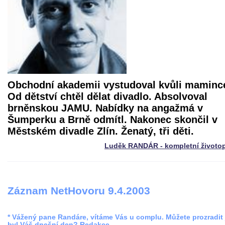
Obchodní akademii vystudoval kvůli maminc
Od dětství chtěl dělat divadlo. Absolvoval
brněnskou JAMU. Nabídky na angažmá v
Šumperku a Brně odmítl. Nakonec skončil v
Městském divadle Zlín. Ženatý, tři děti.
Luděk RANDÁR - kompletní životop
Záznam NetHovoru 9.4.2003
* Vážený pane Randáre, vítáme Vás u complu. Můžete prozradit 
byl Váš dnešní den? Redakce