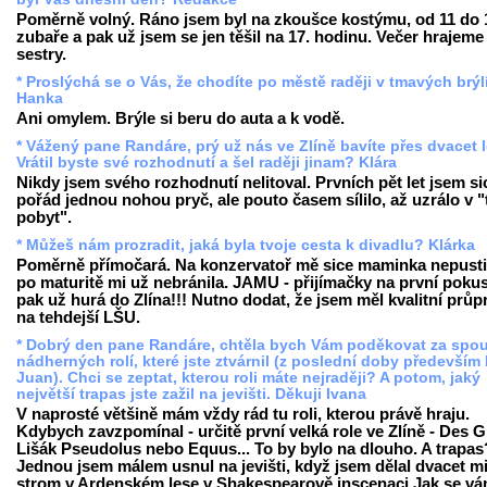
Poměrně volný. Ráno jsem byl na zkoušce kostýmu, od 11 do 
zubaře a pak už jsem se jen těšil na 17. hodinu. Večer hrajeme 
sestry.
* Proslýchá se o Vás, že chodíte po městě raději v tmavých brýlí
Hanka
Ani omylem. Brýle si beru do auta a k vodě.
* Vážený pane Randáre, prý už nás ve Zlíně bavíte přes dvacet 
Vrátil byste své rozhodnutí a šel raději jinam? Klára
Nikdy jsem svého rozhodnutí nelitoval. Prvních pět let jsem si
pořád jednou nohou pryč, ale pouto časem sílilo, až uzrálo v "
pobyt".
* Můžeš nám prozradit, jaká byla tvoje cesta k divadlu? Klárka
Poměrně přímočará. Na konzervatoř mě sice maminka nepustil
po maturitě mi už nebránila. JAMU - přijímačky na první pokus
pak už hurá do Zlína!!! Nutno dodat, že jsem měl kvalitní průp
na tehdejší LŠU.
* Dobrý den pane Randáre, chtěla bych Vám poděkovat za spo
nádherných rolí, které jste ztvárnil (z poslední doby především
Juan). Chci se zeptat, kterou roli máte nejraději? A potom, jaký
největší trapas jste zažil na jevišti. Děkuji Ivana
V naprosté většině mám vždy rád tu roli, kterou právě hraju.
Kdybych zavzpomínal - určitě první velká role ve Zlíně - Des G
Lišák Pseudolus nebo Equus... To by bylo na dlouho. A trapas
Jednou jsem málem usnul na jevišti, když jsem dělal dvacet m
strom v Ardenském lese v Shakespearově inscenaci Jak se vám