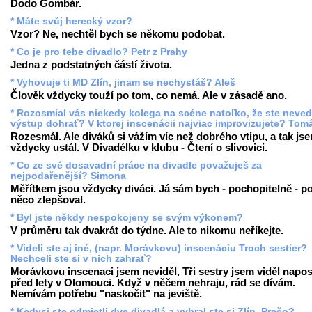
Dodo Gombár.
* Máte svůj herecký vzor?
Vzor? Ne, nechtěl bych se někomu podobat.
* Co je pro tebe divadlo? Petr z Prahy
Jedna z podstatných částí života.
* Vyhovuje ti MD Zlín, jinam se nechystáš? Aleš
Člověk vždycky touží po tom, co nemá. Ale v zásadě ano.
* Rozosmial vás niekedy kolega na scéne natoľko, že ste neved
výstup dohrať? V ktorej inscenácii najviac improvizujete? Tom
Rozesmál. Ale diváků si vážím víc než dobrého vtipu, a tak js
vždycky ustál. V Divadélku v klubu - Čtení o slivovici.
* Co ze své dosavadní práce na divadle považuješ za
nejpodařenější? Simona
Měřítkem jsou vždycky diváci. Já sám bych - pochopitelně - p
něco zlepšoval.
* Byl jste někdy nespokojeny se svým výkonem?
V průměru tak dvakrát do týdne. Ale to nikomu neříkejte.
* Videli ste aj iné, (napr. Morávkovu) inscenáciu Troch sestier?
Nechceli ste si v nich zahrať?
Morávkovu inscenaci jsem neviděl, Tři sestry jsem viděl napo
před lety v Olomouci. Když v něčem nehraju, rád se dívám.
Nemívám potřebu "naskočit" na jeviště.
* Kedysi ste odmietli dve divadlá a vybral ste si Zlín. Prečo?