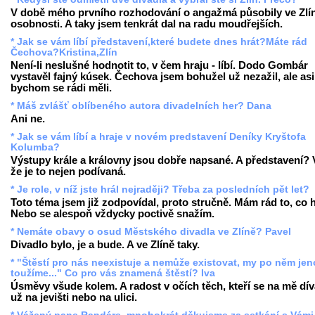
V době mého prvního rozhodování o angažmá působily ve Zlí
osobnosti. A taky jsem tenkrát dal na radu moudřejších.
* Jak se vám líbí představení,které budete dnes hrát?Máte rád
Čechova?Kristina,Zlín
Není-li neslušné hodnotit to, v čem hraju - líbí. Dodo Gombár
vystavěl fajný kúsek. Čechova jsem bohužel už nezažil, ale asi
bychom se rádi měli.
* Máš zvlášť oblíbeného autora divadelních her? Dana
Ani ne.
* Jak se vám líbí a hraje v novém predstavení Deníky Kryštofa
Kolumba?
Výstupy krále a královny jsou dobře napsané. A představení? 
že je to nejen podívaná.
* Je role, v níž jste hrál nejraději? Třeba za posledních pět let?
Toto téma jsem již zodpovídal, proto stručně. Mám rád to, co h
Nebo se alespoň vždycky poctivě snažím.
* Nemáte obavy o osud Městského divadla ve Zlíně? Pavel
Divadlo bylo, je a bude. A ve Zlíně taky.
* "Štěstí pro nás neexistuje a nemůže existovat, my po něm je
toužíme..." Co pro vás znamená štěstí? Iva
Úsměvy všude kolem. A radost v očích těch, kteří se na mě díva
už na jevišti nebo na ulici.