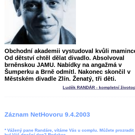
Obchodní akademii vystudoval kvůli maminc
Od dětství chtěl dělat divadlo. Absolvoval
brněnskou JAMU. Nabídky na angažmá v
Šumperku a Brně odmítl. Nakonec skončil v
Městském divadle Zlín. Ženatý, tři děti.
Luděk RANDÁR - kompletní životop
Záznam NetHovoru 9.4.2003
* Vážený pane Randáre, vítáme Vás u complu. Můžete prozradit 
byl Váš dnešní den? Redakce