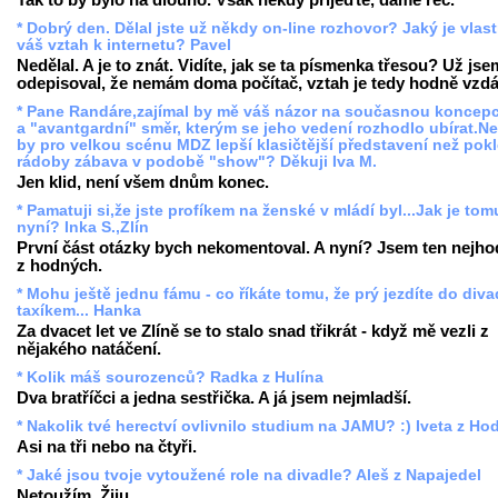
* Dobrý den. Dělal jste už někdy on-line rozhovor? Jaký je vlas
váš vztah k internetu? Pavel
Nedělal. A je to znát. Vidíte, jak se ta písmenka třesou? Už jse
odepisoval, že nemám doma počítač, vztah je tedy hodně vzdá
* Pane Randáre,zajímal by mě váš názor na současnou koncep
a "avantgardní" směr, kterým se jeho vedení rozhodlo ubírat.N
by pro velkou scénu MDZ lepší klasičtější představení než pokl
rádoby zábava v podobě "show"? Děkuji Iva M.
Jen klid, není všem dnům konec.
* Pamatuji si,že jste profíkem na ženské v mládí byl...Jak je tom
nyní? Inka S.,Zlín
První část otázky bych nekomentoval. A nyní? Jsem ten nejho
z hodných.
* Mohu ještě jednu fámu - co říkáte tomu, že prý jezdíte do diva
taxíkem... Hanka
Za dvacet let ve Zlíně se to stalo snad třikrát - když mě vezli z
nějakého natáčení.
* Kolik máš sourozenců? Radka z Hulína
Dva bratříčci a jedna sestřička. A já jsem nejmladší.
* Nakolik tvé herectví ovlivnilo studium na JAMU? :) Iveta z Ho
Asi na tři nebo na čtyři.
* Jaké jsou tvoje vytoužené role na divadle? Aleš z Napajedel
Netoužím. Žiju.