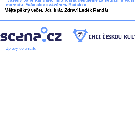
* Vážený pane Randáre, mnohokrát děkujeme za setkání s Vámi
Internetu. Vaše slovo závěrem. Redakce
Mějte pěkný večer. Jdu hrát. Zdraví Luděk Randár
Zprávy do emailu