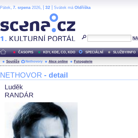
,
, |
|
32
Pátek
7. srpena
2026
Svátek má
Oldřiška
Scéna.cz
NA
ČASOPIS
KDY, KDE, CO, KDO
SPECIÁLNÍ
SLUŽBY/INFO
Soutěže
Nethovory
Akce online
Fotogalerie
NETHOVOR
- detail
Luděk
RANDÁR