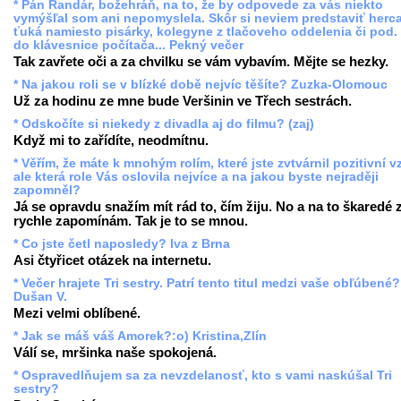
* Pán Randár, božehráň, na to, že by odpovede za vás niekto
vymýšľal som ani nepomyslela. Skôr si neviem predstaviť herc
ťuká namiesto pisárky, kolegyne z tlačoveho oddelenia či pod.
do klávesnice počítača... Pekný večer
Tak zavřete oči a za chvilku se vám vybavím. Mějte se hezky.
* Na jakou roli se v blízké době nejvíc těšíte? Zuzka-Olomouc
Už za hodinu ze mne bude Veršinin ve Třech sestrách.
* Odskočíte si niekedy z divadla aj do filmu? (zaj)
Když mi to zařídíte, neodmítnu.
* Věřím, že máte k mnohým rolím, které jste zvtvárnil pozitivní v
ale která role Vás oslovila nejvíce a na jakou byste nejraději
zapomněl?
Já se opravdu snažím mít rád to, čím žiju. No a na to škaredé 
rychle zapomínám. Tak je to se mnou.
* Co jste četl naposledy? Iva z Brna
Asi čtyřicet otázek na internetu.
* Večer hrajete Tri sestry. Patrí tento titul medzi vaše obľúbené?
Dušan V.
Mezi velmi oblíbené.
* Jak se máš váš Amorek?:o) Kristina,Zlín
Válí se, mršinka naše spokojená.
* Ospravedlňujem sa za nevzdelanosť, kto s vami naskúšal Tri
sestry?