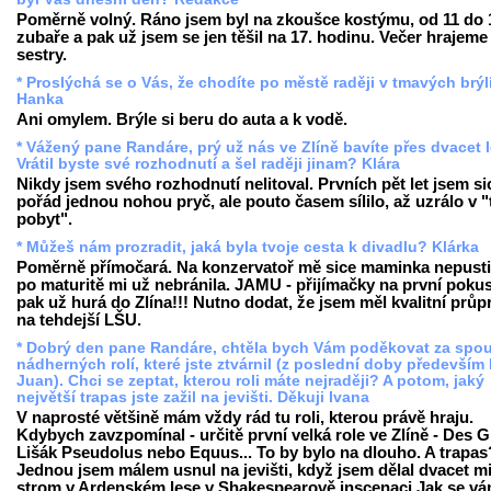
Poměrně volný. Ráno jsem byl na zkoušce kostýmu, od 11 do 
zubaře a pak už jsem se jen těšil na 17. hodinu. Večer hrajeme 
sestry.
* Proslýchá se o Vás, že chodíte po městě raději v tmavých brýlí
Hanka
Ani omylem. Brýle si beru do auta a k vodě.
* Vážený pane Randáre, prý už nás ve Zlíně bavíte přes dvacet 
Vrátil byste své rozhodnutí a šel raději jinam? Klára
Nikdy jsem svého rozhodnutí nelitoval. Prvních pět let jsem si
pořád jednou nohou pryč, ale pouto časem sílilo, až uzrálo v "
pobyt".
* Můžeš nám prozradit, jaká byla tvoje cesta k divadlu? Klárka
Poměrně přímočará. Na konzervatoř mě sice maminka nepustil
po maturitě mi už nebránila. JAMU - přijímačky na první pokus
pak už hurá do Zlína!!! Nutno dodat, že jsem měl kvalitní průp
na tehdejší LŠU.
* Dobrý den pane Randáre, chtěla bych Vám poděkovat za spo
nádherných rolí, které jste ztvárnil (z poslední doby především
Juan). Chci se zeptat, kterou roli máte nejraději? A potom, jaký
největší trapas jste zažil na jevišti. Děkuji Ivana
V naprosté většině mám vždy rád tu roli, kterou právě hraju.
Kdybych zavzpomínal - určitě první velká role ve Zlíně - Des G
Lišák Pseudolus nebo Equus... To by bylo na dlouho. A trapas
Jednou jsem málem usnul na jevišti, když jsem dělal dvacet m
strom v Ardenském lese v Shakespearově inscenaci Jak se vám