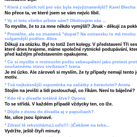
* Která z vašich rolí pro vás byla nejvýznamnější? Karel Blecha
No přece ta, ve které jsem se vám nejvíc líbil.
* Vy si toto všetko píšete sám? Obdivujem vás ...
To myslíte, že to za mne někdo vymýšlí? Jinak - děkuji za pok
* Promiňte, ale co znamená "dupat? Na ostravsku to má trochu
vulgarnější podton. Alice
Děkuji za otázku. Byl to totiž žert kolegy. V představení Tři ses
které dnes hrajeme, máme společné rytmické podupávání, kter
před každým představením opakujeme.
* Co si myslíte o rostoucím počtu sebeupálení jako protest prot
současnému stavu civilizace? Ivana
Je mi úzko. Ale zároveň si myslím, že ty případy nemají tento 
motiv.
* Tvá nejkrásnější vzpomínka na začátky s herectvím? Aneta
Stojím na jevišti a lidi poslouchají, co říkám. Není to báječné?
* Kdo tě v divadle totálně štve? Opona
To se střídá. V každém případě vždycky ten, co lže.
* Dôjde z domu do divadla aj v papučiach?
Ne, ulice jsou špinavé.
* Zdraví tě rekvizitárna,Luďo!!!:-)Čekáme na tebe...
Vydržte, ještě čtyři minuty.