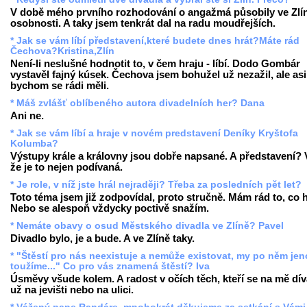
V době mého prvního rozhodování o angažmá působily ve Zlí
osobnosti. A taky jsem tenkrát dal na radu moudřejších.
* Jak se vám líbí představení,které budete dnes hrát?Máte rád
Čechova?Kristina,Zlín
Není-li neslušné hodnotit to, v čem hraju - líbí. Dodo Gombár
vystavěl fajný kúsek. Čechova jsem bohužel už nezažil, ale asi
bychom se rádi měli.
* Máš zvlášť oblíbeného autora divadelních her? Dana
Ani ne.
* Jak se vám líbí a hraje v novém predstavení Deníky Kryštofa
Kolumba?
Výstupy krále a královny jsou dobře napsané. A představení? 
že je to nejen podívaná.
* Je role, v níž jste hrál nejraději? Třeba za posledních pět let?
Toto téma jsem již zodpovídal, proto stručně. Mám rád to, co h
Nebo se alespoň vždycky poctivě snažím.
* Nemáte obavy o osud Městského divadla ve Zlíně? Pavel
Divadlo bylo, je a bude. A ve Zlíně taky.
* "Štěstí pro nás neexistuje a nemůže existovat, my po něm je
toužíme..." Co pro vás znamená štěstí? Iva
Úsměvy všude kolem. A radost v očích těch, kteří se na mě díva
už na jevišti nebo na ulici.