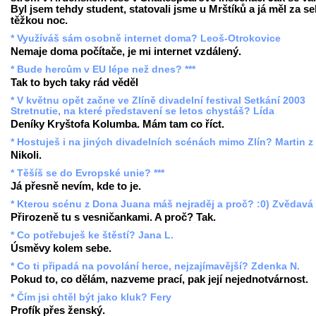
Byl jsem tehdy student, statovali jsme u Mrštíků a já měl za s
těžkou noc.
* Využíváš sám osobně internet doma? Leoš-Otrokovice
Nemaje doma počítače, je mi internet vzdálený.
* Bude hercům v EU lépe než dnes? ***
Tak to bych taky rád věděl
* V květnu opět začne ve Zlíně divadelní festival Setkání 2003
Stretnutie, na které představení se letos chystáš? Lída
Deníky Kryštofa Kolumba. Mám tam co říct.
* Hostuješ i na jiných divadelních scénách mimo Zlín? Martin z
Nikoli.
* Těšíš se do Evropské unie? ***
Já přesně nevím, kde to je.
* Kterou scénu z Dona Juana máš nejraděj a proč? :0) Zvědavá
Přirozeně tu s vesničankami. A proč? Tak.
* Co potřebuješ ke štěstí? Jana L.
Úsměvy kolem sebe.
* Co ti připadá na povolání herce, nejzajímavější? Zdenka N.
Pokud to, co dělám, nazveme prací, pak její nejednotvárnost.
* Čím jsi chtěl být jako kluk? Fery
Profík přes ženský.