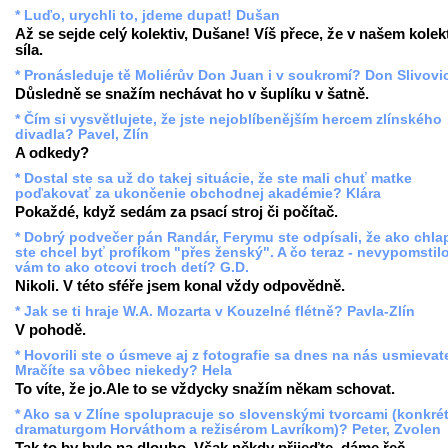
* Luďo, urychli to, jdeme dupat! Dušan
Až se sejde celý kolektiv, Dušane! Víš přece, že v našem kolekt
síla.
* Pronásleduje tě Moliérův Don Juan i v soukromí? Don Slivovi
Důsledně se snažím nechávat ho v šuplíku v šatně.
* Čím si vysvětlujete, že jste nejoblíbenějším hercem zlínského
divadla? Pavel, Zlín
A odkedy?
* Dostal ste sa už do takej situácie, že ste mali chuť matke
poďakovať za ukončenie obchodnej akadémie? Klára
Pokaždé, když sedám za psací stroj či počítač.
* Dobrý podvečer pán Randár, Ferymu ste odpísali, že ako chla
ste chcel byť profíkom "přes ženský". A čo teraz - nevypomstil
vám to ako otcovi troch detí? G.D.
Nikoli. V této sféře jsem konal vždy odpovědně.
* Jak se ti hraje W.A. Mozarta v Kouzelné flétně? Pavla-Zlín
V pohodě.
* Hovorili ste o úsmeve aj z fotografie sa dnes na nás usmievate
Mračíte sa vôbec niekedy? Hela
To víte, že jo.Ale to se vždycky snažím někam schovat.
* Ako sa v Zlíne spolupracuje so slovenskými tvorcami (konkré
dramaturgom Horváthom a režisérom Lavríkom)? Peter, Zvolen
Tak to by bylo na dlouho. Však někdy přijeďte, dáme řeč.