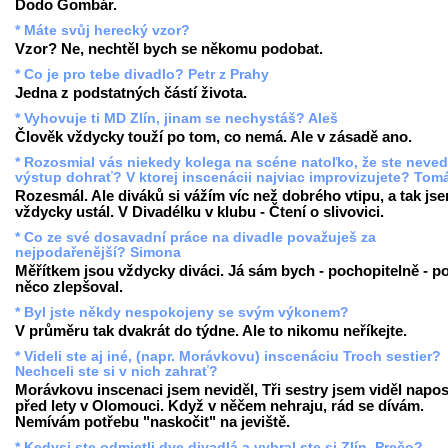
Dodo Gombár.
* Máte svůj herecký vzor?
Vzor? Ne, nechtěl bych se někomu podobat.
* Co je pro tebe divadlo? Petr z Prahy
Jedna z podstatných částí života.
* Vyhovuje ti MD Zlín, jinam se nechystáš? Aleš
Člověk vždycky touží po tom, co nemá. Ale v zásadě ano.
* Rozosmial vás niekedy kolega na scéne natoľko, že ste neved
výstup dohrať? V ktorej inscenácii najviac improvizujete? Tom
Rozesmál. Ale diváků si vážím víc než dobrého vtipu, a tak js
vždycky ustál. V Divadélku v klubu - Čtení o slivovici.
* Co ze své dosavadní práce na divadle považuješ za
nejpodařenější? Simona
Měřítkem jsou vždycky diváci. Já sám bych - pochopitelně - p
něco zlepšoval.
* Byl jste někdy nespokojeny se svým výkonem?
V průměru tak dvakrát do týdne. Ale to nikomu neříkejte.
* Videli ste aj iné, (napr. Morávkovu) inscenáciu Troch sestier?
Nechceli ste si v nich zahrať?
Morávkovu inscenaci jsem neviděl, Tři sestry jsem viděl napo
před lety v Olomouci. Když v něčem nehraju, rád se dívám.
Nemívám potřebu "naskočit" na jeviště.
* Kedysi ste odmietli dve divadlá a vybral ste si Zlín. Prečo?