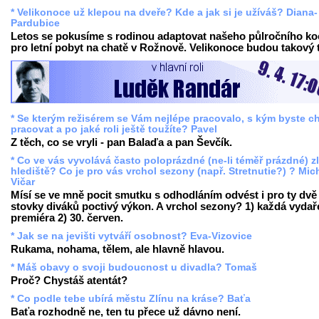
* Velikonoce už klepou na dveře? Kde a jak si je užíváš? Diana-
Pardubice
Letos se pokusíme s rodinou adaptovat našeho půlročního k
pro letní pobyt na chatě v Rožnově. Velikonoce budou takový t
* Se kterým režisérem se Vám nejlépe pracovalo, s kým byste ch
pracovat a po jaké roli ještě toužíte? Pavel
Z těch, co se vryli - pan Balaďa a pan Ševčík.
* Co ve vás vyvolává často poloprázdné (ne-li téměř prázdné) z
hlediště? Co je pro vás vrchol sezony (např. Stretnutie?) ? Mic
Vičar
Mísí se ve mně pocit smutku s odhodláním odvést i pro ty dvě
stovky diváků poctivý výkon. A vrchol sezony? 1) každá vyda
premiéra 2) 30. červen.
* Jak se na jevišti vytváří osobnost? Eva-Vizovice
Rukama, nohama, tělem, ale hlavně hlavou.
* Máš obavy o svoji budoucnost u divadla? Tomaš
Proč? Chystáš atentát?
* Co podle tebe ubírá městu Zlínu na kráse? Baťa
Baťa rozhodně ne, ten tu přece už dávno není.