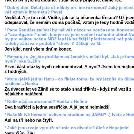
* Dobrý den. Dělal jste už někdy on-line rozhovor? Jaký je vlas
váš vztah k internetu? Pavel
Nedělal. A je to znát. Vidíte, jak se ta písmenka třesou? Už jse
odepisoval, že nemám doma počítač, vztah je tedy hodně vzdá
* Pane Randáre,zajímal by mě váš názor na současnou koncep
a "avantgardní" směr, kterým se jeho vedení rozhodlo ubírat.N
by pro velkou scénu MDZ lepší klasičtější představení než pokl
rádoby zábava v podobě "show"? Děkuji Iva M.
Jen klid, není všem dnům konec.
* Pamatuji si,že jste profíkem na ženské v mládí byl...Jak je tom
nyní? Inka S.,Zlín
První část otázky bych nekomentoval. A nyní? Jsem ten nejho
z hodných.
* Mohu ještě jednu fámu - co říkáte tomu, že prý jezdíte do diva
taxíkem... Hanka
Za dvacet let ve Zlíně se to stalo snad třikrát - když mě vezli z
nějakého natáčení.
* Kolik máš sourozenců? Radka z Hulína
Dva bratříčci a jedna sestřička. A já jsem nejmladší.
* Nakolik tvé herectví ovlivnilo studium na JAMU? :) Iveta z Ho
Asi na tři nebo na čtyři.
* Jaké jsou tvoje vytoužené role na divadle? Aleš z Napajedel
Netoužím. Žiju.