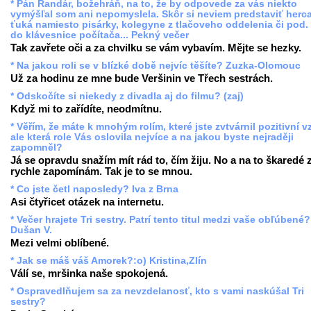
* Pán Randár, božehráň, na to, že by odpovede za vás niekto
vymýšľal som ani nepomyslela. Skôr si neviem predstaviť herc
ťuká namiesto pisárky, kolegyne z tlačoveho oddelenia či pod.
do klávesnice počítača... Pekný večer
Tak zavřete oči a za chvilku se vám vybavím. Mějte se hezky.
* Na jakou roli se v blízké době nejvíc těšíte? Zuzka-Olomouc
Už za hodinu ze mne bude Veršinin ve Třech sestrách.
* Odskočíte si niekedy z divadla aj do filmu? (zaj)
Když mi to zařídíte, neodmítnu.
* Věřím, že máte k mnohým rolím, které jste zvtvárnil pozitivní v
ale která role Vás oslovila nejvíce a na jakou byste nejraději
zapomněl?
Já se opravdu snažím mít rád to, čím žiju. No a na to škaredé 
rychle zapomínám. Tak je to se mnou.
* Co jste četl naposledy? Iva z Brna
Asi čtyřicet otázek na internetu.
* Večer hrajete Tri sestry. Patrí tento titul medzi vaše obľúbené?
Dušan V.
Mezi velmi oblíbené.
* Jak se máš váš Amorek?:o) Kristina,Zlín
Válí se, mršinka naše spokojená.
* Ospravedlňujem sa za nevzdelanosť, kto s vami naskúšal Tri
sestry?