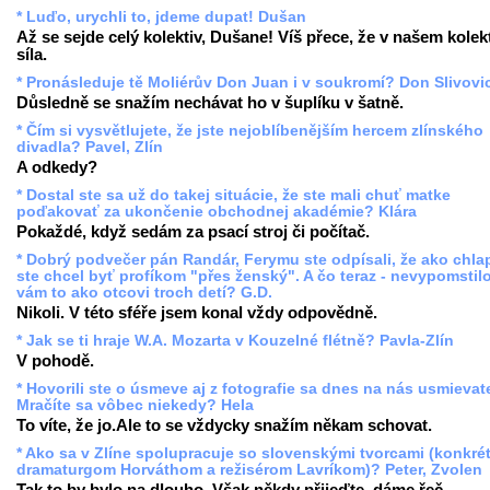
* Luďo, urychli to, jdeme dupat! Dušan
Až se sejde celý kolektiv, Dušane! Víš přece, že v našem kolekt
síla.
* Pronásleduje tě Moliérův Don Juan i v soukromí? Don Slivovi
Důsledně se snažím nechávat ho v šuplíku v šatně.
* Čím si vysvětlujete, že jste nejoblíbenějším hercem zlínského
divadla? Pavel, Zlín
A odkedy?
* Dostal ste sa už do takej situácie, že ste mali chuť matke
poďakovať za ukončenie obchodnej akadémie? Klára
Pokaždé, když sedám za psací stroj či počítač.
* Dobrý podvečer pán Randár, Ferymu ste odpísali, že ako chla
ste chcel byť profíkom "přes ženský". A čo teraz - nevypomstil
vám to ako otcovi troch detí? G.D.
Nikoli. V této sféře jsem konal vždy odpovědně.
* Jak se ti hraje W.A. Mozarta v Kouzelné flétně? Pavla-Zlín
V pohodě.
* Hovorili ste o úsmeve aj z fotografie sa dnes na nás usmievate
Mračíte sa vôbec niekedy? Hela
To víte, že jo.Ale to se vždycky snažím někam schovat.
* Ako sa v Zlíne spolupracuje so slovenskými tvorcami (konkré
dramaturgom Horváthom a režisérom Lavríkom)? Peter, Zvolen
Tak to by bylo na dlouho. Však někdy přijeďte, dáme řeč.