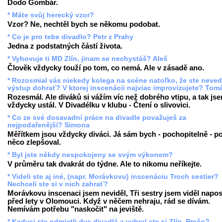
Dodo Gombár.
* Máte svůj herecký vzor?
Vzor? Ne, nechtěl bych se někomu podobat.
* Co je pro tebe divadlo? Petr z Prahy
Jedna z podstatných částí života.
* Vyhovuje ti MD Zlín, jinam se nechystáš? Aleš
Člověk vždycky touží po tom, co nemá. Ale v zásadě ano.
* Rozosmial vás niekedy kolega na scéne natoľko, že ste neved
výstup dohrať? V ktorej inscenácii najviac improvizujete? Tom
Rozesmál. Ale diváků si vážím víc než dobrého vtipu, a tak js
vždycky ustál. V Divadélku v klubu - Čtení o slivovici.
* Co ze své dosavadní práce na divadle považuješ za
nejpodařenější? Simona
Měřítkem jsou vždycky diváci. Já sám bych - pochopitelně - p
něco zlepšoval.
* Byl jste někdy nespokojeny se svým výkonem?
V průměru tak dvakrát do týdne. Ale to nikomu neříkejte.
* Videli ste aj iné, (napr. Morávkovu) inscenáciu Troch sestier?
Nechceli ste si v nich zahrať?
Morávkovu inscenaci jsem neviděl, Tři sestry jsem viděl napo
před lety v Olomouci. Když v něčem nehraju, rád se dívám.
Nemívám potřebu "naskočit" na jeviště.
* Kedysi ste odmietli dve divadlá a vybral ste si Zlín. Prečo?