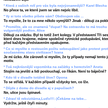
* Která z vašich rolí pro vás byla nejvýznamnější? Karel Blecha
No přece ta, ve které jsem se vám nejvíc líbil.
* Vy si toto všetko píšete sám? Obdivujem vás ...
To myslíte, že to za mne někdo vymýšlí? Jinak - děkuji za pok
* Promiňte, ale co znamená "dupat? Na ostravsku to má trochu
vulgarnější podton. Alice
Děkuji za otázku. Byl to totiž žert kolegy. V představení Tři ses
které dnes hrajeme, máme společné rytmické podupávání, kter
před každým představením opakujeme.
* Co si myslíte o rostoucím počtu sebeupálení jako protest prot
současnému stavu civilizace? Ivana
Je mi úzko. Ale zároveň si myslím, že ty případy nemají tento 
motiv.
* Tvá nejkrásnější vzpomínka na začátky s herectvím? Aneta
Stojím na jevišti a lidi poslouchají, co říkám. Není to báječné?
* Kdo tě v divadle totálně štve? Opona
To se střídá. V každém případě vždycky ten, co lže.
* Dôjde z domu do divadla aj v papučiach?
Ne, ulice jsou špinavé.
* Zdraví tě rekvizitárna,Luďo!!!:-)Čekáme na tebe...
Vydržte, ještě čtyři minuty.