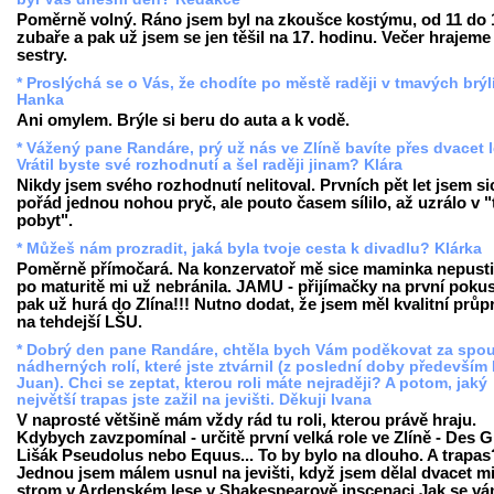
Poměrně volný. Ráno jsem byl na zkoušce kostýmu, od 11 do 
zubaře a pak už jsem se jen těšil na 17. hodinu. Večer hrajeme 
sestry.
* Proslýchá se o Vás, že chodíte po městě raději v tmavých brýlí
Hanka
Ani omylem. Brýle si beru do auta a k vodě.
* Vážený pane Randáre, prý už nás ve Zlíně bavíte přes dvacet 
Vrátil byste své rozhodnutí a šel raději jinam? Klára
Nikdy jsem svého rozhodnutí nelitoval. Prvních pět let jsem si
pořád jednou nohou pryč, ale pouto časem sílilo, až uzrálo v "
pobyt".
* Můžeš nám prozradit, jaká byla tvoje cesta k divadlu? Klárka
Poměrně přímočará. Na konzervatoř mě sice maminka nepustil
po maturitě mi už nebránila. JAMU - přijímačky na první pokus
pak už hurá do Zlína!!! Nutno dodat, že jsem měl kvalitní průp
na tehdejší LŠU.
* Dobrý den pane Randáre, chtěla bych Vám poděkovat za spo
nádherných rolí, které jste ztvárnil (z poslední doby především
Juan). Chci se zeptat, kterou roli máte nejraději? A potom, jaký
největší trapas jste zažil na jevišti. Děkuji Ivana
V naprosté většině mám vždy rád tu roli, kterou právě hraju.
Kdybych zavzpomínal - určitě první velká role ve Zlíně - Des G
Lišák Pseudolus nebo Equus... To by bylo na dlouho. A trapas
Jednou jsem málem usnul na jevišti, když jsem dělal dvacet m
strom v Ardenském lese v Shakespearově inscenaci Jak se vám