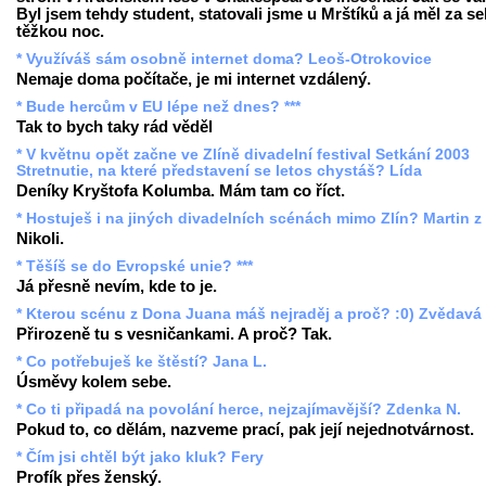
Byl jsem tehdy student, statovali jsme u Mrštíků a já měl za s
těžkou noc.
* Využíváš sám osobně internet doma? Leoš-Otrokovice
Nemaje doma počítače, je mi internet vzdálený.
* Bude hercům v EU lépe než dnes? ***
Tak to bych taky rád věděl
* V květnu opět začne ve Zlíně divadelní festival Setkání 2003
Stretnutie, na které představení se letos chystáš? Lída
Deníky Kryštofa Kolumba. Mám tam co říct.
* Hostuješ i na jiných divadelních scénách mimo Zlín? Martin z
Nikoli.
* Těšíš se do Evropské unie? ***
Já přesně nevím, kde to je.
* Kterou scénu z Dona Juana máš nejraděj a proč? :0) Zvědavá
Přirozeně tu s vesničankami. A proč? Tak.
* Co potřebuješ ke štěstí? Jana L.
Úsměvy kolem sebe.
* Co ti připadá na povolání herce, nejzajímavější? Zdenka N.
Pokud to, co dělám, nazveme prací, pak její nejednotvárnost.
* Čím jsi chtěl být jako kluk? Fery
Profík přes ženský.