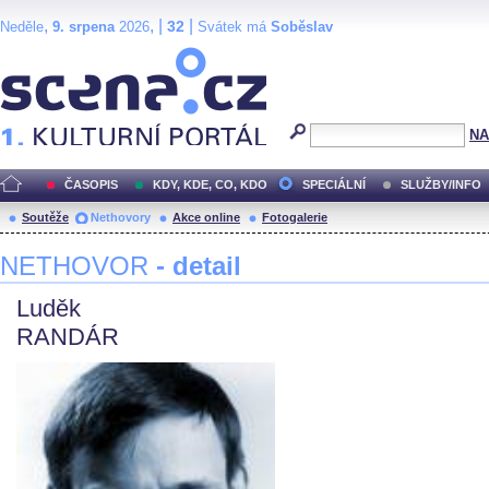
,
, |
|
32
Neděle
9. srpena
2026
Svátek má
Soběslav
Scéna.cz
NA
ČASOPIS
KDY, KDE, CO, KDO
SPECIÁLNÍ
SLUŽBY/INFO
Soutěže
Nethovory
Akce online
Fotogalerie
NETHOVOR
- detail
Luděk
RANDÁR