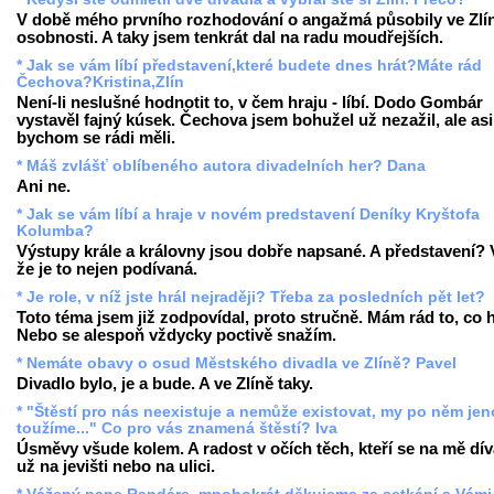
V době mého prvního rozhodování o angažmá působily ve Zlí
osobnosti. A taky jsem tenkrát dal na radu moudřejších.
* Jak se vám líbí představení,které budete dnes hrát?Máte rád
Čechova?Kristina,Zlín
Není-li neslušné hodnotit to, v čem hraju - líbí. Dodo Gombár
vystavěl fajný kúsek. Čechova jsem bohužel už nezažil, ale asi
bychom se rádi měli.
* Máš zvlášť oblíbeného autora divadelních her? Dana
Ani ne.
* Jak se vám líbí a hraje v novém predstavení Deníky Kryštofa
Kolumba?
Výstupy krále a královny jsou dobře napsané. A představení? 
že je to nejen podívaná.
* Je role, v níž jste hrál nejraději? Třeba za posledních pět let?
Toto téma jsem již zodpovídal, proto stručně. Mám rád to, co h
Nebo se alespoň vždycky poctivě snažím.
* Nemáte obavy o osud Městského divadla ve Zlíně? Pavel
Divadlo bylo, je a bude. A ve Zlíně taky.
* "Štěstí pro nás neexistuje a nemůže existovat, my po něm je
toužíme..." Co pro vás znamená štěstí? Iva
Úsměvy všude kolem. A radost v očích těch, kteří se na mě díva
už na jevišti nebo na ulici.