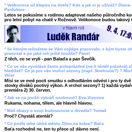
* Velikonoce už klepou na dveře? Kde a jak si je užíváš? Diana-
Pardubice
Letos se pokusíme s rodinou adaptovat našeho půlročního k
pro letní pobyt na chatě v Rožnově. Velikonoce budou takový t
* Se kterým režisérem se Vám nejlépe pracovalo, s kým byste ch
pracovat a po jaké roli ještě toužíte? Pavel
Z těch, co se vryli - pan Balaďa a pan Ševčík.
* Co ve vás vyvolává často poloprázdné (ne-li téměř prázdné) z
hlediště? Co je pro vás vrchol sezony (např. Stretnutie?) ? Mic
Vičar
Mísí se ve mně pocit smutku s odhodláním odvést i pro ty dvě
stovky diváků poctivý výkon. A vrchol sezony? 1) každá vyda
premiéra 2) 30. červen.
* Jak se na jevišti vytváří osobnost? Eva-Vizovice
Rukama, nohama, tělem, ale hlavně hlavou.
* Máš obavy o svoji budoucnost u divadla? Tomaš
Proč? Chystáš atentát?
* Co podle tebe ubírá městu Zlínu na kráse? Baťa
Baťa rozhodně ne, ten tu přece už dávno není.