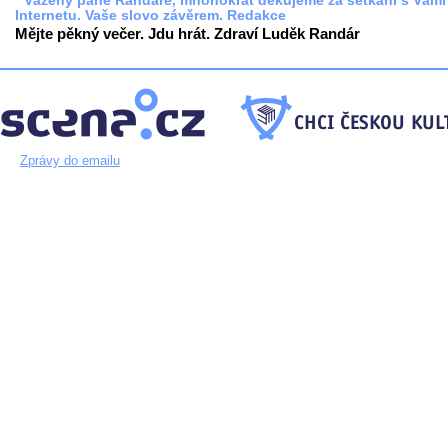
* Vážený pane Randáre, mnohokrát děkujeme za setkání s Vámi
Internetu. Vaše slovo závěrem. Redakce
Mějte pěkný večer. Jdu hrát. Zdraví Luděk Randár
Zprávy do emailu