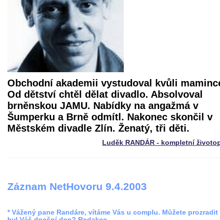
Obchodní akademii vystudoval kvůli maminc
Od dětství chtěl dělat divadlo. Absolvoval
brněnskou JAMU. Nabídky na angažmá v
Šumperku a Brně odmítl. Nakonec skončil v
Městském divadle Zlín. Ženatý, tři děti.
Luděk RANDÁR - kompletní životop
Záznam NetHovoru 9.4.2003
* Vážený pane Randáre, vítáme Vás u complu. Můžete prozradit 
byl Váš dnešní den? Redakce