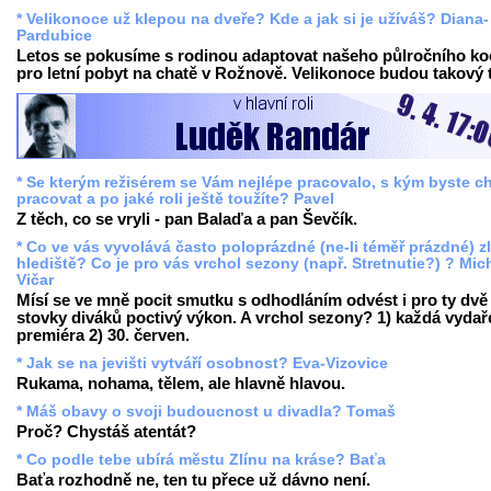
* Velikonoce už klepou na dveře? Kde a jak si je užíváš? Diana-
Pardubice
Letos se pokusíme s rodinou adaptovat našeho půlročního k
pro letní pobyt na chatě v Rožnově. Velikonoce budou takový t
* Se kterým režisérem se Vám nejlépe pracovalo, s kým byste ch
pracovat a po jaké roli ještě toužíte? Pavel
Z těch, co se vryli - pan Balaďa a pan Ševčík.
* Co ve vás vyvolává často poloprázdné (ne-li téměř prázdné) z
hlediště? Co je pro vás vrchol sezony (např. Stretnutie?) ? Mic
Vičar
Mísí se ve mně pocit smutku s odhodláním odvést i pro ty dvě
stovky diváků poctivý výkon. A vrchol sezony? 1) každá vyda
premiéra 2) 30. červen.
* Jak se na jevišti vytváří osobnost? Eva-Vizovice
Rukama, nohama, tělem, ale hlavně hlavou.
* Máš obavy o svoji budoucnost u divadla? Tomaš
Proč? Chystáš atentát?
* Co podle tebe ubírá městu Zlínu na kráse? Baťa
Baťa rozhodně ne, ten tu přece už dávno není.