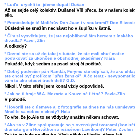
* Luďo, urychli to, jdeme dupat! Dušan
Až se sejde celý kolektiv, Dušane! Víš přece, že v našem kolekt
síla.
* Pronásleduje tě Moliérův Don Juan i v soukromí? Don Slivovi
Důsledně se snažím nechávat ho v šuplíku v šatně.
* Čím si vysvětlujete, že jste nejoblíbenějším hercem zlínského
divadla? Pavel, Zlín
A odkedy?
* Dostal ste sa už do takej situácie, že ste mali chuť matke
poďakovať za ukončenie obchodnej akadémie? Klára
Pokaždé, když sedám za psací stroj či počítač.
* Dobrý podvečer pán Randár, Ferymu ste odpísali, že ako chla
ste chcel byť profíkom "přes ženský". A čo teraz - nevypomstil
vám to ako otcovi troch detí? G.D.
Nikoli. V této sféře jsem konal vždy odpovědně.
* Jak se ti hraje W.A. Mozarta v Kouzelné flétně? Pavla-Zlín
V pohodě.
* Hovorili ste o úsmeve aj z fotografie sa dnes na nás usmievate
Mračíte sa vôbec niekedy? Hela
To víte, že jo.Ale to se vždycky snažím někam schovat.
* Ako sa v Zlíne spolupracuje so slovenskými tvorcami (konkré
dramaturgom Horváthom a režisérom Lavríkom)? Peter, Zvolen
Tak to by bylo na dlouho. Však někdy přijeďte, dáme řeč.