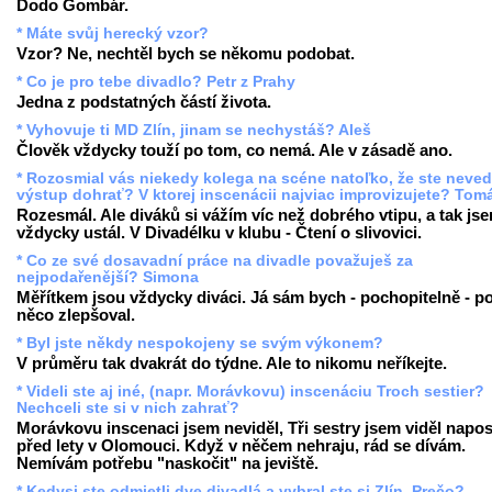
Dodo Gombár.
* Máte svůj herecký vzor?
Vzor? Ne, nechtěl bych se někomu podobat.
* Co je pro tebe divadlo? Petr z Prahy
Jedna z podstatných částí života.
* Vyhovuje ti MD Zlín, jinam se nechystáš? Aleš
Člověk vždycky touží po tom, co nemá. Ale v zásadě ano.
* Rozosmial vás niekedy kolega na scéne natoľko, že ste neved
výstup dohrať? V ktorej inscenácii najviac improvizujete? Tom
Rozesmál. Ale diváků si vážím víc než dobrého vtipu, a tak js
vždycky ustál. V Divadélku v klubu - Čtení o slivovici.
* Co ze své dosavadní práce na divadle považuješ za
nejpodařenější? Simona
Měřítkem jsou vždycky diváci. Já sám bych - pochopitelně - p
něco zlepšoval.
* Byl jste někdy nespokojeny se svým výkonem?
V průměru tak dvakrát do týdne. Ale to nikomu neříkejte.
* Videli ste aj iné, (napr. Morávkovu) inscenáciu Troch sestier?
Nechceli ste si v nich zahrať?
Morávkovu inscenaci jsem neviděl, Tři sestry jsem viděl napo
před lety v Olomouci. Když v něčem nehraju, rád se dívám.
Nemívám potřebu "naskočit" na jeviště.
* Kedysi ste odmietli dve divadlá a vybral ste si Zlín. Prečo?