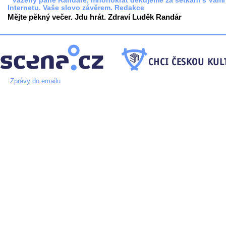
* Vážený pane Randáre, mnohokrát děkujeme za setkání s Vámi
Internetu. Vaše slovo závěrem. Redakce
Mějte pěkný večer. Jdu hrát. Zdraví Luděk Randár
Zprávy do emailu