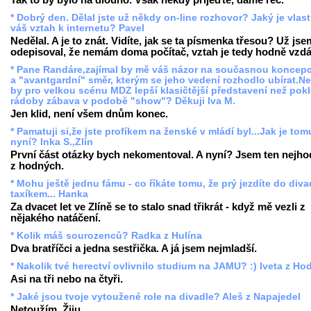
* Dobrý den. Dělal jste už někdy on-line rozhovor? Jaký je vlas
váš vztah k internetu? Pavel
Nedělal. A je to znát. Vidíte, jak se ta písmenka třesou? Už jse
odepisoval, že nemám doma počítač, vztah je tedy hodně vzdá
* Pane Randáre,zajímal by mě váš názor na současnou koncep
a "avantgardní" směr, kterým se jeho vedení rozhodlo ubírat.N
by pro velkou scénu MDZ lepší klasičtější představení než pokl
rádoby zábava v podobě "show"? Děkuji Iva M.
Jen klid, není všem dnům konec.
* Pamatuji si,že jste profíkem na ženské v mládí byl...Jak je tom
nyní? Inka S.,Zlín
První část otázky bych nekomentoval. A nyní? Jsem ten nejho
z hodných.
* Mohu ještě jednu fámu - co říkáte tomu, že prý jezdíte do diva
taxíkem... Hanka
Za dvacet let ve Zlíně se to stalo snad třikrát - když mě vezli z
nějakého natáčení.
* Kolik máš sourozenců? Radka z Hulína
Dva bratříčci a jedna sestřička. A já jsem nejmladší.
* Nakolik tvé herectví ovlivnilo studium na JAMU? :) Iveta z Ho
Asi na tři nebo na čtyři.
* Jaké jsou tvoje vytoužené role na divadle? Aleš z Napajedel
Netoužím. Žiju.