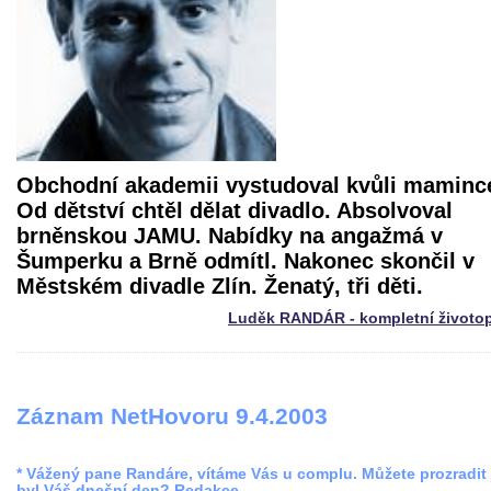
Obchodní akademii vystudoval kvůli maminc
Od dětství chtěl dělat divadlo. Absolvoval
brněnskou JAMU. Nabídky na angažmá v
Šumperku a Brně odmítl. Nakonec skončil v
Městském divadle Zlín. Ženatý, tři děti.
Luděk RANDÁR - kompletní životop
Záznam NetHovoru 9.4.2003
* Vážený pane Randáre, vítáme Vás u complu. Můžete prozradit 
byl Váš dnešní den? Redakce