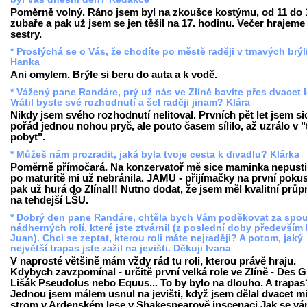
Poměrně volný. Ráno jsem byl na zkoušce kostýmu, od 11 do 
zubaře a pak už jsem se jen těšil na 17. hodinu. Večer hrajeme 
sestry.
* Proslýchá se o Vás, že chodíte po městě raději v tmavých brýlí
Hanka
Ani omylem. Brýle si beru do auta a k vodě.
* Vážený pane Randáre, prý už nás ve Zlíně bavíte přes dvacet 
Vrátil byste své rozhodnutí a šel raději jinam? Klára
Nikdy jsem svého rozhodnutí nelitoval. Prvních pět let jsem si
pořád jednou nohou pryč, ale pouto časem sílilo, až uzrálo v "
pobyt".
* Můžeš nám prozradit, jaká byla tvoje cesta k divadlu? Klárka
Poměrně přímočará. Na konzervatoř mě sice maminka nepustil
po maturitě mi už nebránila. JAMU - přijímačky na první pokus
pak už hurá do Zlína!!! Nutno dodat, že jsem měl kvalitní průp
na tehdejší LŠU.
* Dobrý den pane Randáre, chtěla bych Vám poděkovat za spo
nádherných rolí, které jste ztvárnil (z poslední doby především
Juan). Chci se zeptat, kterou roli máte nejraději? A potom, jaký
největší trapas jste zažil na jevišti. Děkuji Ivana
V naprosté většině mám vždy rád tu roli, kterou právě hraju.
Kdybych zavzpomínal - určitě první velká role ve Zlíně - Des G
Lišák Pseudolus nebo Equus... To by bylo na dlouho. A trapas
Jednou jsem málem usnul na jevišti, když jsem dělal dvacet m
strom v Ardenském lese v Shakespearově inscenaci Jak se vám