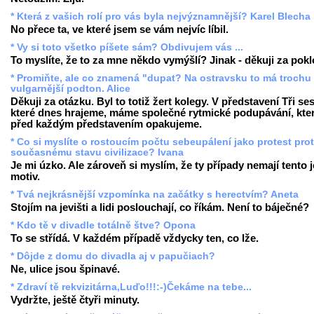
* Která z vašich rolí pro vás byla nejvýznamnější? Karel Blecha
No přece ta, ve které jsem se vám nejvíc líbil.
* Vy si toto všetko píšete sám? Obdivujem vás ...
To myslíte, že to za mne někdo vymýšlí? Jinak - děkuji za pok
* Promiňte, ale co znamená "dupat? Na ostravsku to má trochu
vulgarnější podton. Alice
Děkuji za otázku. Byl to totiž žert kolegy. V představení Tři ses
které dnes hrajeme, máme společné rytmické podupávání, kter
před každým představením opakujeme.
* Co si myslíte o rostoucím počtu sebeupálení jako protest prot
současnému stavu civilizace? Ivana
Je mi úzko. Ale zároveň si myslím, že ty případy nemají tento 
motiv.
* Tvá nejkrásnější vzpomínka na začátky s herectvím? Aneta
Stojím na jevišti a lidi poslouchají, co říkám. Není to báječné?
* Kdo tě v divadle totálně štve? Opona
To se střídá. V každém případě vždycky ten, co lže.
* Dôjde z domu do divadla aj v papučiach?
Ne, ulice jsou špinavé.
* Zdraví tě rekvizitárna,Luďo!!!:-)Čekáme na tebe...
Vydržte, ještě čtyři minuty.