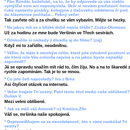
* Pán Randár, božehráň, na to, že by odpovede za vás niekto
vymýšľal som ani nepomyslela. Skôr si neviem predstaviť herc
ťuká namiesto pisárky, kolegyne z tlačoveho oddelenia či pod.
do klávesnice počítača... Pekný večer
Tak zavřete oči a za chvilku se vám vybavím. Mějte se hezky.
* Na jakou roli se v blízké době nejvíc těšíte? Zuzka-Olomouc
Už za hodinu ze mne bude Veršinin ve Třech sestrách.
* Odskočíte si niekedy z divadla aj do filmu? (zaj)
Když mi to zařídíte, neodmítnu.
* Věřím, že máte k mnohým rolím, které jste zvtvárnil pozitivní v
ale která role Vás oslovila nejvíce a na jakou byste nejraději
zapomněl?
Já se opravdu snažím mít rád to, čím žiju. No a na to škaredé 
rychle zapomínám. Tak je to se mnou.
* Co jste četl naposledy? Iva z Brna
Asi čtyřicet otázek na internetu.
* Večer hrajete Tri sestry. Patrí tento titul medzi vaše obľúbené?
Dušan V.
Mezi velmi oblíbené.
* Jak se máš váš Amorek?:o) Kristina,Zlín
Válí se, mršinka naše spokojená.
* Ospravedlňujem sa za nevzdelanosť, kto s vami naskúšal Tri
sestry?