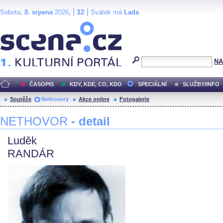
,
, |
|
32
Sobota
8. srpena
2026
Svátek má
Lada
Scéna.cz
NA
ČASOPIS
KDY, KDE, CO, KDO
SPECIÁLNÍ
SLUŽBY/INFO
Soutěže
Nethovory
Akce online
Fotogalerie
NETHOVOR
- detail
Luděk
RANDÁR