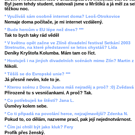
Byl jsem tehdy student, statovali jsme u Mrštíků a já měl za s
těžkou noc.
* Využíváš sám osobně internet doma? Leoš-Otrokovice
Nemaje doma počítače, je mi internet vzdálený.
* Bude hercům v EU lépe než dnes? ***
Tak to bych taky rád věděl
* V květnu opět začne ve Zlíně divadelní festival Setkání 2003
Stretnutie, na které představení se letos chystáš? Lída
Deníky Kryštofa Kolumba. Mám tam co říct.
* Hostuješ i na jiných divadelních scénách mimo Zlín? Martin z
Nikoli.
* Těšíš se do Evropské unie? ***
Já přesně nevím, kde to je.
* Kterou scénu z Dona Juana máš nejraděj a proč? :0) Zvědavá
Přirozeně tu s vesničankami. A proč? Tak.
* Co potřebuješ ke štěstí? Jana L.
Úsměvy kolem sebe.
* Co ti připadá na povolání herce, nejzajímavější? Zdenka N.
Pokud to, co dělám, nazveme prací, pak její nejednotvárnost.
* Čím jsi chtěl být jako kluk? Fery
Profík přes ženský.