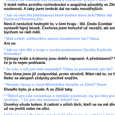
V době mého prvního rozhodování o angažmá působily ve Zlí
osobnosti. A taky jsem tenkrát dal na radu moudřejších.
* Jak se vám líbí představení,které budete dnes hrát?Máte rád
Čechova?Kristina,Zlín
Není-li neslušné hodnotit to, v čem hraju - líbí. Dodo Gombár
vystavěl fajný kúsek. Čechova jsem bohužel už nezažil, ale asi
bychom se rádi měli.
* Máš zvlášť oblíbeného autora divadelních her? Dana
Ani ne.
* Jak se vám líbí a hraje v novém predstavení Deníky Kryštofa
Kolumba?
Výstupy krále a královny jsou dobře napsané. A představení? 
že je to nejen podívaná.
* Je role, v níž jste hrál nejraději? Třeba za posledních pět let?
Toto téma jsem již zodpovídal, proto stručně. Mám rád to, co h
Nebo se alespoň vždycky poctivě snažím.
* Nemáte obavy o osud Městského divadla ve Zlíně? Pavel
Divadlo bylo, je a bude. A ve Zlíně taky.
* "Štěstí pro nás neexistuje a nemůže existovat, my po něm je
toužíme..." Co pro vás znamená štěstí? Iva
Úsměvy všude kolem. A radost v očích těch, kteří se na mě díva
už na jevišti nebo na ulici.