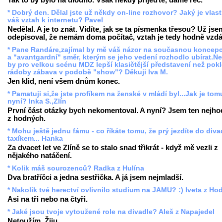
* Dobrý den. Dělal jste už někdy on-line rozhovor? Jaký je vlas
váš vztah k internetu? Pavel
Nedělal. A je to znát. Vidíte, jak se ta písmenka třesou? Už jse
odepisoval, že nemám doma počítač, vztah je tedy hodně vzdá
* Pane Randáre,zajímal by mě váš názor na současnou koncep
a "avantgardní" směr, kterým se jeho vedení rozhodlo ubírat.N
by pro velkou scénu MDZ lepší klasičtější představení než pokl
rádoby zábava v podobě "show"? Děkuji Iva M.
Jen klid, není všem dnům konec.
* Pamatuji si,že jste profíkem na ženské v mládí byl...Jak je tom
nyní? Inka S.,Zlín
První část otázky bych nekomentoval. A nyní? Jsem ten nejho
z hodných.
* Mohu ještě jednu fámu - co říkáte tomu, že prý jezdíte do diva
taxíkem... Hanka
Za dvacet let ve Zlíně se to stalo snad třikrát - když mě vezli z
nějakého natáčení.
* Kolik máš sourozenců? Radka z Hulína
Dva bratříčci a jedna sestřička. A já jsem nejmladší.
* Nakolik tvé herectví ovlivnilo studium na JAMU? :) Iveta z Ho
Asi na tři nebo na čtyři.
* Jaké jsou tvoje vytoužené role na divadle? Aleš z Napajedel
Netoužím. Žiju.