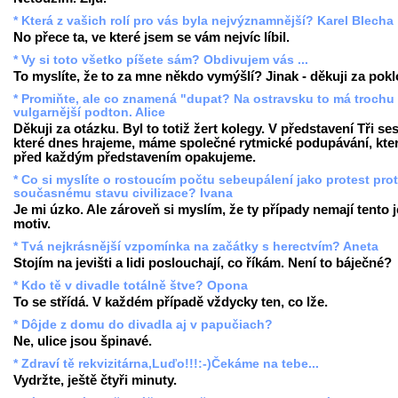
* Která z vašich rolí pro vás byla nejvýznamnější? Karel Blecha
No přece ta, ve které jsem se vám nejvíc líbil.
* Vy si toto všetko píšete sám? Obdivujem vás ...
To myslíte, že to za mne někdo vymýšlí? Jinak - děkuji za pok
* Promiňte, ale co znamená "dupat? Na ostravsku to má trochu
vulgarnější podton. Alice
Děkuji za otázku. Byl to totiž žert kolegy. V představení Tři ses
které dnes hrajeme, máme společné rytmické podupávání, kter
před každým představením opakujeme.
* Co si myslíte o rostoucím počtu sebeupálení jako protest prot
současnému stavu civilizace? Ivana
Je mi úzko. Ale zároveň si myslím, že ty případy nemají tento 
motiv.
* Tvá nejkrásnější vzpomínka na začátky s herectvím? Aneta
Stojím na jevišti a lidi poslouchají, co říkám. Není to báječné?
* Kdo tě v divadle totálně štve? Opona
To se střídá. V každém případě vždycky ten, co lže.
* Dôjde z domu do divadla aj v papučiach?
Ne, ulice jsou špinavé.
* Zdraví tě rekvizitárna,Luďo!!!:-)Čekáme na tebe...
Vydržte, ještě čtyři minuty.