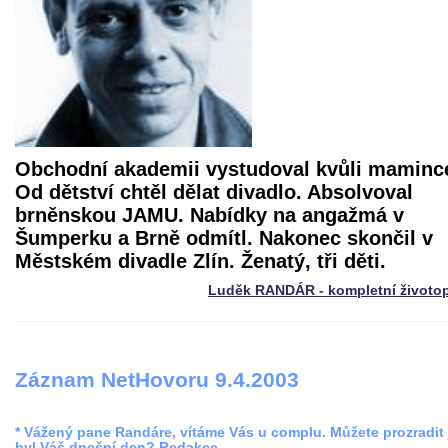
Obchodní akademii vystudoval kvůli maminc
Od dětství chtěl dělat divadlo. Absolvoval
brněnskou JAMU. Nabídky na angažmá v
Šumperku a Brně odmítl. Nakonec skončil v
Městském divadle Zlín. Ženatý, tři děti.
Luděk RANDÁR - kompletní životop
Záznam NetHovoru 9.4.2003
* Vážený pane Randáre, vítáme Vás u complu. Můžete prozradit 
byl Váš dnešní den? Redakce