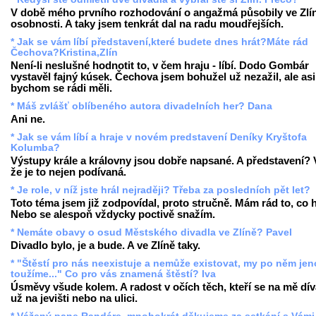
V době mého prvního rozhodování o angažmá působily ve Zlí
osobnosti. A taky jsem tenkrát dal na radu moudřejších.
* Jak se vám líbí představení,které budete dnes hrát?Máte rád
Čechova?Kristina,Zlín
Není-li neslušné hodnotit to, v čem hraju - líbí. Dodo Gombár
vystavěl fajný kúsek. Čechova jsem bohužel už nezažil, ale asi
bychom se rádi měli.
* Máš zvlášť oblíbeného autora divadelních her? Dana
Ani ne.
* Jak se vám líbí a hraje v novém predstavení Deníky Kryštofa
Kolumba?
Výstupy krále a královny jsou dobře napsané. A představení? 
že je to nejen podívaná.
* Je role, v níž jste hrál nejraději? Třeba za posledních pět let?
Toto téma jsem již zodpovídal, proto stručně. Mám rád to, co h
Nebo se alespoň vždycky poctivě snažím.
* Nemáte obavy o osud Městského divadla ve Zlíně? Pavel
Divadlo bylo, je a bude. A ve Zlíně taky.
* "Štěstí pro nás neexistuje a nemůže existovat, my po něm je
toužíme..." Co pro vás znamená štěstí? Iva
Úsměvy všude kolem. A radost v očích těch, kteří se na mě díva
už na jevišti nebo na ulici.