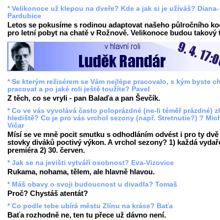
* Velikonoce už klepou na dveře? Kde a jak si je užíváš? Diana-
Pardubice
Letos se pokusíme s rodinou adaptovat našeho půlročního k
pro letní pobyt na chatě v Rožnově. Velikonoce budou takový t
* Se kterým režisérem se Vám nejlépe pracovalo, s kým byste ch
pracovat a po jaké roli ještě toužíte? Pavel
Z těch, co se vryli - pan Balaďa a pan Ševčík.
* Co ve vás vyvolává často poloprázdné (ne-li téměř prázdné) z
hlediště? Co je pro vás vrchol sezony (např. Stretnutie?) ? Mic
Vičar
Mísí se ve mně pocit smutku s odhodláním odvést i pro ty dvě
stovky diváků poctivý výkon. A vrchol sezony? 1) každá vyda
premiéra 2) 30. červen.
* Jak se na jevišti vytváří osobnost? Eva-Vizovice
Rukama, nohama, tělem, ale hlavně hlavou.
* Máš obavy o svoji budoucnost u divadla? Tomaš
Proč? Chystáš atentát?
* Co podle tebe ubírá městu Zlínu na kráse? Baťa
Baťa rozhodně ne, ten tu přece už dávno není.