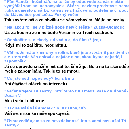
* Pán Randár, božehráň, na to, že by odpovede za vás niekto
vymýšľal som ani nepomyslela. Skôr si neviem predstaviť herc
ťuká namiesto pisárky, kolegyne z tlačoveho oddelenia či pod.
do klávesnice počítača... Pekný večer
Tak zavřete oči a za chvilku se vám vybavím. Mějte se hezky.
* Na jakou roli se v blízké době nejvíc těšíte? Zuzka-Olomouc
Už za hodinu ze mne bude Veršinin ve Třech sestrách.
* Odskočíte si niekedy z divadla aj do filmu? (zaj)
Když mi to zařídíte, neodmítnu.
* Věřím, že máte k mnohým rolím, které jste zvtvárnil pozitivní v
ale která role Vás oslovila nejvíce a na jakou byste nejraději
zapomněl?
Já se opravdu snažím mít rád to, čím žiju. No a na to škaredé 
rychle zapomínám. Tak je to se mnou.
* Co jste četl naposledy? Iva z Brna
Asi čtyřicet otázek na internetu.
* Večer hrajete Tri sestry. Patrí tento titul medzi vaše obľúbené?
Dušan V.
Mezi velmi oblíbené.
* Jak se máš váš Amorek?:o) Kristina,Zlín
Válí se, mršinka naše spokojená.
* Ospravedlňujem sa za nevzdelanosť, kto s vami naskúšal Tri
sestry?