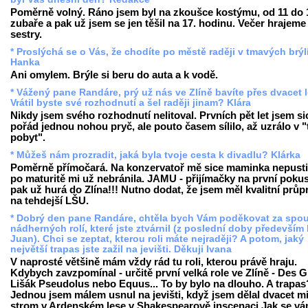
Poměrně volný. Ráno jsem byl na zkoušce kostýmu, od 11 do 
zubaře a pak už jsem se jen těšil na 17. hodinu. Večer hrajeme 
sestry.
* Proslýchá se o Vás, že chodíte po městě raději v tmavých brýlí
Hanka
Ani omylem. Brýle si beru do auta a k vodě.
* Vážený pane Randáre, prý už nás ve Zlíně bavíte přes dvacet 
Vrátil byste své rozhodnutí a šel raději jinam? Klára
Nikdy jsem svého rozhodnutí nelitoval. Prvních pět let jsem si
pořád jednou nohou pryč, ale pouto časem sílilo, až uzrálo v "
pobyt".
* Můžeš nám prozradit, jaká byla tvoje cesta k divadlu? Klárka
Poměrně přímočará. Na konzervatoř mě sice maminka nepustil
po maturitě mi už nebránila. JAMU - přijímačky na první pokus
pak už hurá do Zlína!!! Nutno dodat, že jsem měl kvalitní průp
na tehdejší LŠU.
* Dobrý den pane Randáre, chtěla bych Vám poděkovat za spo
nádherných rolí, které jste ztvárnil (z poslední doby především
Juan). Chci se zeptat, kterou roli máte nejraději? A potom, jaký
největší trapas jste zažil na jevišti. Děkuji Ivana
V naprosté většině mám vždy rád tu roli, kterou právě hraju.
Kdybych zavzpomínal - určitě první velká role ve Zlíně - Des G
Lišák Pseudolus nebo Equus... To by bylo na dlouho. A trapas
Jednou jsem málem usnul na jevišti, když jsem dělal dvacet m
strom v Ardenském lese v Shakespearově inscenaci Jak se vám