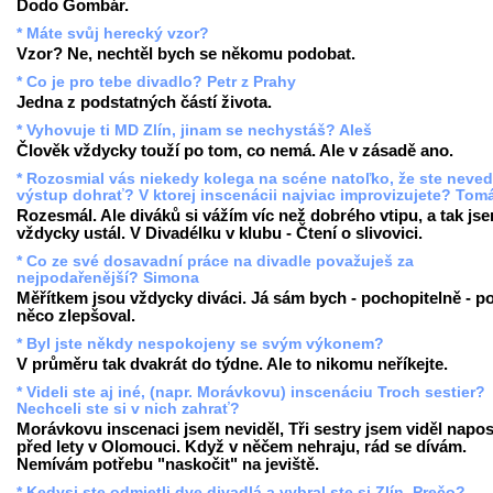
Dodo Gombár.
* Máte svůj herecký vzor?
Vzor? Ne, nechtěl bych se někomu podobat.
* Co je pro tebe divadlo? Petr z Prahy
Jedna z podstatných částí života.
* Vyhovuje ti MD Zlín, jinam se nechystáš? Aleš
Člověk vždycky touží po tom, co nemá. Ale v zásadě ano.
* Rozosmial vás niekedy kolega na scéne natoľko, že ste neved
výstup dohrať? V ktorej inscenácii najviac improvizujete? Tom
Rozesmál. Ale diváků si vážím víc než dobrého vtipu, a tak js
vždycky ustál. V Divadélku v klubu - Čtení o slivovici.
* Co ze své dosavadní práce na divadle považuješ za
nejpodařenější? Simona
Měřítkem jsou vždycky diváci. Já sám bych - pochopitelně - p
něco zlepšoval.
* Byl jste někdy nespokojeny se svým výkonem?
V průměru tak dvakrát do týdne. Ale to nikomu neříkejte.
* Videli ste aj iné, (napr. Morávkovu) inscenáciu Troch sestier?
Nechceli ste si v nich zahrať?
Morávkovu inscenaci jsem neviděl, Tři sestry jsem viděl napo
před lety v Olomouci. Když v něčem nehraju, rád se dívám.
Nemívám potřebu "naskočit" na jeviště.
* Kedysi ste odmietli dve divadlá a vybral ste si Zlín. Prečo?