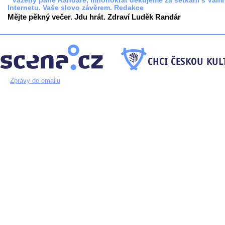
* Vážený pane Randáre, mnohokrát děkujeme za setkání s Vámi
Internetu. Vaše slovo závěrem. Redakce
Mějte pěkný večer. Jdu hrát. Zdraví Luděk Randár
Zprávy do emailu