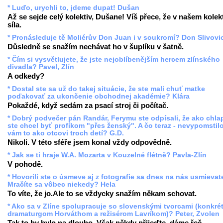
* Luďo, urychli to, jdeme dupat! Dušan
Až se sejde celý kolektiv, Dušane! Víš přece, že v našem kolekt
síla.
* Pronásleduje tě Moliérův Don Juan i v soukromí? Don Slivovi
Důsledně se snažím nechávat ho v šuplíku v šatně.
* Čím si vysvětlujete, že jste nejoblíbenějším hercem zlínského
divadla? Pavel, Zlín
A odkedy?
* Dostal ste sa už do takej situácie, že ste mali chuť matke
poďakovať za ukončenie obchodnej akadémie? Klára
Pokaždé, když sedám za psací stroj či počítač.
* Dobrý podvečer pán Randár, Ferymu ste odpísali, že ako chla
ste chcel byť profíkom "přes ženský". A čo teraz - nevypomstil
vám to ako otcovi troch detí? G.D.
Nikoli. V této sféře jsem konal vždy odpovědně.
* Jak se ti hraje W.A. Mozarta v Kouzelné flétně? Pavla-Zlín
V pohodě.
* Hovorili ste o úsmeve aj z fotografie sa dnes na nás usmievate
Mračíte sa vôbec niekedy? Hela
To víte, že jo.Ale to se vždycky snažím někam schovat.
* Ako sa v Zlíne spolupracuje so slovenskými tvorcami (konkré
dramaturgom Horváthom a režisérom Lavríkom)? Peter, Zvolen
Tak to by bylo na dlouho. Však někdy přijeďte, dáme řeč.