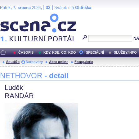
,
, |
|
32
Pátek
7. srpena
2026
Svátek má
Oldřiška
Scéna.cz
NA
ČASOPIS
KDY, KDE, CO, KDO
SPECIÁLNÍ
SLUŽBY/INFO
Soutěže
Nethovory
Akce online
Fotogalerie
NETHOVOR
- detail
Luděk
RANDÁR