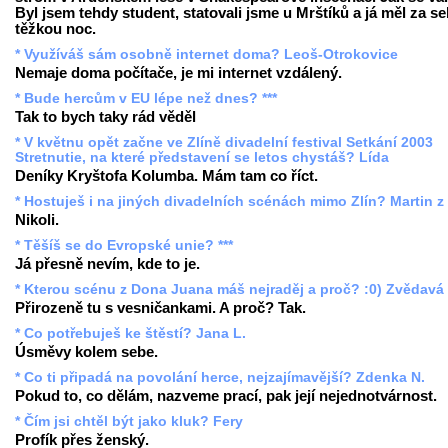
Byl jsem tehdy student, statovali jsme u Mrštíků a já měl za s
těžkou noc.
* Využíváš sám osobně internet doma? Leoš-Otrokovice
Nemaje doma počítače, je mi internet vzdálený.
* Bude hercům v EU lépe než dnes? ***
Tak to bych taky rád věděl
* V květnu opět začne ve Zlíně divadelní festival Setkání 2003
Stretnutie, na které představení se letos chystáš? Lída
Deníky Kryštofa Kolumba. Mám tam co říct.
* Hostuješ i na jiných divadelních scénách mimo Zlín? Martin z
Nikoli.
* Těšíš se do Evropské unie? ***
Já přesně nevím, kde to je.
* Kterou scénu z Dona Juana máš nejraděj a proč? :0) Zvědavá
Přirozeně tu s vesničankami. A proč? Tak.
* Co potřebuješ ke štěstí? Jana L.
Úsměvy kolem sebe.
* Co ti připadá na povolání herce, nejzajímavější? Zdenka N.
Pokud to, co dělám, nazveme prací, pak její nejednotvárnost.
* Čím jsi chtěl být jako kluk? Fery
Profík přes ženský.