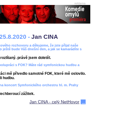
reklama
25.8.2020 -
Jan CINA
ového rozhovoru a děkujeme, že jste přijal naše
bo ještě bude Váš dnešní den, a jak se kamarádíte s
ozlítaný. právě jsem doletěl.
spolupráci s FOK? Máte rád symfonickou hudbu a
áci mě přivedlo samotné FOK, které mě oslovilo.
i hudbu.
ít na koncert Symfonického orchestru hl. m. Prahy
dechberoucí zážitek.
Jan CINA - celý NetHovor