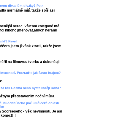
eberou divadlům diváky? Petr
dlo normálně míjí, takže spíš asi
íbenější herec. Všichni kolegové mě
chci nikoho jmenovat,abych neranil
inkt? Pavel
Včera jsem jí však ztratil, takže jsem
řil na filmovou tvorbu a dokončuji
inscenací. Prozraďte jak často hrajete?
e.
ád za roli Cosma nebo byste raději Dona?
každým představením noční můra.
vé, hudební nebo jiné umělecké oblasti
dim
a Scorseseho - Věk nevinnosti. Je asi
 konec!!!!