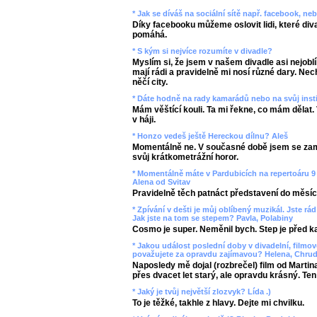
* Jak se díváš na sociální sítě např. facebook, n
Díky facebooku můžeme oslovit lidi, které diva
pomáhá.
* S kým si nejvíce rozumíte v divadle?
Myslím si, že jsem v našem divadle asi nejobl
mají rádi a pravidelně mi nosí různé dary. Ne
něčí city.
* Dáte hodně na rady kamarádů nebo na svůj inst
Mám věštící kouli. Ta mi řekne, co mám dělat. 
v háji.
* Honzo vedeš ještě Hereckou dílnu? Aleš
Momentálně ne. V současné době jsem se zamě
svůj krátkometrážní horor.
* Momentálně máte v Pardubicích na repertoáru 9 
Alena od Svitav
Pravidelně těch patnáct představení do měsíc
* Zpívání v dešti je můj oblíbený muzikál. Jste r
Jak jste na tom se stepem? Pavla, Polabiny
Cosmo je super. Neměnil bych. Step je před 
* Jakou událost poslední doby v divadelní, filmo
považujete za opravdu zajímavou? Helena, Chru
Naposledy mě dojal (rozbrečel) film od Martin
přes dvacet let starý, ale opravdu krásný. Ten
* Jaký je tvůj největší zlozvyk? Lída .)
To je těžké, takhle z hlavy. Dejte mi chvilku.