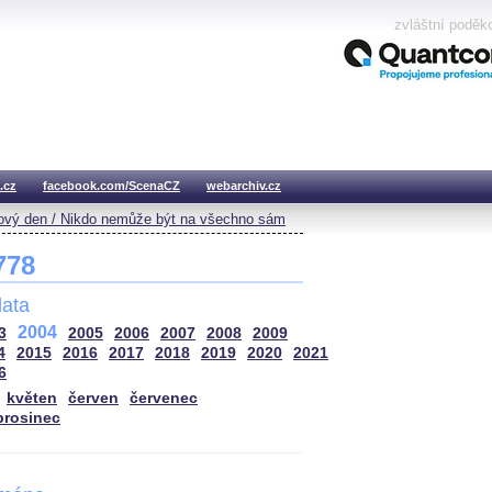
zvláštní poděk
.cz
facebook.com/ScenaCZ
webarchiv.cz
vý den / Nikdo nemůže být na všechno sám
 778
ata
2004
3
2005
2006
2007
2008
2009
4
2015
2016
2017
2018
2019
2020
2021
6
květen
červen
červenec
prosinec