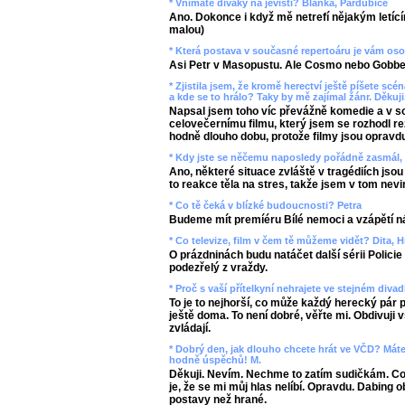
* Vnímáte diváky na jevišti? Blanka, Pardubice
Ano. Dokonce i když mě netrefí nějakým letící
malou)
* Která postava v současné repertoáru je vám oso
Asi Petr v Masopustu. Ale Cosmo nebo Gobbel 
* Zjistila jsem, že kromě herectví ještě píšete scén
a kde se to hrálo? Taky by mě zajímal žánr. Děkuj
Napsal jsem toho víc převážně komedie a v s
celovečernímu filmu, který jsem se rozhodl re
hodně dlouho dobu, protože filmy jsou opravdu
* Kdy jste se něčemu naposledy pořádně zasmál, s
Ano, některé situace zvláště v tragédiích jso
to reakce těla na stres, takže jsem v tom nevi
* Co tě čeká v blízké budoucnosti? Petra
Budeme mít premíéru Bílé nemoci a vzápětí n
* Co televize, film v čem tě můžeme vidět? Dita, 
O prázdninách budu natáčet další sérii Polici
podezřelý z vraždy.
* Proč s vaší přítelkyní nehrajete ve stejném diva
To je to nejhorší, co může každý herecký pár 
ještě doma. To není dobré, věřte mi. Obdivuji 
zvládají.
* Dobrý den, jak dlouho chcete hrát ve VČD? Máte 
hodně úspěchů! M.
Děkuji. Nevím. Nechme to zatím sudičkám. Co 
je, že se mi můj hlas nelíbí. Opravdu. Dabing
postavy než hrané.