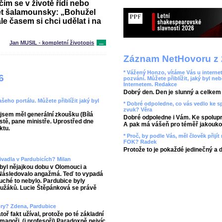
ím se v životě řídí nebo
pět šalamounsky: „Bohužel
e časem si chci udělat i na
Jan MUSIL - kompletní životopis
...
Záznam NetHovoru z 
* Vážený Honzo, vítáme Vás u internet
6
pozvání. Můžete přiblížit, jaký byl ne
Internetem. Redakce
Dobrý den. Den je slunný a celkem r
ašeho portálu. Můžete přiblížit jaký byl
* Dobré odpoledne, co vás vedlo ke 
zvuk? Věra
jsem měl generální zkoušku (Bílá
Dobré odpoledne i Vám. Ke spolupr
stě, pane ministře. Uprostřed dne
A pak má vášeň pro téměř jakoukol
ktu.
* Proč, by podle Vás, měl člověk přij
FOK? Radek
Protože to je pokaždé jedinečný a 
ivadla v Pardubicích? Milan
byl nějajkou dobu v Olomouci a
 Následovalo angažmá. Teď to vypadá
uché to nebylo. Pardubice byly
užáků. Lucie Štěpánková se právě
sory? Zdena, Pardubice
atoř fakt užíval, protože po té základní
 magoři. (i profesoři) Paradoxně nejvíc