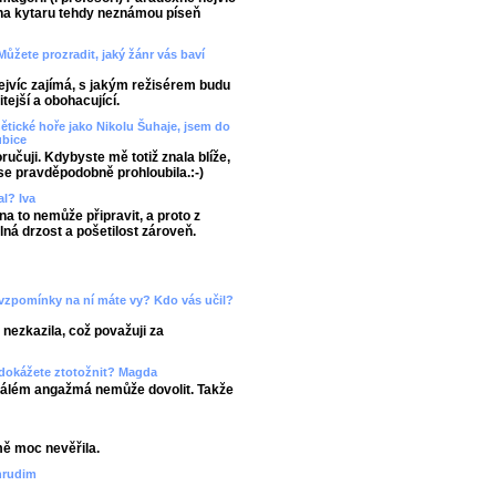
 na kytaru tehdy neznámou píseň
Můžete prozradit, jaký žánr vás baví
ejvíc zajímá, s jakým režisérem budu
tejší a obohacující.
nětické hoře jako Nikolu Šuhaje, jsem do
ubice
oručuji. Kdybyste mě totiž znala blíže,
 se pravděpodobně prohloubila.:-)
al? Iva
 na to nemůže připravit, a proto z
lná drzost a pošetilost zároveň.
vzpomínky na ní máte vy? Kdo vás učil?
nezkazila, což považuji za
nedokážete ztotožnit? Magda
tálém angažmá nemůže dovolit. Takže
mě moc nevěřila.
hrudim