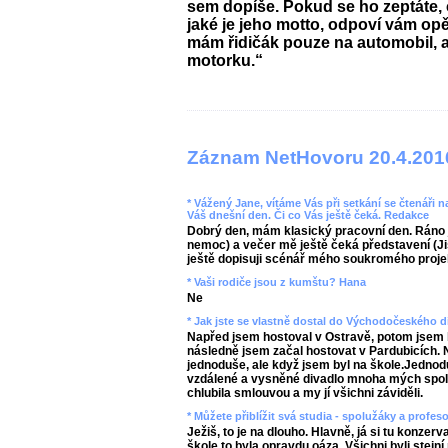
sem dopíše. Pokud se ho zeptáte, č
jaké je jeho motto, odpoví vám o
mám řidičák pouze na automobil, al
motorku.“
Záznam NetHovoru 20.4.201
* Vážený Jane, vítáme Vás při setkání se čtenáři n
Váš dnešní den. Či co Vás ještě čeká. Redakce
Dobrý den, mám klasický pracovní den. Ráno 
nemoc) a večer mě ještě čeká představení (Ji
ještě dopisuji scénář mého soukromého proje
* Vaši rodiče jsou z kumštu? Hana
Ne
* Jak jste se vlastně dostal do Východočeského d
Napřed jsem hostoval v Ostravě, potom jsem 
následně jsem začal hostovat v Pardubicích.
jednoduše, ale když jsem byl na škole.Jednod
vzdálené a vysněné divadlo mnoha mých spol
chlubila smlouvou a my jí všichni záviděli.
* Můžete přiblížit svá studia - spolužáky a profe
Ježiš, to je na dlouho. Hlavně, já si tu konzerv
škole to byla opravdu oáza. Všichni byli stejní