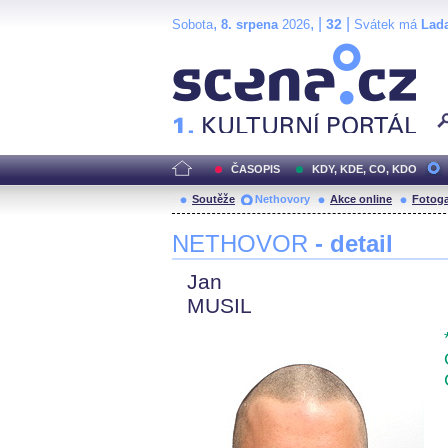
,
, |
|
32
Sobota
8. srpena
2026
Svátek má
Lad
Scéna.cz
ČASOPIS
KDY, KDE, CO, KDO
Soutěže
Nethovory
Akce online
Fotoga
NETHOVOR
- detail
Jan
MUSIL