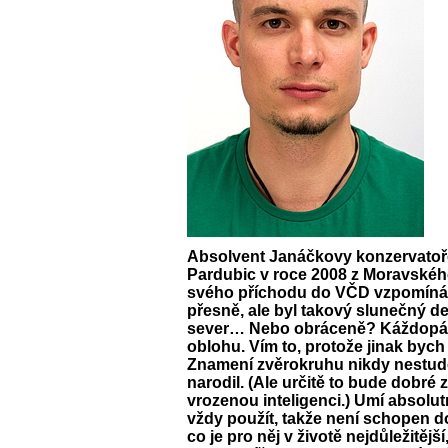
Absolvent Janáčkovy konzervatoře
Pardubic v roce 2008 z Moravskéh
svého příchodu do VČD vzpomíná 
přesně, ale byl takový slunečný den 
sever… Nebo obráceně? Káždopád
oblohu. Vím to, protože jinak bych
Znamení zvěrokruhu nikdy nestudov
narodil. (Ale určitě to bude dobré 
vrozenou inteligenci.) Umí absolu
vždy použít, takže není schopen do
co je pro něj v životě nejdůležitější,