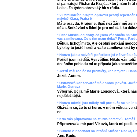
si pamatujui Richarda Krajča, který nám hrál
Lolita. Za týden obrovský hit v rádiu.
* V Pardubicích hrajete opravdu pestrý repertoár. 
nejvíc? Klára, Praha 9
Máte pravdu. Hrajeme. Spíš než žánr mě asi n
dělat. Setkávání s lidmi je pro mě daleko důleži
* Pane Musile, od doby, co jsem vás viděla na Ku
vás zamilovaná. Co s tím mám dělat? Petra, Pard
Děkuji, lichotí mi to. Ale osobní setkání nedop
bylo by to ještě horší a vaše zamilovanost by
* Honzo jakou největší pošetilost jsi v životě uděl
Pořídil jsem si dítě. Vysvětlím. Nikdo vás totiž
dnešního pohledu mi to připadá jako neuvěřite
* Jezdí Vaši rodiče na premiéry, kde hrajete? Hana
Jezdí. Autem.
* Ostravská konzervatoř má dobrou pověst. Jaké 
Marie, Ostrava
Výborné. Učila mě Marie Logojdová, která nás 
nejdůležitější.
* Honzo odmítl jste někdy roli proto, že se s ní 
Obávám se, že to si herec v mém věku a ve s
ne.
* Kdo Vás připravoval na studia herectví? Tomáš
Připravovala mě paní Viková, která mi podle 
* Budete v inscenaci na letošní Kuňce? Radka, C
Ano. Budu.