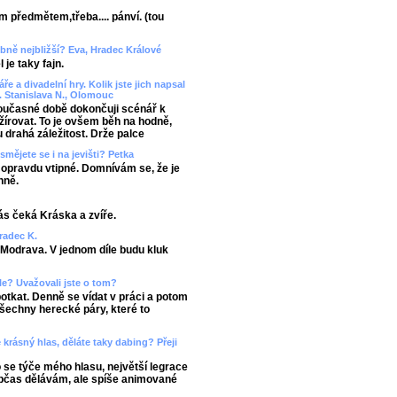
m předmětem,třeba.... pánví. (tou
bně nejbližší? Eva, Hradec Králové
je taky fajn.
áře a divadelní hry. Kolik jste jich napsal
i. Stanislava N., Olomouc
oučasné době dokončuji scénář k
žírovat. To je ovšem běh na hodně,
 drahá záležitost. Drže palce
mějete se i na jevišti? Petka
u opravdu vtipné. Domnívám se, že je
nně.
ás čeká Kráska a zvíře.
Hradec K.
e Modrava. V jednom díle budu kluk
dle? Uvažovali jste o tom?
potkat. Denně se vídat v práci a potom
všechny herecké páry, které to
krásný hlas, děláte taky dabing? Přeji
se týče mého hlasu, největší legrace
 občas dělávám, ale spíše animované