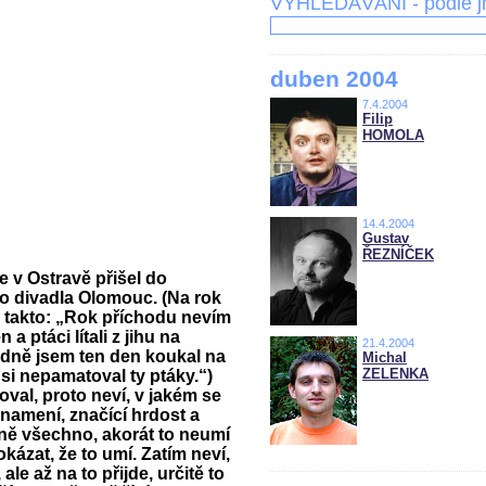
VYHLEDÁVÁNÍ - podle 
duben 2004
7.4.2004
Filip
HOMOLA
14.4.2004
Gustav
ŘEZNÍČEK
 v Ostravě přišel do
o divadla Olomouc. (Na rok
takto: „Rok příchodu nevím
a ptáci lítali z jihu na
21.4.2004
ně jsem ten den koukal na
Michal
ZELENKA
 si nepamatoval ty ptáky.“)
al, proto neví, v jakém se
znamení, značící hrdost a
tně všechno, akorát to neumí
kázat, že to umí. Zatím neví,
 ale až na to přijde, určitě to