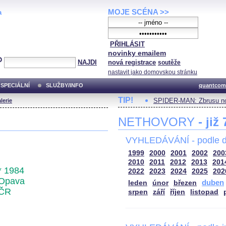
MOJE SCÉNA >>
a
PŘIHLÁSIT
novinky emailem
NAJDI
nová registrace
soutěže
nastavit jako domovskou stránku
SPECIÁLNÍ
SLUŽBY/INFO
quantcom
TIP!
SPIDER-MAN: Zbrusu no
lerie
NETHOVORY
- již
VYHLEDÁVÁNÍ - podle d
1999
2000
2001
2002
200
2010
2011
2012
2013
201
* 1984
2022
2023
2024
2025
202
Opava
duben
leden
únor
březen
ČR
srpen
září
říjen
listopad