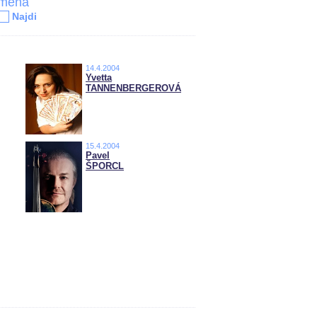
jména
Najdi
14.4.2004
Yvetta
TANNENBERGEROVÁ
15.4.2004
Pavel
ŠPORCL