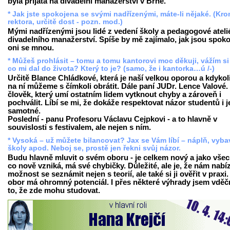
byla přijata na divadelní manažerství v Brně.
* Jak jste spokojena se svými nadřízenými, máte-li nějaké. (Kr
rektora, určitě dost - pozn. mod.)
Mými nadřízenými jsou lidé z vedení školy a pedagogové ateli
divadelního manažerství. Spíše by mě zajímalo, jak jsou spoko
oni se mnou.
* Můžeš prohlásit – tomu a tomu kantorovi moc děkuji, vážím si
co mi dal do života? Který to je? (samo, že i kantorka…ú /-)
Určitě Blance Chládkové, která je naší velkou oporou a kdykol
na ní můžeme s čímkoli obrátit. Dále paní JUDr. Lence Valové. 
člověk, který umí ostatním lidem vytknout chyby a zároveň i
pochválit. Líbí se mi, že dokáže respektovat názor studentů i j
samotné.
Poslední - panu Profesoru Václavu Cejpkovi - a to hlavně v
souvislosti s festivalem, ale nejen s ním.
* Vysoká – už můžete bilancovat? Jax se Vám líbí – náplň, vyba
školy apod. Neboj se, prostě jen řekni svůj názor.
Budu hlavně mluvit o svém oboru - je celkem nový a jako vše
co nově vzniká, má své chybičky. Důležité, ale je, že nám nabíz
možnost se seznámit nejen s teorií, ale také si ji ověřit v praxi
obor má ohromný potenciál. I přes některé výhrady jsem vděč
to, že zde mohu studovat.