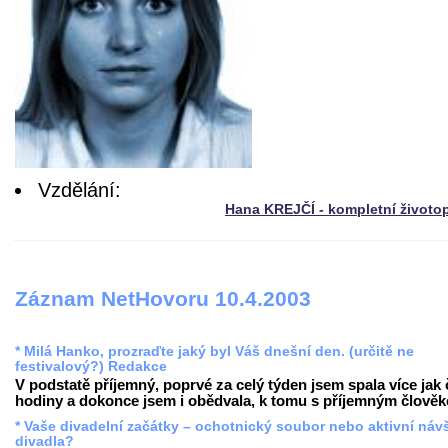
Vzdělání:
Hana KREJČÍ - kompletní životo
Záznam NetHovoru 10.4.2003
* Milá Hanko, prozraďte jaký byl Váš dnešní den. (určitě ne
festivalový?) Redakce
V podstatě příjemný, poprvé za celý týden jsem spala více jak 
hodiny a dokonce jsem i obědvala, k tomu s příjemným člověke
* Vaše divadelní začátky – ochotnický soubor nebo aktivní náv
divadla?