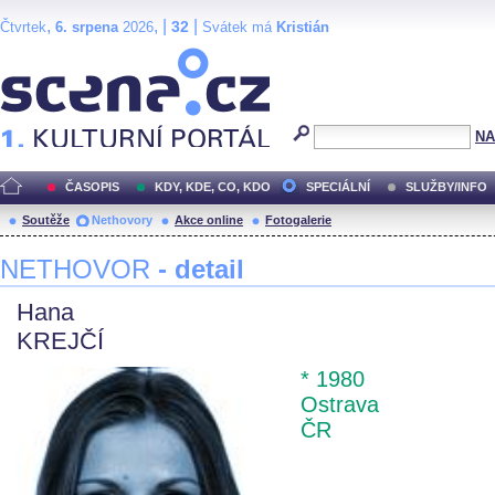
,
, |
|
32
Čtvrtek
6. srpena
2026
Svátek má
Kristián
Scéna.cz
NA
ČASOPIS
KDY, KDE, CO, KDO
SPECIÁLNÍ
SLUŽBY/INFO
Soutěže
Nethovory
Akce online
Fotogalerie
NETHOVOR
- detail
Hana
KREJČÍ
* 1980
Ostrava
ČR