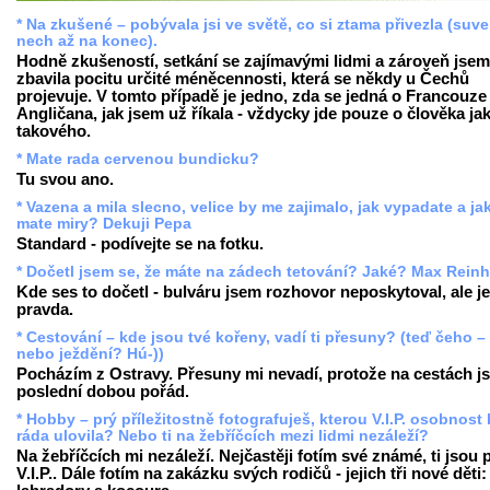
* Na zkušené – pobývala jsi ve světě, co si ztama přivezla (suv
nech až na konec).
Hodně zkušeností, setkání se zajímavými lidmi a zároveň jsem
zbavila pocitu určité méněcennosti, která se někdy u Čechů
projevuje. V tomto případě je jedno, zda se jedná o Francouze 
Angličana, jak jsem už říkala - vždycky jde pouze o člověka ja
takového.
* Mate rada cervenou bundicku?
Tu svou ano.
* Vazena a mila slecno, velice by me zajimalo, jak vypadate a ja
mate miry? Dekuji Pepa
Standard - podívejte se na fotku.
* Dočetl jsem se, že máte na zádech tetování? Jaké? Max Reinh
Kde ses to dočetl - bulváru jsem rozhovor neposkytoval, ale je
pravda.
* Cestování – kde jsou tvé kořeny, vadí ti přesuny? (teď čeho –
nebo ježdění? Hú-))
Pocházím z Ostravy. Přesuny mi nevadí, protože na cestách j
poslední dobou pořád.
* Hobby – prý příležitostně fotografuješ, kterou V.I.P. osobnost
ráda ulovila? Nebo ti na žebříčcích mezi lidmi nezáleží?
Na žebříčcích mi nezáleží. Nejčastěji fotím své známé, ti jsou
V.I.P.. Dále fotím na zakázku svých rodičů - jejich tři nové děti: