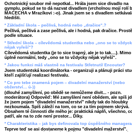
Ochotnický soubor mě nepotkal... Hrála jsem sice divadlo na
gymplu, pokud se to dá nazvat divadlem (vrcholnou mojí rolí b
MACECHA v Mrazíkovi :-o). Jinak jsem se s divadlem setkával
hledišti.
* Základní škola – pečlivá, hodná nebo „dračice“.?
Pečlivá, pečlivá a zase pečlivá, ale i hodná, pak dračice. Prost
podle situace.
* Střední škola – cílevědomá studentka nebo „ono se to vždyc
nějak vyřeší“?
Cílevědomá studentka (je to sice trapný, ale je to tak....). Mimo
úplně normální, tedy „ono se to vždycky nějak vyřeší“.
* Jakou funkci máš vlastně na festivalu Střetnutí/ Encouter?
Jsem studentská koordinátorka - organizuji a plánuji práci st
kteří zajišťují realizaci festivalu.
* Co pro tebe znamená pojem – divadelní manažerství (nebo
obžerství… ú-))
(dlouhé zamyšlení, po obědě se nemůžeme divit... - pozn.
moderátora) Odpověď: Mé zamyšlení není obědem, ale spíš jde
že jsem pojem "divadelní manažerství" nikdy tak do hloubky
nezkoumala. Spíš záleží na tom, co se za tím pojmem skrývá.
Obsahem té činnosti dle mého je: praktická náplň, všechno, c
patří, ale na to zde není prostor... Díky.
* Charakteristika – jak bys definovala top úspěšného managera
Teprve teď se asi dostaneme k pojmu "divadelní mažerství".