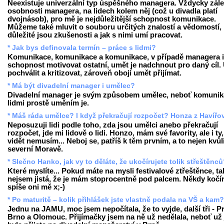
Neexistuje univerzální typ úspěšného managera. Vždycky zále
osobnosti managera, na lidech kolem něj (což u divadla platí
dvojnásob), pro mě je nejdůležitější schopnost komunikace.
Můžeme také mluvit o souboru určitých znalostí a vědomostí,
důležité jsou zkušenosti a jak s nimi umí pracovat.
* Jak bys definovala termín – práce s lidmi?
Komunikace, komunikace a komunikace, v případě managera i
schopnost motivovat ostatní, umět je nadchnout pro daný cíl.
pochválit a kritizovat, zároveň obojí umět přijímat.
* Má být divadelní manager i umělec?
Divadelní manager je svým způsobem umělec, neboť komunik
lidmi prostě uměním je.
* Máš ráda umělce? I když překračují rozpočet? Honza z Havířo
Neposuzuji lidi podle toho, zda jsou umělci anebo překračují
rozpočet, jde mi lidově o lidi. Honzo, mám své favority, ale i ty,
vidět nemusím... Neboj se, patříš k těm prvním, a to nejen kvůl
severní Moravě.
* Slečno Hanko, jak vy to děláte, že ukočírujete tolik střeštěnc
Které myslíte... Pokud máte na mysli festivalové ztřeštěnce, ta
nejsem jistá, že je mám stoprocentně pod palcem. Někdy kočír
spíše oni mě x;-)
* Po maturitě – kolik přihlášek jste vlastně podala na VŠ a kam?
Jednu na JAMU, moc jsem nepočítala, že to vyjde, další tři - P
Brno a Olomouc. Přijímačky jsem na ně už nedělala, neboť už