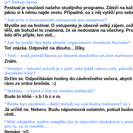
je? Dekuji Jarda
Festival je součástí našeho studijního programu. Záleží na ka
jakou si k němu najde cestu. Případně, co z něj vytěží pro seb
* Jak je to s dostupnosti vstupenek pro verejnost?
Myslíte asi na festival. O vstupenky je obecně velký zájem, co
těší, ale bohužel to znamená, že se nedostane na všechny. Pr
kdo dřív přijde, ten vidí...
* Jak by podle Vas byla idealni organizacni struktura fesivalu?
Toť otázka. Odpověď na dlouho... Díky.
* Test – znáš portál Scena.cz (kromě dnešního on-line rozhovo
Znám.
* Setkání – letošní ročník je v půli, máš ještě silnou vůli, přenáš
divadelní kůly?
Držím se. Odpočítávám hodiny do závěrečného večera, abych
ráno ze srdce brečela. :-)
* Setkání – s kým/ s čím se nerada setkáváš?
Bude to klišé - s b l b c e m.
* Řekla bys závěrem – další ročník na svá bedra neberem? ú/-)
Já určitě ne. Neberu. Budu nápomocná ostatním, pokud budo
chtít.
* Máš nějakého svého smajlíka (to je takovéto obrázkové s pís
pro ty, co to nevědí….
Nemám :>()