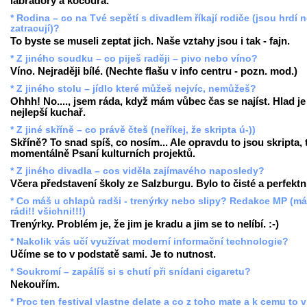
labradory a kocoura.
* Rodina – co na Tvé sepětí s divadlem říkají rodiče (jsou hrdí 
zatracují)?
To byste se museli zeptat jich. Naše vztahy jsou i tak - fajn.
* Z jiného soudku – co piješ raději – pivo nebo víno?
Víno. Nejraději bílé. (Nechte flašu v info centru - pozn. mod.)
* Z jiného stolu – jídlo které můžeš nejvíc, nemůžeš?
Ohhh! No...., jsem ráda, když mám vůbec čas se najíst. Hlad je
nejlepší kuchař.
* Z jiné skříně – co právě čteš (neříkej, že skripta ú-))
Skříně? To snad spíš, co nosím... Ale opravdu to jsou skripta,
momentálně Psaní kulturních projektů.
* Z jiného divadla – cos viděla zajímavého naposledy?
Včera představení školy ze Salzburgu. Bylo to čisté a perfektn
* Co máš u chlapů radši - trenýrky nebo slipy? Redakce MP (m
rádi!! všichni!!!)
Trenýrky. Problém je, že jim je kradu a jim se to nelíbí. :-)
* Nakolik vás učí využívat moderní informační technologie?
Učíme se to v podstatě sami. Je to nutnost.
* Soukromí – zapálíš si s chutí při snídani cigaretu?
Nekouřím.
* Proc ten festival vlastne delate a co z toho mate a k cemu to 