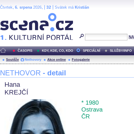
,
, |
|
32
Čtvrtek
6. srpena
2026
Svátek má
Kristián
Scéna.cz
NA
ČASOPIS
KDY, KDE, CO, KDO
SPECIÁLNÍ
SLUŽBY/INFO
Soutěže
Nethovory
Akce online
Fotogalerie
NETHOVOR
- detail
Hana
KREJČÍ
* 1980
Ostrava
ČR