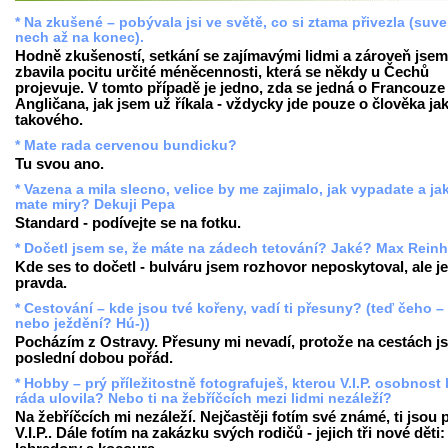
* Na zkušené – pobývala jsi ve světě, co si ztama přivezla (suv
nech až na konec).
Hodně zkušeností, setkání se zajímavými lidmi a zároveň jsem
zbavila pocitu určité méněcennosti, která se někdy u Čechů
projevuje. V tomto případě je jedno, zda se jedná o Francouze 
Angličana, jak jsem už říkala - vždycky jde pouze o člověka ja
takového.
* Mate rada cervenou bundicku?
Tu svou ano.
* Vazena a mila slecno, velice by me zajimalo, jak vypadate a ja
mate miry? Dekuji Pepa
Standard - podívejte se na fotku.
* Dočetl jsem se, že máte na zádech tetování? Jaké? Max Reinh
Kde ses to dočetl - bulváru jsem rozhovor neposkytoval, ale je
pravda.
* Cestování – kde jsou tvé kořeny, vadí ti přesuny? (teď čeho –
nebo ježdění? Hú-))
Pocházím z Ostravy. Přesuny mi nevadí, protože na cestách j
poslední dobou pořád.
* Hobby – prý příležitostně fotografuješ, kterou V.I.P. osobnost
ráda ulovila? Nebo ti na žebříčcích mezi lidmi nezáleží?
Na žebříčcích mi nezáleží. Nejčastěji fotím své známé, ti jsou
V.I.P.. Dále fotím na zakázku svých rodičů - jejich tři nové děti: