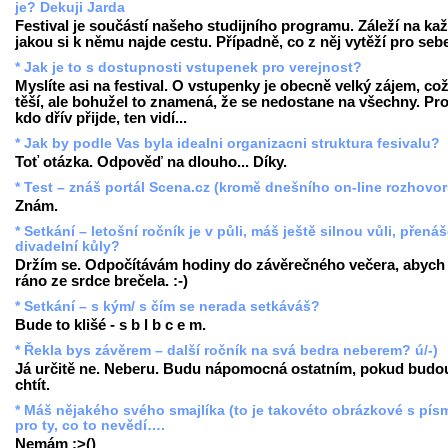
je? Dekuji Jarda
Festival je součástí našeho studijního programu. Záleží na ka
jakou si k němu najde cestu. Případně, co z něj vytěží pro seb
* Jak je to s dostupnosti vstupenek pro verejnost?
Myslíte asi na festival. O vstupenky je obecně velký zájem, co
těší, ale bohužel to znamená, že se nedostane na všechny. Pr
kdo dřív přijde, ten vidí...
* Jak by podle Vas byla idealni organizacni struktura fesivalu?
Toť otázka. Odpověď na dlouho... Díky.
* Test – znáš portál Scena.cz (kromě dnešního on-line rozhovo
Znám.
* Setkání – letošní ročník je v půli, máš ještě silnou vůli, přenáš
divadelní kůly?
Držím se. Odpočítávám hodiny do závěrečného večera, abych
ráno ze srdce brečela. :-)
* Setkání – s kým/ s čím se nerada setkáváš?
Bude to klišé - s b l b c e m.
* Řekla bys závěrem – další ročník na svá bedra neberem? ú/-)
Já určitě ne. Neberu. Budu nápomocná ostatním, pokud budo
chtít.
* Máš nějakého svého smajlíka (to je takovéto obrázkové s pís
pro ty, co to nevědí….
Nemám :>()