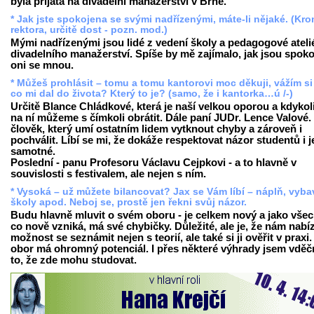
byla přijata na divadelní manažerství v Brně.
* Jak jste spokojena se svými nadřízenými, máte-li nějaké. (Kr
rektora, určitě dost - pozn. mod.)
Mými nadřízenými jsou lidé z vedení školy a pedagogové ateli
divadelního manažerství. Spíše by mě zajímalo, jak jsou spoko
oni se mnou.
* Můžeš prohlásit – tomu a tomu kantorovi moc děkuji, vážím si
co mi dal do života? Který to je? (samo, že i kantorka…ú /-)
Určitě Blance Chládkové, která je naší velkou oporou a kdykol
na ní můžeme s čímkoli obrátit. Dále paní JUDr. Lence Valové. 
člověk, který umí ostatním lidem vytknout chyby a zároveň i
pochválit. Líbí se mi, že dokáže respektovat názor studentů i j
samotné.
Poslední - panu Profesoru Václavu Cejpkovi - a to hlavně v
souvislosti s festivalem, ale nejen s ním.
* Vysoká – už můžete bilancovat? Jax se Vám líbí – náplň, vyba
školy apod. Neboj se, prostě jen řekni svůj názor.
Budu hlavně mluvit o svém oboru - je celkem nový a jako vše
co nově vzniká, má své chybičky. Důležité, ale je, že nám nabíz
možnost se seznámit nejen s teorií, ale také si ji ověřit v praxi
obor má ohromný potenciál. I přes některé výhrady jsem vděč
to, že zde mohu studovat.