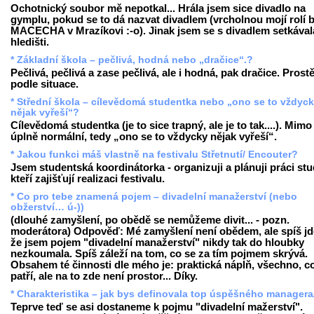
Ochotnický soubor mě nepotkal... Hrála jsem sice divadlo na
gymplu, pokud se to dá nazvat divadlem (vrcholnou mojí rolí b
MACECHA v Mrazíkovi :-o). Jinak jsem se s divadlem setkával
hledišti.
* Základní škola – pečlivá, hodná nebo „dračice“.?
Pečlivá, pečlivá a zase pečlivá, ale i hodná, pak dračice. Prost
podle situace.
* Střední škola – cílevědomá studentka nebo „ono se to vždyc
nějak vyřeší“?
Cílevědomá studentka (je to sice trapný, ale je to tak....). Mimo
úplně normální, tedy „ono se to vždycky nějak vyřeší“.
* Jakou funkci máš vlastně na festivalu Střetnutí/ Encouter?
Jsem studentská koordinátorka - organizuji a plánuji práci st
kteří zajišťují realizaci festivalu.
* Co pro tebe znamená pojem – divadelní manažerství (nebo
obžerství… ú-))
(dlouhé zamyšlení, po obědě se nemůžeme divit... - pozn.
moderátora) Odpověď: Mé zamyšlení není obědem, ale spíš jde
že jsem pojem "divadelní manažerství" nikdy tak do hloubky
nezkoumala. Spíš záleží na tom, co se za tím pojmem skrývá.
Obsahem té činnosti dle mého je: praktická náplň, všechno, c
patří, ale na to zde není prostor... Díky.
* Charakteristika – jak bys definovala top úspěšného managera
Teprve teď se asi dostaneme k pojmu "divadelní mažerství".