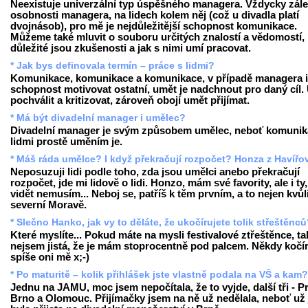
Neexistuje univerzální typ úspěšného managera. Vždycky zále
osobnosti managera, na lidech kolem něj (což u divadla platí
dvojnásob), pro mě je nejdůležitější schopnost komunikace.
Můžeme také mluvit o souboru určitých znalostí a vědomostí,
důležité jsou zkušenosti a jak s nimi umí pracovat.
* Jak bys definovala termín – práce s lidmi?
Komunikace, komunikace a komunikace, v případě managera i
schopnost motivovat ostatní, umět je nadchnout pro daný cíl.
pochválit a kritizovat, zároveň obojí umět přijímat.
* Má být divadelní manager i umělec?
Divadelní manager je svým způsobem umělec, neboť komunik
lidmi prostě uměním je.
* Máš ráda umělce? I když překračují rozpočet? Honza z Havířo
Neposuzuji lidi podle toho, zda jsou umělci anebo překračují
rozpočet, jde mi lidově o lidi. Honzo, mám své favority, ale i ty,
vidět nemusím... Neboj se, patříš k těm prvním, a to nejen kvůl
severní Moravě.
* Slečno Hanko, jak vy to děláte, že ukočírujete tolik střeštěnc
Které myslíte... Pokud máte na mysli festivalové ztřeštěnce, ta
nejsem jistá, že je mám stoprocentně pod palcem. Někdy kočír
spíše oni mě x;-)
* Po maturitě – kolik přihlášek jste vlastně podala na VŠ a kam?
Jednu na JAMU, moc jsem nepočítala, že to vyjde, další tři - P
Brno a Olomouc. Přijímačky jsem na ně už nedělala, neboť už