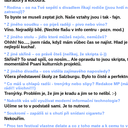
labradory a kocoura.
* Rodina – co na Tvé sepětí s divadlem říkají rodiče (jsou hrdí 
zatracují)?
To byste se museli zeptat jich. Naše vztahy jsou i tak - fajn.
* Z jiného soudku – co piješ raději – pivo nebo víno?
Víno. Nejraději bílé. (Nechte flašu v info centru - pozn. mod.)
* Z jiného stolu – jídlo které můžeš nejvíc, nemůžeš?
Ohhh! No...., jsem ráda, když mám vůbec čas se najíst. Hlad je
nejlepší kuchař.
* Z jiné skříně – co právě čteš (neříkej, že skripta ú-))
Skříně? To snad spíš, co nosím... Ale opravdu to jsou skripta,
momentálně Psaní kulturních projektů.
* Z jiného divadla – cos viděla zajímavého naposledy?
Včera představení školy ze Salzburgu. Bylo to čisté a perfektn
* Co máš u chlapů radši - trenýrky nebo slipy? Redakce MP (m
rádi!! všichni!!!)
Trenýrky. Problém je, že jim je kradu a jim se to nelíbí. :-)
* Nakolik vás učí využívat moderní informační technologie?
Učíme se to v podstatě sami. Je to nutnost.
* Soukromí – zapálíš si s chutí při snídani cigaretu?
Nekouřím.
* Proc ten festival vlastne delate a co z toho mate a k cemu to 