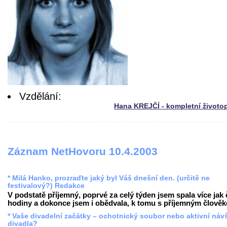
Vzdělání:
Hana KREJČÍ - kompletní životo
Záznam NetHovoru 10.4.2003
* Milá Hanko, prozraďte jaký byl Váš dnešní den. (určitě ne
festivalový?) Redakce
V podstatě příjemný, poprvé za celý týden jsem spala více jak 
hodiny a dokonce jsem i obědvala, k tomu s příjemným člověke
* Vaše divadelní začátky – ochotnický soubor nebo aktivní náv
divadla?