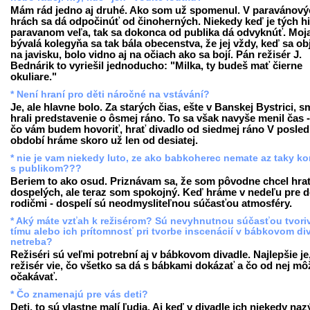
Mám rád jedno aj druhé. Ako som už spomenul. V paravánový
hrách sa dá odpočinúť od činoherných. Niekedy keď je tých hi
paravanom veľa, tak sa dokonca od publika dá odvyknúť. Moj
bývalá kolegyňa sa tak bála obecenstva, že jej vždy, keď sa obj
na javisku, bolo vidno aj na očiach ako sa bojí. Pán režisér J.
Bednárik to vyriešil jednoducho: "Milka, ty budeš mať čierne
okuliare."
* Není hraní pro děti náročné na vstávání?
Je, ale hlavne bolo. Za starých čias, ešte v Banskej Bystrici, s
hrali predstavenie o ôsmej ráno. To sa však navyše menil čas 
čo vám budem hovoriť, hrať divadlo od siedmej ráno V posl
období hráme skoro už len od desiatej.
* nie je vam niekedy luto, ze ako babkoherec nemate az taky ko
s publikom???
Beriem to ako osud. Priznávam sa, že som pôvodne chcel hra
dospelých, ale teraz som spokojný. Keď hráme v nedeľu pre de
rodičmi - dospelí sú neodmysliteľnou súčasťou atmosféry.
* Aký máte vzťah k režisérom? Sú nevyhnutnou súčasťou tvori
tímu alebo ich prítomnosť pri tvorbe inscenácií v bábkovom di
netreba?
Režiséri sú veľmi potrební aj v bábkovom divadle. Najlepšie je
režisér vie, čo všetko sa dá s bábkami dokázať a čo od nej mô
očakávať.
* Čo znamenajú pre vás deti?
Deti, to sú vlastne malí ľudia. Aj keď v divadle ich niekedy na