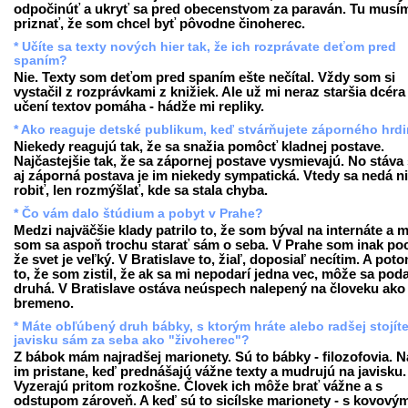
odpočinúť a ukryť sa pred obecenstvom za paraván. Tu musí
priznať, že som chcel byť pôvodne činoherec.
* Učíte sa texty nových hier tak, že ich rozprávate deťom pred
spaním?
Nie. Texty som deťom pred spaním ešte nečítal. Vždy som si
vystačil z rozprávkami z knižiek. Ale už mi neraz staršia dcéra 
učení textov pomáha - hádže mi repliky.
* Ako reaguje detské publikum, keď stvárňujete záporného hrd
Niekedy reagujú tak, že sa snažia pomôcť kladnej postave.
Najčastejšie tak, že sa zápornej postave vysmievajú. No stáva 
aj záporná postava je im niekedy sympatická. Vtedy sa nedá n
robiť, len rozmýšlať, kde sa stala chyba.
* Čo vám dalo štúdium a pobyt v Prahe?
Medzi najväčšie klady patrilo to, že som býval na internáte a 
som sa aspoň trochu starať sám o seba. V Prahe som inak pocí
že svet je veľký. V Bratislave to, žiaľ, doposiaľ necítim. A poto
to, že som zistil, že ak sa mi nepodarí jedna vec, môže sa poda
druhá. V Bratislave ostáva neúspech nalepený na človeku ako
bremeno.
* Máte obľúbený druh bábky, s ktorým hráte alebo radšej stojít
javisku sám za seba ako "živoherec"?
Z bábok mám najradšej marionety. Sú to bábky - filozofovia. N
im pristane, keď prednášajú vážne texty a mudrujú na javisku.
Vyzerajú pritom rozkošne. Človek ich môže brať vážne a s
odstupom zároveň. A keď sú to sicílske marionety - s kovový