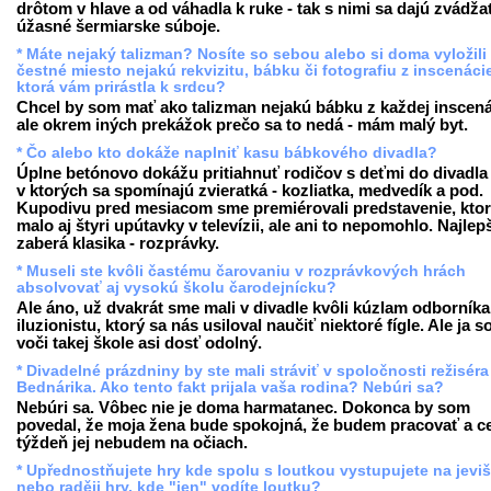
drôtom v hlave a od váhadla k ruke - tak s nimi sa dajú zvádža
úžasné šermiarske súboje.
* Máte nejaký talizman? Nosíte so sebou alebo si doma vyložili
čestné miesto nejakú rekvizitu, bábku či fotografiu z inscenáci
ktorá vám prirástla k srdcu?
Chcel by som mať ako talizman nejakú bábku z každej inscená
ale okrem iných prekážok prečo sa to nedá - mám malý byt.
* Čo alebo kto dokáže naplniť kasu bábkového divadla?
Úplne betónovo dokážu pritiahnuť rodičov s deťmi do divadla t
v ktorých sa spomínajú zvieratká - kozliatka, medvedík a pod.
Kupodivu pred mesiacom sme premiérovali predstavenie, kto
malo aj štyri upútavky v televízii, ale ani to nepomohlo. Najlep
zaberá klasika - rozprávky.
* Museli ste kvôli častému čarovaniu v rozprávkových hrách
absolvovať aj vysokú školu čarodejnícku?
Ale áno, už dvakrát sme mali v divadle kvôli kúzlam odborníka
iluzionistu, ktorý sa nás usiloval naučiť niektoré fígle. Ale ja 
voči takej škole asi dosť odolný.
* Divadelné prázdniny by ste mali stráviť v spoločnosti režiséra
Bednárika. Ako tento fakt prijala vaša rodina? Nebúri sa?
Nebúri sa. Vôbec nie je doma harmatanec. Dokonca by som
povedal, že moja žena bude spokojná, že budem pracovať a c
týždeň jej nebudem na očiach.
* Upřednostňujete hry kde spolu s loutkou vystupujete na jevišt
nebo raději hry, kde "jen" vodíte loutku?