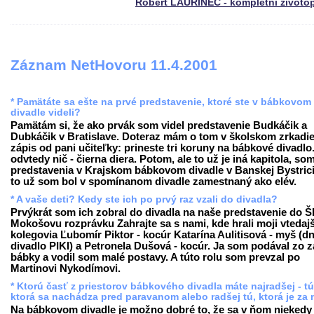
Róbert LAURINEC - kompletní životo
Záznam NetHovoru 11.4.2001
* Pamätáte sa ešte na prvé predstavenie, ktoré ste v bábkovom
divadle videli?
Pamätám si, že ako prvák som videl predstavenie Budkáčik a
Dubkáčik v Bratislave. Doteraz mám o tom v školskom zrkadie
zápis od pani učiteľky: prineste tri koruny na bábkové divadlo
odvtedy nič - čierna diera. Potom, ale to už je iná kapitola, som
predstavenia v Krajskom bábkovom divadle v Banskej Bystrici
to už som bol v spomínanom divadle zamestnaný ako elév.
* A vaše deti? Kedy ste ich po prvý raz vzali do divadla?
Prvýkrát som ich zobral do divadla na naše predstavenie do 
Mokošovu rozprávku Zahrajte sa s nami, kde hrali moji vtedajš
kolegovia Ľubomír Piktor - kocúr Katarína Aulitisová - myš (d
divadlo PIKI) a Petronela Dušová - kocúr. Ja som podával zo 
bábky a vodil som malé postavy. A túto rolu som prevzal po
Martinovi Nykodímovi.
* Ktorú časť z priestorov bábkového divadla máte najradšej - tú
ktorá sa nachádza pred paravanom alebo radšej tú, ktorá je za
Na bábkovom divadle je možno dobré to, že sa v ňom niekedy