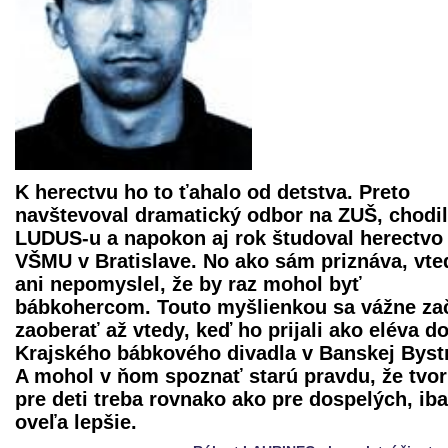
K herectvu ho to ťahalo od detstva. Preto
navštevoval dramatický odbor na ZUŠ, chodil
LUDUS-u a napokon aj rok študoval herectvo
VŠMU v Bratislave. No ako sám priznáva, vte
ani nepomyslel, že by raz mohol byť
bábkohercom. Touto myšlienkou sa vážne za
zaoberať až vtedy, keď ho prijali ako eléva d
Krajského bábkového divadla
v Banskej Bystr
A mohol v ňom spoznať starú pravdu, že tvor
pre deti treba rovnako ako pre dospelých, ib
oveľa lepšie.