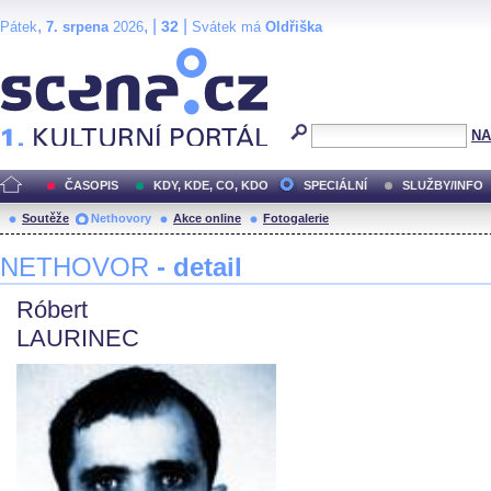
,
, |
|
32
Pátek
7. srpena
2026
Svátek má
Oldřiška
Scéna.cz
NA
ČASOPIS
KDY, KDE, CO, KDO
SPECIÁLNÍ
SLUŽBY/INFO
Soutěže
Nethovory
Akce online
Fotogalerie
NETHOVOR
- detail
Róbert
LAURINEC