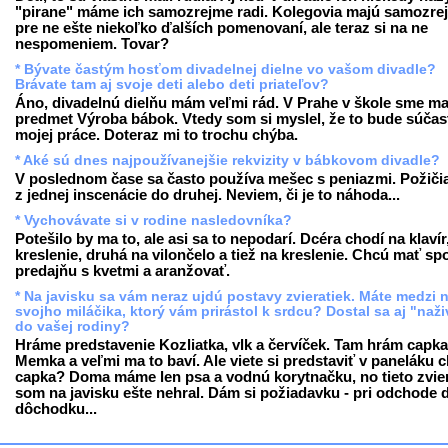
"pirane" máme ich samozrejme radi. Kolegovia majú samozre
pre ne ešte niekoľko ďalších pomenovaní, ale teraz si na ne
nespomeniem. Tovar?
* Bývate častým hosťom divadelnej dielne vo vašom divadle?
Brávate tam aj svoje deti alebo deti priateľov?
Áno, divadelnú dielňu mám veľmi rád. V Prahe v škole sme ma
predmet Výroba bábok. Vtedy som si myslel, že to bude súčas
mojej práce. Doteraz mi to trochu chýba.
* Aké sú dnes najpoužívanejšie rekvizity v bábkovom divadle?
V poslednom čase sa často používa mešec s peniazmi. Požiči
z jednej inscenácie do druhej. Neviem, či je to náhoda...
* Vychovávate si v rodine nasledovníka?
Potešilo by ma to, ale asi sa to nepodarí. Dcéra chodí na klavír
kreslenie, druhá na vilončelo a tiež na kreslenie. Chcú mať sp
predajňu s kvetmi a aranžovať.
* Na javisku sa vám neraz ujdú postavy zvieratiek. Máte medzi 
svojho miláčika, ktorý vám prirástol k srdcu? Dostal sa aj "naž
do vašej rodiny?
Hráme predstavenie Kozliatka, vlk a červíček. Tam hrám capka
Memka a veľmi ma to baví. Ale viete si predstaviť v paneláku 
capka? Doma máme len psa a vodnú korytnačku, no tieto zvie
som na javisku ešte nehral. Dám si požiadavku - pri odchode 
dôchodku...