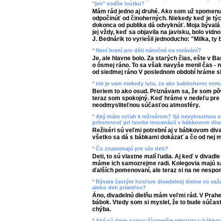
"jen" vodíte loutku?
Mám rád jedno aj druhé. Ako som už spomenu
odpočinúť od činoherných. Niekedy keď je týc
dokonca od publika dá odvyknúť. Moja bývalá 
jej vždy, keď sa objavila na javisku, bolo vidno
J. Bednárik to vyriešil jednoducho: "Milka, ty
* Není hraní pro děti náročné na vstávání?
Je, ale hlavne bolo. Za starých čias, ešte v B
o ôsmej ráno. To sa však navyše menil čas - 
od siedmej ráno V poslednom období hráme sko
* nie je vam niekedy luto, ze ako babkoherec ne
Beriem to ako osud. Priznávam sa, že som pô
teraz som spokojný. Keď hráme v nedeľu pre de
neodmysliteľnou súčasťou atmosféry.
* Aký máte vzťah k režisérom? Sú nevyhnutnou s
prítomnosť pri tvorbe inscenácií v bábkovom div
Režiséri sú veľmi potrební aj v bábkovom divad
všetko sa dá s bábkami dokázať a čo od nej 
* Čo znamenajú pre vás deti?
Deti, to sú vlastne malí ľudia. Aj keď v divad
máme ich samozrejme radi. Kolegovia majú s
ďalších pomenovaní, ale teraz si na ne nesp
* Bývate častým hosťom divadelnej dielne vo vašo
alebo deti priateľov?
Áno, divadelnú dielňu mám veľmi rád. V Prah
bábok. Vtedy som si myslel, že to bude súčasť
chýba.
* Aké sú dnes najpoužívanejšie rekvizity v bábk