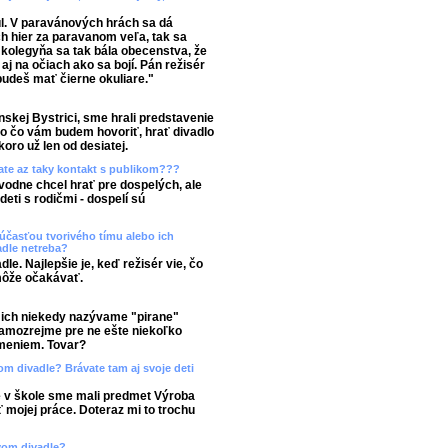
l. V paravánových hrách sa dá
h hier za paravanom veľa, tak sa
kolegyňa sa tak bála obecenstva, že
 aj na očiach ako sa bojí. Pán režisér
 budeš mať čierne okuliare."
anskej Bystrici, sme hrali predstavenie
no čo vám budem hovoriť, hrať divadlo
ro už len od desiatej.
mate az taky kontakt s publikom???
vodne chcel hrať pre dospelých, ale
ti s rodičmi - dospelí sú
účasťou tvorivého tímu alebo ich
adle netreba?
le. Najlepšie je, keď režisér vie, čo
môže očakávať.
le ich niekedy nazývame "pirane"
amozrejme pre ne ešte niekoľko
omeniem. Tovar?
m divadle? Brávate tam aj svoje deti
e v škole sme mali predmet Výroba
 mojej práce. Doteraz mi to trochu
ovom divadle?