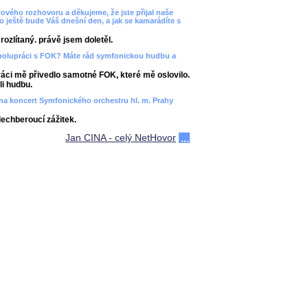
ového rozhovoru a děkujeme, že jste přijal naše
bo ještě bude Váš dnešní den, a jak se kamarádíte s
ozlítaný. právě jsem doletěl.
spolupráci s FOK? Máte rád symfonickou hudbu a
áci mě přivedlo samotné FOK, které mě oslovilo.
i hudbu.
ít na koncert Symfonického orchestru hl. m. Prahy
dechberoucí zážitek.
Jan CINA - celý NetHovor