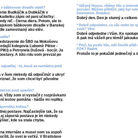
* Vážený Honzo, vítáme Vás u internet
e v bábkovom divadle videli?
pozvání. Můžete přiblížit, jaký byl ne
enie Budkáčik a Dubkáčik v
Internetem. Redakce
adielku zápis od pani učiteľky:
Dobrý den. Den je slunný a celkem r
dy nič - čierna diera. Potom, ale to
* Dobré odpoledne, co vás vedlo ke 
 Krajskom bábkovom divadle v Banskej
zvuk? Věra
dle zamestnaný ako elév.
Dobré odpoledne i Vám. Ke spolupr
ivadla?
A pak má vášeň pro téměř jakoukol
predstavenie do ŠBD na Mokošovu
* Proč, by podle Vás, měl člověk přij
tedajší kolegovia Ľubomír Piktor -
FOK? Radek
 PIKI) a Petronela Dušová - kocúr. Ja
Protože to je pokaždé jedinečný a 
ostavy. A túto rolu som prevzal po
najradšej - tú, ktorá sa nachádza pred
a v ňom niekedy dá odpočinúť a ukryť
riznať, že som chcel byť pôvodne
te deťom pred spaním?
l. Vždy som si vystačil z rozprávkami
ení textov pomáha - hádže mi repliky.
záporného hrdinu?
nej postave. Najčastejšie tak, že sa
 aj záporná postava je im niekedy
ýšlať, kde sa stala chyba.
l na internáte a musel som sa aspoň
ítil, že svet je veľký. V Bratislave