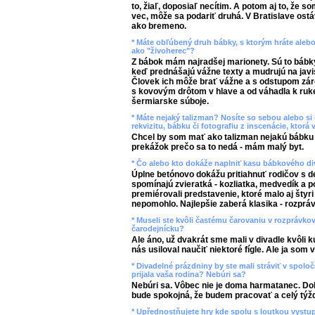
to, žiaľ, doposiaľ necítim. A potom aj to, že so
vec, môže sa podariť druhá. V Bratislave os
ako bremeno.
* Máte obľúbený druh bábky, s ktorým hráte alebo 
ako "živoherec"?
Z bábok mám najradšej marionety. Sú to bábky -
keď prednášajú vážne texty a mudrujú na javi
Človek ich môže brať vážne a s odstupom záro
s kovovým drôtom v hlave a od váhadla k ruke
šermiarske súboje.
* Máte nejaký talizman? Nosíte so sebou alebo si
rekvizitu, bábku či fotografiu z inscenácie, ktorá 
Chcel by som mať ako talizman nejakú bábku 
prekážok prečo sa to nedá - mám malý byt.
* Čo alebo kto dokáže naplniť kasu bábkového di
Úplne betónovo dokážu pritiahnuť rodičov s deť
spomínajú zvieratká - kozliatka, medvedík a
premiérovali predstavenie, ktoré malo aj štyri u
nepomohlo. Najlepšie zaberá klasika - rozpráv
* Museli ste kvôli častému čarovaniu v rozprávko
čarodejnícku?
Ale áno, už dvakrát sme mali v divadle kvôli k
nás usiloval naučiť niektoré fígle. Ale ja som 
* Divadelné prázdniny by ste mali stráviť v spoloč
prijala vaša rodina? Nebúri sa?
Nebúri sa. Vôbec nie je doma harmatanec. Do
bude spokojná, že budem pracovať a celý týž
* Upřednostňujete hry kde spolu s loutkou vystupuj