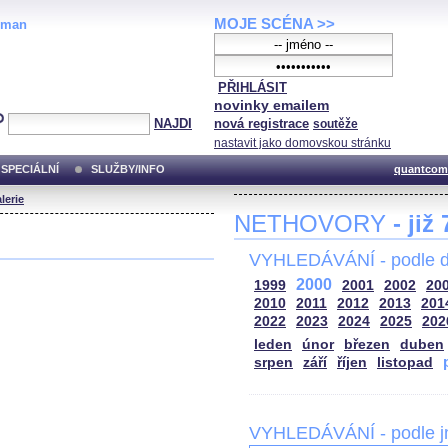
MOJE SCÉNA >>
oman
PŘIHLÁSIT
novinky emailem
NAJDI
nová registrace
soutěže
nastavit jako domovskou stránku
SPECIÁLNÍ
SLUŽBY/INFO
quantcom
lerie
NETHOVORY
- již
VYHLEDÁVÁNÍ - podle d
2000
1999
2001
2002
20
2010
2011
2012
2013
201
2022
2023
2024
2025
202
leden
únor
březen
duben
srpen
září
říjen
listopad
VYHLEDÁVÁNÍ - podle 