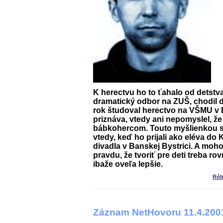
K herectvu ho to ťahalo od detstv
dramatický odbor na ZUŠ, chodil
rok študoval herectvo na VŠMU v 
priznáva, vtedy ani nepomyslel, ž
bábkohercom. Touto myšlienkou s
vtedy, keď ho prijali ako eléva do
K
divadla
v Banskej Bystrici. A moh
pravdu, že tvoriť pre deti treba r
ibaže oveľa lepšie.
Rób
Záznam NetHovoru 11.4.200