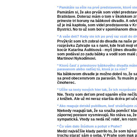
* Pamätáte sa ešte na prvé predstavenie, ktoré st
Pamätám si, že ako prvák som videl predstav
Bratislave. Doteraz mám o tom v školskom zrk
prineste tri koruny na bábkové divadlo. A odvte
už je iná kapitola, som videl predstavenia v
Bystrici. No to už som bol v spomínanom diva
* A vaše deti? Kedy ste ich po prvý raz vzali do d
Prvýkrát som ich zobral do divadla na naše 
rozprávku Zahrajte sa s nami, kde hrali moji v
kocúr Katarína Aulitisová - myš (dnes divadlo
som podával zo zadu bábky a vodil som malé p
Martinovi Nykodímovi.
* Ktorú časť z priestorov bábkového divadla máte 
paravanom alebo radšej tú, ktorá je za ním?
Na bábkovom divadle je možno dobré to, že s
sa pred obecenstvom za paraván. Tu musím p
činoherec.
* Učíte sa texty nových hier tak, že ich rozpráva
Nie. Texty som deťom pred spaním ešte nečíta
z knižiek. Ale už mi neraz staršia dcéra pri uč
* Ako reaguje detské publikum, keď stvárňujete 
Niekedy reagujú tak, že sa snažia pomôcť klad
zápornej postave vysmievajú. No stáva sa, že
sympatická. Vtedy sa nedá nič robiť, len rozm
* Čo vám dalo štúdium a pobyt v Prahe?
Medzi najväčšie klady patrilo to, že som býva
trochu starať sám o seba. V Prahe som inak poc