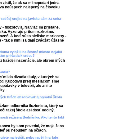
m zistil, že ak sa mi nepodarí jedna
táva neúspech nalepený na človeku
radšej stojíte na javisku sám za seba
 filozofovia. Najviac im pristane,
sku. Vyzerajú pritom rozkošne.
veň. A keď sú to sicílske marionety -
 - tak s nimi sa dajú zvádžať úžasné
 doma vyložili na čestné miesto nejakú
vám prirástla k srdcu?
z každej inscenácie, ale okrem iných
vadla?
mi do divadla tituly, v ktorých sa
 pod. Kupodivu pred mesiacom sme
pútavky v televízii, ale ani to
ky.
vých hrách absolvovať aj vysokú školu
úzlam odborníka iluzionistu, ktorý sa
voči takej škole asi dosť odolný.
nosti režiséra Bednárika. Ako tento fakt
konca by som povedal, že moja žena
deň jej nebudem na očiach.
ete na jevišti, nebo raději hry, kde