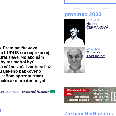
prosinec 2000
6.12.2000
Helena
ČERMÁKOVÁ
a. Preto navštevoval
20.12.2000
Miroslav
 do LUDUS-u a napokon aj
TÁBORSKÝ
Bratislave. No ako sám
e by raz mohol byť
a vážne začal zaoberať až
rajského bábkového
ol v ňom spoznať starú
ovnako ako pre dospelých,
ert LAURINEC - kompletní životopis
...
1
Záznam NetHovoru z 