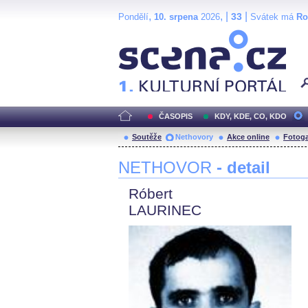
,
, |
|
33
Pondělí
10. srpena
2026
Svátek má
R
Scéna.cz
ČASOPIS
KDY, KDE, CO, KDO
Soutěže
Nethovory
Akce online
Fotoga
NETHOVOR
- detail
Róbert
LAURINEC