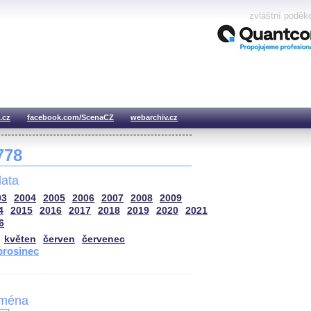
zvláštní poděk
.cz
facebook.com/ScenaCZ
webarchiv.cz
 778
ata
03
2004
2005
2006
2007
2008
2009
4
2015
2016
2017
2018
2019
2020
2021
6
květen
červen
červenec
prosinec
jména