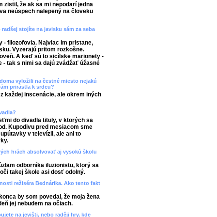
m zistil, že ak sa mi nepodarí jedna
táva neúspech nalepený na človeku
radšej stojíte na javisku sám za seba
 filozofovia. Najviac im pristane,
sku. Vyzerajú pritom rozkošne.
veň. A keď sú to sicílske marionety -
 - tak s nimi sa dajú zvádžať úžasné
 doma vyložili na čestné miesto nejakú
vám prirástla k srdcu?
z každej inscenácie, ale okrem iných
vadla?
mi do divadla tituly, v ktorých sa
 pod. Kupodivu pred mesiacom sme
pútavky v televízii, ale ani to
ky.
vých hrách absolvovať aj vysokú školu
úzlam odborníka iluzionistu, ktorý sa
voči takej škole asi dosť odolný.
nosti režiséra Bednárika. Ako tento fakt
konca by som povedal, že moja žena
deň jej nebudem na očiach.
ete na jevišti, nebo raději hry, kde