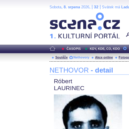
,
, |
|
32
Sobota
8. srpena
2026
Svátek má
Lad
Scéna.cz
ČASOPIS
KDY, KDE, CO, KDO
Soutěže
Nethovory
Akce online
Fotoga
NETHOVOR
- detail
Róbert
LAURINEC