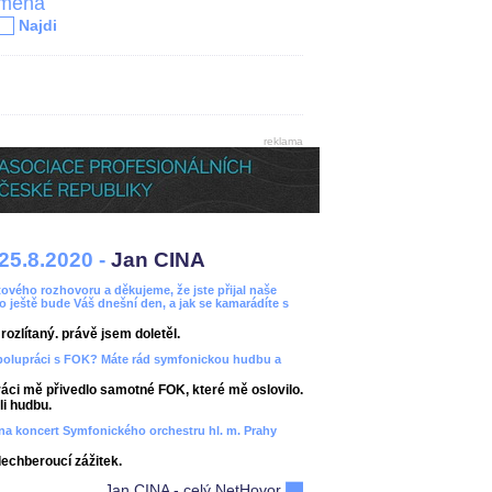
jména
Najdi
reklama
25.8.2020 -
Jan CINA
ového rozhovoru a děkujeme, že jste přijal naše
bo ještě bude Váš dnešní den, a jak se kamarádíte s
ozlítaný. právě jsem doletěl.
spolupráci s FOK? Máte rád symfonickou hudbu a
áci mě přivedlo samotné FOK, které mě oslovilo.
i hudbu.
ít na koncert Symfonického orchestru hl. m. Prahy
dechberoucí zážitek.
Jan CINA - celý NetHovor