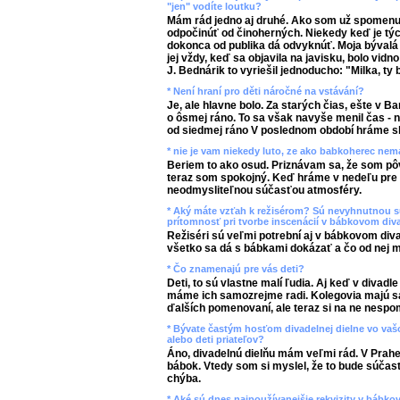
"jen" vodíte loutku?
Mám rád jedno aj druhé. Ako som už spomenu
odpočinúť od činoherných. Niekedy keď je týc
dokonca od publika dá odvyknúť. Moja bývalá 
jej vždy, keď sa objavila na javisku, bolo vidno
J. Bednárik to vyriešil jednoducho: "Milka, ty
* Není hraní pro děti náročné na vstávání?
Je, ale hlavne bolo. Za starých čias, ešte v B
o ôsmej ráno. To sa však navyše menil čas - 
od siedmej ráno V poslednom období hráme sko
* nie je vam niekedy luto, ze ako babkoherec ne
Beriem to ako osud. Priznávam sa, že som pô
teraz som spokojný. Keď hráme v nedeľu pre de
neodmysliteľnou súčasťou atmosféry.
* Aký máte vzťah k režisérom? Sú nevyhnutnou s
prítomnosť pri tvorbe inscenácií v bábkovom div
Režiséri sú veľmi potrební aj v bábkovom divad
všetko sa dá s bábkami dokázať a čo od nej 
* Čo znamenajú pre vás deti?
Deti, to sú vlastne malí ľudia. Aj keď v divad
máme ich samozrejme radi. Kolegovia majú s
ďalších pomenovaní, ale teraz si na ne nesp
* Bývate častým hosťom divadelnej dielne vo vašo
alebo deti priateľov?
Áno, divadelnú dielňu mám veľmi rád. V Prah
bábok. Vtedy som si myslel, že to bude súčasť
chýba.
* Aké sú dnes najpoužívanejšie rekvizity v bábk