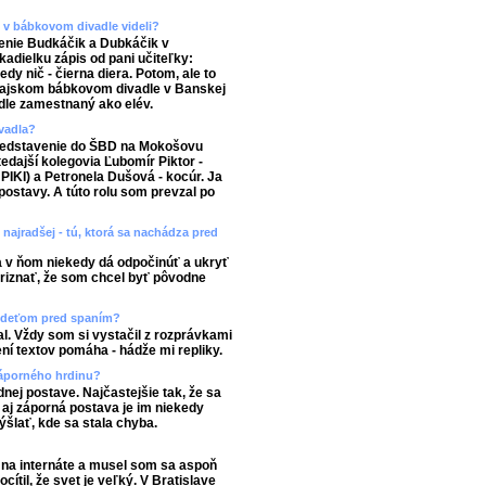
e v bábkovom divadle videli?
enie Budkáčik a Dubkáčik v
adielku zápis od pani učiteľky:
dy nič - čierna diera. Potom, ale to
 Krajskom bábkovom divadle v Banskej
dle zamestnaný ako elév.
ivadla?
predstavenie do ŠBD na Mokošovu
tedajší kolegovia Ľubomír Piktor -
 PIKI) a Petronela Dušová - kocúr. Ja
ostavy. A túto rolu som prevzal po
najradšej - tú, ktorá sa nachádza pred
a v ňom niekedy dá odpočinúť a ukryť
riznať, že som chcel byť pôvodne
te deťom pred spaním?
l. Vždy som si vystačil z rozprávkami
ení textov pomáha - hádže mi repliky.
záporného hrdinu?
nej postave. Najčastejšie tak, že sa
 aj záporná postava je im niekedy
ýšlať, kde sa stala chyba.
l na internáte a musel som sa aspoň
ítil, že svet je veľký. V Bratislave