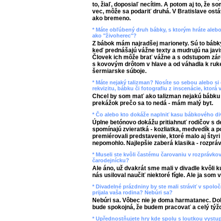
to, žiaľ, doposiaľ necítim. A potom aj to, že so
vec, môže sa podariť druhá. V Bratislave os
ako bremeno.
* Máte obľúbený druh bábky, s ktorým hráte alebo 
ako "živoherec"?
Z bábok mám najradšej marionety. Sú to bábky -
keď prednášajú vážne texty a mudrujú na javi
Človek ich môže brať vážne a s odstupom záro
s kovovým drôtom v hlave a od váhadla k ruke
šermiarske súboje.
* Máte nejaký talizman? Nosíte so sebou alebo si
rekvizitu, bábku či fotografiu z inscenácie, ktorá 
Chcel by som mať ako talizman nejakú bábku 
prekážok prečo sa to nedá - mám malý byt.
* Čo alebo kto dokáže naplniť kasu bábkového di
Úplne betónovo dokážu pritiahnuť rodičov s deť
spomínajú zvieratká - kozliatka, medvedík a
premiérovali predstavenie, ktoré malo aj štyri u
nepomohlo. Najlepšie zaberá klasika - rozpráv
* Museli ste kvôli častému čarovaniu v rozprávko
čarodejnícku?
Ale áno, už dvakrát sme mali v divadle kvôli k
nás usiloval naučiť niektoré fígle. Ale ja som 
* Divadelné prázdniny by ste mali stráviť v spoloč
prijala vaša rodina? Nebúri sa?
Nebúri sa. Vôbec nie je doma harmatanec. Do
bude spokojná, že budem pracovať a celý týž
* Upřednostňujete hry kde spolu s loutkou vystupuj