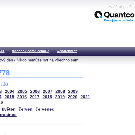
zvláštní poděk
.cz
facebook.com/ScenaCZ
webarchiv.cz
vý den / Nikdo nemůže být na všechno sám
 778
ata
3
2004
2005
2006
2007
2008
2009
4
2015
2016
2017
2018
2019
2020
2021
26
květen
červen
červenec
prosinec