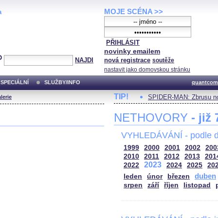
MOJE SCÉNA >>
a
PŘIHLÁSIT
novinky emailem
NAJDI
nová registrace
soutěže
nastavit jako domovskou stránku
SPECIÁLNÍ
SLUŽBY/INFO
quantcom
TIP!
SPIDER-MAN: Zbrusu no
lerie
NETHOVORY
- již
VYHLEDÁVÁNÍ - podle d
1999
2000
2001
2002
200
2010
2011
2012
2013
201
2023
2022
2024
2025
20
duben
leden
únor
březen
srpen
září
říjen
listopad