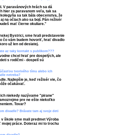
l. V paravánových hrách sa dá
h hier za paravanom veľa, tak sa
kolegyňa sa tak bála obecenstva, že
 aj na očiach ako sa bojí. Pán režisér
 budeš mať čierne okuliare."
anskej Bystrici, sme hrali predstavenie
no čo vám budem hovoriť, hrať divadlo
ro už len od desiatej.
mate az taky kontakt s publikom???
vodne chcel hrať pre dospelých, ale
ti s rodičmi - dospelí sú
účasťou tvorivého tímu alebo ich
adle netreba?
le. Najlepšie je, keď režisér vie, čo
môže očakávať.
le ich niekedy nazývame "pirane"
amozrejme pre ne ešte niekoľko
omeniem. Tovar?
m divadle? Brávate tam aj svoje deti
e v škole sme mali predmet Výroba
 mojej práce. Doteraz mi to trochu
ovom divadle?