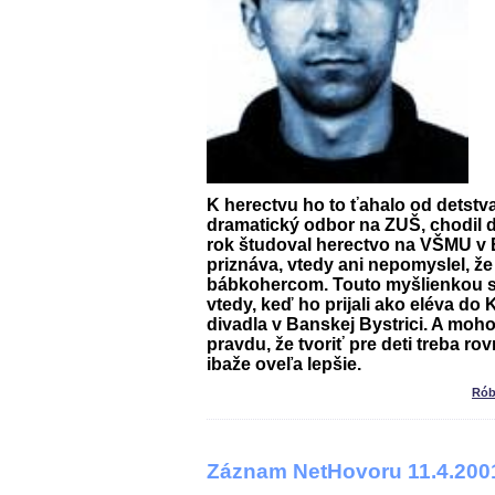
K herectvu ho to ťahalo od detstv
dramatický odbor na ZUŠ, chodil
rok študoval herectvo na VŠMU v 
priznáva, vtedy ani nepomyslel, ž
bábkohercom. Touto myšlienkou s
vtedy, keď ho prijali ako eléva do
K
divadla
v Banskej Bystrici. A moh
pravdu, že tvoriť pre deti treba r
ibaže oveľa lepšie.
Rób
Záznam NetHovoru 11.4.200