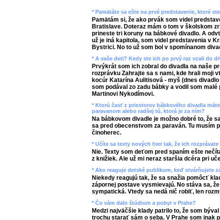
* Pamätáte sa ešte na prvé predstavenie, ktoré st
Pamätám si, že ako prvák som videl predstav
Bratislave. Doteraz mám o tom v školskom zrk
prineste tri koruny na bábkové divadlo. A odvte
už je iná kapitola, som videl predstavenia v
Bystrici. No to už som bol v spomínanom diva
* A vaše deti? Kedy ste ich po prvý raz vzali do d
Prvýkrát som ich zobral do divadla na naše 
rozprávku Zahrajte sa s nami, kde hrali moji v
kocúr Katarína Aulitisová - myš (dnes divadlo
som podával zo zadu bábky a vodil som malé p
Martinovi Nykodímovi.
* Ktorú časť z priestorov bábkového divadla máte 
paravanom alebo radšej tú, ktorá je za ním?
Na bábkovom divadle je možno dobré to, že s
sa pred obecenstvom za paraván. Tu musím p
činoherec.
* Učíte sa texty nových hier tak, že ich rozpráva
Nie. Texty som deťom pred spaním ešte nečíta
z knižiek. Ale už mi neraz staršia dcéra pri uč
* Ako reaguje detské publikum, keď stvárňujete 
Niekedy reagujú tak, že sa snažia pomôcť klad
zápornej postave vysmievajú. No stáva sa, že
sympatická. Vtedy sa nedá nič robiť, len rozm
* Čo vám dalo štúdium a pobyt v Prahe?
Medzi najväčšie klady patrilo to, že som býva
trochu starať sám o seba. V Prahe som inak poc