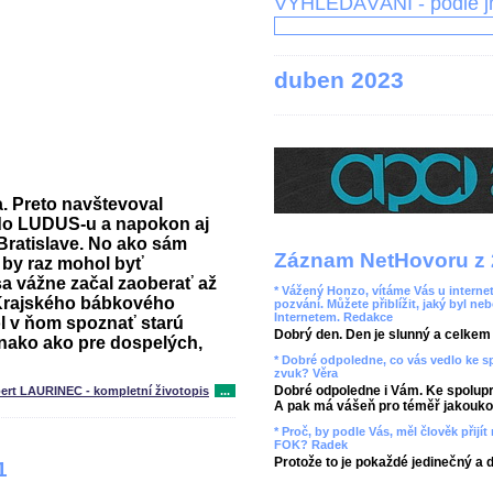
VYHLEDÁVÁNÍ - podle 
duben 2023
a. Preto navštevoval
 do LUDUS-u a napokon aj
Bratislave. No ako sám
Záznam NetHovoru z 
e by raz mohol byť
a vážne začal zaoberať až
* Vážený Honzo, vítáme Vás u internet
rajského bábkového
pozvání. Můžete přiblížit, jaký byl ne
Internetem. Redakce
ol v ňom spoznať starú
Dobrý den. Den je slunný a celkem r
ovnako ako pre dospelých,
* Dobré odpoledne, co vás vedlo ke 
zvuk? Věra
Dobré odpoledne i Vám. Ke spolupr
ert LAURINEC - kompletní životopis
...
A pak má vášeň pro téměř jakoukol
* Proč, by podle Vás, měl člověk přij
FOK? Radek
Protože to je pokaždé jedinečný a 
1