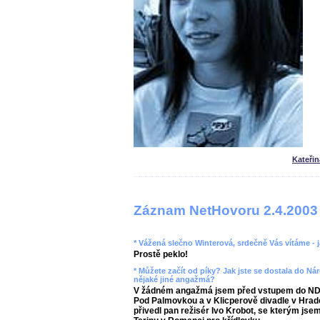
Kateři
Záznam NetHovoru 2.4.2003
* Vážená slečno Winterová, srdečně Vás vítáme -
Prostě peklo!
* Můžete začít od píky? Jak jste se dostala do Ná
nějaké jiné angažmá?
V žádném angažmá jsem před vstupem do ND n
Pod Palmovkou a v Klicperově divadle v Hrad
přivedl pan režisér Ivo Krobot, se kterým jsem