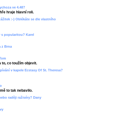
sychoza ve 4.48?
ře hraje hlavní roli.
zážitek :-) Oblékáte se dle vlastního
 s popularitou? Karel
a z Brna
 Tom
to, co toužím objevit.
pívání v kapele Ecstasy Of St. Theresa?
ko
 mě to tak nebavilo.
nebo raději ražiséry? Dany
ovy