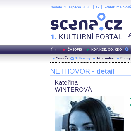
,
, |
|
32
Neděle
9. srpena
2026
Svátek má
Sob
Scéna.cz
ČASOPIS
KDY, KDE, CO, KDO
Soutěže
Nethovory
Akce online
Fotoga
NETHOVOR
- detail
Kateřina
WINTEROVÁ