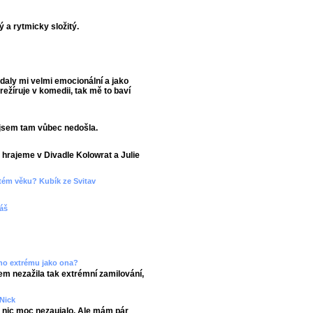
ý a rytmicky složitý.
adaly mi velmi emocionální a jako
ežíruje v komedii, tak mě to baví
o jsem tam vůbec nedošla.
hrajeme v Divadle Kolowrat a Julie
etém věku? Kubík ze Svitav
máš
ného extrému jako ona?
sem nezažila tak extrémní zamilování,
Nick
ě nic moc nezaujalo. Ale mám pár