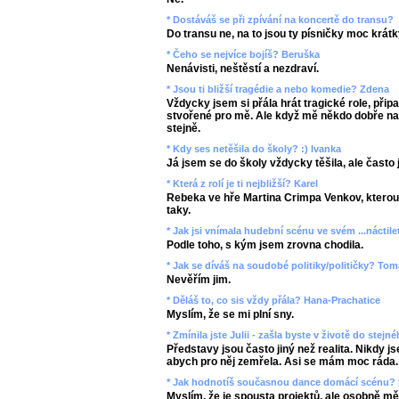
* Dostáváš se při zpívání na koncertě do transu?
Do transu ne, na to jsou ty písničky moc krátk
* Čeho se nejvíce bojíš? Beruška
Nenávisti, neštěstí a nezdraví.
* Jsou ti bližší tragédie a nebo komedie? Zdena
Vždycky jsem si přála hrát tragické role, přip
stvořené pro mě. Ale když mě někdo dobře nar
stejně.
* Kdy ses netěšila do školy? :) Ivanka
Já jsem se do školy vždycky těšila, ale čast
* Která z rolí je ti nejbližší? Karel
Rebeka ve hře Martina Crimpa Venkov, kterou 
taky.
* Jak jsi vnímala hudební scénu ve svém ...náctil
Podle toho, s kým jsem zrovna chodila.
* Jak se díváš na soudobé politiky/političky? To
Nevěřím jim.
* Děláš to, co sis vždy přála? Hana-Prachatice
Myslím, že se mi plní sny.
* Zmínila jste Julii - zašla byste v životě do stej
Představy jsou často jiný než realita. Nikdy j
abych pro něj zemřela. Asi se mám moc ráda.
* Jak hodnotíš současnou dance domácí scénu? 
Myslím, že je spousta projektů, ale osobně m