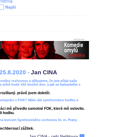
jména
Najdi
reklama
25.8.2020 -
Jan CINA
ového rozhovoru a děkujeme, že jste přijal naše
bo ještě bude Váš dnešní den, a jak se kamarádíte s
ozlítaný. právě jsem doletěl.
spolupráci s FOK? Máte rád symfonickou hudbu a
áci mě přivedlo samotné FOK, které mě oslovilo.
i hudbu.
ít na koncert Symfonického orchestru hl. m. Prahy
dechberoucí zážitek.
Jan CINA - celý NetHovor