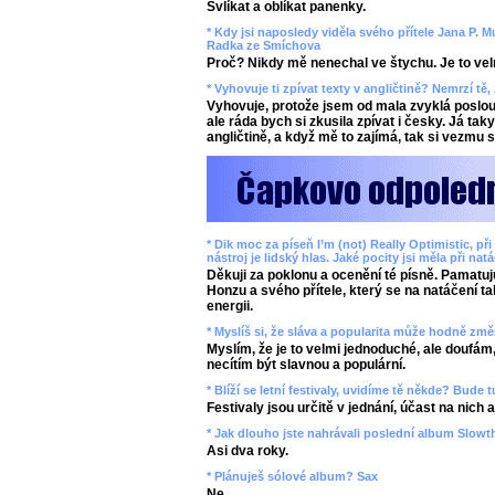
Svlíkat a oblíkat panenky.
* Kdy jsi naposledy viděla svého přítele Jana P. 
Radka ze Smíchova
Proč? Nikdy mě nenechal ve štychu. Je to velmi 
* Vyhovuje ti zpívat texty v angličtině? Nemrzí tě,
Vyhovuje, protože jsem od mala zvyklá poslou
ale ráda bych si zkusila zpívat i česky. Já t
angličtině, a když mě to zajímá, tak si vezmu s
* Dik moc za píseň I’m (not) Really Optimistic, p
nástroj je lidský hlas. Jaké pocity jsi měla při nat
Děkuji za poklonu a ocenění té písně. Pamatu
Honzu a svého přítele, který se na natáčení ta
energii.
* Myslíš si, že sláva a popularita může hodně změ
Myslím, že je to velmi jednoduché, ale doufám
necítím být slavnou a populární.
* Blíží se letní festivaly, uvidíme tě někde? Bude
Festivaly jsou určitě v jednání, účast na nich
* Jak dlouho jste nahrávali poslední album Slowt
Asi dva roky.
* Plánuješ sólové album? Sax
Ne.