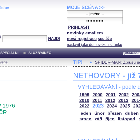
MOJE SCÉNA >>
ěslav
PŘIHLÁSIT
novinky emailem
NAJDI
nová registrace
soutěže
nastavit jako domovskou stránku
SPECIÁLNÍ
SLUŽBY/INFO
quantcom
TIP!
SPIDER-MAN: Zbrusu no
lerie
NETHOVORY
- již
VYHLEDÁVÁNÍ - podle d
1999
2000
2001
2002
200
2010
2011
2012
2013
201
* 1976
2023
2022
2024
2025
20
ČR
leden
únor
březen
duben
srpen
září
říjen
listopad