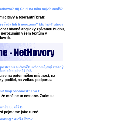
Muchowa? :0) Co si na něm nejvíc ceníš?
citlivý a tolerantní bratr.
 že řada lidí ti nerozumí? Michal-Trutnov
chat hlavně anglicky zpívanou hudbu,
aky nerozumím všem textům v
lovník.
ři poslechu si člověk uvědomí jaký krásný
áčení této písně? P/S
ju se na potemnělou místnost, na
ky podílel, na velkou podporu a
nit tvoji osobnost? Eva C.
, že mně se to nestane. Zatím se
 turné? Lukáš D.
 asi pojmeme jako turné.
hinking? Aleš-Přerov