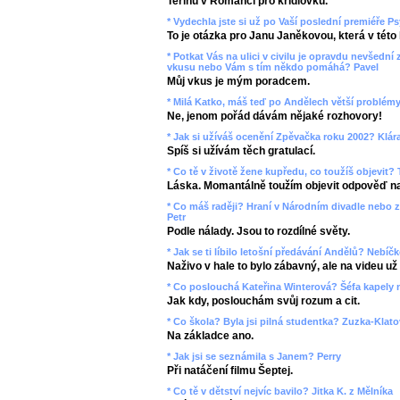
Terinu v Romanci pro křídlovku.
* Vydechla jste si už po Vaší poslední premiéře P
To je otázka pro Janu Janěkovou, která v této h
* Potkat Vás na ulici v civilu je opravdu nevšední 
vkusu nebo Vám s tím někdo pomáhá? Pavel
Můj vkus je mým poradcem.
* Milá Katko, máš teď po Andělech větší problémy
Ne, jenom pořád dávám nějaké rozhovory!
* Jak si užíváš ocenění Zpěvačka roku 2002? Klár
Spíš si užívám těch gratulací.
* Co tě v životě žene kupředu, co toužíš objevit?
Láska. Momantálně toužím objevit odpověď na 
* Co máš raději? Hraní v Národním divadle nebo z
Petr
Podle nálady. Jsou to rozdílné světy.
* Jak se ti líbilo letošní předávání Andělů? Nebíč
Naživo v hale to bylo zábavný, ale na videu už
* Co poslouchá Kateřina Winterová? Šéfa kapely 
Jak kdy, poslouchám svůj rozum a cit.
* Co škola? Byla jsi pilná studentka? Zuzka-Klat
Na základce ano.
* Jak jsi se seznámila s Janem? Perry
Při natáčení filmu Šeptej.
* Co tě v dětství nejvíc bavilo? Jitka K. z Mělníka