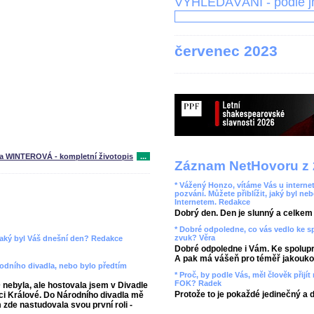
VYHLEDÁVÁNÍ - podle 
červenec 2023
na WINTEROVÁ - kompletní životopis
...
Záznam NetHovoru z 
* Vážený Honzo, vítáme Vás u internet
pozvání. Můžete přiblížit, jaký byl ne
Internetem. Redakce
Dobrý den. Den je slunný a celkem r
* Dobré odpoledne, co vás vedlo ke 
zvuk? Věra
 jaký byl Váš dnešní den? Redakce
Dobré odpoledne i Vám. Ke spolupr
A pak má vášeň pro téměř jakoukol
rodního divadla, nebo bylo předtím
* Proč, by podle Vás, měl člověk přij
FOK? Radek
ebyla, ale hostovala jsem v Divadle
Protože to je pokaždé jedinečný a 
ci Králové. Do Národního divadla mě
 zde nastudovala svou první roli -