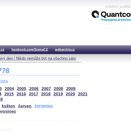
zvláštní poděk
.cz
facebook.com/ScenaCZ
webarchiv.cz
vý den / Nikdo nemůže být na všechno sám
 778
ata
3
2004
2005
2006
2007
2008
2009
4
2015
2016
2017
2018
2019
2020
2021
26
červenec
květen
červen
prosinec