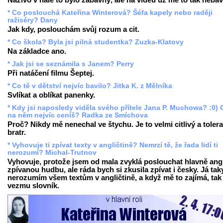
Naživo v hale to bylo zábavný, ale na videu už mě to tak nebav
* Co poslouchá Kateřina Winterová? Šéfa kapely nebo raději
ražiséry? Dany
Jak kdy, poslouchám svůj rozum a cit.
* Co škola? Byla jsi pilná studentka? Zuzka-Klatovy
Na základce ano.
* Jak jsi se seznámila s Janem? Perry
Při natáčení filmu Šeptej.
* Co tě v dětství nejvíc bavilo? Jitka K. z Mělníka
Svlíkat a oblíkat panenky.
* Kdy jsi naposledy viděla svého přítele Jana P. Muchowa? :0) 
na něm nejvíc ceníš? Radka ze Smíchova
Proč? Nikdy mě nenechal ve štychu. Je to velmi citlivý a tolera
bratr.
* Vyhovuje ti zpívat texty v angličtině? Nemrzí tě, že řada lidí ti
nerozumí? Michal-Trutnov
Vyhovuje, protože jsem od mala zvyklá poslouchat hlavně ang
zpívanou hudbu, ale ráda bych si zkusila zpívat i česky. Já tak
nerozumím všem textům v angličtině, a když mě to zajímá, tak 
vezmu slovník.