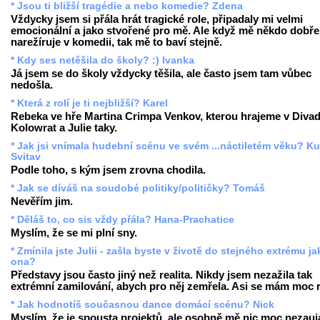
* Jsou ti bližší tragédie a nebo komedie? Zdena
Vždycky jsem si přála hrát tragické role, připadaly mi velmi
emocionální a jako stvořené pro mě. Ale když mě někdo dobře
narežíruje v komedii, tak mě to baví stejně.
* Kdy ses netěšila do školy? :) Ivanka
Já jsem se do školy vždycky těšila, ale často jsem tam vůbec
nedošla.
* Která z rolí je ti nejbližší? Karel
Rebeka ve hře Martina Crimpa Venkov, kterou hrajeme v Divad
Kolowrat a Julie taky.
* Jak jsi vnímala hudební scénu ve svém ...náctiletém věku? Ku
Svitav
Podle toho, s kým jsem zrovna chodila.
* Jak se díváš na soudobé politiky/političky? Tomáš
Nevěřím jim.
* Děláš to, co sis vždy přála? Hana-Prachatice
Myslím, že se mi plní sny.
* Zmínila jste Julii - zašla byste v životě do stejného extrému ja
ona?
Představy jsou často jiný než realita. Nikdy jsem nezažila tak
extrémní zamilování, abych pro něj zemřela. Asi se mám moc 
* Jak hodnotíš současnou dance domácí scénu? Nick
Myslím, že je spousta projektů, ale osobně mě nic moc nezauj