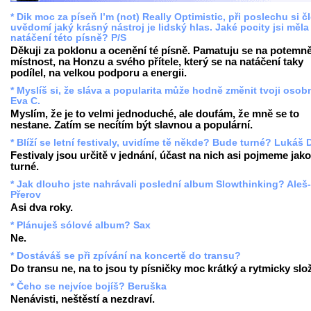
* Dik moc za píseň I’m (not) Really Optimistic, při poslechu si č
uvědomí jaký krásný nástroj je lidský hlas. Jaké pocity jsi měla 
natáčení této písně? P/S
Děkuji za poklonu a ocenění té písně. Pamatuju se na potemn
místnost, na Honzu a svého přítele, který se na natáčení taky
podílel, na velkou podporu a energii.
* Myslíš si, že sláva a popularita může hodně změnit tvoji oso
Eva C.
Myslím, že je to velmi jednoduché, ale doufám, že mně se to
nestane. Zatím se necítím být slavnou a populární.
* Blíží se letní festivaly, uvidíme tě někde? Bude turné? Lukáš 
Festivaly jsou určitě v jednání, účast na nich asi pojmeme jako
turné.
* Jak dlouho jste nahrávali poslední album Slowthinking? Aleš-
Přerov
Asi dva roky.
* Plánuješ sólové album? Sax
Ne.
* Dostáváš se při zpívání na koncertě do transu?
Do transu ne, na to jsou ty písničky moc krátký a rytmicky slož
* Čeho se nejvíce bojíš? Beruška
Nenávisti, neštěstí a nezdraví.