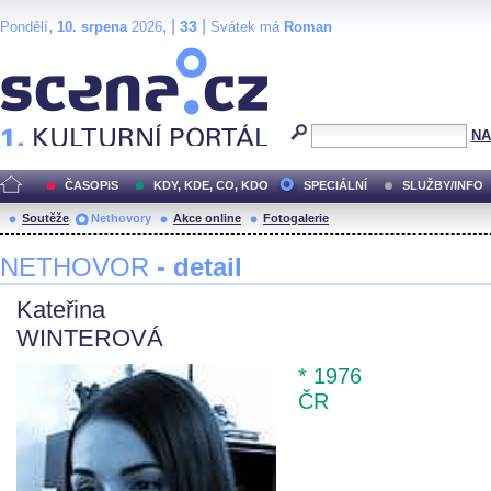
,
, |
|
33
Pondělí
10. srpena
2026
Svátek má
Roman
Scéna.cz
NA
ČASOPIS
KDY, KDE, CO, KDO
SPECIÁLNÍ
SLUŽBY/INFO
Soutěže
Nethovory
Akce online
Fotogalerie
NETHOVOR
- detail
Kateřina
WINTEROVÁ
* 1976
ČR