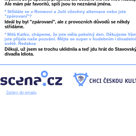
Ale mám pár favoritů, spíš jsou to neznámá jména.
* Střídáte se v Romeovi a Julii všechny alternace nebo jste
"zpárovaní"?
Ideál by byl "zpárovaní", ale z provozních důvodů se někdy
střídáme.
* Milá Katko, chápeme, že jste měla pekelný den. Děkujeme Vám
jste přijala naše pozvání. Mějte se super v hudebním i divadeln
světě. Redakce
Děkuji, už jsem se trochu uklidnila a teď jdu hrát do Stavovsk
divadla Idiota.
Zprávy do emailu