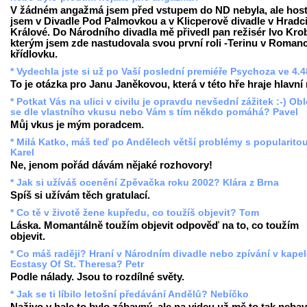
V žádném angažmá jsem před vstupem do ND nebyla, ale hos
jsem v Divadle Pod Palmovkou a v Klicperově divadle v Hradc
Králové. Do Národního divadla mě přivedl pan režisér Ivo Krob
kterým jsem zde nastudovala svou první roli -Terinu v Romanc
křídlovku.
* Vydechla jste si už po Vaší poslední premiéře Psychoza ve 4.
To je otázka pro Janu Janěkovou, která v této hře hraje hlavní r
* Potkat Vás na ulici v civilu je opravdu nevšední zážitek :-) Ob
se dle vlastního vkusu nebo Vám s tím někdo pomáhá? Pavel
Můj vkus je mým poradcem.
* Milá Katko, máš teď po Andělech větší problémy s popularito
Karel
Ne, jenom pořád dávám nějaké rozhovory!
* Jak si užíváš ocenění Zpěvačka roku 2002? Klára z Brna
Spíš si užívám těch gratulací.
* Co tě v životě žene kupředu, co toužíš objevit? Tom
Láska. Momantálně toužím objevit odpověď na to, co toužím
objevit.
* Co máš raději? Hraní v Národním divadle nebo zpívání v kape
Ecstasy Of St. Theresa? Petr
Podle nálady. Jsou to rozdílné světy.
* Jak se ti líbilo letošní předávání Andělů? Nebíčko