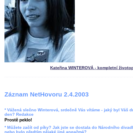
Kateřina WINTEROVÁ - kompletní životo
Záznam NetHovoru 2.4.2003
* Vážená slečno Winterová, srdečně Vás vítáme - jaký byl Váš 
den? Redakce
Prostě peklo!
* Můžete začít od píky? Jak jste se dostala do Národního divadl
nebo bylo předtím nějaké jiné angažmá?