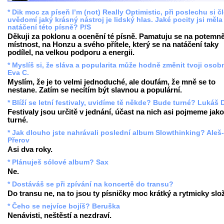
* Dik moc za píseň I’m (not) Really Optimistic, při poslechu si č
uvědomí jaký krásný nástroj je lidský hlas. Jaké pocity jsi měla 
natáčení této písně? P/S
Děkuji za poklonu a ocenění té písně. Pamatuju se na potemn
místnost, na Honzu a svého přítele, který se na natáčení taky
podílel, na velkou podporu a energii.
* Myslíš si, že sláva a popularita může hodně změnit tvoji oso
Eva C.
Myslím, že je to velmi jednoduché, ale doufám, že mně se to
nestane. Zatím se necítím být slavnou a populární.
* Blíží se letní festivaly, uvidíme tě někde? Bude turné? Lukáš 
Festivaly jsou určitě v jednání, účast na nich asi pojmeme jako
turné.
* Jak dlouho jste nahrávali poslední album Slowthinking? Aleš-
Přerov
Asi dva roky.
* Plánuješ sólové album? Sax
Ne.
* Dostáváš se při zpívání na koncertě do transu?
Do transu ne, na to jsou ty písničky moc krátký a rytmicky slož
* Čeho se nejvíce bojíš? Beruška
Nenávisti, neštěstí a nezdraví.