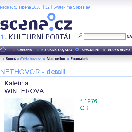
,
, |
|
32
Neděle
9. srpena
2026
Svátek má
Soběslav
Scéna.cz
NA
ČASOPIS
KDY, KDE, CO, KDO
SPECIÁLNÍ
SLUŽBY/INFO
Soutěže
Nethovory
Akce online
Fotogalerie
NETHOVOR
- detail
Kateřina
WINTEROVÁ
* 1976
ČR