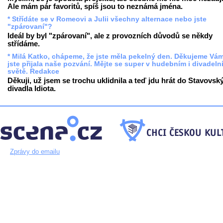
Ale mám pár favoritů, spíš jsou to neznámá jména.
* Střídáte se v Romeovi a Julii všechny alternace nebo jste
"zpárovaní"?
Ideál by byl "zpárovaní", ale z provozních důvodů se někdy
střídáme.
* Milá Katko, chápeme, že jste měla pekelný den. Děkujeme Vám
jste přijala naše pozvání. Mějte se super v hudebním i divadeln
světě. Redakce
Děkuji, už jsem se trochu uklidnila a teď jdu hrát do Stavovsk
divadla Idiota.
Zprávy do emailu