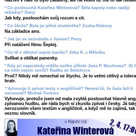
Naživo v hale to bylo zábavný, ale na videu už mě to tak nebav
* Co poslouchá Kateřina Winterová? Šéfa kapely nebo raději
ražiséry? Dany
Jak kdy, poslouchám svůj rozum a cit.
* Co škola? Byla jsi pilná studentka? Zuzka-Klatovy
Na základce ano.
* Jak jsi se seznámila s Janem? Perry
Při natáčení filmu Šeptej.
* Co tě v dětství nejvíc bavilo? Jitka K. z Mělníka
Svlíkat a oblíkat panenky.
* Kdy jsi naposledy viděla svého přítele Jana P. Muchowa? :0) 
na něm nejvíc ceníš? Radka ze Smíchova
Proč? Nikdy mě nenechal ve štychu. Je to velmi citlivý a tolera
bratr.
* Vyhovuje ti zpívat texty v angličtině? Nemrzí tě, že řada lidí ti
nerozumí? Michal-Trutnov
Vyhovuje, protože jsem od mala zvyklá poslouchat hlavně ang
zpívanou hudbu, ale ráda bych si zkusila zpívat i česky. Já tak
nerozumím všem textům v angličtině, a když mě to zajímá, tak 
vezmu slovník.