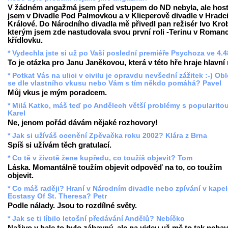
V žádném angažmá jsem před vstupem do ND nebyla, ale hos
jsem v Divadle Pod Palmovkou a v Klicperově divadle v Hradc
Králové. Do Národního divadla mě přivedl pan režisér Ivo Krob
kterým jsem zde nastudovala svou první roli -Terinu v Romanc
křídlovku.
* Vydechla jste si už po Vaší poslední premiéře Psychoza ve 4.
To je otázka pro Janu Janěkovou, která v této hře hraje hlavní r
* Potkat Vás na ulici v civilu je opravdu nevšední zážitek :-) Ob
se dle vlastního vkusu nebo Vám s tím někdo pomáhá? Pavel
Můj vkus je mým poradcem.
* Milá Katko, máš teď po Andělech větší problémy s popularito
Karel
Ne, jenom pořád dávám nějaké rozhovory!
* Jak si užíváš ocenění Zpěvačka roku 2002? Klára z Brna
Spíš si užívám těch gratulací.
* Co tě v životě žene kupředu, co toužíš objevit? Tom
Láska. Momantálně toužím objevit odpověď na to, co toužím
objevit.
* Co máš raději? Hraní v Národním divadle nebo zpívání v kape
Ecstasy Of St. Theresa? Petr
Podle nálady. Jsou to rozdílné světy.
* Jak se ti líbilo letošní předávání Andělů? Nebíčko