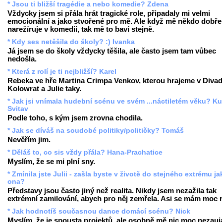
* Jsou ti bližší tragédie a nebo komedie? Zdena
Vždycky jsem si přála hrát tragické role, připadaly mi velmi
emocionální a jako stvořené pro mě. Ale když mě někdo dobře
narežíruje v komedii, tak mě to baví stejně.
* Kdy ses netěšila do školy? :) Ivanka
Já jsem se do školy vždycky těšila, ale často jsem tam vůbec
nedošla.
* Která z rolí je ti nejbližší? Karel
Rebeka ve hře Martina Crimpa Venkov, kterou hrajeme v Divad
Kolowrat a Julie taky.
* Jak jsi vnímala hudební scénu ve svém ...náctiletém věku? Ku
Svitav
Podle toho, s kým jsem zrovna chodila.
* Jak se díváš na soudobé politiky/političky? Tomáš
Nevěřím jim.
* Děláš to, co sis vždy přála? Hana-Prachatice
Myslím, že se mi plní sny.
* Zmínila jste Julii - zašla byste v životě do stejného extrému ja
ona?
Představy jsou často jiný než realita. Nikdy jsem nezažila tak
extrémní zamilování, abych pro něj zemřela. Asi se mám moc 
* Jak hodnotíš současnou dance domácí scénu? Nick
Myslím, že je spousta projektů, ale osobně mě nic moc nezauj