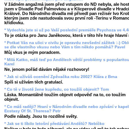
V žádném angažmá jsem před vstupem do ND nebyla, ale hos
jsem v Divadle Pod Palmovkou a v Klicperově divadle v Hradc
Králové. Do Národního divadla mě přivedl pan režisér Ivo Krob
kterým jsem zde nastudovala svou první roli -Terinu v Romanc
křídlovku.
* Vydechla jste si už po Vaší poslední premiéře Psychoza ve 4.
To je otázka pro Janu Janěkovou, která v této hře hraje hlavní r
* Potkat Vás na ulici v civilu je opravdu nevšední zážitek :-) Ob
se dle vlastního vkusu nebo Vám s tím někdo pomáhá? Pavel
Můj vkus je mým poradcem.
* Milá Katko, máš teď po Andělech větší problémy s popularito
Karel
Ne, jenom pořád dávám nějaké rozhovory!
* Jak si užíváš ocenění Zpěvačka roku 2002? Klára z Brna
Spíš si užívám těch gratulací.
* Co tě v životě žene kupředu, co toužíš objevit? Tom
Láska. Momantálně toužím objevit odpověď na to, co toužím
objevit.
* Co máš raději? Hraní v Národním divadle nebo zpívání v kape
Ecstasy Of St. Theresa? Petr
Podle nálady. Jsou to rozdílné světy.
* Jak se ti líbilo letošní předávání Andělů? Nebíčko