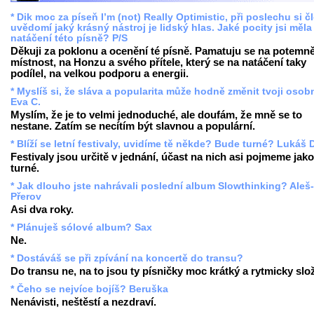
* Dik moc za píseň I’m (not) Really Optimistic, při poslechu si č
uvědomí jaký krásný nástroj je lidský hlas. Jaké pocity jsi měla 
natáčení této písně? P/S
Děkuji za poklonu a ocenění té písně. Pamatuju se na potemn
místnost, na Honzu a svého přítele, který se na natáčení taky
podílel, na velkou podporu a energii.
* Myslíš si, že sláva a popularita může hodně změnit tvoji oso
Eva C.
Myslím, že je to velmi jednoduché, ale doufám, že mně se to
nestane. Zatím se necítím být slavnou a populární.
* Blíží se letní festivaly, uvidíme tě někde? Bude turné? Lukáš 
Festivaly jsou určitě v jednání, účast na nich asi pojmeme jako
turné.
* Jak dlouho jste nahrávali poslední album Slowthinking? Aleš-
Přerov
Asi dva roky.
* Plánuješ sólové album? Sax
Ne.
* Dostáváš se při zpívání na koncertě do transu?
Do transu ne, na to jsou ty písničky moc krátký a rytmicky slož
* Čeho se nejvíce bojíš? Beruška
Nenávisti, neštěstí a nezdraví.