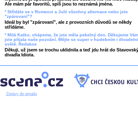
Ale mám pár favoritů, spíš jsou to neznámá jména.
* Střídáte se v Romeovi a Julii všechny alternace nebo jste
"zpárovaní"?
Ideál by byl "zpárovaní", ale z provozních důvodů se někdy
střídáme.
* Milá Katko, chápeme, že jste měla pekelný den. Děkujeme Vám
jste přijala naše pozvání. Mějte se super v hudebním i divadeln
světě. Redakce
Děkuji, už jsem se trochu uklidnila a teď jdu hrát do Stavovsk
divadla Idiota.
Zprávy do emailu