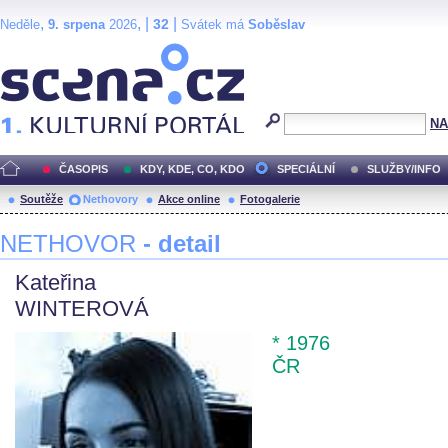
,
, |
|
32
Neděle
9. srpena
2026
Svátek má
Soběslav
Scéna.cz
NA
ČASOPIS
KDY, KDE, CO, KDO
SPECIÁLNÍ
SLUŽBY/INFO
Soutěže
Nethovory
Akce online
Fotogalerie
NETHOVOR
- detail
Kateřina
WINTEROVÁ
* 1976
ČR