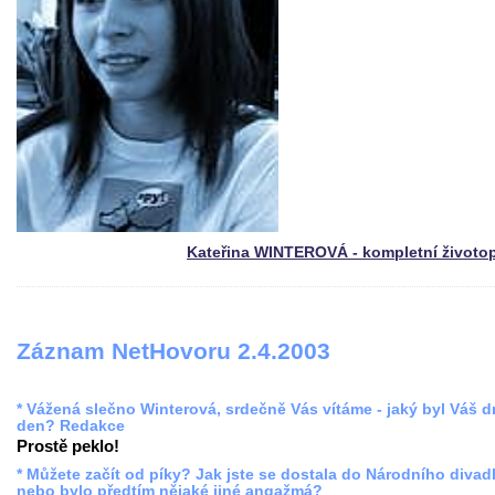
Kateřina WINTEROVÁ - kompletní životo
Záznam NetHovoru 2.4.2003
* Vážená slečno Winterová, srdečně Vás vítáme - jaký byl Váš 
den? Redakce
Prostě peklo!
* Můžete začít od píky? Jak jste se dostala do Národního divadl
nebo bylo předtím nějaké jiné angažmá?