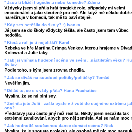
* Jsou ti bližší tragédie a nebo komedie? Zdena
Vždycky jsem si přála hrát tragické role, připadaly mi velmi
emocionální a jako stvořené pro mě. Ale když mě někdo dobře
narežíruje v komedii, tak mě to baví stejně.
* Kdy ses netěšila do školy? :) Ivanka
Já jsem se do školy vždycky těšila, ale často jsem tam vůbec
nedošla.
* Která z rolí je ti nejbližší? Karel
Rebeka ve hře Martina Crimpa Venkov, kterou hrajeme v Divad
Kolowrat a Julie taky.
* Jak jsi vnímala hudební scénu ve svém ...náctiletém věku? Ku
Svitav
Podle toho, s kým jsem zrovna chodila.
* Jak se díváš na soudobé politiky/političky? Tomáš
Nevěřím jim.
* Děláš to, co sis vždy přála? Hana-Prachatice
Myslím, že se mi plní sny.
* Zmínila jste Julii - zašla byste v životě do stejného extrému ja
ona?
Představy jsou často jiný než realita. Nikdy jsem nezažila tak
extrémní zamilování, abych pro něj zemřela. Asi se mám moc 
* Jak hodnotíš současnou dance domácí scénu? Nick
Myslím, že je spousta projektů, ale osobně mě nic moc nezauj