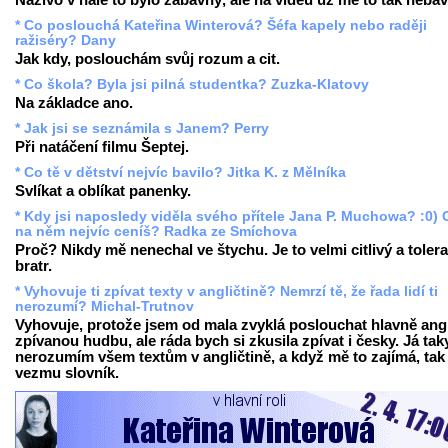
Naživo v hale to bylo zábavný, ale na videu už mě to tak nebav
* Co poslouchá Kateřina Winterová? Šéfa kapely nebo raději
ražiséry? Dany
Jak kdy, poslouchám svůj rozum a cit.
* Co škola? Byla jsi pilná studentka? Zuzka-Klatovy
Na základce ano.
* Jak jsi se seznámila s Janem? Perry
Při natáčení filmu Šeptej.
* Co tě v dětství nejvíc bavilo? Jitka K. z Mělníka
Svlíkat a oblíkat panenky.
* Kdy jsi naposledy viděla svého přítele Jana P. Muchowa? :0) 
na něm nejvíc ceníš? Radka ze Smíchova
Proč? Nikdy mě nenechal ve štychu. Je to velmi citlivý a tolera
bratr.
* Vyhovuje ti zpívat texty v angličtině? Nemrzí tě, že řada lidí ti
nerozumí? Michal-Trutnov
Vyhovuje, protože jsem od mala zvyklá poslouchat hlavně ang
zpívanou hudbu, ale ráda bych si zkusila zpívat i česky. Já tak
nerozumím všem textům v angličtině, a když mě to zajímá, tak 
vezmu slovník.