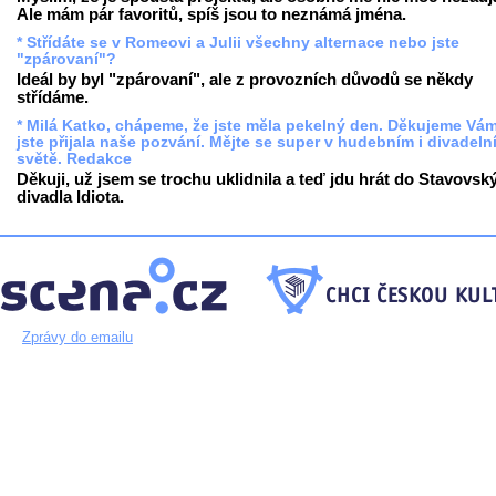
Ale mám pár favoritů, spíš jsou to neznámá jména.
* Střídáte se v Romeovi a Julii všechny alternace nebo jste
"zpárovaní"?
Ideál by byl "zpárovaní", ale z provozních důvodů se někdy
střídáme.
* Milá Katko, chápeme, že jste měla pekelný den. Děkujeme Vám
jste přijala naše pozvání. Mějte se super v hudebním i divadeln
světě. Redakce
Děkuji, už jsem se trochu uklidnila a teď jdu hrát do Stavovsk
divadla Idiota.
Zprávy do emailu