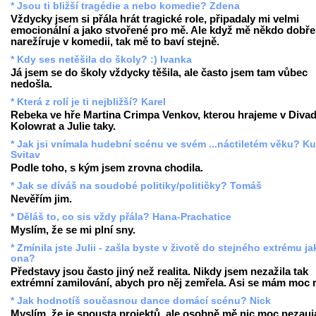
* Jsou ti bližší tragédie a nebo komedie? Zdena
Vždycky jsem si přála hrát tragické role, připadaly mi velmi
emocionální a jako stvořené pro mě. Ale když mě někdo dobře
narežíruje v komedii, tak mě to baví stejně.
* Kdy ses netěšila do školy? :) Ivanka
Já jsem se do školy vždycky těšila, ale často jsem tam vůbec
nedošla.
* Která z rolí je ti nejbližší? Karel
Rebeka ve hře Martina Crimpa Venkov, kterou hrajeme v Divad
Kolowrat a Julie taky.
* Jak jsi vnímala hudební scénu ve svém ...náctiletém věku? Ku
Svitav
Podle toho, s kým jsem zrovna chodila.
* Jak se díváš na soudobé politiky/političky? Tomáš
Nevěřím jim.
* Děláš to, co sis vždy přála? Hana-Prachatice
Myslím, že se mi plní sny.
* Zmínila jste Julii - zašla byste v životě do stejného extrému ja
ona?
Představy jsou často jiný než realita. Nikdy jsem nezažila tak
extrémní zamilování, abych pro něj zemřela. Asi se mám moc 
* Jak hodnotíš současnou dance domácí scénu? Nick
Myslím, že je spousta projektů, ale osobně mě nic moc nezauj