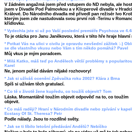
V žádném angažmá jsem před vstupem do ND nebyla, ale hos
jsem v Divadle Pod Palmovkou a v Klicperově divadle v Hradc
Králové. Do Národního divadla mě přivedl pan režisér Ivo Krob
kterým jsem zde nastudovala svou první roli -Terinu v Romanc
křídlovku.
* Vydechla jste si už po Vaší poslední premiéře Psychoza ve 4.
To je otázka pro Janu Janěkovou, která v této hře hraje hlavní r
* Potkat Vás na ulici v civilu je opravdu nevšední zážitek :-) Ob
se dle vlastního vkusu nebo Vám s tím někdo pomáhá? Pavel
Můj vkus je mým poradcem.
* Milá Katko, máš teď po Andělech větší problémy s popularito
Karel
Ne, jenom pořád dávám nějaké rozhovory!
* Jak si užíváš ocenění Zpěvačka roku 2002? Klára z Brna
Spíš si užívám těch gratulací.
* Co tě v životě žene kupředu, co toužíš objevit? Tom
Láska. Momantálně toužím objevit odpověď na to, co toužím
objevit.
* Co máš raději? Hraní v Národním divadle nebo zpívání v kape
Ecstasy Of St. Theresa? Petr
Podle nálady. Jsou to rozdílné světy.
* Jak se ti líbilo letošní předávání Andělů? Nebíčko