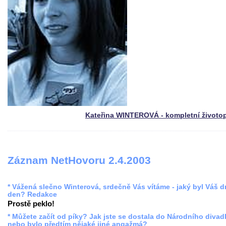
Kateřina WINTEROVÁ - kompletní životo
Záznam NetHovoru 2.4.2003
* Vážená slečno Winterová, srdečně Vás vítáme - jaký byl Váš 
den? Redakce
Prostě peklo!
* Můžete začít od píky? Jak jste se dostala do Národního divadl
nebo bylo předtím nějaké jiné angažmá?