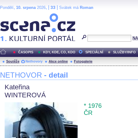
,
, |
|
33
Pondělí
10. srpena
2026
Svátek má
Roman
Scéna.cz
NA
ČASOPIS
KDY, KDE, CO, KDO
SPECIÁLNÍ
SLUŽBY/INFO
Soutěže
Nethovory
Akce online
Fotogalerie
NETHOVOR
- detail
Kateřina
WINTEROVÁ
* 1976
ČR