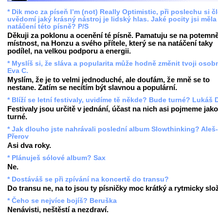
* Dik moc za píseň I’m (not) Really Optimistic, při poslechu si č
uvědomí jaký krásný nástroj je lidský hlas. Jaké pocity jsi měla 
natáčení této písně? P/S
Děkuji za poklonu a ocenění té písně. Pamatuju se na potemn
místnost, na Honzu a svého přítele, který se na natáčení taky
podílel, na velkou podporu a energii.
* Myslíš si, že sláva a popularita může hodně změnit tvoji oso
Eva C.
Myslím, že je to velmi jednoduché, ale doufám, že mně se to
nestane. Zatím se necítím být slavnou a populární.
* Blíží se letní festivaly, uvidíme tě někde? Bude turné? Lukáš 
Festivaly jsou určitě v jednání, účast na nich asi pojmeme jako
turné.
* Jak dlouho jste nahrávali poslední album Slowthinking? Aleš-
Přerov
Asi dva roky.
* Plánuješ sólové album? Sax
Ne.
* Dostáváš se při zpívání na koncertě do transu?
Do transu ne, na to jsou ty písničky moc krátký a rytmicky slož
* Čeho se nejvíce bojíš? Beruška
Nenávisti, neštěstí a nezdraví.