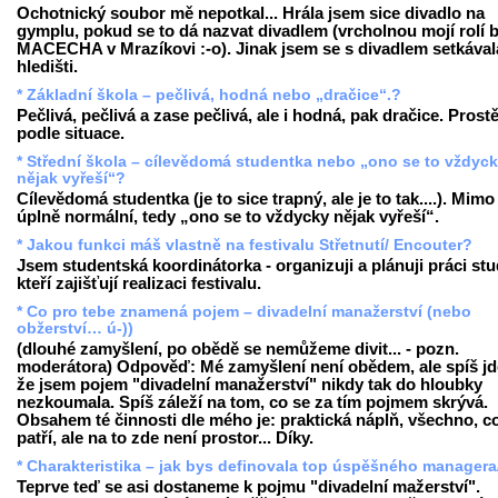
Ochotnický soubor mě nepotkal... Hrála jsem sice divadlo na
gymplu, pokud se to dá nazvat divadlem (vrcholnou mojí rolí b
MACECHA v Mrazíkovi :-o). Jinak jsem se s divadlem setkával
hledišti.
* Základní škola – pečlivá, hodná nebo „dračice“.?
Pečlivá, pečlivá a zase pečlivá, ale i hodná, pak dračice. Prost
podle situace.
* Střední škola – cílevědomá studentka nebo „ono se to vždyc
nějak vyřeší“?
Cílevědomá studentka (je to sice trapný, ale je to tak....). Mimo
úplně normální, tedy „ono se to vždycky nějak vyřeší“.
* Jakou funkci máš vlastně na festivalu Střetnutí/ Encouter?
Jsem studentská koordinátorka - organizuji a plánuji práci st
kteří zajišťují realizaci festivalu.
* Co pro tebe znamená pojem – divadelní manažerství (nebo
obžerství… ú-))
(dlouhé zamyšlení, po obědě se nemůžeme divit... - pozn.
moderátora) Odpověď: Mé zamyšlení není obědem, ale spíš jde
že jsem pojem "divadelní manažerství" nikdy tak do hloubky
nezkoumala. Spíš záleží na tom, co se za tím pojmem skrývá.
Obsahem té činnosti dle mého je: praktická náplň, všechno, c
patří, ale na to zde není prostor... Díky.
* Charakteristika – jak bys definovala top úspěšného managera
Teprve teď se asi dostaneme k pojmu "divadelní mažerství".