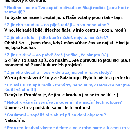
labradory a kocoura.
* Rodina – co na Tvé sepětí s divadlem říkají rodiče (jsou hrdí 
zatracují)?
To byste se museli zeptat jich. Naše vztahy jsou i tak - fajn.
* Z jiného soudku – co piješ raději – pivo nebo víno?
Víno. Nejraději bílé. (Nechte flašu v info centru - pozn. mod.)
* Z jiného stolu – jídlo které můžeš nejvíc, nemůžeš?
Ohhh! No...., jsem ráda, když mám vůbec čas se najíst. Hlad je
nejlepší kuchař.
* Z jiné skříně – co právě čteš (neříkej, že skripta ú-))
Skříně? To snad spíš, co nosím... Ale opravdu to jsou skripta,
momentálně Psaní kulturních projektů.
* Z jiného divadla – cos viděla zajímavého naposledy?
Včera představení školy ze Salzburgu. Bylo to čisté a perfektn
* Co máš u chlapů radši - trenýrky nebo slipy? Redakce MP (m
rádi!! všichni!!!)
Trenýrky. Problém je, že jim je kradu a jim se to nelíbí. :-)
* Nakolik vás učí využívat moderní informační technologie?
Učíme se to v podstatě sami. Je to nutnost.
* Soukromí – zapálíš si s chutí při snídani cigaretu?
Nekouřím.
* Proc ten festival vlastne delate a co z toho mate a k cemu to 