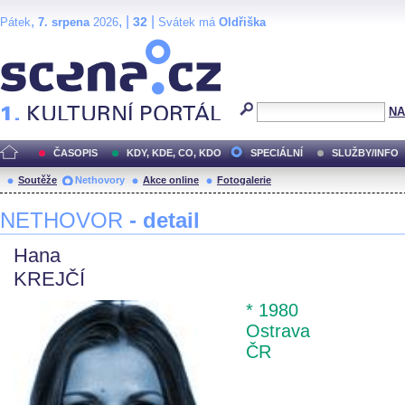
,
, |
|
32
Pátek
7. srpena
2026
Svátek má
Oldřiška
Scéna.cz
NA
ČASOPIS
KDY, KDE, CO, KDO
SPECIÁLNÍ
SLUŽBY/INFO
Soutěže
Nethovory
Akce online
Fotogalerie
NETHOVOR
- detail
Hana
KREJČÍ
* 1980
Ostrava
ČR