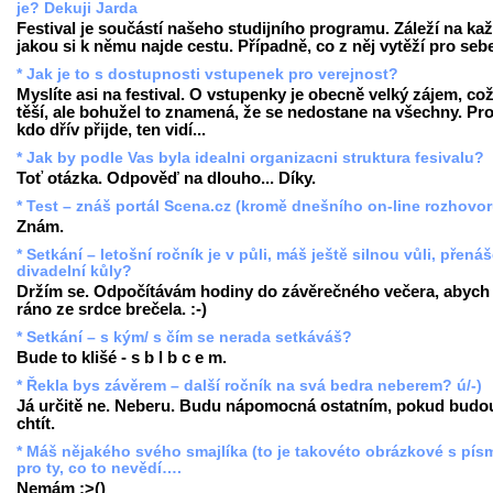
je? Dekuji Jarda
Festival je součástí našeho studijního programu. Záleží na ka
jakou si k němu najde cestu. Případně, co z něj vytěží pro seb
* Jak je to s dostupnosti vstupenek pro verejnost?
Myslíte asi na festival. O vstupenky je obecně velký zájem, co
těší, ale bohužel to znamená, že se nedostane na všechny. Pr
kdo dřív přijde, ten vidí...
* Jak by podle Vas byla idealni organizacni struktura fesivalu?
Toť otázka. Odpověď na dlouho... Díky.
* Test – znáš portál Scena.cz (kromě dnešního on-line rozhovo
Znám.
* Setkání – letošní ročník je v půli, máš ještě silnou vůli, přenáš
divadelní kůly?
Držím se. Odpočítávám hodiny do závěrečného večera, abych
ráno ze srdce brečela. :-)
* Setkání – s kým/ s čím se nerada setkáváš?
Bude to klišé - s b l b c e m.
* Řekla bys závěrem – další ročník na svá bedra neberem? ú/-)
Já určitě ne. Neberu. Budu nápomocná ostatním, pokud budo
chtít.
* Máš nějakého svého smajlíka (to je takovéto obrázkové s pís
pro ty, co to nevědí….
Nemám :>()