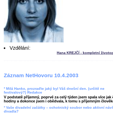
Vzdělání:
Hana KREJČÍ - kompletní životo
Záznam NetHovoru 10.4.2003
* Milá Hanko, prozraďte jaký byl Váš dnešní den. (určitě ne
festivalový?) Redakce
V podstatě příjemný, poprvé za celý týden jsem spala více jak 
hodiny a dokonce jsem i obědvala, k tomu s příjemným člověke
* Vaše divadelní začátky – ochotnický soubor nebo aktivní náv
divadla?