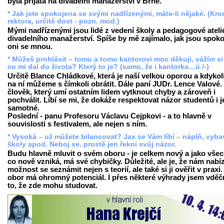
byla přijata na divadelní manažerství v Brně.
* Jak jste spokojena se svými nadřízenými, máte-li nějaké. (Kr
rektora, určitě dost - pozn. mod.)
Mými nadřízenými jsou lidé z vedení školy a pedagogové ateli
divadelního manažerství. Spíše by mě zajímalo, jak jsou spoko
oni se mnou.
* Můžeš prohlásit – tomu a tomu kantorovi moc děkuji, vážím si
co mi dal do života? Který to je? (samo, že i kantorka…ú /-)
Určitě Blance Chládkové, která je naší velkou oporou a kdykol
na ní můžeme s čímkoli obrátit. Dále paní JUDr. Lence Valové. 
člověk, který umí ostatním lidem vytknout chyby a zároveň i
pochválit. Líbí se mi, že dokáže respektovat názor studentů i j
samotné.
Poslední - panu Profesoru Václavu Cejpkovi - a to hlavně v
souvislosti s festivalem, ale nejen s ním.
* Vysoká – už můžete bilancovat? Jax se Vám líbí – náplň, vyba
školy apod. Neboj se, prostě jen řekni svůj názor.
Budu hlavně mluvit o svém oboru - je celkem nový a jako vše
co nově vzniká, má své chybičky. Důležité, ale je, že nám nabíz
možnost se seznámit nejen s teorií, ale také si ji ověřit v praxi
obor má ohromný potenciál. I přes některé výhrady jsem vděč
to, že zde mohu studovat.