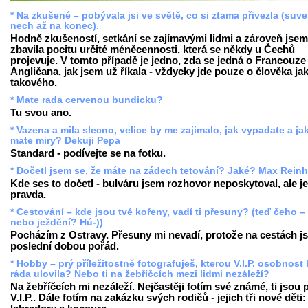
* Na zkušené – pobývala jsi ve světě, co si ztama přivezla (suv
nech až na konec).
Hodně zkušeností, setkání se zajímavými lidmi a zároveň jsem
zbavila pocitu určité méněcennosti, která se někdy u Čechů
projevuje. V tomto případě je jedno, zda se jedná o Francouze 
Angličana, jak jsem už říkala - vždycky jde pouze o člověka ja
takového.
* Mate rada cervenou bundicku?
Tu svou ano.
* Vazena a mila slecno, velice by me zajimalo, jak vypadate a ja
mate miry? Dekuji Pepa
Standard - podívejte se na fotku.
* Dočetl jsem se, že máte na zádech tetování? Jaké? Max Reinh
Kde ses to dočetl - bulváru jsem rozhovor neposkytoval, ale je
pravda.
* Cestování – kde jsou tvé kořeny, vadí ti přesuny? (teď čeho –
nebo ježdění? Hú-))
Pocházím z Ostravy. Přesuny mi nevadí, protože na cestách j
poslední dobou pořád.
* Hobby – prý příležitostně fotografuješ, kterou V.I.P. osobnost
ráda ulovila? Nebo ti na žebříčcích mezi lidmi nezáleží?
Na žebříčcích mi nezáleží. Nejčastěji fotím své známé, ti jsou
V.I.P.. Dále fotím na zakázku svých rodičů - jejich tři nové děti: