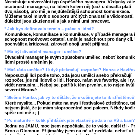
Neexistuje univerzální typ úspěšného managera. Vždycky zále
osobnosti managera, na lidech kolem něj (což u divadla platí
dvojnásob), pro mě je nejdůležitější schopnost komunikace.
Můžeme také mluvit o souboru určitých znalostí a vědomostí,
důležité jsou zkušenosti a jak s nimi umí pracovat.
* Jak bys definovala termín – práce s lidmi?
Komunikace, komunikace a komunikace, v případě managera i
schopnost motivovat ostatní, umět je nadchnout pro daný cíl.
pochválit a kritizovat, zároveň obojí umět přijímat.
* Má být divadelní manager i umělec?
Divadelní manager je svým způsobem umělec, neboť komunik
lidmi prostě uměním je.
* Máš ráda umělce? I když překračují rozpočet? Honza z Havířo
Neposuzuji lidi podle toho, zda jsou umělci anebo překračují
rozpočet, jde mi lidově o lidi. Honzo, mám své favority, ale i ty,
vidět nemusím... Neboj se, patříš k těm prvním, a to nejen kvůl
severní Moravě.
* Slečno Hanko, jak vy to děláte, že ukočírujete tolik střeštěnc
Které myslíte... Pokud máte na mysli festivalové ztřeštěnce, ta
nejsem jistá, že je mám stoprocentně pod palcem. Někdy kočír
spíše oni mě x;-)
* Po maturitě – kolik přihlášek jste vlastně podala na VŠ a kam?
Jednu na JAMU, moc jsem nepočítala, že to vyjde, další tři - P
Brno a Olomouc. Přijímačky jsem na ně už nedělala, neboť už