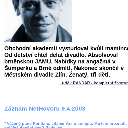
Obchodní akademii vystudoval kvůli maminc
Od dětství chtěl dělat divadlo. Absolvoval
brněnskou JAMU. Nabídky na angažmá v
Šumperku a Brně odmítl. Nakonec skončil v
Městském divadle Zlín. Ženatý, tři děti.
Luděk RANDÁR - kompletní životop
Záznam NetHovoru 9.4.2003
* Vážený pane Randáre, vítáme Vás u complu. Můžete prozradit 
byl Váš dnešní den? Redakce