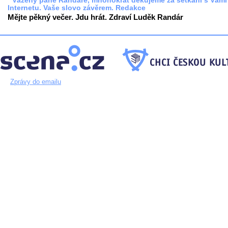
* Vážený pane Randáre, mnohokrát děkujeme za setkání s Vámi
Internetu. Vaše slovo závěrem. Redakce
Mějte pěkný večer. Jdu hrát. Zdraví Luděk Randár
Zprávy do emailu