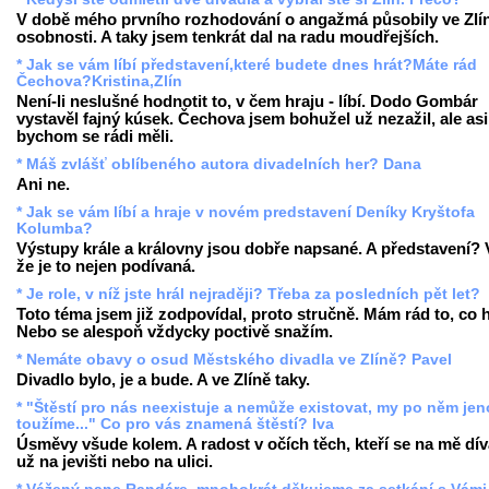
V době mého prvního rozhodování o angažmá působily ve Zlí
osobnosti. A taky jsem tenkrát dal na radu moudřejších.
* Jak se vám líbí představení,které budete dnes hrát?Máte rád
Čechova?Kristina,Zlín
Není-li neslušné hodnotit to, v čem hraju - líbí. Dodo Gombár
vystavěl fajný kúsek. Čechova jsem bohužel už nezažil, ale asi
bychom se rádi měli.
* Máš zvlášť oblíbeného autora divadelních her? Dana
Ani ne.
* Jak se vám líbí a hraje v novém predstavení Deníky Kryštofa
Kolumba?
Výstupy krále a královny jsou dobře napsané. A představení? 
že je to nejen podívaná.
* Je role, v níž jste hrál nejraději? Třeba za posledních pět let?
Toto téma jsem již zodpovídal, proto stručně. Mám rád to, co h
Nebo se alespoň vždycky poctivě snažím.
* Nemáte obavy o osud Městského divadla ve Zlíně? Pavel
Divadlo bylo, je a bude. A ve Zlíně taky.
* "Štěstí pro nás neexistuje a nemůže existovat, my po něm je
toužíme..." Co pro vás znamená štěstí? Iva
Úsměvy všude kolem. A radost v očích těch, kteří se na mě díva
už na jevišti nebo na ulici.