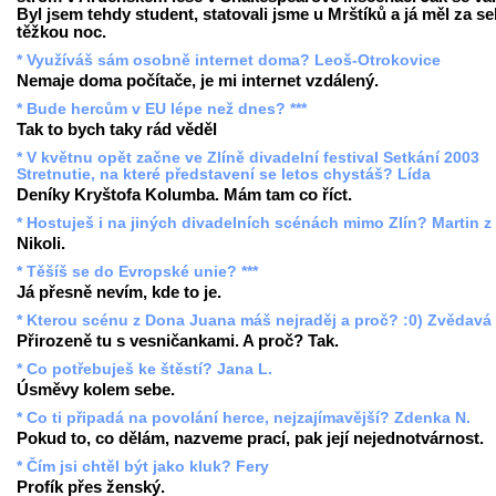
Byl jsem tehdy student, statovali jsme u Mrštíků a já měl za s
těžkou noc.
* Využíváš sám osobně internet doma? Leoš-Otrokovice
Nemaje doma počítače, je mi internet vzdálený.
* Bude hercům v EU lépe než dnes? ***
Tak to bych taky rád věděl
* V květnu opět začne ve Zlíně divadelní festival Setkání 2003
Stretnutie, na které představení se letos chystáš? Lída
Deníky Kryštofa Kolumba. Mám tam co říct.
* Hostuješ i na jiných divadelních scénách mimo Zlín? Martin z
Nikoli.
* Těšíš se do Evropské unie? ***
Já přesně nevím, kde to je.
* Kterou scénu z Dona Juana máš nejraděj a proč? :0) Zvědavá
Přirozeně tu s vesničankami. A proč? Tak.
* Co potřebuješ ke štěstí? Jana L.
Úsměvy kolem sebe.
* Co ti připadá na povolání herce, nejzajímavější? Zdenka N.
Pokud to, co dělám, nazveme prací, pak její nejednotvárnost.
* Čím jsi chtěl být jako kluk? Fery
Profík přes ženský.