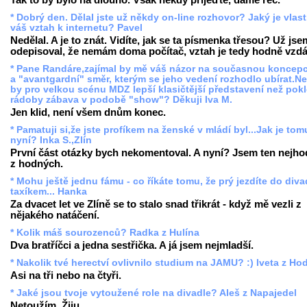
* Dobrý den. Dělal jste už někdy on-line rozhovor? Jaký je vlas
váš vztah k internetu? Pavel
Nedělal. A je to znát. Vidíte, jak se ta písmenka třesou? Už jse
odepisoval, že nemám doma počítač, vztah je tedy hodně vzdá
* Pane Randáre,zajímal by mě váš názor na současnou koncep
a "avantgardní" směr, kterým se jeho vedení rozhodlo ubírat.N
by pro velkou scénu MDZ lepší klasičtější představení než pokl
rádoby zábava v podobě "show"? Děkuji Iva M.
Jen klid, není všem dnům konec.
* Pamatuji si,že jste profíkem na ženské v mládí byl...Jak je tom
nyní? Inka S.,Zlín
První část otázky bych nekomentoval. A nyní? Jsem ten nejho
z hodných.
* Mohu ještě jednu fámu - co říkáte tomu, že prý jezdíte do diva
taxíkem... Hanka
Za dvacet let ve Zlíně se to stalo snad třikrát - když mě vezli z
nějakého natáčení.
* Kolik máš sourozenců? Radka z Hulína
Dva bratříčci a jedna sestřička. A já jsem nejmladší.
* Nakolik tvé herectví ovlivnilo studium na JAMU? :) Iveta z Ho
Asi na tři nebo na čtyři.
* Jaké jsou tvoje vytoužené role na divadle? Aleš z Napajedel
Netoužím. Žiju.