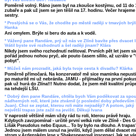
Poměrně volný. Ráno jsem byl na zkoušce kostýmu, od 11 do 
zubaře a pak už jsem se jen těšil na 17. hodinu. Večer hrajeme 
sestry.
* Proslýchá se o Vás, že chodíte po městě raději v tmavých brýlí
Hanka
Ani omylem. Brýle si beru do auta a k vodě.
* Vážený pane Randáre, prý už nás ve Zlíně bavíte přes dvacet 
Vrátil byste své rozhodnutí a šel raději jinam? Klára
Nikdy jsem svého rozhodnutí nelitoval. Prvních pět let jsem si
pořád jednou nohou pryč, ale pouto časem sílilo, až uzrálo v "
pobyt".
* Můžeš nám prozradit, jaká byla tvoje cesta k divadlu? Klárka
Poměrně přímočará. Na konzervatoř mě sice maminka nepustil
po maturitě mi už nebránila. JAMU - přijímačky na první pokus
pak už hurá do Zlína!!! Nutno dodat, že jsem měl kvalitní průp
na tehdejší LŠU.
* Dobrý den pane Randáre, chtěla bych Vám poděkovat za spo
nádherných rolí, které jste ztvárnil (z poslední doby především
Juan). Chci se zeptat, kterou roli máte nejraději? A potom, jaký
největší trapas jste zažil na jevišti. Děkuji Ivana
V naprosté většině mám vždy rád tu roli, kterou právě hraju.
Kdybych zavzpomínal - určitě první velká role ve Zlíně - Des G
Lišák Pseudolus nebo Equus... To by bylo na dlouho. A trapas
Jednou jsem málem usnul na jevišti, když jsem dělal dvacet m
strom v Ardenském lese v Shakespearově inscenaci Jak se vám