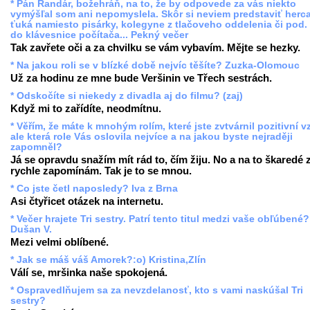
* Pán Randár, božehráň, na to, že by odpovede za vás niekto
vymýšľal som ani nepomyslela. Skôr si neviem predstaviť herc
ťuká namiesto pisárky, kolegyne z tlačoveho oddelenia či pod.
do klávesnice počítača... Pekný večer
Tak zavřete oči a za chvilku se vám vybavím. Mějte se hezky.
* Na jakou roli se v blízké době nejvíc těšíte? Zuzka-Olomouc
Už za hodinu ze mne bude Veršinin ve Třech sestrách.
* Odskočíte si niekedy z divadla aj do filmu? (zaj)
Když mi to zařídíte, neodmítnu.
* Věřím, že máte k mnohým rolím, které jste zvtvárnil pozitivní v
ale která role Vás oslovila nejvíce a na jakou byste nejraději
zapomněl?
Já se opravdu snažím mít rád to, čím žiju. No a na to škaredé 
rychle zapomínám. Tak je to se mnou.
* Co jste četl naposledy? Iva z Brna
Asi čtyřicet otázek na internetu.
* Večer hrajete Tri sestry. Patrí tento titul medzi vaše obľúbené?
Dušan V.
Mezi velmi oblíbené.
* Jak se máš váš Amorek?:o) Kristina,Zlín
Válí se, mršinka naše spokojená.
* Ospravedlňujem sa za nevzdelanosť, kto s vami naskúšal Tri
sestry?