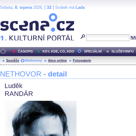
,
, |
|
32
Sobota
8. srpena
2026
Svátek má
Lada
Scéna.cz
NA
ČASOPIS
KDY, KDE, CO, KDO
SPECIÁLNÍ
SLUŽBY/INFO
Soutěže
Nethovory
Akce online
Fotogalerie
NETHOVOR
- detail
Luděk
RANDÁR