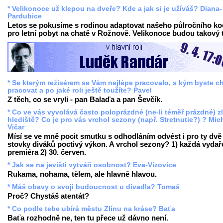
* Velikonoce už klepou na dveře? Kde a jak si je užíváš? Diana-
Pardubice
Letos se pokusíme s rodinou adaptovat našeho půlročního k
pro letní pobyt na chatě v Rožnově. Velikonoce budou takový t
* Se kterým režisérem se Vám nejlépe pracovalo, s kým byste ch
pracovat a po jaké roli ještě toužíte? Pavel
Z těch, co se vryli - pan Balaďa a pan Ševčík.
* Co ve vás vyvolává často poloprázdné (ne-li téměř prázdné) z
hlediště? Co je pro vás vrchol sezony (např. Stretnutie?) ? Mic
Vičar
Mísí se ve mně pocit smutku s odhodláním odvést i pro ty dvě
stovky diváků poctivý výkon. A vrchol sezony? 1) každá vyda
premiéra 2) 30. červen.
* Jak se na jevišti vytváří osobnost? Eva-Vizovice
Rukama, nohama, tělem, ale hlavně hlavou.
* Máš obavy o svoji budoucnost u divadla? Tomaš
Proč? Chystáš atentát?
* Co podle tebe ubírá městu Zlínu na kráse? Baťa
Baťa rozhodně ne, ten tu přece už dávno není.