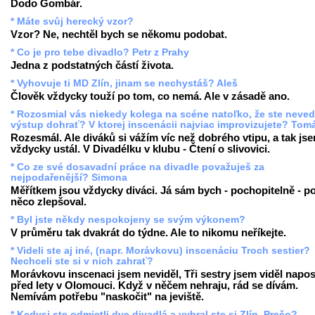
Dodo Gombár.
* Máte svůj herecký vzor?
Vzor? Ne, nechtěl bych se někomu podobat.
* Co je pro tebe divadlo? Petr z Prahy
Jedna z podstatných částí života.
* Vyhovuje ti MD Zlín, jinam se nechystáš? Aleš
Člověk vždycky touží po tom, co nemá. Ale v zásadě ano.
* Rozosmial vás niekedy kolega na scéne natoľko, že ste neved
výstup dohrať? V ktorej inscenácii najviac improvizujete? Tom
Rozesmál. Ale diváků si vážím víc než dobrého vtipu, a tak js
vždycky ustál. V Divadélku v klubu - Čtení o slivovici.
* Co ze své dosavadní práce na divadle považuješ za
nejpodařenější? Simona
Měřítkem jsou vždycky diváci. Já sám bych - pochopitelně - p
něco zlepšoval.
* Byl jste někdy nespokojeny se svým výkonem?
V průměru tak dvakrát do týdne. Ale to nikomu neříkejte.
* Videli ste aj iné, (napr. Morávkovu) inscenáciu Troch sestier?
Nechceli ste si v nich zahrať?
Morávkovu inscenaci jsem neviděl, Tři sestry jsem viděl napo
před lety v Olomouci. Když v něčem nehraju, rád se dívám.
Nemívám potřebu "naskočit" na jeviště.
* Kedysi ste odmietli dve divadlá a vybral ste si Zlín. Prečo?