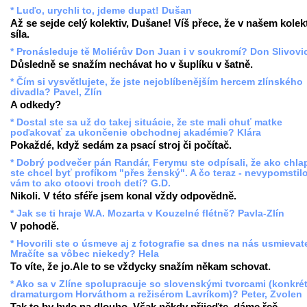
* Luďo, urychli to, jdeme dupat! Dušan
Až se sejde celý kolektiv, Dušane! Víš přece, že v našem kolekt
síla.
* Pronásleduje tě Moliérův Don Juan i v soukromí? Don Slivovi
Důsledně se snažím nechávat ho v šuplíku v šatně.
* Čím si vysvětlujete, že jste nejoblíbenějším hercem zlínského
divadla? Pavel, Zlín
A odkedy?
* Dostal ste sa už do takej situácie, že ste mali chuť matke
poďakovať za ukončenie obchodnej akadémie? Klára
Pokaždé, když sedám za psací stroj či počítač.
* Dobrý podvečer pán Randár, Ferymu ste odpísali, že ako chla
ste chcel byť profíkom "přes ženský". A čo teraz - nevypomstil
vám to ako otcovi troch detí? G.D.
Nikoli. V této sféře jsem konal vždy odpovědně.
* Jak se ti hraje W.A. Mozarta v Kouzelné flétně? Pavla-Zlín
V pohodě.
* Hovorili ste o úsmeve aj z fotografie sa dnes na nás usmievate
Mračíte sa vôbec niekedy? Hela
To víte, že jo.Ale to se vždycky snažím někam schovat.
* Ako sa v Zlíne spolupracuje so slovenskými tvorcami (konkré
dramaturgom Horváthom a režisérom Lavríkom)? Peter, Zvolen
Tak to by bylo na dlouho. Však někdy přijeďte, dáme řeč.