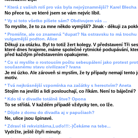
* Která z vašich rolí pro vás byla nejvýznamnější? Karel Blecha
No přece ta, ve které jsem se vám nejvíc líbil.
* Vy si toto všetko píšete sám? Obdivujem vás ...
To myslíte, že to za mne někdo vymýšlí? Jinak - děkuji za pok
* Promiňte, ale co znamená "dupat? Na ostravsku to má trochu
vulgarnější podton. Alice
Děkuji za otázku. Byl to totiž žert kolegy. V představení Tři ses
které dnes hrajeme, máme společné rytmické podupávání, kter
před každým představením opakujeme.
* Co si myslíte o rostoucím počtu sebeupálení jako protest prot
současnému stavu civilizace? Ivana
Je mi úzko. Ale zároveň si myslím, že ty případy nemají tento 
motiv.
* Tvá nejkrásnější vzpomínka na začátky s herectvím? Aneta
Stojím na jevišti a lidi poslouchají, co říkám. Není to báječné?
* Kdo tě v divadle totálně štve? Opona
To se střídá. V každém případě vždycky ten, co lže.
* Dôjde z domu do divadla aj v papučiach?
Ne, ulice jsou špinavé.
* Zdraví tě rekvizitárna,Luďo!!!:-)Čekáme na tebe...
Vydržte, ještě čtyři minuty.