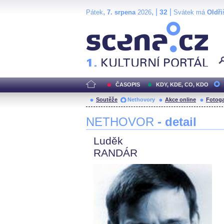
,
, |
|
32
Pátek
7. srpena
2026
Svátek má
Oldři
Scéna.cz
ČASOPIS
KDY, KDE, CO, KDO
Soutěže
Nethovory
Akce online
Fotoga
NETHOVOR
- detail
Luděk
RANDÁR