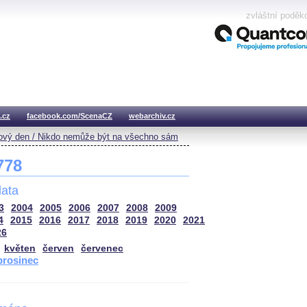
zvláštní poděk
.cz
facebook.com/ScenaCZ
webarchiv.cz
vý den / Nikdo nemůže být na všechno sám
 778
ata
3
2004
2005
2006
2007
2008
2009
4
2015
2016
2017
2018
2019
2020
2021
26
květen
červen
červenec
prosinec