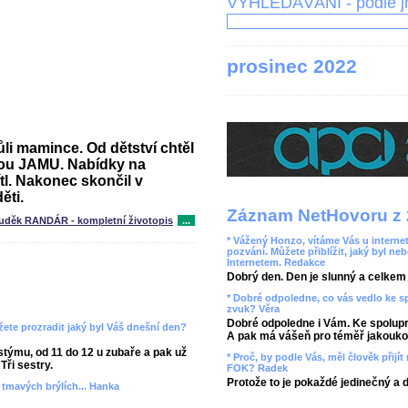
VYHLEDÁVÁNÍ - podle 
prosinec 2022
i mamince. Od dětství chtěl
kou JAMU. Nabídky na
l. Nakonec skončil v
ěti.
Záznam NetHovoru z 
uděk RANDÁR - kompletní životopis
...
* Vážený Honzo, vítáme Vás u internet
pozvání. Můžete přiblížit, jaký byl ne
Internetem. Redakce
Dobrý den. Den je slunný a celkem r
* Dobré odpoledne, co vás vedlo ke 
zvuk? Věra
Dobré odpoledne i Vám. Ke spolupr
ete prozradit jaký byl Váš dnešní den?
A pak má vášeň pro téměř jakoukol
týmu, od 11 do 12 u zubaře a pak už
* Proč, by podle Vás, měl člověk přij
Tři sestry.
FOK? Radek
Protože to je pokaždé jedinečný a 
v tmavých brýlích... Hanka