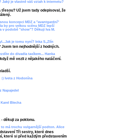
? Jaký je vlastně váš vztah k internetu?
ka třesou? Už jsem tady odepisoval, že
álený.
asnou koncepci MDZ a "avantgardní"
la by pro velkou scénu MDZ lepší
va v podobě "show"? Děkuji Iva M.
l...Jak je tomu nyní? Inka S.,Zlín
? Jsem ten nejhodnější z hodných.
ezdíte do divadla taxíkem... Hanka
 - když mě vezli z nějakého natáčení.
mladší.
 :) Iveta z Hodonína
 z Napajedel
? Karel Blecha
- děkuji za poklonu.
to má trochu vulgarnější podton. Alice
edstavení Tři sestry, které dnes
, které si před každým představením