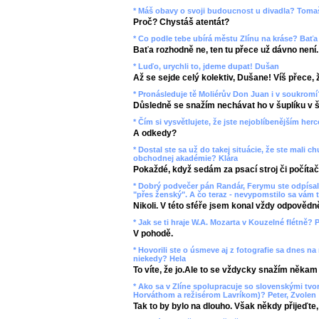
* Máš obavy o svoji budoucnost u divadla? Toma
Proč? Chystáš atentát?
* Co podle tebe ubírá městu Zlínu na kráse? Baťa
Baťa rozhodně ne, ten tu přece už dávno není.
* Luďo, urychli to, jdeme dupat! Dušan
Až se sejde celý kolektiv, Dušane! Víš přece, ž
* Pronásleduje tě Moliérův Don Juan i v soukromí
Důsledně se snažím nechávat ho v šuplíku v š
* Čím si vysvětlujete, že jste nejoblíbenějším her
A odkedy?
* Dostal ste sa už do takej situácie, že ste mali
obchodnej akadémie? Klára
Pokaždé, když sedám za psací stroj či počítač
* Dobrý podvečer pán Randár, Ferymu ste odpísali
"přes ženský". A čo teraz - nevypomstilo sa vám t
Nikoli. V této sféře jsem konal vždy odpovědn
* Jak se ti hraje W.A. Mozarta v Kouzelné flétně? P
V pohodě.
* Hovorili ste o úsmeve aj z fotografie sa dnes na
niekedy? Hela
To víte, že jo.Ale to se vždycky snažím někam
* Ako sa v Zlíne spolupracuje so slovenskými tv
Horváthom a režisérom Lavríkom)? Peter, Zvolen
Tak to by bylo na dlouho. Však někdy přijeďte