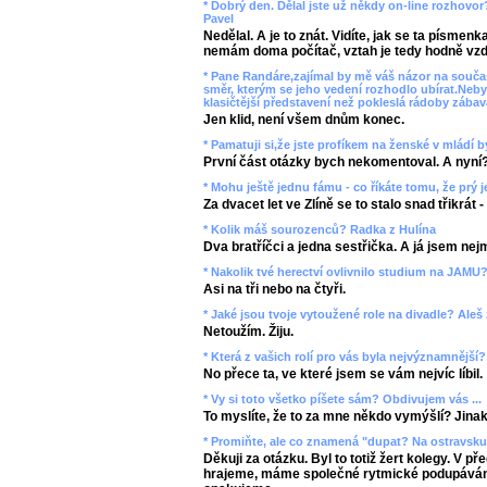
* Dobrý den. Dělal jste už někdy on-line rozhovor
Pavel
Nedělal. A je to znát. Vidíte, jak se ta písmen
nemám doma počítač, vztah je tedy hodně vzd
* Pane Randáre,zajímal by mě váš názor na souč
směr, kterým se jeho vedení rozhodlo ubírat.Neby
klasičtější představení než pokleslá rádoby zába
Jen klid, není všem dnům konec.
* Pamatuji si,že jste profíkem na ženské v mládí by
První část otázky bych nekomentoval. A nyní
* Mohu ještě jednu fámu - co říkáte tomu, že prý j
Za dvacet let ve Zlíně se to stalo snad třikrát
* Kolik máš sourozenců? Radka z Hulína
Dva bratříčci a jedna sestřička. A já jsem nej
* Nakolik tvé herectví ovlivnilo studium na JAMU?
Asi na tři nebo na čtyři.
* Jaké jsou tvoje vytoužené role na divadle? Aleš
Netoužím. Žiju.
* Která z vašich rolí pro vás byla nejvýznamnější
No přece ta, ve které jsem se vám nejvíc líbil.
* Vy si toto všetko píšete sám? Obdivujem vás ...
To myslíte, že to za mne někdo vymýšlí? Jinak 
* Promiňte, ale co znamená "dupat? Na ostravsku 
Děkuji za otázku. Byl to totiž žert kolegy. V př
hrajeme, máme společné rytmické podupávání