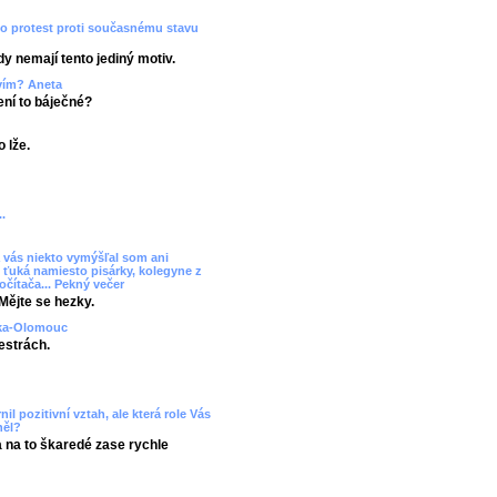
ko protest proti současnému stavu
dy nemají tento jediný motiv.
tvím? Aneta
Není to báječné?
 lže.
.
 vás niekto vymýšľal som ani
 ťuká namiesto pisárky, kolegyne z
očítača... Pekný večer
Mějte se hezky.
uzka-Olomouc
estrách.
il pozitivní vztah, ale která role Vás
něl?
a na to škaredé zase rychle