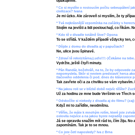
opakujeme.
* Co si myslíte o rostoucím počtu sebeupálení ja
civilizace? Ivana
Je mi úzko. Ale zároveň si myslím, že ty přípa
* Tvá nejkrásnější vzpomínka na začátky s herec
Stojím na jevišti a lidi poslouchají, co říkám. 
* Kdo tě v divadle totálně štve? Opona
To se střídá. V každém případě vždycky ten, co
* Dôjde z domu do divadla aj v papučiach?
Ne, ulice jsou špinavé.
* Zdraví tě rekvizitárna,Luďo!!!:-)Čekáme na tebe..
Vydržte, ještě čtyři minuty.
* Pán Randár, božehráň, na to, že by odpovede za
nepomyslela. Skôr si neviem predstaviť herca ako
tlačoveho oddelenia či pod. dnes do klávesnice p
Tak zavřete oči a za chvilku se vám vybavím. 
* Na jakou roli se v blízké době nejvíc těšíte? Z
Už za hodinu ze mne bude Veršinin ve Třech s
* Odskočíte si niekedy z divadla aj do filmu? (zaj)
Když mi to zařídíte, neodmítnu.
* Věřím, že máte k mnohým rolím, které jste zvtvárn
oslovila nejvíce a na jakou byste nejraději zapom
Já se opravdu snažím mít rád to, čím žiju. No 
zapomínám. Tak je to se mnou.
* Co jste četl naposledy? Iva z Brna