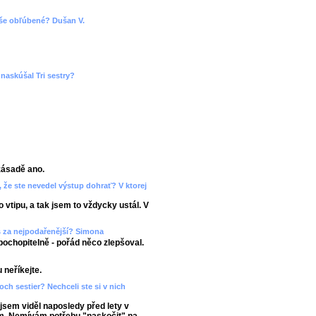
 vaše obľúbené? Dušan V.
naskúšal Tri sestry?
zásadě ano.
 že ste nevedel výstup dohrať? V ktorej
 vtipu, a tak jsem to vždycky ustál. V
š za nejpodařenější? Simona
pochopitelně - pořád něco zlepšoval.
 neříkejte.
roch sestier? Nechceli ste si v nich
jsem viděl naposledy před lety v
ám. Nemívám potřebu "naskočit" na