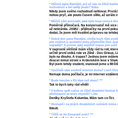
* Vážený pane Randáre, prý už nás ve Zlíně bavíte 
rozhodnutí a šel raději jinam? Klára
Nikdy jsem svého rozhodnutí nelitoval. Prvních
nohou pryč, ale pouto časem sílilo, až uzrálo v
* Můžeš nám prozradit, jaká byla tvoje cesta k di
Poměrně přímočará. Na konzervatoř mě sice m
už nebránila. JAMU - přijímačky na první pokus
dodat, že jsem měl kvalitní průpravu na tehdej
* Dobrý den pane Randáre, chtěla bych Vám poděk
jste ztvárnil (z poslední doby především Don Juan
nejraději? A potom, jaký největší trapas jste zažil 
V naprosté většině mám vždy rád tu roli, kter
určitě první velká role ve Zlíně - Des Grieux,
bylo na dlouho. A trapas? Jednou jsem málem u
dvacet minut strom v Ardenském lese v Shake
Byl jsem tehdy student, statovali jsme u Mrští
* Využíváš sám osobně internet doma? Leoš-Otr
Nemaje doma počítače, je mi internet vzdálen
* Bude hercům v EU lépe než dnes? ***
Tak to bych taky rád věděl
* V květnu opět začne ve Zlíně divadelní festival S
představení se letos chystáš? Lída
Deníky Kryštofa Kolumba. Mám tam co říct.
* Hostuješ i na jiných divadelních scénách mimo Z
Nikoli.
* Těšíš se do Evropské unie? ***