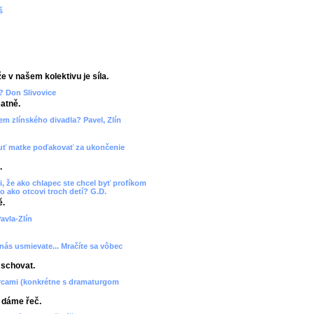
š
e v našem kolektivu je síla.
? Don Slivovice
atně.
cem zlínského divadla? Pavel, Zlín
 chuť matke poďakovať za ukončenie
.
, že ako chlapec ste chcel byť profíkom
o ako otcovi troch detí? G.D.
ě.
avla-Zlín
 nás usmievate... Mračíte sa vôbec
 schovat.
orcami (konkrétne s dramaturgom
, dáme řeč.