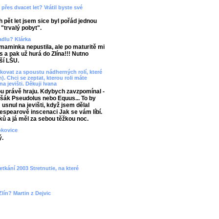
přes dvacet let? Vrátil byste své
 pět let jsem sice byl pořád jednou
 "trvalý pobyt".
vadlu? Klárka
aminka nepustila, ale po maturitě mi
 a pak už hurá do Zlína!!! Nutno
ší LŠU.
ovat za spoustu nádherných rolí, které
). Chci se zeptat, kterou roli máte
na jevišti. Děkuji Ivana
ou právě hraju. Kdybych zavzpomínal -
 Lišák Pseudolus nebo Equus... To by
snul na jevišti, když jsem dělal
spearově inscenaci Jak se vám líbí.
ků a já měl za sebou těžkou noc.
okovice
ý.
etkání 2003 Stretnutie, na které
lín? Martin z Dejvic