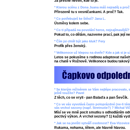
Já přesně nevím, kde to je.
* Kterou scénu z Dona Juana máš nejraděj a proč
Přirozeně tu s vesničankami. A proč? Tak.
* Co potřebuješ ke štěstí? Jana L.
Úsměvy kolem sebe.
* Co ti připadá na povolání herce, nejzajímavější
Pokud to, co dělám, nazveme prací, pak její n
* Čím jsi chtěl být jako kluk? Fery
Profík přes ženský.
* Velikonoce už klepou na dveře? Kde a jak si je 
Letos se pokusíme s rodinou adaptovat našeho
na chatě v Rožnově. Velikonoce budou takový 
* Se kterým režisérem se Vám nejlépe pracovalo, s
ještě toužíte? Pavel
Z těch, co se vryli - pan Balaďa a pan Ševčík.
* Co ve vás vyvolává často poloprázdné (ne-li tém
vás vrchol sezony (např. Stretnutie?) ? Michal Vič
Mísí se ve mně pocit smutku s odhodláním odv
poctivý výkon. A vrchol sezony? 1) každá vyd
* Jak se na jevišti vytváří osobnost? Eva-Vizovice
Rukama, nohama, tělem, ale hlavně hlavou.