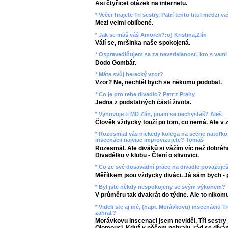
Asi čtyřicet otázek na internetu.
* Večer hrajete Tri sestry. Patrí tento titul medzi
Mezi velmi oblíbené.
* Jak se máš váš Amorek?:o) Kristina,Zlín
Válí se, mršinka naše spokojená.
* Ospravedlňujem sa za nevzdelanosť, kto s vami 
Dodo Gombár.
* Máte svůj herecký vzor?
Vzor? Ne, nechtěl bych se někomu podobat.
* Co je pro tebe divadlo? Petr z Prahy
Jedna z podstatných částí života.
* Vyhovuje ti MD Zlín, jinam se nechystáš? Aleš
Člověk vždycky touží po tom, co nemá. Ale v 
* Rozosmial vás niekedy kolega na scéne natoľko,
inscenácii najviac improvizujete? Tomáš
Rozesmál. Ale diváků si vážím víc než dobrého
Divadélku v klubu - Čtení o slivovici.
* Co ze své dosavadní práce na divadle považuje
Měřítkem jsou vždycky diváci. Já sám bych - 
* Byl jste někdy nespokojeny se svým výkonem?
V průměru tak dvakrát do týdne. Ale to nikomu
* Videli ste aj iné, (napr. Morávkovu) inscenáciu T
zahrať?
Morávkovu inscenaci jsem neviděl, Tři sestry 
Olomouci. Když v něčem nehraju, rád se dív