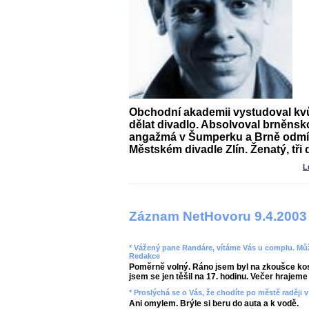
Obchodní akademii vystudoval kvůl
dělat divadlo. Absolvoval brněns
angažmá v Šumperku a Brně odmít
Městském divadle Zlín. Ženatý, tři d
L
Záznam NetHovoru 9.4.2003
* Vážený pane Randáre, vítáme Vás u complu. Můž
Redakce
Poměrně volný. Ráno jsem byl na zkoušce kos
jsem se jen těšil na 17. hodinu. Večer hrajeme 
* Proslýchá se o Vás, že chodíte po městě raději 
Ani omylem. Brýle si beru do auta a k vodě.