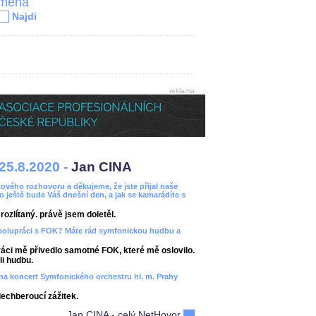
jména
Najdi
reklama
25.8.2020 -
Jan CINA
ového rozhovoru a děkujeme, že jste přijal naše
bo ještě bude Váš dnešní den, a jak se kamarádíte s
ozlítaný. právě jsem doletěl.
spolupráci s FOK? Máte rád symfonickou hudbu a
áci mě přivedlo samotné FOK, které mě oslovilo.
i hudbu.
ít na koncert Symfonického orchestru hl. m. Prahy
dechberoucí zážitek.
Jan CINA - celý NetHovor