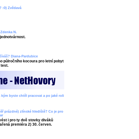
? :0) Zvědavá
? Zdenka N.
ejednotvárnost.
užíváš? Diana-Pardubice
 půlročního kocoura pro letní pobyt
test.
 kým byste chtěl pracovat a po jaké roli
ěř prázdné) zlínské hlediště? Co je pro
ar
ést i pro ty dvě stovky diváků
ařená premiéra 2) 30. červen.