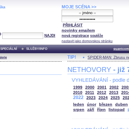
MOJE SCÉNA >>
ška
PŘIHLÁSIT
novinky emailem
NAJDI
nová registrace
soutěže
nastavit jako domovskou stránku
SPECIÁLNÍ
SLUŽBY/INFO
quantcom
TIP!
SPIDER-MAN: Zbrusu no
lerie
NETHOVORY
- již
VYHLEDÁVÁNÍ - podle d
1999
2000
2001
2002
200
2010
2011
2012
2013
201
2022
2023
2024
2025
20
leden
únor
březen
duben
srpen
září
říjen
listopad