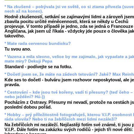
* Na zkušené – pobývala jsi ve světě, co si ztama přivezla (suv
nech až na konec).
Hodně zkušeností, setkání se zajímavými lidmi a zároveň jsem
zbavila pocitu určité méněcennosti, která se někdy u Čechů
projevuje. V tomto případě je jedno, zda se jedná o Francouze 
Angličana, jak jsem už říkala - vždycky jde pouze o člověka ja
takového.
* Mate rada cervenou bundicku?
Tu svou ano.
* Vazena a mila slecno, velice by me zajimalo, jak vypadate a ja
mate miry? Dekuji Pepa
Standard - podívejte se na fotku.
* Dočetl jsem se, že máte na zádech tetování? Jaké? Max Reinh
Kde ses to dočetl - bulváru jsem rozhovor neposkytoval, ale je
pravda.
* Cestování – kde jsou tvé kořeny, vadí ti přesuny? (teď čeho –
nebo ježdění? Hú-))
Pocházím z Ostravy. Přesuny mi nevadí, protože na cestách j
poslední dobou pořád.
* Hobby – prý příležitostně fotografuješ, kterou V.I.P. osobnost
ráda ulovila? Nebo ti na žebříčcích mezi lidmi nezáleží?
Na žebříčcích mi nezáleží. Nejčastěji fotím své známé, ti jsou
V.I.P.. Dále fotím na zakázku svých rodičů - jejich tři nové děti: