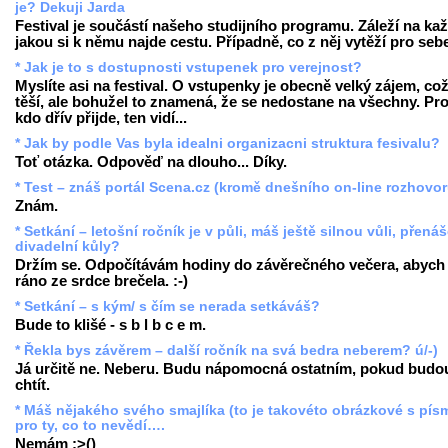
je? Dekuji Jarda
Festival je součástí našeho studijního programu. Záleží na ka
jakou si k němu najde cestu. Případně, co z něj vytěží pro seb
* Jak je to s dostupnosti vstupenek pro verejnost?
Myslíte asi na festival. O vstupenky je obecně velký zájem, co
těší, ale bohužel to znamená, že se nedostane na všechny. Pr
kdo dřív přijde, ten vidí...
* Jak by podle Vas byla idealni organizacni struktura fesivalu?
Toť otázka. Odpověď na dlouho... Díky.
* Test – znáš portál Scena.cz (kromě dnešního on-line rozhovo
Znám.
* Setkání – letošní ročník je v půli, máš ještě silnou vůli, přenáš
divadelní kůly?
Držím se. Odpočítávám hodiny do závěrečného večera, abych
ráno ze srdce brečela. :-)
* Setkání – s kým/ s čím se nerada setkáváš?
Bude to klišé - s b l b c e m.
* Řekla bys závěrem – další ročník na svá bedra neberem? ú/-)
Já určitě ne. Neberu. Budu nápomocná ostatním, pokud budo
chtít.
* Máš nějakého svého smajlíka (to je takovéto obrázkové s pís
pro ty, co to nevědí….
Nemám :>()