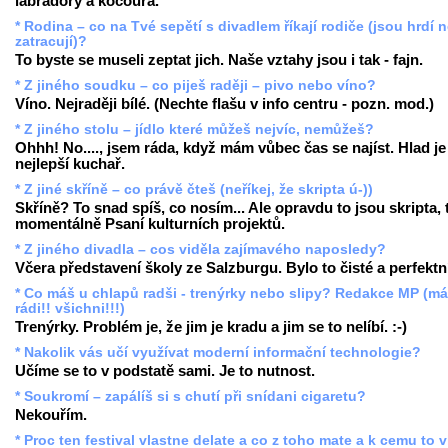
labradory a kocoura.
* Rodina – co na Tvé sepětí s divadlem říkají rodiče (jsou hrdí 
zatracují)?
To byste se museli zeptat jich. Naše vztahy jsou i tak - fajn.
* Z jiného soudku – co piješ raději – pivo nebo víno?
Víno. Nejraději bílé. (Nechte flašu v info centru - pozn. mod.)
* Z jiného stolu – jídlo které můžeš nejvíc, nemůžeš?
Ohhh! No...., jsem ráda, když mám vůbec čas se najíst. Hlad je
nejlepší kuchař.
* Z jiné skříně – co právě čteš (neříkej, že skripta ú-))
Skříně? To snad spíš, co nosím... Ale opravdu to jsou skripta,
momentálně Psaní kulturních projektů.
* Z jiného divadla – cos viděla zajímavého naposledy?
Včera představení školy ze Salzburgu. Bylo to čisté a perfektn
* Co máš u chlapů radši - trenýrky nebo slipy? Redakce MP (m
rádi!! všichni!!!)
Trenýrky. Problém je, že jim je kradu a jim se to nelíbí. :-)
* Nakolik vás učí využívat moderní informační technologie?
Učíme se to v podstatě sami. Je to nutnost.
* Soukromí – zapálíš si s chutí při snídani cigaretu?
Nekouřím.
* Proc ten festival vlastne delate a co z toho mate a k cemu to 