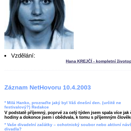
Vzdělání:
Hana KREJČÍ - kompletní životo
Záznam NetHovoru 10.4.2003
* Milá Hanko, prozraďte jaký byl Váš dnešní den. (určitě ne
festivalový?) Redakce
V podstatě příjemný, poprvé za celý týden jsem spala více jak 
hodiny a dokonce jsem i obědvala, k tomu s příjemným člověke
* Vaše divadelní začátky – ochotnický soubor nebo aktivní náv
divadla?