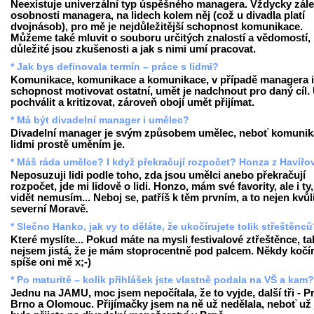
Neexistuje univerzální typ úspěšného managera. Vždycky zále
osobnosti managera, na lidech kolem něj (což u divadla platí
dvojnásob), pro mě je nejdůležitější schopnost komunikace.
Můžeme také mluvit o souboru určitých znalostí a vědomostí,
důležité jsou zkušenosti a jak s nimi umí pracovat.
* Jak bys definovala termín – práce s lidmi?
Komunikace, komunikace a komunikace, v případě managera i
schopnost motivovat ostatní, umět je nadchnout pro daný cíl.
pochválit a kritizovat, zároveň obojí umět přijímat.
* Má být divadelní manager i umělec?
Divadelní manager je svým způsobem umělec, neboť komunik
lidmi prostě uměním je.
* Máš ráda umělce? I když překračují rozpočet? Honza z Havířo
Neposuzuji lidi podle toho, zda jsou umělci anebo překračují
rozpočet, jde mi lidově o lidi. Honzo, mám své favority, ale i ty,
vidět nemusím... Neboj se, patříš k těm prvním, a to nejen kvůl
severní Moravě.
* Slečno Hanko, jak vy to děláte, že ukočírujete tolik střeštěnc
Které myslíte... Pokud máte na mysli festivalové ztřeštěnce, ta
nejsem jistá, že je mám stoprocentně pod palcem. Někdy kočír
spíše oni mě x;-)
* Po maturitě – kolik přihlášek jste vlastně podala na VŠ a kam?
Jednu na JAMU, moc jsem nepočítala, že to vyjde, další tři - P
Brno a Olomouc. Přijímačky jsem na ně už nedělala, neboť už