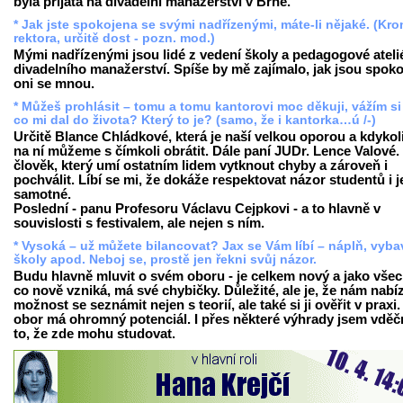
byla přijata na divadelní manažerství v Brně.
* Jak jste spokojena se svými nadřízenými, máte-li nějaké. (Kr
rektora, určitě dost - pozn. mod.)
Mými nadřízenými jsou lidé z vedení školy a pedagogové ateli
divadelního manažerství. Spíše by mě zajímalo, jak jsou spoko
oni se mnou.
* Můžeš prohlásit – tomu a tomu kantorovi moc děkuji, vážím si
co mi dal do života? Který to je? (samo, že i kantorka…ú /-)
Určitě Blance Chládkové, která je naší velkou oporou a kdykol
na ní můžeme s čímkoli obrátit. Dále paní JUDr. Lence Valové. 
člověk, který umí ostatním lidem vytknout chyby a zároveň i
pochválit. Líbí se mi, že dokáže respektovat názor studentů i j
samotné.
Poslední - panu Profesoru Václavu Cejpkovi - a to hlavně v
souvislosti s festivalem, ale nejen s ním.
* Vysoká – už můžete bilancovat? Jax se Vám líbí – náplň, vyba
školy apod. Neboj se, prostě jen řekni svůj názor.
Budu hlavně mluvit o svém oboru - je celkem nový a jako vše
co nově vzniká, má své chybičky. Důležité, ale je, že nám nabíz
možnost se seznámit nejen s teorií, ale také si ji ověřit v praxi
obor má ohromný potenciál. I přes některé výhrady jsem vděč
to, že zde mohu studovat.