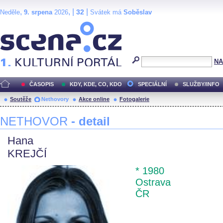
,
, |
|
32
Neděle
9. srpena
2026
Svátek má
Soběslav
Scéna.cz
NA
ČASOPIS
KDY, KDE, CO, KDO
SPECIÁLNÍ
SLUŽBY/INFO
Soutěže
Nethovory
Akce online
Fotogalerie
NETHOVOR
- detail
Hana
KREJČÍ
* 1980
Ostrava
ČR