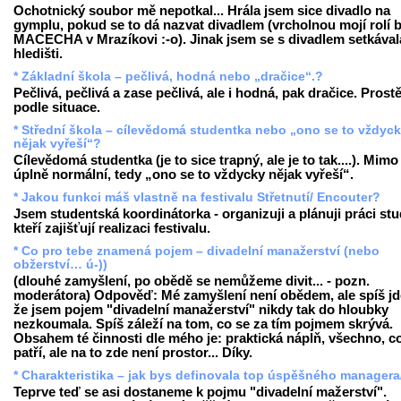
Ochotnický soubor mě nepotkal... Hrála jsem sice divadlo na
gymplu, pokud se to dá nazvat divadlem (vrcholnou mojí rolí b
MACECHA v Mrazíkovi :-o). Jinak jsem se s divadlem setkával
hledišti.
* Základní škola – pečlivá, hodná nebo „dračice“.?
Pečlivá, pečlivá a zase pečlivá, ale i hodná, pak dračice. Prost
podle situace.
* Střední škola – cílevědomá studentka nebo „ono se to vždyc
nějak vyřeší“?
Cílevědomá studentka (je to sice trapný, ale je to tak....). Mimo
úplně normální, tedy „ono se to vždycky nějak vyřeší“.
* Jakou funkci máš vlastně na festivalu Střetnutí/ Encouter?
Jsem studentská koordinátorka - organizuji a plánuji práci st
kteří zajišťují realizaci festivalu.
* Co pro tebe znamená pojem – divadelní manažerství (nebo
obžerství… ú-))
(dlouhé zamyšlení, po obědě se nemůžeme divit... - pozn.
moderátora) Odpověď: Mé zamyšlení není obědem, ale spíš jde
že jsem pojem "divadelní manažerství" nikdy tak do hloubky
nezkoumala. Spíš záleží na tom, co se za tím pojmem skrývá.
Obsahem té činnosti dle mého je: praktická náplň, všechno, c
patří, ale na to zde není prostor... Díky.
* Charakteristika – jak bys definovala top úspěšného managera
Teprve teď se asi dostaneme k pojmu "divadelní mažerství".