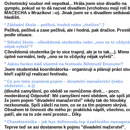
Ochotnický soubor mě nepotkal... Hrála jsem sice divadlo na
gymplu, pokud se to dá nazvat divadlem (vrcholnou mojí rolí b
MACECHA v Mrazíkovi :-o). Jinak jsem se s divadlem setkával
hledišti.
* Základní škola – pečlivá, hodná nebo „dračice“.?
Pečlivá, pečlivá a zase pečlivá, ale i hodná, pak dračice. Prost
podle situace.
* Střední škola – cílevědomá studentka nebo „ono se to vždyc
nějak vyřeší“?
Cílevědomá studentka (je to sice trapný, ale je to tak....). Mimo
úplně normální, tedy „ono se to vždycky nějak vyřeší“.
* Jakou funkci máš vlastně na festivalu Střetnutí/ Encouter?
Jsem studentská koordinátorka - organizuji a plánuji práci st
kteří zajišťují realizaci festivalu.
* Co pro tebe znamená pojem – divadelní manažerství (nebo
obžerství… ú-))
(dlouhé zamyšlení, po obědě se nemůžeme divit... - pozn.
moderátora) Odpověď: Mé zamyšlení není obědem, ale spíš jde
že jsem pojem "divadelní manažerství" nikdy tak do hloubky
nezkoumala. Spíš záleží na tom, co se za tím pojmem skrývá.
Obsahem té činnosti dle mého je: praktická náplň, všechno, c
patří, ale na to zde není prostor... Díky.
* Charakteristika – jak bys definovala top úspěšného managera
Teprve teď se asi dostaneme k pojmu "divadelní mažerství".