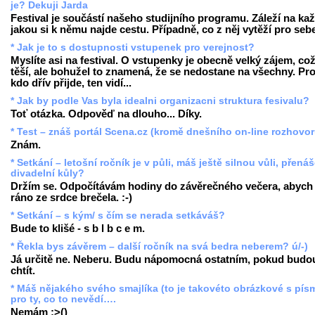
je? Dekuji Jarda
Festival je součástí našeho studijního programu. Záleží na ka
jakou si k němu najde cestu. Případně, co z něj vytěží pro seb
* Jak je to s dostupnosti vstupenek pro verejnost?
Myslíte asi na festival. O vstupenky je obecně velký zájem, co
těší, ale bohužel to znamená, že se nedostane na všechny. Pr
kdo dřív přijde, ten vidí...
* Jak by podle Vas byla idealni organizacni struktura fesivalu?
Toť otázka. Odpověď na dlouho... Díky.
* Test – znáš portál Scena.cz (kromě dnešního on-line rozhovo
Znám.
* Setkání – letošní ročník je v půli, máš ještě silnou vůli, přenáš
divadelní kůly?
Držím se. Odpočítávám hodiny do závěrečného večera, abych
ráno ze srdce brečela. :-)
* Setkání – s kým/ s čím se nerada setkáváš?
Bude to klišé - s b l b c e m.
* Řekla bys závěrem – další ročník na svá bedra neberem? ú/-)
Já určitě ne. Neberu. Budu nápomocná ostatním, pokud budo
chtít.
* Máš nějakého svého smajlíka (to je takovéto obrázkové s pís
pro ty, co to nevědí….
Nemám :>()