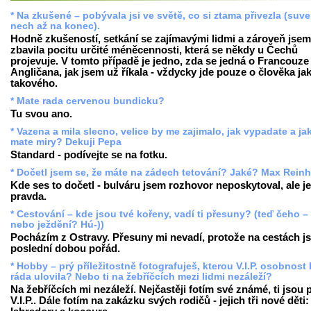
* Na zkušené – pobývala jsi ve světě, co si ztama přivezla (suv
nech až na konec).
Hodně zkušeností, setkání se zajímavými lidmi a zároveň jsem
zbavila pocitu určité méněcennosti, která se někdy u Čechů
projevuje. V tomto případě je jedno, zda se jedná o Francouze 
Angličana, jak jsem už říkala - vždycky jde pouze o člověka ja
takového.
* Mate rada cervenou bundicku?
Tu svou ano.
* Vazena a mila slecno, velice by me zajimalo, jak vypadate a ja
mate miry? Dekuji Pepa
Standard - podívejte se na fotku.
* Dočetl jsem se, že máte na zádech tetování? Jaké? Max Reinh
Kde ses to dočetl - bulváru jsem rozhovor neposkytoval, ale je
pravda.
* Cestování – kde jsou tvé kořeny, vadí ti přesuny? (teď čeho –
nebo ježdění? Hú-))
Pocházím z Ostravy. Přesuny mi nevadí, protože na cestách j
poslední dobou pořád.
* Hobby – prý příležitostně fotografuješ, kterou V.I.P. osobnost
ráda ulovila? Nebo ti na žebříčcích mezi lidmi nezáleží?
Na žebříčcích mi nezáleží. Nejčastěji fotím své známé, ti jsou
V.I.P.. Dále fotím na zakázku svých rodičů - jejich tři nové děti: