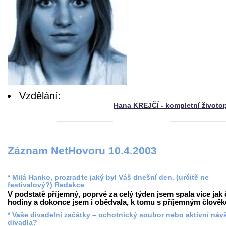
Vzdělání:
Hana KREJČÍ - kompletní životo
Záznam NetHovoru 10.4.2003
* Milá Hanko, prozraďte jaký byl Váš dnešní den. (určitě ne
festivalový?) Redakce
V podstatě příjemný, poprvé za celý týden jsem spala více jak 
hodiny a dokonce jsem i obědvala, k tomu s příjemným člověke
* Vaše divadelní začátky – ochotnický soubor nebo aktivní náv
divadla?