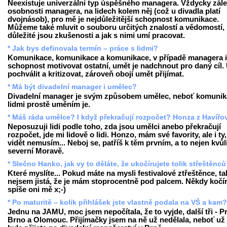
Neexistuje univerzální typ úspěšného managera. Vždycky zále
osobnosti managera, na lidech kolem něj (což u divadla platí
dvojnásob), pro mě je nejdůležitější schopnost komunikace.
Můžeme také mluvit o souboru určitých znalostí a vědomostí,
důležité jsou zkušenosti a jak s nimi umí pracovat.
* Jak bys definovala termín – práce s lidmi?
Komunikace, komunikace a komunikace, v případě managera i
schopnost motivovat ostatní, umět je nadchnout pro daný cíl.
pochválit a kritizovat, zároveň obojí umět přijímat.
* Má být divadelní manager i umělec?
Divadelní manager je svým způsobem umělec, neboť komunik
lidmi prostě uměním je.
* Máš ráda umělce? I když překračují rozpočet? Honza z Havířo
Neposuzuji lidi podle toho, zda jsou umělci anebo překračují
rozpočet, jde mi lidově o lidi. Honzo, mám své favority, ale i ty,
vidět nemusím... Neboj se, patříš k těm prvním, a to nejen kvůl
severní Moravě.
* Slečno Hanko, jak vy to děláte, že ukočírujete tolik střeštěnc
Které myslíte... Pokud máte na mysli festivalové ztřeštěnce, ta
nejsem jistá, že je mám stoprocentně pod palcem. Někdy kočír
spíše oni mě x;-)
* Po maturitě – kolik přihlášek jste vlastně podala na VŠ a kam?
Jednu na JAMU, moc jsem nepočítala, že to vyjde, další tři - P
Brno a Olomouc. Přijímačky jsem na ně už nedělala, neboť už