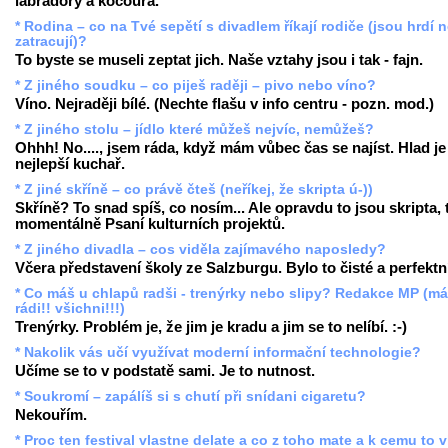
labradory a kocoura.
* Rodina – co na Tvé sepětí s divadlem říkají rodiče (jsou hrdí 
zatracují)?
To byste se museli zeptat jich. Naše vztahy jsou i tak - fajn.
* Z jiného soudku – co piješ raději – pivo nebo víno?
Víno. Nejraději bílé. (Nechte flašu v info centru - pozn. mod.)
* Z jiného stolu – jídlo které můžeš nejvíc, nemůžeš?
Ohhh! No...., jsem ráda, když mám vůbec čas se najíst. Hlad je
nejlepší kuchař.
* Z jiné skříně – co právě čteš (neříkej, že skripta ú-))
Skříně? To snad spíš, co nosím... Ale opravdu to jsou skripta,
momentálně Psaní kulturních projektů.
* Z jiného divadla – cos viděla zajímavého naposledy?
Včera představení školy ze Salzburgu. Bylo to čisté a perfektn
* Co máš u chlapů radši - trenýrky nebo slipy? Redakce MP (m
rádi!! všichni!!!)
Trenýrky. Problém je, že jim je kradu a jim se to nelíbí. :-)
* Nakolik vás učí využívat moderní informační technologie?
Učíme se to v podstatě sami. Je to nutnost.
* Soukromí – zapálíš si s chutí při snídani cigaretu?
Nekouřím.
* Proc ten festival vlastne delate a co z toho mate a k cemu to 