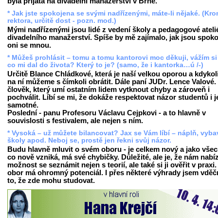
byla přijata na divadelní manažerství v Brně.
* Jak jste spokojena se svými nadřízenými, máte-li nějaké. (Kr
rektora, určitě dost - pozn. mod.)
Mými nadřízenými jsou lidé z vedení školy a pedagogové ateli
divadelního manažerství. Spíše by mě zajímalo, jak jsou spoko
oni se mnou.
* Můžeš prohlásit – tomu a tomu kantorovi moc děkuji, vážím si
co mi dal do života? Který to je? (samo, že i kantorka…ú /-)
Určitě Blance Chládkové, která je naší velkou oporou a kdykol
na ní můžeme s čímkoli obrátit. Dále paní JUDr. Lence Valové. 
člověk, který umí ostatním lidem vytknout chyby a zároveň i
pochválit. Líbí se mi, že dokáže respektovat názor studentů i j
samotné.
Poslední - panu Profesoru Václavu Cejpkovi - a to hlavně v
souvislosti s festivalem, ale nejen s ním.
* Vysoká – už můžete bilancovat? Jax se Vám líbí – náplň, vyba
školy apod. Neboj se, prostě jen řekni svůj názor.
Budu hlavně mluvit o svém oboru - je celkem nový a jako vše
co nově vzniká, má své chybičky. Důležité, ale je, že nám nabíz
možnost se seznámit nejen s teorií, ale také si ji ověřit v praxi
obor má ohromný potenciál. I přes některé výhrady jsem vděč
to, že zde mohu studovat.