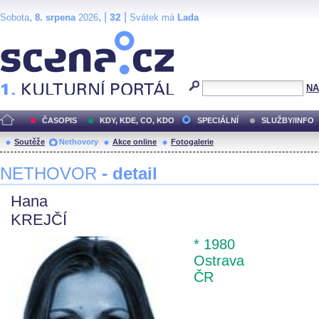
,
, |
|
32
Sobota
8. srpena
2026
Svátek má
Lada
Scéna.cz
NA
ČASOPIS
KDY, KDE, CO, KDO
SPECIÁLNÍ
SLUŽBY/INFO
Soutěže
Nethovory
Akce online
Fotogalerie
NETHOVOR
- detail
Hana
KREJČÍ
* 1980
Ostrava
ČR