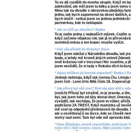
To se dá rozdělit do mnoha skupin. Když mi by
adekvátní, ale měl jsem tu kliku a jsem tomu 
filmu tak na divadle s obrovskou plejádou fa
jednu, tak bych zapomenul na deset dalších, a 
bych otočil - setkal jsem se jednou jedninkrát 
partnerkou, kde to neklapalo.
* Jak se cítíš po zkoušce? Radka
To je zatím jedna z nejlepších otázek. Cejtím 
když začnete nějakou roli, tak já to přirovnáv
osmitisícovkou a ten kopec musíte vylézt.
* Kdo vás přivedl do Rokoka? Dana
Když jsem odešel z Národního divadla, tak j
bude, a tehdy mě kromě jiných oslovil Zdenek
mně krásnou roli v inscenaci Nic svatého, a jí
jsem nevěděl, že si tady v Rokoku těch krásnýc
* Jakou knížkou jsi listoval naposled? Radka z P
Jednak nelistuju, když tak rovnou čtu. Listuju
jsem četl - Leon Uris Milá číslo 18. Doporučuji
* Jak přísný byl váš otec? Bral vás jako dítě s se
(smích) Přísný byl strašně, to je pravda, a tím
byl, tak jsem toho od táty dostal dost. Dneska
vyváděl, tak nechápu, že jsem to vůbec přežil.
podtrženo ZA TREST. Když maminka už nevěděl
mě vzal na odpolední představení do divadla.
ale u osvětlovačů na lávce, kde se člověk nemo
metry nad zemí. Tam byl ode mě opravdu klid. 
* Pane Štěpánku, marně vzpomínám, jestli jsem Vá
nebo hře s Vaší sestrou Janou. Mám pravdu nebo 