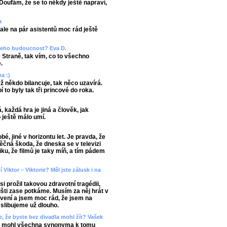
Doufám, že se to někdy ještě napraví,
a
le na pár asistentů moc rád ještě
e jeho budoucnost? Eva D.
 Straně, tak vím, co to všechno
.
ka :)
 někdo bilancuje, tak něco uzavírá.
í to byly tak tři princové do roka.
, každá hra je jiná a člověk, jak
o ještě málo umí.
é, jiné v horizontu let. Je pravda, že
věčná škoda, že dneska se v televizi
iku, že filmů je taky míň, a tím pádem
Viktor – Viktorie? Měl jste zálusk i na
 prožil takovou zdravotní tragédii,
višti zase potkáme. Musím za něj hrát v
avení a jsem moc rád, že jsem na
 slibujeme už dlouho.
, že byste bez divadla mohl žít? Vašek
 bych mohl všechna synonyma k tomu