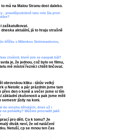
r to má na Malou Stranu dost daleko.
ty - pravděpodobně tato role šla proti
ádáte?
ci zaškatulkovat.
je dneska aktuální, já to hraju strašně
 do křížku s Milenkou Steinmaslovou,
obav ztvárnil, které jste se naopak bál?
vda je, že jednou, což bylo ve filmu,
lu mě místní řezníci chtěli linčovat.
l obrovskou kliku - tátův velký
k u Netolic a pár prázdnin jsme tam
 přes den o koně a večer jsme si tím
 základní zkušenosti a pak jsme měli
n semestr jízdy na koni.
psal do mnoha dětských, dnes už i
te na pohádky? Můžete prozradit jaké
a
prací pro děti. Co k tomu? Je
 malý divák neví, že od natáčení
 fotku. Netuší, cp se mnou ten čas