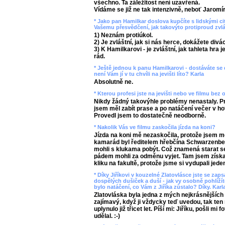
všechno. Ta záležitost není uzavřená.
Vídáme se již ne tak intenzivně, neboť Jaromí
* Jako pan Hamilkar doslova kupčíte s lidskými ci
Vašemu přesvědčení, jak takovýto protiproud zvl
1) Neznám protiúkol.
2) Je zvláštní, jak si nás herce, dokážete divá
3) K Hamilkarovi - je zvláštní, jak tahleta hra 
rád.
* Ještě jednou k panu Hamilkarovi - dostáváte se
není Vám jí v tu chvíli na jevišti líto? Karla
Absolutně ne.
* Kterou profesi jste na jevišti nebo ve filmu bez 
Nikdy žádný takovýhle problémy nenastaly. Pra
jsem měl zabít prase a po natáčení večer v hote
Provedl jsem to dostatečně neodborně.
* Nakolik Vás ve filmu zaskočila jízda na koni?
Jízda na koni mě nezaskočila, protože jsem mě
kamarád byl ředitelem hřebčína Schwarzenber
mohli s klukama pobýt. Což znamená starat se
pádem mohli za odměnu vyjet. Tam jsem získal
kliku na fakultě, protože jsme si vydupali jede
* Díky Jiříkovi v kouzelné Zlatovlásce jste se za
dospělých dušiček a duší - jak vy osobně pohlíží
bylo natáčení, co Vám z Jiříka zůstalo? Díky. Karl
Zlatovláska byla jedna z mých nejkrásnějších 
zajímavý, když ji vždycky teď uvedou, tak ten
uplynulo již třicet let. Píší mi: Jiříku, pošli mi
udělal. :-)