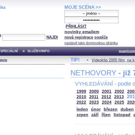
MOJE SCÉNA >>
ška
PŘIHLÁSIT
novinky emailem
NAJDI
nová registrace
soutěže
nastavit jako domovskou stránku
SPECIÁLNÍ
SLUŽBY/INFO
quantcom
TIP!
Videoklip 2005 film, na 
lerie
NETHOVORY
- již
VYHLEDÁVÁNÍ - podle d
1999
2000
2001
2002
200
201
2010
2011
2012
2013
2022
2023
2024
2025
202
leden
únor
březen
duben
srpen
září
říjen
listopad