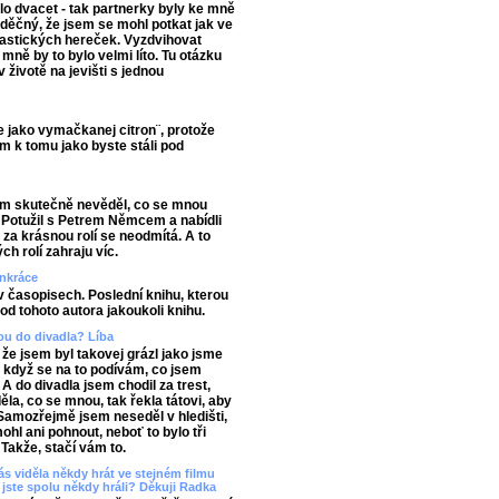
lo dvacet - tak partnerky byly ke mně
vděčný, že jsem se mohl potkat jak ve
ntastických hereček. Vyzdvihovat
mně by to bylo velmi líto. Tu otázku
v životě na jevišti s jednou
se jako vymačkanej citron¨, protože
ám k tomu jako byste stáli pod
sem skutečně nevěděl, co se mnou
 Potužil s Petrem Němcem a nabídli
t za krásnou rolí se neodmítá. A to
h rolí zahraju víc.
ankráce
 v časopisech. Poslední knihu, kterou
 od tohoto autora jakoukoli knihu.
bou do divadla? Líba
, že jsem byl takovej grázl jako jsme
, když se na to podívám, co jsem
 A do divadla jsem chodil za trest,
a, co se mnou, tak řekla tátovi, aby
 Samozřejmě jsem neseděl v hledišti,
hl ani pohnout, neboť to bylo tři
Takže, stačí vám to.
s viděla někdy hrát ve stejném filmu
jste spolu někdy hráli? Děkuji Radka