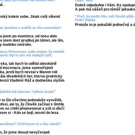
t, jaký byl a bude Váš dnešní den?
zvuk? Věra
ně.
Dobré odpoledne i Vám. Ke spolupr
A pak má vášeň pro téměř jakoukol
* Proč, by podle Vás, měl člověk přij
ský kolem sebe. Jinak celý víkend
FOK? Radek
Protože to je pokaždé jedinečný a 
et, kterému z rodičů se více podobáte?
oru jsem po mamince, od nosu dolu
e jsem dost prudkej po tátovi, ale tím,
y malinko zmírním.
 Janou Preissovou, mám dojem, že tenkrát
á. Byl to pro mě nejlepší rytíř,
eska, tak bych to udělal absolutně
tovní inscenace, jsme samozřejmě
ka, jestli bych nevzal v Manon roli
ála divadelních her, kterou prakticky
elevizi Vladimír Ráž a dodneška slyším
 Štěpánků má takovou "velkou úrodu"
y to šlo všechno jednoduše vysvětlit,
esi, ale to, že člověk začínal s tímhle
 se chtěl přejmenovat a vzít si dívčí
em si - Kdo se bojí, nesmí do lesa
anzlíkem? Chtěl byste si s ním zahrát?
m, že jsme dosud nevyčerpali