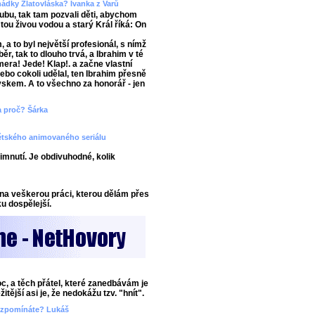
ádky Zlatovláska? Ivanka z Varů
lubu, tak tam pozvali děti, abychom
 tou živou vodou a starý Král říká: On
a to byl největší profesionál, s nímž
ěr, tak to dlouho trvá, a Ibrahim v té
era! Jede! Klap!. a začne vlastní
 nebo cokoli udělal, ten Ibrahim přesně
ryskem. A to všechno za honorář - jen
 a proč? Šárka
dětského animovaného seriálu
imnutí. Je obdivuhodné, kolik
na veškerou práci, kterou dělám přes
u dospělejší.
oc, a těch přátel, které zanedbávám je
tější asi je, že nedokážu tzv. "hnít".
i vzpomínáte? Lukáš