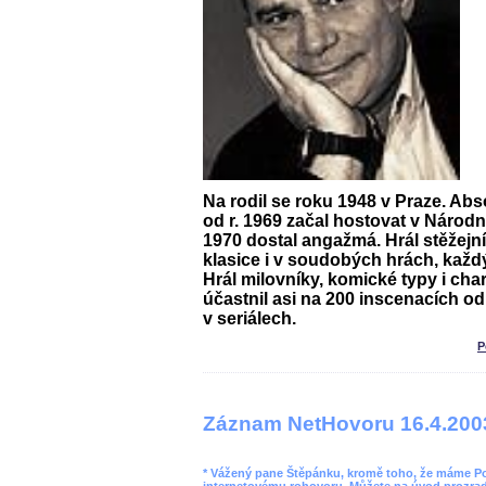
Na rodil se roku 1948 v Praze. Ab
od r. 1969 začal hostovat v Národní
1970 dostal angažmá. Hrál stěžejní
klasice i v soudobých hrách, každý
Hrál milovníky, komické typy i char
účastnil asi na 200 inscenacích od
v seriálech.
P
Záznam NetHovoru 16.4.200
* Vážený pane Štěpánku, kromě toho, že máme Pope