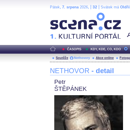
,
, |
|
32
Pátek
7. srpena
2026
Svátek má
Oldři
Scéna.cz
ČASOPIS
KDY, KDE, CO, KDO
Soutěže
Nethovory
Akce online
Fotoga
NETHOVOR
- detail
Petr
ŠTĚPÁNEK