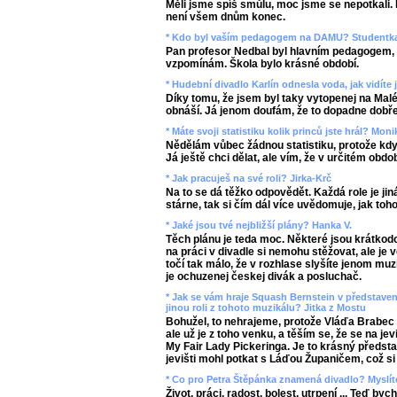
Měli jsme spíš smůlu, moc jsme se nepotkali. 
není všem dnům konec.
* Kdo byl vaším pedagogem na DAMU? Studentk
Pan profesor Nedbal byl hlavním pedagogem, a
vzpomínám. Škola bylo krásné období.
* Hudební divadlo Karlín odnesla voda, jak vidít
Díky tomu, že jsem byl taky vytopenej na Malé
obnáší. Já jenom doufám, že to dopadne dobře
* Máte svoji statistiku kolik princů jste hrál? Moni
Nědělám vůbec žádnou statistiku, protože když
Já ještě chci dělat, ale vím, že v určitém obdob
* Jak pracuješ na své roli? Jirka-Krč
Na to se dá těžko odpovědět. Každá role je jiná
stárne, tak si čím dál více uvědomuje, jak toh
* Jaké jsou tvé nejbližší plány? Hanka V.
Těch plánu je teda moc. Některé jsou krátkodob
na práci v divadle si nemohu stěžovat, ale je 
točí tak málo, že v rozhlase slyšíte jenom muz
je ochuzenej českej divák a posluchač.
* Jak se vám hraje Squash Bernstein v představení 
jinou roli z tohoto muzikálu? Jitka z Mostu
Bohužel, to nehrajeme, protože Vláďa Brabec si
ale už je z toho venku, a těším se, že se na je
My Fair Lady Pickeringa. Je to krásný předst
jevišti mohl potkat s Láďou Županičem, což si
* Co pro Petra Štěpánka znamená divadlo? Myslíte
Život, práci, radost, bolest, utrpení ... Teď