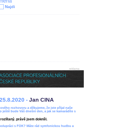
jména
Najdi
reklama
25.8.2020 -
Jan CINA
ového rozhovoru a děkujeme, že jste přijal naše
bo ještě bude Váš dnešní den, a jak se kamarádíte s
ozlítaný. právě jsem doletěl.
spolupráci s FOK? Máte rád symfonickou hudbu a