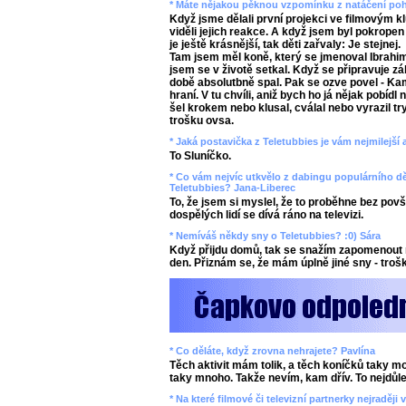
* Máte nějakou pěknou vzpomínku z natáčení poh
Když jsme dělali první projekci ve filmovým k
viděli jejich reakce. A když jsem byl pokropen
je ještě krásnější, tak děti zařvaly: Je stejnej.
Tam jsem měl koně, který se jmenoval Ibrahim, 
jsem se v životě setkal. Když se připravuje záb
době absolutbně spal. Pak se ozve povel - Kam
hraní. V tu chvíli, aniž bych ho já nějak pobídl
šel krokem nebo klusal, cválal nebo vyrazil t
trošku ovsa.
* Jaká postavička z Teletubbies je vám nejmilejší
To Sluníčko.
* Co vám nejvíc utkvělo z dabingu populárního 
Teletubbies? Jana-Liberec
To, že jsem si myslel, že to proběhne bez povš
dospělých lidí se dívá ráno na televizi.
* Nemíváš někdy sny o Teletubbies? :0) Sára
Když přijdu domů, tak se snažím zapomenout 
den. Přiznám se, že mám úplně jiné sny - trošk
* Co děláte, když zrovna nehrajete? Pavlína
Těch aktivit mám tolik, a těch koníčků taky m
taky mnoho. Takže nevím, kam dřív. To nejdůleži
* Na které filmové či televizní partnerky nejraděj