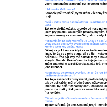
internetovému rohovoru. Můžete na úvod prozradi
Velmi jednoduše: pracovní, byť je venku krás
* Jak trávíte Velikonoce?
Samozřejmě tradičně, vymrskám všechny žen
hraji.
* Můžu jednu skoro osobní otázku - s odstupem l
Lada
Tak to je složitá otázka, protože od nosu nah
jsem prý po otci. Co se týče povahy, myslím, ž
že jsem rozený ve znamení Vah, tak to vždyck
* Vzpomínám na Vaši roli rytíře De Grieux s paní
vystupovala pod svým svobodným jménem Drchalov
kterého jsem kdy viděla. Marta
Děkuji za poklonu, ale když se na to dívám dn
jinak. To, že se z toho stane, dá se říci - kul
nečekali. Před pár lety mě oslovili tady z Roko
starýho Duvala. Řeknu Vám, že to je jedna z m
znám zpaměti. A tu roli Duvala za nás hrál v t
jeho intonaci.
* Mohl byste se pokusit vysvětlít, jak to, že rod
uměleckých osobností?
Tak to já asi nedokážu vysvětlit, protože kdyb
tak by asi každej měl předurčenou nějakou prof
jménem, byl spíš "Danajský dar". Dokonce jsem
jméno mé matky. Pak jsem se namíchl a řekl js
(na jeviště).
* Vídáte se ještě s Vaším kamarádem Jaromírem H
Radka
To samozřejmě, že ano. Ohledně hraní - myslí