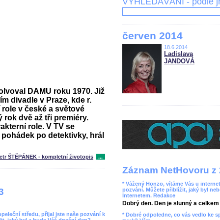
VYHLEDÁVÁNÍ - podle 
červen 2014
18.6.2014
Ladislava
JANDOVÁ
solvoval DAMU roku 1970. Již
m divadle v Praze, kde r.
 role v české a světové
 rok dvě až tři premiéry.
akterní role. V TV se
 pohádek po detektivky, hrál
etr ŠTĚPÁNEK - kompletní životopis
...
Záznam NetHovoru z 
* Vážený Honzo, vítáme Vás u internet
pozvání. Můžete přiblížit, jaký byl ne
3
Internetem. Redakce
Dobrý den. Den je slunný a celkem r
leční středu, přijal jste naše pozvání k
* Dobré odpoledne, co vás vedlo ke 