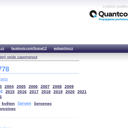
zvláštní poděk
.cz
facebook.com/ScenaCZ
webarchiv.cz
který nejde zapomenout
 778
ata
3
2004
2005
2006
2007
2008
2009
4
2015
2016
2017
2018
2019
2020
2021
6
červen
květen
červenec
prosinec