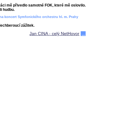
áci mě přivedlo samotné FOK, které mě oslovilo.
i hudbu.
ít na koncert Symfonického orchestru hl. m. Prahy
dechberoucí zážitek.
Jan CINA - celý NetHovor