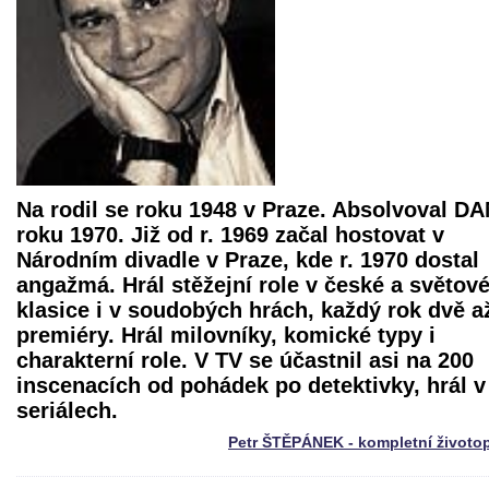
Na rodil se roku 1948 v Praze. Absolvoval D
roku 1970. Již od r. 1969 začal hostovat v
Národním divadle v Praze, kde r. 1970 dostal
angažmá. Hrál stěžejní role v české a světov
klasice i v soudobých hrách, každý rok dvě až
premiéry. Hrál milovníky, komické typy i
charakterní role. V TV se účastnil asi na 200
inscenacích od pohádek po detektivky, hrál v
seriálech.
Petr ŠTĚPÁNEK - kompletní životo