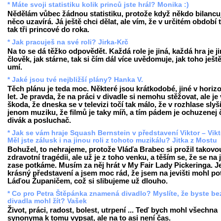
* Máte svoji statistiku kolik princů jste hrál? Monika :)
Nědělám vůbec žádnou statistiku, protože když někdo bilancuj
něco uzavírá. Já ještě chci dělat, ale vím, že v určitém období 
tak tři princové do roka.
* Jak pracuješ na své roli? Jirka-Krč
Na to se dá těžko odpovědět. Každá role je jiná, každá hra je ji
člověk, jak stárne, tak si čím dál více uvědomuje, jak toho ješt
umí.
* Jaké jsou tvé nejbližší plány? Hanka V.
Těch plánu je teda moc. Některé jsou krátkodobé, jiné v horiz
let. Je pravda, že na práci v divadle si nemohu stěžovat, ale je
škoda, že dneska se v televizi točí tak málo, že v rozhlase slyš
jenom muziku, že filmů je taky míň, a tím pádem je ochuzenej 
divák a posluchač.
* Jak se vám hraje Squash Bernstein v představení Viktor – Vikt
Měl jste zálusk i na jinou roli z tohoto muzikálu? Jitka z Mostu
Bohužel, to nehrajeme, protože Vláďa Brabec si prožil takovo
zdravotní tragédii, ale už je z toho venku, a těším se, že se na j
zase potkáme. Musím za něj hrát v My Fair Lady Pickeringa. Je
krásný představení a jsem moc rád, že jsem na jevišti mohl po
Láďou Županičem, což si slibujeme už dlouho.
* Co pro Petra Štěpánka znamená divadlo? Myslíte, že byste be
divadla mohl žít? Vašek
Život, práci, radost, bolest, utrpení ... Teď bych mohl všechna
synonyma k tomu vypsat, ale na to asi není čas.