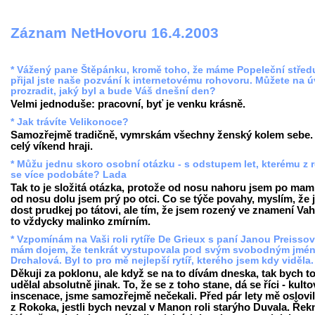
Záznam NetHovoru 16.4.2003
* Vážený pane Štěpánku, kromě toho, že máme Popeleční střed
přijal jste naše pozvání k internetovému rohovoru. Můžete na 
prozradit, jaký byl a bude Váš dnešní den?
Velmi jednoduše: pracovní, byť je venku krásně.
* Jak trávíte Velikonoce?
Samozřejmě tradičně, vymrskám všechny ženský kolem sebe.
celý víkend hraji.
* Můžu jednu skoro osobní otázku - s odstupem let, kterému z 
se více podobáte? Lada
Tak to je složitá otázka, protože od nosu nahoru jsem po mam
od nosu dolu jsem prý po otci. Co se týče povahy, myslím, že
dost prudkej po tátovi, ale tím, že jsem rozený ve znamení Vah
to vždycky malinko zmírním.
* Vzpomínám na Vaši roli rytíře De Grieux s paní Janou Preisso
mám dojem, že tenkrát vystupovala pod svým svobodným jmé
Drchalová. Byl to pro mě nejlepší rytíř, kterého jsem kdy viděla
Děkuji za poklonu, ale když se na to dívám dneska, tak bych t
udělal absolutně jinak. To, že se z toho stane, dá se říci - kulto
inscenace, jsme samozřejmě nečekali. Před pár lety mě oslovil
z Rokoka, jestli bych nevzal v Manon roli starýho Duvala. Řek