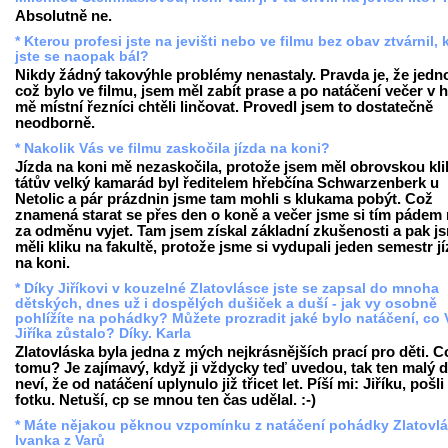
Absolutně ne.
* Kterou profesi jste na jevišti nebo ve filmu bez obav ztvárnil, 
jste se naopak bál?
Nikdy žádný takovýhle problémy nenastaly. Pravda je, že jedn
což bylo ve filmu, jsem měl zabít prase a po natáčení večer v 
mě místní řezníci chtěli linčovat. Provedl jsem to dostatečně
neodborně.
* Nakolik Vás ve filmu zaskočila jízda na koni?
Jízda na koni mě nezaskočila, protože jsem měl obrovskou kli
tátův velký kamarád byl ředitelem hřebčína Schwarzenberk u
Netolic a pár prázdnin jsme tam mohli s klukama pobýt. Což
znamená starat se přes den o koně a večer jsme si tím pádem
za odměnu vyjet. Tam jsem získal základní zkušenosti a pak j
měli kliku na fakultě, protože jsme si vydupali jeden semestr j
na koni.
* Díky Jiříkovi v kouzelné Zlatovlásce jste se zapsal do mnoha
dětských, dnes už i dospělých dušiček a duší - jak vy osobně
pohlížíte na pohádky? Můžete prozradit jaké bylo natáčení, co
Jiříka zůstalo? Díky. Karla
Zlatovláska byla jedna z mých nejkrásnějších prací pro děti. C
tomu? Je zajímavý, když ji vždycky teď uvedou, tak ten malý d
neví, že od natáčení uplynulo již třicet let. Píší mi: Jiříku, pošli
fotku. Netuší, cp se mnou ten čas udělal. :-)
* Máte nějakou pěknou vzpomínku z natáčení pohádky Zlatovl
Ivanka z Varů