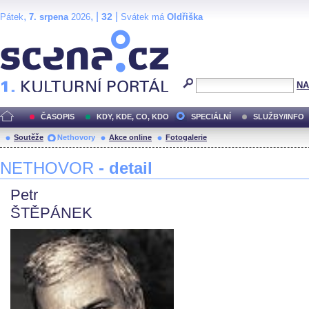
,
, |
|
32
Pátek
7. srpena
2026
Svátek má
Oldřiška
Scéna.cz
NA
ČASOPIS
KDY, KDE, CO, KDO
SPECIÁLNÍ
SLUŽBY/INFO
Soutěže
Nethovory
Akce online
Fotogalerie
NETHOVOR
- detail
Petr
ŠTĚPÁNEK