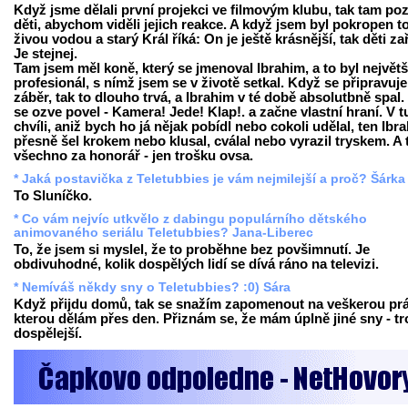
Když jsme dělali první projekci ve filmovým klubu, tak tam poz
děti, abychom viděli jejich reakce. A když jsem byl pokropen t
živou vodou a starý Král říká: On je ještě krásnější, tak děti za
Je stejnej.
Tam jsem měl koně, který se jmenoval Ibrahim, a to byl největš
profesionál, s nímž jsem se v životě setkal. Když se připravuje
záběr, tak to dlouho trvá, a Ibrahim v té době absolutbně spal.
se ozve povel - Kamera! Jede! Klap!. a začne vlastní hraní. V t
chvíli, aniž bych ho já nějak pobídl nebo cokoli udělal, ten Ibr
přesně šel krokem nebo klusal, cválal nebo vyrazil tryskem. A 
všechno za honorář - jen trošku ovsa.
* Jaká postavička z Teletubbies je vám nejmilejší a proč? Šárka
To Sluníčko.
* Co vám nejvíc utkvělo z dabingu populárního dětského
animovaného seriálu Teletubbies? Jana-Liberec
To, že jsem si myslel, že to proběhne bez povšimnutí. Je
obdivuhodné, kolik dospělých lidí se dívá ráno na televizi.
* Nemíváš někdy sny o Teletubbies? :0) Sára
Když přijdu domů, tak se snažím zapomenout na veškerou prá
kterou dělám přes den. Přiznám se, že mám úplně jiné sny - t
dospělejší.