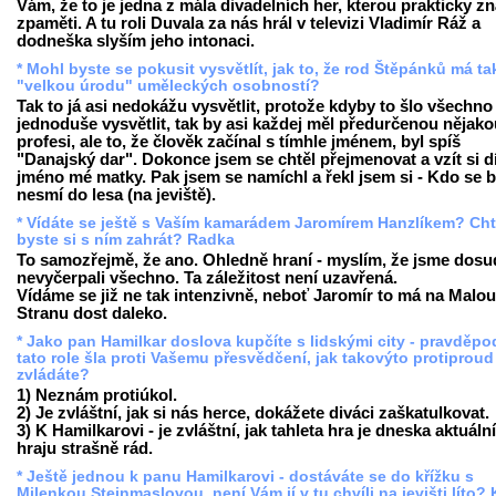
Vám, že to je jedna z mála divadelních her, kterou prakticky z
zpaměti. A tu roli Duvala za nás hrál v televizi Vladimír Ráž a
dodneška slyším jeho intonaci.
* Mohl byste se pokusit vysvětlít, jak to, že rod Štěpánků má t
"velkou úrodu" uměleckých osobností?
Tak to já asi nedokážu vysvětlit, protože kdyby to šlo všechno
jednoduše vysvětlit, tak by asi každej měl předurčenou nějako
profesi, ale to, že člověk začínal s tímhle jménem, byl spíš
"Danajský dar". Dokonce jsem se chtěl přejmenovat a vzít si d
jméno mé matky. Pak jsem se namíchl a řekl jsem si - Kdo se b
nesmí do lesa (na jeviště).
* Vídáte se ještě s Vaším kamarádem Jaromírem Hanzlíkem? Cht
byste si s ním zahrát? Radka
To samozřejmě, že ano. Ohledně hraní - myslím, že jsme dosu
nevyčerpali všechno. Ta záležitost není uzavřená.
Vídáme se již ne tak intenzivně, neboť Jaromír to má na Malou
Stranu dost daleko.
* Jako pan Hamilkar doslova kupčíte s lidskými city - pravděp
tato role šla proti Vašemu přesvědčení, jak takovýto protiproud
zvládáte?
1) Neznám protiúkol.
2) Je zvláštní, jak si nás herce, dokážete diváci zaškatulkovat.
3) K Hamilkarovi - je zvláštní, jak tahleta hra je dneska aktuální,
hraju strašně rád.
* Ještě jednou k panu Hamilkarovi - dostáváte se do křížku s
Milenkou Steinmaslovou, není Vám jí v tu chvíli na jevišti líto? 