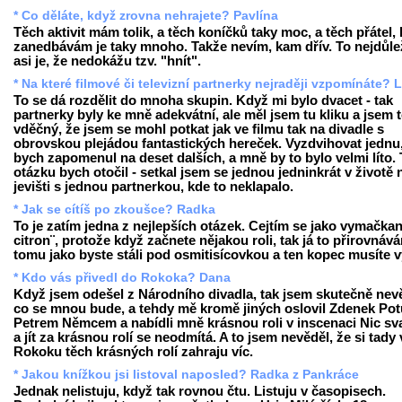
* Co děláte, když zrovna nehrajete? Pavlína
Těch aktivit mám tolik, a těch koníčků taky moc, a těch přátel, 
zanedbávám je taky mnoho. Takže nevím, kam dřív. To nejdůlež
asi je, že nedokážu tzv. "hnít".
* Na které filmové či televizní partnerky nejraději vzpomínáte? 
To se dá rozdělit do mnoha skupin. Když mi bylo dvacet - tak
partnerky byly ke mně adekvátní, ale měl jsem tu kliku a jsem
vděčný, že jsem se mohl potkat jak ve filmu tak na divadle s
obrovskou plejádou fantastických hereček. Vyzdvihovat jednu,
bych zapomenul na deset dalších, a mně by to bylo velmi líto.
otázku bych otočil - setkal jsem se jednou jedninkrát v životě 
jevišti s jednou partnerkou, kde to neklapalo.
* Jak se cítíš po zkoušce? Radka
To je zatím jedna z nejlepších otázek. Cejtím se jako vymačkan
citron¨, protože když začnete nějakou roli, tak já to přirovnáv
tomu jako byste stáli pod osmitisícovkou a ten kopec musíte v
* Kdo vás přivedl do Rokoka? Dana
Když jsem odešel z Národního divadla, tak jsem skutečně nev
co se mnou bude, a tehdy mě kromě jiných oslovil Zdenek Potu
Petrem Němcem a nabídli mně krásnou roli v inscenaci Nic sv
a jít za krásnou rolí se neodmítá. A to jsem nevěděl, že si tady 
Rokoku těch krásných rolí zahraju víc.
* Jakou knížkou jsi listoval naposled? Radka z Pankráce
Jednak nelistuju, když tak rovnou čtu. Listuju v časopisech.