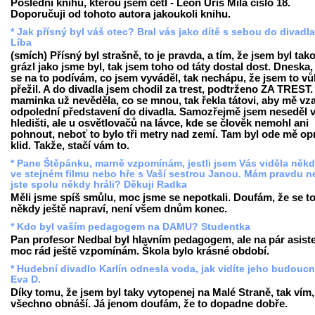
Poslední knihu, kterou jsem četl - Leon Uris Milá číslo 18.
Doporučuji od tohoto autora jakoukoli knihu.
* Jak přísný byl váš otec? Bral vás jako dítě s sebou do divadl
Líba
(smích) Přísný byl strašně, to je pravda, a tím, že jsem byl tak
grázl jako jsme byl, tak jsem toho od táty dostal dost. Dneska,
se na to podívám, co jsem vyváděl, tak nechápu, že jsem to v
přežil. A do divadla jsem chodil za trest, podtrženo ZA TREST
maminka už nevěděla, co se mnou, tak řekla tátovi, aby mě vza
odpolední představení do divadla. Samozřejmě jsem neseděl 
hledišti, ale u osvětlovačů na lávce, kde se člověk nemohl ani
pohnout, neboť to bylo tři metry nad zemí. Tam byl ode mě o
klid. Takže, stačí vám to.
* Pane Štěpánku, marně vzpomínám, jestli jsem Vás viděla někd
ve stejném filmu nebo hře s Vaší sestrou Janou. Mám pravdu 
jste spolu někdy hráli? Děkuji Radka
Měli jsme spíš smůlu, moc jsme se nepotkali. Doufám, že se t
někdy ještě napraví, není všem dnům konec.
* Kdo byl vaším pedagogem na DAMU? Studentka
Pan profesor Nedbal byl hlavním pedagogem, ale na pár asist
moc rád ještě vzpomínám. Škola bylo krásné období.
* Hudební divadlo Karlín odnesla voda, jak vidíte jeho budouc
Eva D.
Díky tomu, že jsem byl taky vytopenej na Malé Straně, tak vím,
všechno obnáší. Já jenom doufám, že to dopadne dobře.