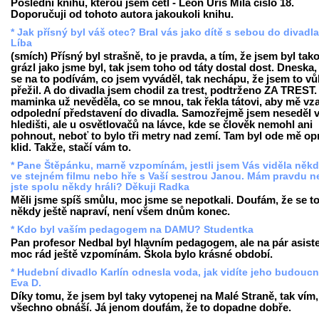
Poslední knihu, kterou jsem četl - Leon Uris Milá číslo 18.
Doporučuji od tohoto autora jakoukoli knihu.
* Jak přísný byl váš otec? Bral vás jako dítě s sebou do divadl
Líba
(smích) Přísný byl strašně, to je pravda, a tím, že jsem byl tak
grázl jako jsme byl, tak jsem toho od táty dostal dost. Dneska,
se na to podívám, co jsem vyváděl, tak nechápu, že jsem to v
přežil. A do divadla jsem chodil za trest, podtrženo ZA TREST
maminka už nevěděla, co se mnou, tak řekla tátovi, aby mě vza
odpolední představení do divadla. Samozřejmě jsem neseděl 
hledišti, ale u osvětlovačů na lávce, kde se člověk nemohl ani
pohnout, neboť to bylo tři metry nad zemí. Tam byl ode mě o
klid. Takže, stačí vám to.
* Pane Štěpánku, marně vzpomínám, jestli jsem Vás viděla někd
ve stejném filmu nebo hře s Vaší sestrou Janou. Mám pravdu 
jste spolu někdy hráli? Děkuji Radka
Měli jsme spíš smůlu, moc jsme se nepotkali. Doufám, že se t
někdy ještě napraví, není všem dnům konec.
* Kdo byl vaším pedagogem na DAMU? Studentka
Pan profesor Nedbal byl hlavním pedagogem, ale na pár asist
moc rád ještě vzpomínám. Škola bylo krásné období.
* Hudební divadlo Karlín odnesla voda, jak vidíte jeho budouc
Eva D.
Díky tomu, že jsem byl taky vytopenej na Malé Straně, tak vím,
všechno obnáší. Já jenom doufám, že to dopadne dobře.