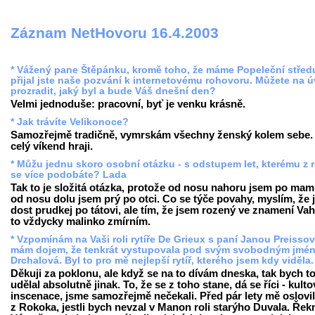
Záznam NetHovoru 16.4.2003
* Vážený pane Štěpánku, kromě toho, že máme Popeleční střed
přijal jste naše pozvání k internetovému rohovoru. Můžete na 
prozradit, jaký byl a bude Váš dnešní den?
Velmi jednoduše: pracovní, byť je venku krásně.
* Jak trávíte Velikonoce?
Samozřejmě tradičně, vymrskám všechny ženský kolem sebe.
celý víkend hraji.
* Můžu jednu skoro osobní otázku - s odstupem let, kterému z 
se více podobáte? Lada
Tak to je složitá otázka, protože od nosu nahoru jsem po mam
od nosu dolu jsem prý po otci. Co se týče povahy, myslím, že
dost prudkej po tátovi, ale tím, že jsem rozený ve znamení Vah
to vždycky malinko zmírním.
* Vzpomínám na Vaši roli rytíře De Grieux s paní Janou Preisso
mám dojem, že tenkrát vystupovala pod svým svobodným jmé
Drchalová. Byl to pro mě nejlepší rytíř, kterého jsem kdy viděla
Děkuji za poklonu, ale když se na to dívám dneska, tak bych t
udělal absolutně jinak. To, že se z toho stane, dá se říci - kulto
inscenace, jsme samozřejmě nečekali. Před pár lety mě oslovil
z Rokoka, jestli bych nevzal v Manon roli starýho Duvala. Řek