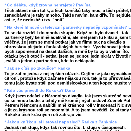
* Co děláte, když zrovna nehrajete? Pavlína
Těch aktivit mám tolik, a těch koníčků taky moc, a těch přátel, 
zanedbávám je taky mnoho. Takže nevím, kam dřív. To nejdůlež
asi je, že nedokážu tzv. "hnít".
* Na které filmové či televizní partnerky nejraději vzpomínáte? 
To se dá rozdělit do mnoha skupin. Když mi bylo dvacet - tak
partnerky byly ke mně adekvátní, ale měl jsem tu kliku a jsem
vděčný, že jsem se mohl potkat jak ve filmu tak na divadle s
obrovskou plejádou fantastických hereček. Vyzdvihovat jednu,
bych zapomenul na deset dalších, a mně by to bylo velmi líto.
otázku bych otočil - setkal jsem se jednou jedninkrát v životě 
jevišti s jednou partnerkou, kde to neklapalo.
* Jak se cítíš po zkoušce? Radka
To je zatím jedna z nejlepších otázek. Cejtím se jako vymačkan
citron¨, protože když začnete nějakou roli, tak já to přirovnáv
tomu jako byste stáli pod osmitisícovkou a ten kopec musíte v
* Kdo vás přivedl do Rokoka? Dana
Když jsem odešel z Národního divadla, tak jsem skutečně nev
co se mnou bude, a tehdy mě kromě jiných oslovil Zdenek Potu
Petrem Němcem a nabídli mně krásnou roli v inscenaci Nic sv
a jít za krásnou rolí se neodmítá. A to jsem nevěděl, že si tady 
Rokoku těch krásných rolí zahraju víc.
* Jakou knížkou jsi listoval naposled? Radka z Pankráce
Jednak nelistuju, když tak rovnou čtu. Listuju v časopisech.