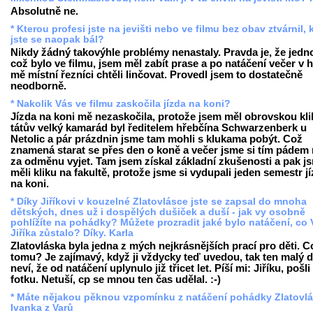
Absolutně ne.
* Kterou profesi jste na jevišti nebo ve filmu bez obav ztvárnil, 
jste se naopak bál?
Nikdy žádný takovýhle problémy nenastaly. Pravda je, že jedn
což bylo ve filmu, jsem měl zabít prase a po natáčení večer v 
mě místní řezníci chtěli linčovat. Provedl jsem to dostatečně
neodborně.
* Nakolik Vás ve filmu zaskočila jízda na koni?
Jízda na koni mě nezaskočila, protože jsem měl obrovskou kli
tátův velký kamarád byl ředitelem hřebčína Schwarzenberk u
Netolic a pár prázdnin jsme tam mohli s klukama pobýt. Což
znamená starat se přes den o koně a večer jsme si tím pádem
za odměnu vyjet. Tam jsem získal základní zkušenosti a pak j
měli kliku na fakultě, protože jsme si vydupali jeden semestr j
na koni.
* Díky Jiříkovi v kouzelné Zlatovlásce jste se zapsal do mnoha
dětských, dnes už i dospělých dušiček a duší - jak vy osobně
pohlížíte na pohádky? Můžete prozradit jaké bylo natáčení, co
Jiříka zůstalo? Díky. Karla
Zlatovláska byla jedna z mých nejkrásnějších prací pro děti. C
tomu? Je zajímavý, když ji vždycky teď uvedou, tak ten malý d
neví, že od natáčení uplynulo již třicet let. Píší mi: Jiříku, pošli
fotku. Netuší, cp se mnou ten čas udělal. :-)
* Máte nějakou pěknou vzpomínku z natáčení pohádky Zlatovl
Ivanka z Varů