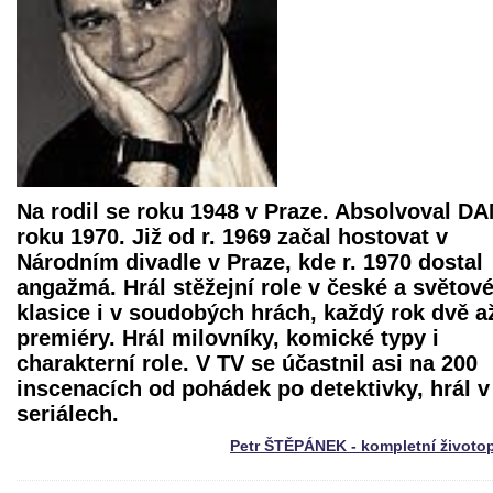
Na rodil se roku 1948 v Praze. Absolvoval D
roku 1970. Již od r. 1969 začal hostovat v
Národním divadle v Praze, kde r. 1970 dostal
angažmá. Hrál stěžejní role v české a světov
klasice i v soudobých hrách, každý rok dvě až
premiéry. Hrál milovníky, komické typy i
charakterní role. V TV se účastnil asi na 200
inscenacích od pohádek po detektivky, hrál v
seriálech.
Petr ŠTĚPÁNEK - kompletní životo