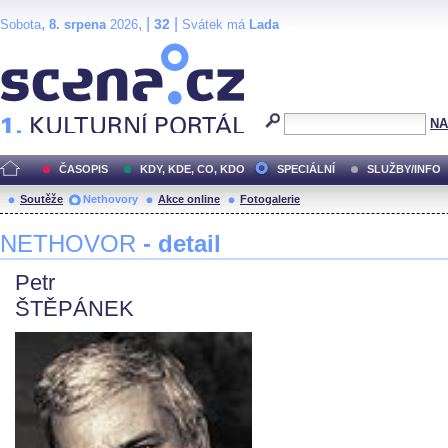
,
, |
|
32
Sobota
8. srpena
2026
Svátek má
Lada
Scéna.cz
NA
ČASOPIS
KDY, KDE, CO, KDO
SPECIÁLNÍ
SLUŽBY/INFO
Soutěže
Nethovory
Akce online
Fotogalerie
NETHOVOR
- detail
Petr
ŠTĚPÁNEK