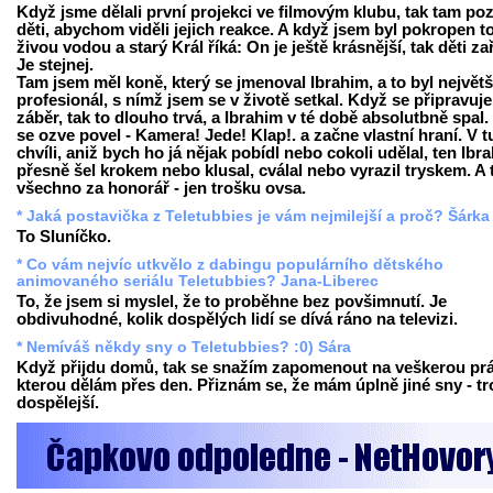
Když jsme dělali první projekci ve filmovým klubu, tak tam poz
děti, abychom viděli jejich reakce. A když jsem byl pokropen t
živou vodou a starý Král říká: On je ještě krásnější, tak děti za
Je stejnej.
Tam jsem měl koně, který se jmenoval Ibrahim, a to byl největš
profesionál, s nímž jsem se v životě setkal. Když se připravuje
záběr, tak to dlouho trvá, a Ibrahim v té době absolutbně spal.
se ozve povel - Kamera! Jede! Klap!. a začne vlastní hraní. V t
chvíli, aniž bych ho já nějak pobídl nebo cokoli udělal, ten Ibr
přesně šel krokem nebo klusal, cválal nebo vyrazil tryskem. A 
všechno za honorář - jen trošku ovsa.
* Jaká postavička z Teletubbies je vám nejmilejší a proč? Šárka
To Sluníčko.
* Co vám nejvíc utkvělo z dabingu populárního dětského
animovaného seriálu Teletubbies? Jana-Liberec
To, že jsem si myslel, že to proběhne bez povšimnutí. Je
obdivuhodné, kolik dospělých lidí se dívá ráno na televizi.
* Nemíváš někdy sny o Teletubbies? :0) Sára
Když přijdu domů, tak se snažím zapomenout na veškerou prá
kterou dělám přes den. Přiznám se, že mám úplně jiné sny - t
dospělejší.