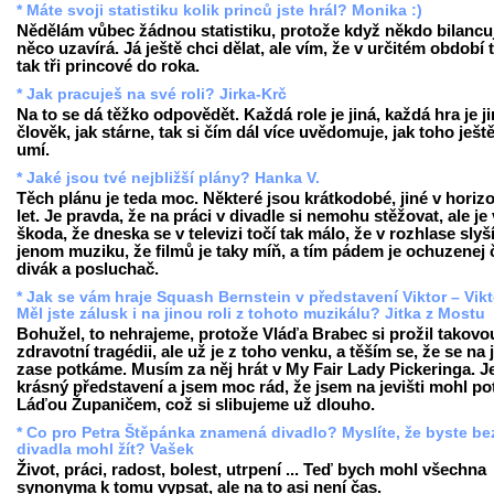
* Máte svoji statistiku kolik princů jste hrál? Monika :)
Nědělám vůbec žádnou statistiku, protože když někdo bilancuj
něco uzavírá. Já ještě chci dělat, ale vím, že v určitém období 
tak tři princové do roka.
* Jak pracuješ na své roli? Jirka-Krč
Na to se dá těžko odpovědět. Každá role je jiná, každá hra je ji
člověk, jak stárne, tak si čím dál více uvědomuje, jak toho ješt
umí.
* Jaké jsou tvé nejbližší plány? Hanka V.
Těch plánu je teda moc. Některé jsou krátkodobé, jiné v horiz
let. Je pravda, že na práci v divadle si nemohu stěžovat, ale je
škoda, že dneska se v televizi točí tak málo, že v rozhlase slyš
jenom muziku, že filmů je taky míň, a tím pádem je ochuzenej 
divák a posluchač.
* Jak se vám hraje Squash Bernstein v představení Viktor – Vikt
Měl jste zálusk i na jinou roli z tohoto muzikálu? Jitka z Mostu
Bohužel, to nehrajeme, protože Vláďa Brabec si prožil takovo
zdravotní tragédii, ale už je z toho venku, a těším se, že se na j
zase potkáme. Musím za něj hrát v My Fair Lady Pickeringa. Je
krásný představení a jsem moc rád, že jsem na jevišti mohl po
Láďou Županičem, což si slibujeme už dlouho.
* Co pro Petra Štěpánka znamená divadlo? Myslíte, že byste be
divadla mohl žít? Vašek
Život, práci, radost, bolest, utrpení ... Teď bych mohl všechna
synonyma k tomu vypsat, ale na to asi není čas.