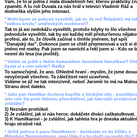
Vám, že to je jedna z mála divadelních her, kterou prakticky z
zpaměti. A tu roli Duvala za nás hrál v televizi Vladimír Ráž a
dodneška slyším jeho intonaci.
* Mohl byste se pokusit vysvětlít, jak to, že rod Štěpánků má t
"velkou úrodu" uměleckých osobností?
Tak to já asi nedokážu vysvětlit, protože kdyby to šlo všechno
jednoduše vysvětlit, tak by asi každej měl předurčenou nějako
profesi, ale to, že člověk začínal s tímhle jménem, byl spíš
"Danajský dar". Dokonce jsem se chtěl přejmenovat a vzít si d
jméno mé matky. Pak jsem se namíchl a řekl jsem si - Kdo se b
nesmí do lesa (na jeviště).
* Vídáte se ještě s Vaším kamarádem Jaromírem Hanzlíkem? Cht
byste si s ním zahrát? Radka
To samozřejmě, že ano. Ohledně hraní - myslím, že jsme dosu
nevyčerpali všechno. Ta záležitost není uzavřená.
Vídáme se již ne tak intenzivně, neboť Jaromír to má na Malou
Stranu dost daleko.
* Jako pan Hamilkar doslova kupčíte s lidskými city - pravděp
tato role šla proti Vašemu přesvědčení, jak takovýto protiproud
zvládáte?
1) Neznám protiúkol.
2) Je zvláštní, jak si nás herce, dokážete diváci zaškatulkovat.
3) K Hamilkarovi - je zvláštní, jak tahleta hra je dneska aktuální,
hraju strašně rád.
* Ještě jednou k panu Hamilkarovi - dostáváte se do křížku s
Milenkou Steinmaslovou, není Vám jí v tu chvíli na jevišti líto? 