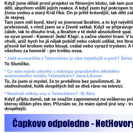
Když jsme dělali první projekci ve filmovým klubu, tak tam poz
děti, abychom viděli jejich reakce. A když jsem byl pokropen t
živou vodou a starý Král říká: On je ještě krásnější, tak děti za
Je stejnej.
Tam jsem měl koně, který se jmenoval Ibrahim, a to byl největš
profesionál, s nímž jsem se v životě setkal. Když se připravuje
záběr, tak to dlouho trvá, a Ibrahim v té době absolutbně spal.
se ozve povel - Kamera! Jede! Klap!. a začne vlastní hraní. V t
chvíli, aniž bych ho já nějak pobídl nebo cokoli udělal, ten Ibr
přesně šel krokem nebo klusal, cválal nebo vyrazil tryskem. A 
všechno za honorář - jen trošku ovsa.
* Jaká postavička z Teletubbies je vám nejmilejší a proč? Šárka
To Sluníčko.
* Co vám nejvíc utkvělo z dabingu populárního dětského
animovaného seriálu Teletubbies? Jana-Liberec
To, že jsem si myslel, že to proběhne bez povšimnutí. Je
obdivuhodné, kolik dospělých lidí se dívá ráno na televizi.
* Nemíváš někdy sny o Teletubbies? :0) Sára
Když přijdu domů, tak se snažím zapomenout na veškerou prá
kterou dělám přes den. Přiznám se, že mám úplně jiné sny - t
dospělejší.