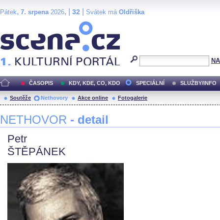
,
, |
|
32
Pátek
7. srpena
2026
Svátek má
Oldřiška
Scéna.cz
NA
ČASOPIS
KDY, KDE, CO, KDO
SPECIÁLNÍ
SLUŽBY/INFO
Soutěže
Nethovory
Akce online
Fotogalerie
NETHOVOR
- detail
Petr
ŠTĚPÁNEK