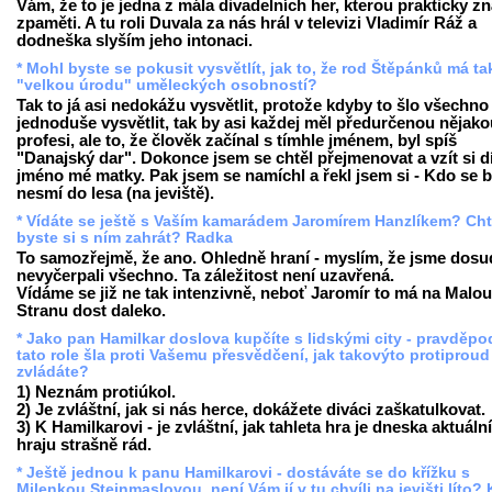
Vám, že to je jedna z mála divadelních her, kterou prakticky z
zpaměti. A tu roli Duvala za nás hrál v televizi Vladimír Ráž a
dodneška slyším jeho intonaci.
* Mohl byste se pokusit vysvětlít, jak to, že rod Štěpánků má t
"velkou úrodu" uměleckých osobností?
Tak to já asi nedokážu vysvětlit, protože kdyby to šlo všechno
jednoduše vysvětlit, tak by asi každej měl předurčenou nějako
profesi, ale to, že člověk začínal s tímhle jménem, byl spíš
"Danajský dar". Dokonce jsem se chtěl přejmenovat a vzít si d
jméno mé matky. Pak jsem se namíchl a řekl jsem si - Kdo se b
nesmí do lesa (na jeviště).
* Vídáte se ještě s Vaším kamarádem Jaromírem Hanzlíkem? Cht
byste si s ním zahrát? Radka
To samozřejmě, že ano. Ohledně hraní - myslím, že jsme dosu
nevyčerpali všechno. Ta záležitost není uzavřená.
Vídáme se již ne tak intenzivně, neboť Jaromír to má na Malou
Stranu dost daleko.
* Jako pan Hamilkar doslova kupčíte s lidskými city - pravděp
tato role šla proti Vašemu přesvědčení, jak takovýto protiproud
zvládáte?
1) Neznám protiúkol.
2) Je zvláštní, jak si nás herce, dokážete diváci zaškatulkovat.
3) K Hamilkarovi - je zvláštní, jak tahleta hra je dneska aktuální,
hraju strašně rád.
* Ještě jednou k panu Hamilkarovi - dostáváte se do křížku s
Milenkou Steinmaslovou, není Vám jí v tu chvíli na jevišti líto? 