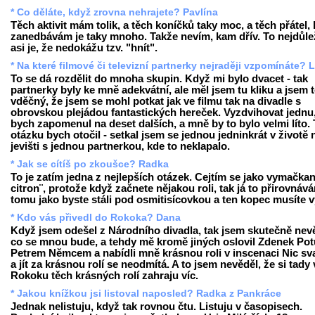
* Co děláte, když zrovna nehrajete? Pavlína
Těch aktivit mám tolik, a těch koníčků taky moc, a těch přátel, 
zanedbávám je taky mnoho. Takže nevím, kam dřív. To nejdůlež
asi je, že nedokážu tzv. "hnít".
* Na které filmové či televizní partnerky nejraději vzpomínáte? 
To se dá rozdělit do mnoha skupin. Když mi bylo dvacet - tak
partnerky byly ke mně adekvátní, ale měl jsem tu kliku a jsem
vděčný, že jsem se mohl potkat jak ve filmu tak na divadle s
obrovskou plejádou fantastických hereček. Vyzdvihovat jednu,
bych zapomenul na deset dalších, a mně by to bylo velmi líto.
otázku bych otočil - setkal jsem se jednou jedninkrát v životě 
jevišti s jednou partnerkou, kde to neklapalo.
* Jak se cítíš po zkoušce? Radka
To je zatím jedna z nejlepších otázek. Cejtím se jako vymačkan
citron¨, protože když začnete nějakou roli, tak já to přirovnáv
tomu jako byste stáli pod osmitisícovkou a ten kopec musíte v
* Kdo vás přivedl do Rokoka? Dana
Když jsem odešel z Národního divadla, tak jsem skutečně nev
co se mnou bude, a tehdy mě kromě jiných oslovil Zdenek Potu
Petrem Němcem a nabídli mně krásnou roli v inscenaci Nic sv
a jít za krásnou rolí se neodmítá. A to jsem nevěděl, že si tady 
Rokoku těch krásných rolí zahraju víc.
* Jakou knížkou jsi listoval naposled? Radka z Pankráce
Jednak nelistuju, když tak rovnou čtu. Listuju v časopisech.