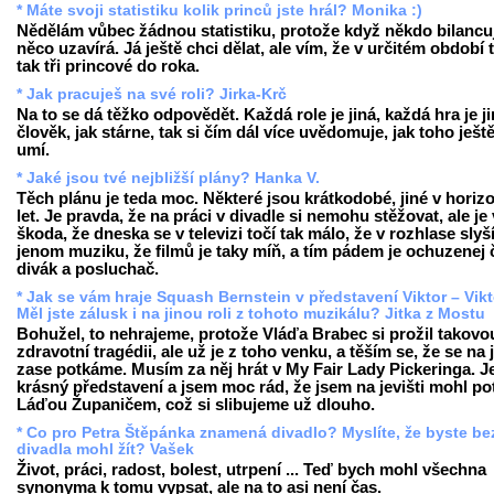
* Máte svoji statistiku kolik princů jste hrál? Monika :)
Nědělám vůbec žádnou statistiku, protože když někdo bilancuj
něco uzavírá. Já ještě chci dělat, ale vím, že v určitém období 
tak tři princové do roka.
* Jak pracuješ na své roli? Jirka-Krč
Na to se dá těžko odpovědět. Každá role je jiná, každá hra je ji
člověk, jak stárne, tak si čím dál více uvědomuje, jak toho ješt
umí.
* Jaké jsou tvé nejbližší plány? Hanka V.
Těch plánu je teda moc. Některé jsou krátkodobé, jiné v horiz
let. Je pravda, že na práci v divadle si nemohu stěžovat, ale je
škoda, že dneska se v televizi točí tak málo, že v rozhlase slyš
jenom muziku, že filmů je taky míň, a tím pádem je ochuzenej 
divák a posluchač.
* Jak se vám hraje Squash Bernstein v představení Viktor – Vikt
Měl jste zálusk i na jinou roli z tohoto muzikálu? Jitka z Mostu
Bohužel, to nehrajeme, protože Vláďa Brabec si prožil takovo
zdravotní tragédii, ale už je z toho venku, a těším se, že se na j
zase potkáme. Musím za něj hrát v My Fair Lady Pickeringa. Je
krásný představení a jsem moc rád, že jsem na jevišti mohl po
Láďou Županičem, což si slibujeme už dlouho.
* Co pro Petra Štěpánka znamená divadlo? Myslíte, že byste be
divadla mohl žít? Vašek
Život, práci, radost, bolest, utrpení ... Teď bych mohl všechna
synonyma k tomu vypsat, ale na to asi není čas.