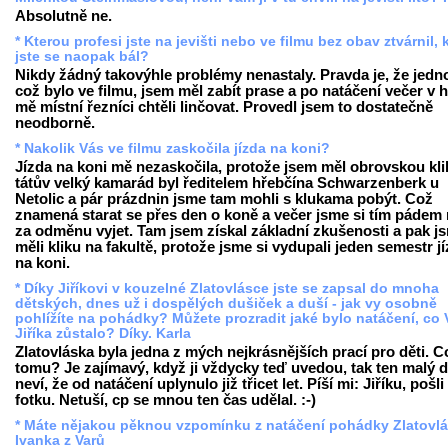
Absolutně ne.
* Kterou profesi jste na jevišti nebo ve filmu bez obav ztvárnil, 
jste se naopak bál?
Nikdy žádný takovýhle problémy nenastaly. Pravda je, že jedn
což bylo ve filmu, jsem měl zabít prase a po natáčení večer v 
mě místní řezníci chtěli linčovat. Provedl jsem to dostatečně
neodborně.
* Nakolik Vás ve filmu zaskočila jízda na koni?
Jízda na koni mě nezaskočila, protože jsem měl obrovskou kli
tátův velký kamarád byl ředitelem hřebčína Schwarzenberk u
Netolic a pár prázdnin jsme tam mohli s klukama pobýt. Což
znamená starat se přes den o koně a večer jsme si tím pádem
za odměnu vyjet. Tam jsem získal základní zkušenosti a pak j
měli kliku na fakultě, protože jsme si vydupali jeden semestr j
na koni.
* Díky Jiříkovi v kouzelné Zlatovlásce jste se zapsal do mnoha
dětských, dnes už i dospělých dušiček a duší - jak vy osobně
pohlížíte na pohádky? Můžete prozradit jaké bylo natáčení, co
Jiříka zůstalo? Díky. Karla
Zlatovláska byla jedna z mých nejkrásnějších prací pro děti. C
tomu? Je zajímavý, když ji vždycky teď uvedou, tak ten malý d
neví, že od natáčení uplynulo již třicet let. Píší mi: Jiříku, pošli
fotku. Netuší, cp se mnou ten čas udělal. :-)
* Máte nějakou pěknou vzpomínku z natáčení pohádky Zlatovl
Ivanka z Varů