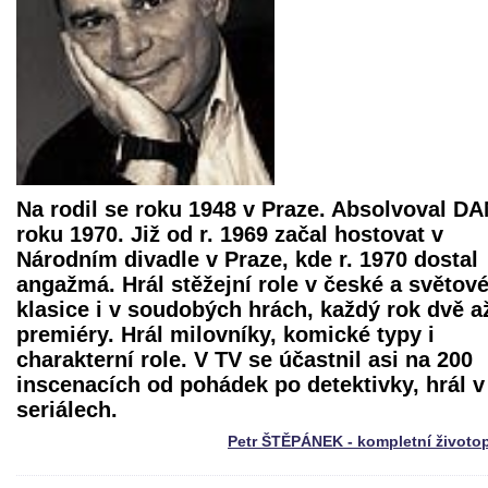
Na rodil se roku 1948 v Praze. Absolvoval D
roku 1970. Již od r. 1969 začal hostovat v
Národním divadle v Praze, kde r. 1970 dostal
angažmá. Hrál stěžejní role v české a světov
klasice i v soudobých hrách, každý rok dvě až
premiéry. Hrál milovníky, komické typy i
charakterní role. V TV se účastnil asi na 200
inscenacích od pohádek po detektivky, hrál v
seriálech.
Petr ŠTĚPÁNEK - kompletní životo