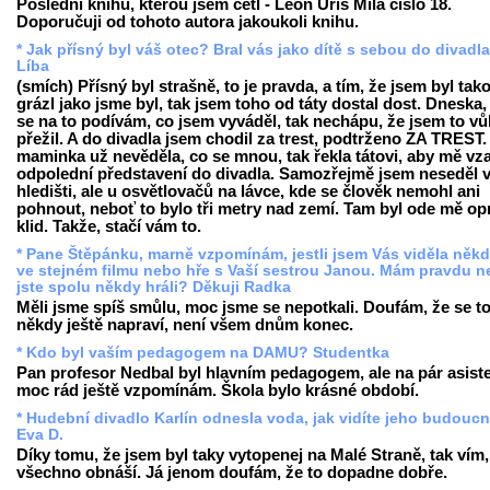
Poslední knihu, kterou jsem četl - Leon Uris Milá číslo 18.
Doporučuji od tohoto autora jakoukoli knihu.
* Jak přísný byl váš otec? Bral vás jako dítě s sebou do divadl
Líba
(smích) Přísný byl strašně, to je pravda, a tím, že jsem byl tak
grázl jako jsme byl, tak jsem toho od táty dostal dost. Dneska,
se na to podívám, co jsem vyváděl, tak nechápu, že jsem to v
přežil. A do divadla jsem chodil za trest, podtrženo ZA TREST
maminka už nevěděla, co se mnou, tak řekla tátovi, aby mě vza
odpolední představení do divadla. Samozřejmě jsem neseděl 
hledišti, ale u osvětlovačů na lávce, kde se člověk nemohl ani
pohnout, neboť to bylo tři metry nad zemí. Tam byl ode mě o
klid. Takže, stačí vám to.
* Pane Štěpánku, marně vzpomínám, jestli jsem Vás viděla někd
ve stejném filmu nebo hře s Vaší sestrou Janou. Mám pravdu 
jste spolu někdy hráli? Děkuji Radka
Měli jsme spíš smůlu, moc jsme se nepotkali. Doufám, že se t
někdy ještě napraví, není všem dnům konec.
* Kdo byl vaším pedagogem na DAMU? Studentka
Pan profesor Nedbal byl hlavním pedagogem, ale na pár asist
moc rád ještě vzpomínám. Škola bylo krásné období.
* Hudební divadlo Karlín odnesla voda, jak vidíte jeho budouc
Eva D.
Díky tomu, že jsem byl taky vytopenej na Malé Straně, tak vím,
všechno obnáší. Já jenom doufám, že to dopadne dobře.