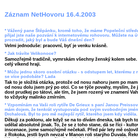
Záznam NetHovoru 16.4.2003
* Vážený pane Štěpánku, kromě toho, že máme Popeleční střed
přijal jste naše pozvání k internetovému rohovoru. Můžete na 
prozradit, jaký byl a bude Váš dnešní den?
Velmi jednoduše: pracovní, byť je venku krásně.
* Jak trávíte Velikonoce?
Samozřejmě tradičně, vymrskám všechny ženský kolem sebe.
celý víkend hraji.
* Můžu jednu skoro osobní otázku - s odstupem let, kterému z 
se více podobáte? Lada
Tak to je složitá otázka, protože od nosu nahoru jsem po mam
od nosu dolu jsem prý po otci. Co se týče povahy, myslím, že
dost prudkej po tátovi, ale tím, že jsem rozený ve znamení Vah
to vždycky malinko zmírním.
* Vzpomínám na Vaši roli rytíře De Grieux s paní Janou Preisso
mám dojem, že tenkrát vystupovala pod svým svobodným jmé
Drchalová. Byl to pro mě nejlepší rytíř, kterého jsem kdy viděla
Děkuji za poklonu, ale když se na to dívám dneska, tak bych t
udělal absolutně jinak. To, že se z toho stane, dá se říci - kulto
inscenace, jsme samozřejmě nečekali. Před pár lety mě oslovil
z Rokoka, jestli bych nevzal v Manon roli starýho Duvala. Řek