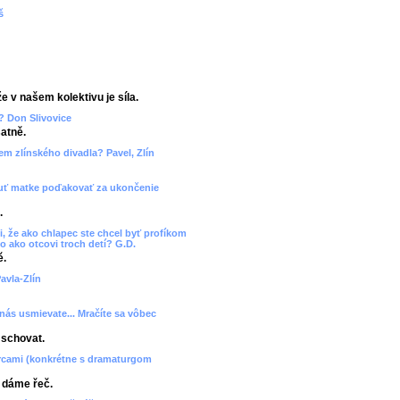
š
e v našem kolektivu je síla.
? Don Slivovice
atně.
cem zlínského divadla? Pavel, Zlín
 chuť matke poďakovať za ukončenie
.
, že ako chlapec ste chcel byť profíkom
o ako otcovi troch detí? G.D.
ě.
avla-Zlín
 nás usmievate... Mračíte sa vôbec
 schovat.
orcami (konkrétne s dramaturgom
, dáme řeč.