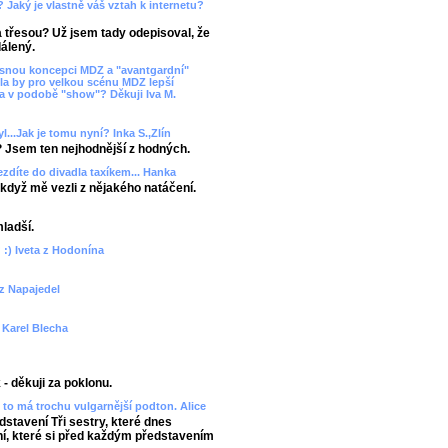
? Jaký je vlastně váš vztah k internetu?
ka třesou? Už jsem tady odepisoval, že
álený.
asnou koncepci MDZ a "avantgardní"
la by pro velkou scénu MDZ lepší
va v podobě "show"? Děkuji Iva M.
l...Jak je tomu nyní? Inka S.,Zlín
? Jsem ten nejhodnější z hodných.
ezdíte do divadla taxíkem... Hanka
 - když mě vezli z nějakého natáčení.
mladší.
 :) Iveta z Hodonína
 z Napajedel
? Karel Blecha
- děkuji za poklonu.
to má trochu vulgarnější podton. Alice
edstavení Tři sestry, které dnes
, které si před každým představením