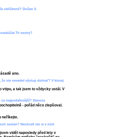
 vaše obľúbené? Dušan V.
naskúšal Tri sestry?
zásadě ano.
 že ste nevedel výstup dohrať? V ktorej
 vtipu, a tak jsem to vždycky ustál. V
š za nejpodařenější? Simona
pochopitelně - pořád něco zlepšoval.
 neříkejte.
roch sestier? Nechceli ste si v nich
jsem viděl naposledy před lety v
ám. Nemívám potřebu "naskočit" na