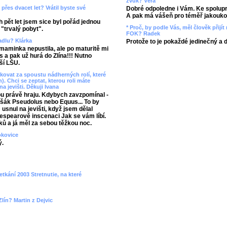
zvuk? Věra
přes dvacet let? Vrátil byste své
Dobré odpoledne i Vám. Ke spolupr
A pak má vášeň pro téměř jakoukol
 pět let jsem sice byl pořád jednou
* Proč, by podle Vás, měl člověk přij
 "trvalý pobyt".
FOK? Radek
vadlu? Klárka
Protože to je pokaždé jedinečný a 
aminka nepustila, ale po maturitě mi
 a pak už hurá do Zlína!!! Nutno
ší LŠU.
ovat za spoustu nádherných rolí, které
). Chci se zeptat, kterou roli máte
na jevišti. Děkuji Ivana
ou právě hraju. Kdybych zavzpomínal -
 Lišák Pseudolus nebo Equus... To by
snul na jevišti, když jsem dělal
spearově inscenaci Jak se vám líbí.
ků a já měl za sebou těžkou noc.
okovice
ý.
etkání 2003 Stretnutie, na které
lín? Martin z Dejvic