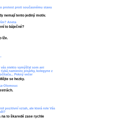
ko protest proti současnému stavu
dy nemají tento jediný motiv.
tvím? Aneta
Není to báječné?
 lže.
.
 vás niekto vymýšľal som ani
 ťuká namiesto pisárky, kolegyne z
očítača... Pekný večer
Mějte se hezky.
uzka-Olomouc
estrách.
il pozitivní vztah, ale která role Vás
něl?
a na to škaredé zase rychle