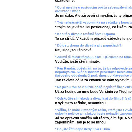
opakujeme.
* Co si myslíte o rostoucím počtu sebeupálení ja
civilizace? Ivana
Je mi úzko. Ale zároveň si myslím, že ty přípa
* Tvá nejkrásnější vzpomínka na začátky s herec
Stojím na jevišti a lidi poslouchají, co říkám. 
* Kdo tě v divadle totálně štve? Opona
To se střídá. V každém případě vždycky ten, co
* Dôjde z domu do divadla aj v papučiach?
Ne, ulice jsou špinavé.
* Zdraví tě rekvizitárna,Luďo!!!:-)Čekáme na tebe..
Vydržte, ještě čtyři minuty.
* Pán Randár, božehráň, na to, že by odpovede za
nepomyslela. Skôr si neviem predstaviť herca ako
tlačoveho oddelenia či pod. dnes do klávesnice p
Tak zavřete oči a za chvilku se vám vybavím. 
* Na jakou roli se v blízké době nejvíc těšíte? Z
Už za hodinu ze mne bude Veršinin ve Třech s
* Odskočíte si niekedy z divadla aj do filmu? (zaj)
Když mi to zařídíte, neodmítnu.
* Věřím, že máte k mnohým rolím, které jste zvtvárn
oslovila nejvíce a na jakou byste nejraději zapom
Já se opravdu snažím mít rád to, čím žiju. No 
zapomínám. Tak je to se mnou.
* Co jste četl naposledy? Iva z Brna