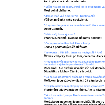
Asi čtyřicet otázek na internetu.
* Večer hrajete Tri sestry. Patrí tento titul medzi
Mezi velmi oblíbené.
* Jak se máš váš Amorek?:o) Kristina,Zlín
Válí se, mršinka naše spokojená.
* Ospravedlňujem sa za nevzdelanosť, kto s vami 
Dodo Gombár.
* Máte svůj herecký vzor?
Vzor? Ne, nechtěl bych se někomu podobat.
* Co je pro tebe divadlo? Petr z Prahy
Jedna z podstatných částí života.
* Vyhovuje ti MD Zlín, jinam se nechystáš? Aleš
Člověk vždycky touží po tom, co nemá. Ale v 
* Rozosmial vás niekedy kolega na scéne natoľko,
inscenácii najviac improvizujete? Tomáš
Rozesmál. Ale diváků si vážím víc než dobrého
Divadélku v klubu - Čtení o slivovici.
* Co ze své dosavadní práce na divadle považuje
Měřítkem jsou vždycky diváci. Já sám bych - 
* Byl jste někdy nespokojeny se svým výkonem?
V průměru tak dvakrát do týdne. Ale to nikomu
* Videli ste aj iné, (napr. Morávkovu) inscenáciu T
zahrať?
Morávkovu inscenaci jsem neviděl, Tři sestry 
Olomouci. Když v něčem nehraju, rád se dív