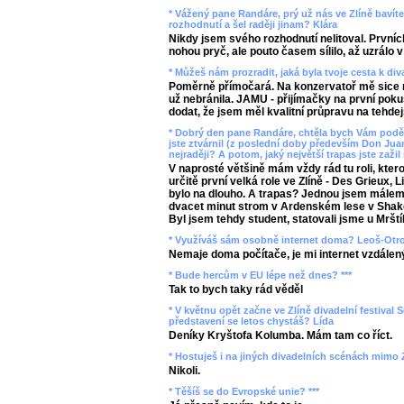
* Vážený pane Randáre, prý už nás ve Zlíně bavíte 
rozhodnutí a šel raději jinam? Klára
Nikdy jsem svého rozhodnutí nelitoval. Prvních
nohou pryč, ale pouto časem sílilo, až uzrálo v
* Můžeš nám prozradit, jaká byla tvoje cesta k di
Poměrně přímočará. Na konzervatoř mě sice m
už nebránila. JAMU - přijímačky na první pokus
dodat, že jsem měl kvalitní průpravu na tehdej
* Dobrý den pane Randáre, chtěla bych Vám poděk
jste ztvárnil (z poslední doby především Don Juan
nejraději? A potom, jaký největší trapas jste zažil 
V naprosté většině mám vždy rád tu roli, kter
určitě první velká role ve Zlíně - Des Grieux,
bylo na dlouho. A trapas? Jednou jsem málem u
dvacet minut strom v Ardenském lese v Shake
Byl jsem tehdy student, statovali jsme u Mrští
* Využíváš sám osobně internet doma? Leoš-Otr
Nemaje doma počítače, je mi internet vzdálen
* Bude hercům v EU lépe než dnes? ***
Tak to bych taky rád věděl
* V květnu opět začne ve Zlíně divadelní festival S
představení se letos chystáš? Lída
Deníky Kryštofa Kolumba. Mám tam co říct.
* Hostuješ i na jiných divadelních scénách mimo Z
Nikoli.
* Těšíš se do Evropské unie? ***