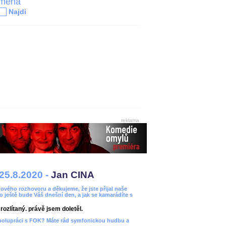
jména
Najdi
reklama
25.8.2020 -
Jan CINA
ového rozhovoru a děkujeme, že jste přijal naše
bo ještě bude Váš dnešní den, a jak se kamarádíte s
ozlítaný. právě jsem doletěl.
spolupráci s FOK? Máte rád symfonickou hudbu a