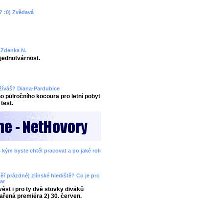
? :0) Zvědavá
? Zdenka N.
ejednotvárnost.
užíváš? Diana-Pardubice
 půlročního kocoura pro letní pobyt
test.
 kým byste chtěl pracovat a po jaké roli
ěř prázdné) zlínské hlediště? Co je pro
ar
ést i pro ty dvě stovky diváků
ařená premiéra 2) 30. červen.