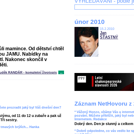
VYHLEDÁVÁNÍ - podle 
únor 2010
15.2.2010
Jan
ŠŤASTNÝ
i mamince. Od dětství chtěl
kou JAMU. Nabídky na
l. Nakonec skončil v
ěti.
uděk RANDÁR - kompletní životopis
...
Záznam NetHovoru z 
ete prozradit jaký byl Váš dnešní den?
* Vážený Honzo, vítáme Vás u internet
týmu, od 11 do 12 u zubaře a pak už
pozvání. Můžete přiblížit, jaký byl ne
Internetem. Redakce
Tři sestry.
Dobrý den. Den je slunný a celkem r
v tmavých brýlích... Hanka
* Dobré odpoledne, co vás vedlo ke 