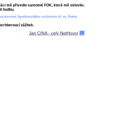
áci mě přivedlo samotné FOK, které mě oslovilo.
i hudbu.
ít na koncert Symfonického orchestru hl. m. Prahy
dechberoucí zážitek.
Jan CINA - celý NetHovor