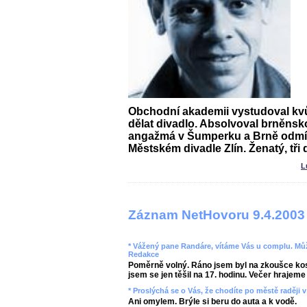
Obchodní akademii vystudoval kvůl
dělat divadlo. Absolvoval brněns
angažmá v Šumperku a Brně odmít
Městském divadle Zlín. Ženatý, tři d
L
Záznam NetHovoru 9.4.2003
* Vážený pane Randáre, vítáme Vás u complu. Můž
Redakce
Poměrně volný. Ráno jsem byl na zkoušce kos
jsem se jen těšil na 17. hodinu. Večer hrajeme 
* Proslýchá se o Vás, že chodíte po městě raději 
Ani omylem. Brýle si beru do auta a k vodě.