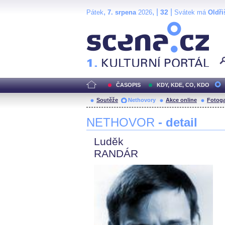
,
, |
|
32
Pátek
7. srpena
2026
Svátek má
Oldři
Scéna.cz
ČASOPIS
KDY, KDE, CO, KDO
Soutěže
Nethovory
Akce online
Fotoga
NETHOVOR
- detail
Luděk
RANDÁR