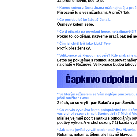
Já přesně nevím, kde to je.
* Kterou scénu z Dona Juana máš nejraděj a proč
Přirozeně tu s vesničankami. A proč? Tak.
* Co potřebuješ ke štěstí? Jana L.
Úsměvy kolem sebe.
* Co ti připadá na povolání herce, nejzajímavější
Pokud to, co dělám, nazveme prací, pak její n
* Čím jsi chtěl být jako kluk? Fery
Profík přes ženský.
* Velikonoce už klepou na dveře? Kde a jak si je 
Letos se pokusíme s rodinou adaptovat našeho
na chatě v Rožnově. Velikonoce budou takový 
* Se kterým režisérem se Vám nejlépe pracovalo, s
ještě toužíte? Pavel
Z těch, co se vryli - pan Balaďa a pan Ševčík.
* Co ve vás vyvolává často poloprázdné (ne-li tém
vás vrchol sezony (např. Stretnutie?) ? Michal Vič
Mísí se ve mně pocit smutku s odhodláním odv
poctivý výkon. A vrchol sezony? 1) každá vyd
* Jak se na jevišti vytváří osobnost? Eva-Vizovice
Rukama, nohama, tělem, ale hlavně hlavou.