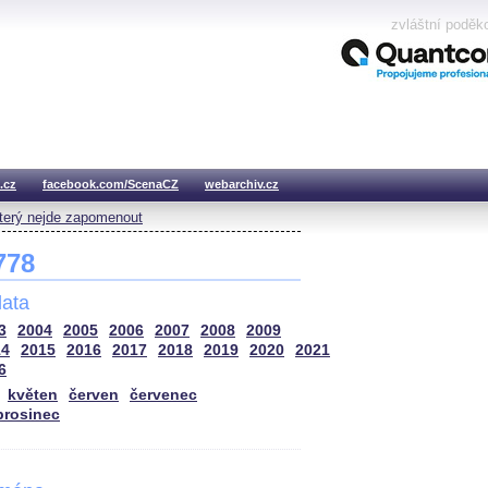
zvláštní poděk
.cz
facebook.com/ScenaCZ
webarchiv.cz
který nejde zapomenout
 778
ata
3
2004
2005
2006
2007
2008
2009
14
2015
2016
2017
2018
2019
2020
2021
6
květen
červen
červenec
prosinec