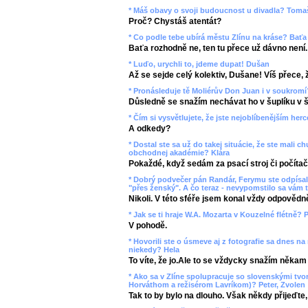
* Máš obavy o svoji budoucnost u divadla? Toma
Proč? Chystáš atentát?
* Co podle tebe ubírá městu Zlínu na kráse? Baťa
Baťa rozhodně ne, ten tu přece už dávno není.
* Luďo, urychli to, jdeme dupat! Dušan
Až se sejde celý kolektiv, Dušane! Víš přece, ž
* Pronásleduje tě Moliérův Don Juan i v soukromí
Důsledně se snažím nechávat ho v šuplíku v š
* Čím si vysvětlujete, že jste nejoblíbenějším her
A odkedy?
* Dostal ste sa už do takej situácie, že ste mali
obchodnej akadémie? Klára
Pokaždé, když sedám za psací stroj či počítač
* Dobrý podvečer pán Randár, Ferymu ste odpísali
"přes ženský". A čo teraz - nevypomstilo sa vám t
Nikoli. V této sféře jsem konal vždy odpovědn
* Jak se ti hraje W.A. Mozarta v Kouzelné flétně? P
V pohodě.
* Hovorili ste o úsmeve aj z fotografie sa dnes na
niekedy? Hela
To víte, že jo.Ale to se vždycky snažím někam
* Ako sa v Zlíne spolupracuje so slovenskými tv
Horváthom a režisérom Lavríkom)? Peter, Zvolen
Tak to by bylo na dlouho. Však někdy přijeďte