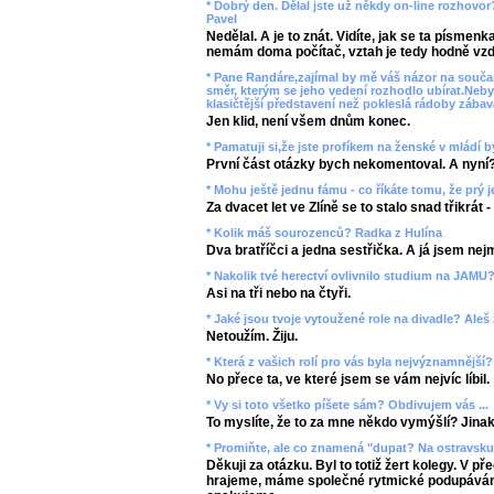
* Dobrý den. Dělal jste už někdy on-line rozhovor
Pavel
Nedělal. A je to znát. Vidíte, jak se ta písmen
nemám doma počítač, vztah je tedy hodně vzd
* Pane Randáre,zajímal by mě váš názor na souč
směr, kterým se jeho vedení rozhodlo ubírat.Neby
klasičtější představení než pokleslá rádoby zába
Jen klid, není všem dnům konec.
* Pamatuji si,že jste profíkem na ženské v mládí by
První část otázky bych nekomentoval. A nyní
* Mohu ještě jednu fámu - co říkáte tomu, že prý j
Za dvacet let ve Zlíně se to stalo snad třikrát
* Kolik máš sourozenců? Radka z Hulína
Dva bratříčci a jedna sestřička. A já jsem nej
* Nakolik tvé herectví ovlivnilo studium na JAMU?
Asi na tři nebo na čtyři.
* Jaké jsou tvoje vytoužené role na divadle? Aleš
Netoužím. Žiju.
* Která z vašich rolí pro vás byla nejvýznamnější
No přece ta, ve které jsem se vám nejvíc líbil.
* Vy si toto všetko píšete sám? Obdivujem vás ...
To myslíte, že to za mne někdo vymýšlí? Jinak 
* Promiňte, ale co znamená "dupat? Na ostravsku 
Děkuji za otázku. Byl to totiž žert kolegy. V př
hrajeme, máme společné rytmické podupávání