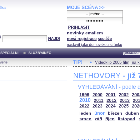
MOJE SCÉNA >>
ška
PŘIHLÁSIT
novinky emailem
NAJDI
nová registrace
soutěže
nastavit jako domovskou stránku
SPECIÁLNÍ
SLUŽBY/INFO
quantcom
TIP!
Videoklip 2005 film, na 
lerie
NETHOVORY
- již
VYHLEDÁVÁNÍ - podle d
1999
2000
2001
2002
200
2010
2011
2012
2013
20
2022
2023
2024
2025
202
únor
leden
březen
duben
srpen
září
říjen
listopad