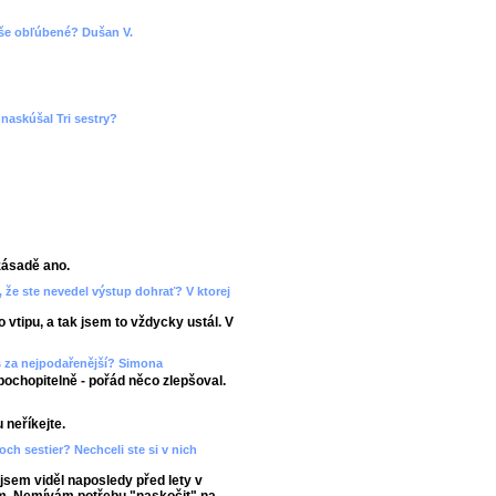
 vaše obľúbené? Dušan V.
naskúšal Tri sestry?
zásadě ano.
 že ste nevedel výstup dohrať? V ktorej
 vtipu, a tak jsem to vždycky ustál. V
š za nejpodařenější? Simona
pochopitelně - pořád něco zlepšoval.
 neříkejte.
roch sestier? Nechceli ste si v nich
jsem viděl naposledy před lety v
ám. Nemívám potřebu "naskočit" na