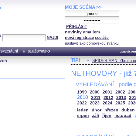
MOJE SCÉNA >>
a
PŘIHLÁSIT
novinky emailem
NAJDI
nová registrace
soutěže
nastavit jako domovskou stránku
SPECIÁLNÍ
SLUŽBY/INFO
quantcom
TIP!
SPIDER-MAN: Zbrusu no
lerie
NETHOVORY
- již
VYHLEDÁVÁNÍ - podle d
1999
2000
2001
2002
200
2010
2011
2012
2013
20
2022
2023
2024
2025
202
leden
únor
březen
duben
srpen
září
říjen
listopad