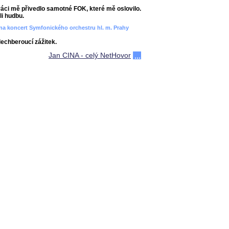
áci mě přivedlo samotné FOK, které mě oslovilo.
i hudbu.
ít na koncert Symfonického orchestru hl. m. Prahy
dechberoucí zážitek.
Jan CINA - celý NetHovor