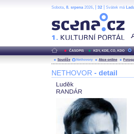
,
, |
|
32
Sobota
8. srpena
2026
Svátek má
Lad
Scéna.cz
ČASOPIS
KDY, KDE, CO, KDO
Soutěže
Nethovory
Akce online
Fotoga
NETHOVOR
- detail
Luděk
RANDÁR