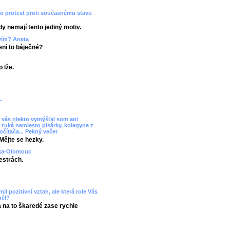
ko protest proti současnému stavu
dy nemají tento jediný motiv.
tvím? Aneta
Není to báječné?
 lže.
.
 vás niekto vymýšľal som ani
 ťuká namiesto pisárky, kolegyne z
očítača... Pekný večer
Mějte se hezky.
uzka-Olomouc
estrách.
il pozitivní vztah, ale která role Vás
něl?
a na to škaredé zase rychle