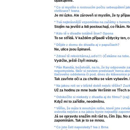
opakujeme.
* Co si myslíte o rostoucím počtu sebeupálení ja
civilizace? Ivana
Je mi úzko. Ale zároveň si myslím, že ty přípa
* Tvá nejkrásnější vzpomínka na začátky s herec
Stojím na jevišti a lidi poslouchají, co říkám. 
* Kdo tě v divadle totálně štve? Opona
To se střídá. V každém případě vždycky ten, co
* Dôjde z domu do divadla aj v papučiach?
Ne, ulice jsou špinavé.
* Zdraví tě rekvizitárna,Luďo!!!:-)Čekáme na tebe..
Vydržte, ještě čtyři minuty.
* Pán Randár, božehráň, na to, že by odpovede za
nepomyslela. Skôr si neviem predstaviť herca ako
tlačoveho oddelenia či pod. dnes do klávesnice p
Tak zavřete oči a za chvilku se vám vybavím. 
* Na jakou roli se v blízké době nejvíc těšíte? Z
Už za hodinu ze mne bude Veršinin ve Třech s
* Odskočíte si niekedy z divadla aj do filmu? (zaj)
Když mi to zařídíte, neodmítnu.
* Věřím, že máte k mnohým rolím, které jste zvtvárn
oslovila nejvíce a na jakou byste nejraději zapom
Já se opravdu snažím mít rád to, čím žiju. No 
zapomínám. Tak je to se mnou.
* Co jste četl naposledy? Iva z Brna