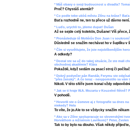
* Máš obavy o svoji budoucnost u divadla? Toma
Proč? Chystáš atentát?
* Co podle tebe ubírá městu Zlínu na kráse? Baťa
Baťa rozhodně ne, ten tu přece už dávno není.
* Luďo, urychli to, jdeme dupat! Dušan
Až se sejde celý kolektiv, Dušane! Víš přece, ž
* Pronásleduje tě Moliérův Don Juan i v soukromí
Důsledně se snažím nechávat ho v šuplíku v š
* Čím si vysvětlujete, že jste nejoblíbenějším her
A odkedy?
* Dostal ste sa už do takej situácie, že ste mali
obchodnej akadémie? Klára
Pokaždé, když sedám za psací stroj či počítač
* Dobrý podvečer pán Randár, Ferymu ste odpísali
"přes ženský". A čo teraz - nevypomstilo sa vám t
Nikoli. V této sféře jsem konal vždy odpovědn
* Jak se ti hraje W.A. Mozarta v Kouzelné flétně? P
V pohodě.
* Hovorili ste o úsmeve aj z fotografie sa dnes na
niekedy? Hela
To víte, že jo.Ale to se vždycky snažím někam
* Ako sa v Zlíne spolupracuje so slovenskými tv
Horváthom a režisérom Lavríkom)? Peter, Zvolen
Tak to by bylo na dlouho. Však někdy přijeďte