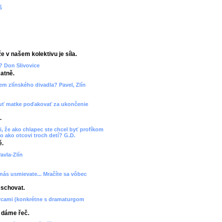
š
e v našem kolektivu je síla.
? Don Slivovice
atně.
cem zlínského divadla? Pavel, Zlín
 chuť matke poďakovať za ukončenie
.
, že ako chlapec ste chcel byť profíkom
o ako otcovi troch detí? G.D.
ě.
avla-Zlín
 nás usmievate... Mračíte sa vôbec
 schovat.
orcami (konkrétne s dramaturgom
, dáme řeč.