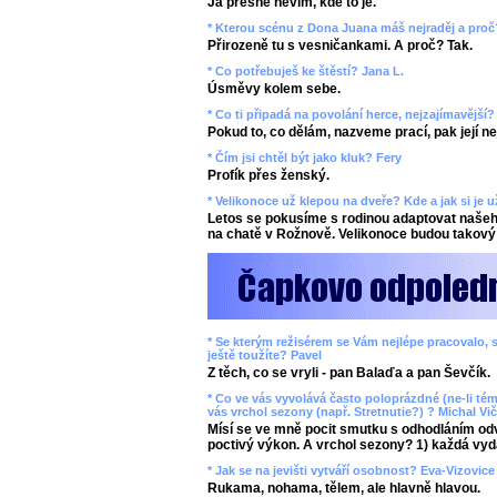
Já přesně nevím, kde to je.
* Kterou scénu z Dona Juana máš nejraděj a proč
Přirozeně tu s vesničankami. A proč? Tak.
* Co potřebuješ ke štěstí? Jana L.
Úsměvy kolem sebe.
* Co ti připadá na povolání herce, nejzajímavější
Pokud to, co dělám, nazveme prací, pak její n
* Čím jsi chtěl být jako kluk? Fery
Profík přes ženský.
* Velikonoce už klepou na dveře? Kde a jak si je 
Letos se pokusíme s rodinou adaptovat našeho
na chatě v Rožnově. Velikonoce budou takový 
* Se kterým režisérem se Vám nejlépe pracovalo, s
ještě toužíte? Pavel
Z těch, co se vryli - pan Balaďa a pan Ševčík.
* Co ve vás vyvolává často poloprázdné (ne-li tém
vás vrchol sezony (např. Stretnutie?) ? Michal Vič
Mísí se ve mně pocit smutku s odhodláním odv
poctivý výkon. A vrchol sezony? 1) každá vyd
* Jak se na jevišti vytváří osobnost? Eva-Vizovice
Rukama, nohama, tělem, ale hlavně hlavou.