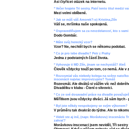
Asi čtyřicet otázek na internetu.
* Večer hrajete Tri sestry. Patrí tento titul medzi
Mezi velmi oblíbené.
* Jak se máš váš Amorek?:o) Kristina,Zlín
Válí se, mršinka naše spokojená.
* Ospravedlňujem sa za nevzdelanosť, kto s vami 
Dodo Gombár.
* Máte svůj herecký vzor?
Vzor? Ne, nechtěl bych se někomu podobat.
* Co je pro tebe divadlo? Petr z Prahy
Jedna z podstatných částí života.
* Vyhovuje ti MD Zlín, jinam se nechystáš? Aleš
Člověk vždycky touží po tom, co nemá. Ale v 
* Rozosmial vás niekedy kolega na scéne natoľko,
inscenácii najviac improvizujete? Tomáš
Rozesmál. Ale diváků si vážím víc než dobrého
Divadélku v klubu - Čtení o slivovici.
* Co ze své dosavadní práce na divadle považuje
Měřítkem jsou vždycky diváci. Já sám bych - 
* Byl jste někdy nespokojeny se svým výkonem?
V průměru tak dvakrát do týdne. Ale to nikomu
* Videli ste aj iné, (napr. Morávkovu) inscenáciu T
zahrať?
Morávkovu inscenaci jsem neviděl, Tři sestry 
Olomouci. Když v něčem nehraju, rád se dív