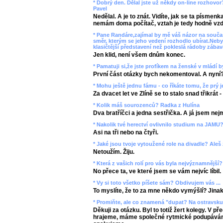
* Dobrý den. Dělal jste už někdy on-line rozhovor
Pavel
Nedělal. A je to znát. Vidíte, jak se ta písmen
nemám doma počítač, vztah je tedy hodně vzd
* Pane Randáre,zajímal by mě váš názor na souč
směr, kterým se jeho vedení rozhodlo ubírat.Neby
klasičtější představení než pokleslá rádoby zába
Jen klid, není všem dnům konec.
* Pamatuji si,že jste profíkem na ženské v mládí by
První část otázky bych nekomentoval. A nyní
* Mohu ještě jednu fámu - co říkáte tomu, že prý j
Za dvacet let ve Zlíně se to stalo snad třikrát
* Kolik máš sourozenců? Radka z Hulína
Dva bratříčci a jedna sestřička. A já jsem nej
* Nakolik tvé herectví ovlivnilo studium na JAMU?
Asi na tři nebo na čtyři.
* Jaké jsou tvoje vytoužené role na divadle? Aleš
Netoužím. Žiju.
* Která z vašich rolí pro vás byla nejvýznamnější
No přece ta, ve které jsem se vám nejvíc líbil.
* Vy si toto všetko píšete sám? Obdivujem vás ...
To myslíte, že to za mne někdo vymýšlí? Jinak 
* Promiňte, ale co znamená "dupat? Na ostravsku 
Děkuji za otázku. Byl to totiž žert kolegy. V př
hrajeme, máme společné rytmické podupávání