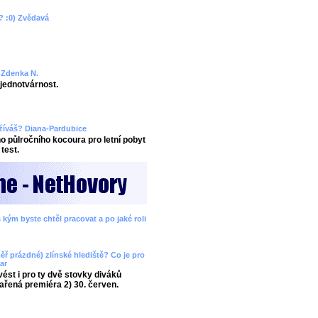
? :0) Zvědavá
? Zdenka N.
ejednotvárnost.
užíváš? Diana-Pardubice
 půlročního kocoura pro letní pobyt
test.
 kým byste chtěl pracovat a po jaké roli
ěř prázdné) zlínské hlediště? Co je pro
ar
ést i pro ty dvě stovky diváků
ařená premiéra 2) 30. červen.