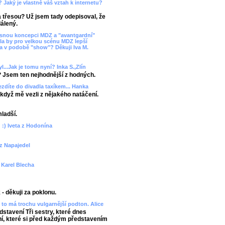
? Jaký je vlastně váš vztah k internetu?
ka třesou? Už jsem tady odepisoval, že
álený.
asnou koncepci MDZ a "avantgardní"
la by pro velkou scénu MDZ lepší
va v podobě "show"? Děkuji Iva M.
l...Jak je tomu nyní? Inka S.,Zlín
? Jsem ten nejhodnější z hodných.
ezdíte do divadla taxíkem... Hanka
 - když mě vezli z nějakého natáčení.
mladší.
 :) Iveta z Hodonína
 z Napajedel
? Karel Blecha
- děkuji za poklonu.
to má trochu vulgarnější podton. Alice
edstavení Tři sestry, které dnes
, které si před každým představením