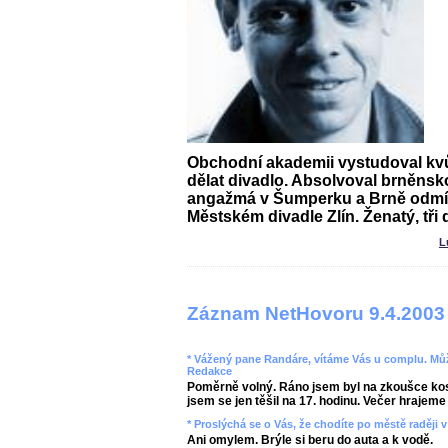
Obchodní akademii vystudoval kvůl
dělat divadlo. Absolvoval brněns
angažmá v Šumperku a Brně odmít
Městském divadle Zlín. Ženatý, tři d
L
Záznam NetHovoru 9.4.2003
* Vážený pane Randáre, vítáme Vás u complu. Můž
Redakce
Poměrně volný. Ráno jsem byl na zkoušce kos
jsem se jen těšil na 17. hodinu. Večer hrajeme 
* Proslýchá se o Vás, že chodíte po městě raději 
Ani omylem. Brýle si beru do auta a k vodě.