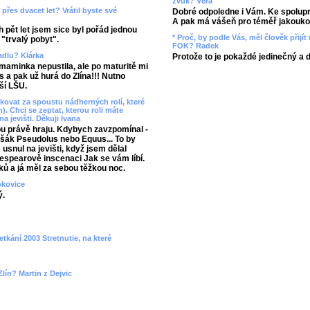
zvuk? Věra
přes dvacet let? Vrátil byste své
Dobré odpoledne i Vám. Ke spolupr
A pak má vášeň pro téměř jakoukol
 pět let jsem sice byl pořád jednou
* Proč, by podle Vás, měl člověk přij
 "trvalý pobyt".
FOK? Radek
vadlu? Klárka
Protože to je pokaždé jedinečný a 
aminka nepustila, ale po maturitě mi
 a pak už hurá do Zlína!!! Nutno
ší LŠU.
ovat za spoustu nádherných rolí, které
). Chci se zeptat, kterou roli máte
na jevišti. Děkuji Ivana
ou právě hraju. Kdybych zavzpomínal -
 Lišák Pseudolus nebo Equus... To by
snul na jevišti, když jsem dělal
spearově inscenaci Jak se vám líbí.
ků a já měl za sebou těžkou noc.
okovice
ý.
etkání 2003 Stretnutie, na které
lín? Martin z Dejvic