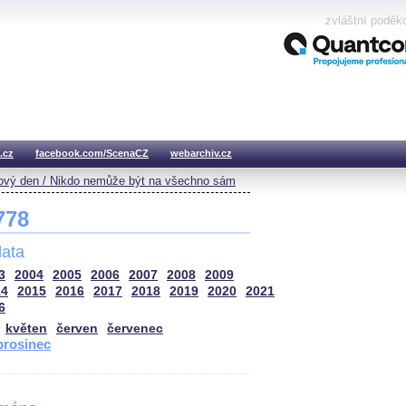
zvláštní poděk
.cz
facebook.com/ScenaCZ
webarchiv.cz
vý den / Nikdo nemůže být na všechno sám
 778
ata
3
2004
2005
2006
2007
2008
2009
14
2015
2016
2017
2018
2019
2020
2021
6
květen
červen
červenec
prosinec