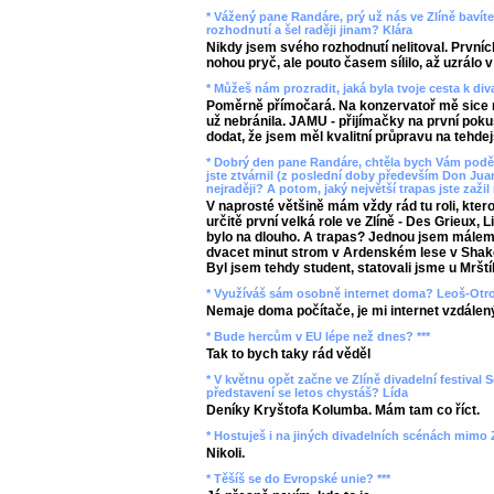
* Vážený pane Randáre, prý už nás ve Zlíně bavíte 
rozhodnutí a šel raději jinam? Klára
Nikdy jsem svého rozhodnutí nelitoval. Prvních
nohou pryč, ale pouto časem sílilo, až uzrálo v
* Můžeš nám prozradit, jaká byla tvoje cesta k di
Poměrně přímočará. Na konzervatoř mě sice m
už nebránila. JAMU - přijímačky na první pokus
dodat, že jsem měl kvalitní průpravu na tehdej
* Dobrý den pane Randáre, chtěla bych Vám poděk
jste ztvárnil (z poslední doby především Don Juan
nejraději? A potom, jaký největší trapas jste zažil 
V naprosté většině mám vždy rád tu roli, kter
určitě první velká role ve Zlíně - Des Grieux,
bylo na dlouho. A trapas? Jednou jsem málem u
dvacet minut strom v Ardenském lese v Shake
Byl jsem tehdy student, statovali jsme u Mrští
* Využíváš sám osobně internet doma? Leoš-Otr
Nemaje doma počítače, je mi internet vzdálen
* Bude hercům v EU lépe než dnes? ***
Tak to bych taky rád věděl
* V květnu opět začne ve Zlíně divadelní festival S
představení se letos chystáš? Lída
Deníky Kryštofa Kolumba. Mám tam co říct.
* Hostuješ i na jiných divadelních scénách mimo Z
Nikoli.
* Těšíš se do Evropské unie? ***