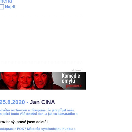
jména
Najdi
reklama
25.8.2020 -
Jan CINA
ového rozhovoru a děkujeme, že jste přijal naše
bo ještě bude Váš dnešní den, a jak se kamarádíte s
ozlítaný. právě jsem doletěl.
spolupráci s FOK? Máte rád symfonickou hudbu a