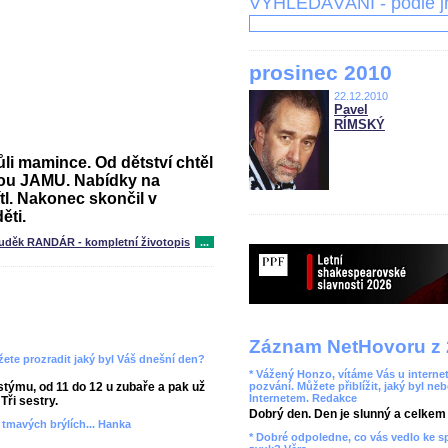
VYHLEDÁVÁNÍ - podle 
prosinec 2010
22.12.2010
Pavel
RÍMSKÝ
i mamince. Od dětství chtěl
kou JAMU. Nabídky na
l. Nakonec skončil v
ěti.
uděk RANDÁR - kompletní životopis
...
Záznam NetHovoru z 
ete prozradit jaký byl Váš dnešní den?
* Vážený Honzo, vítáme Vás u internet
týmu, od 11 do 12 u zubaře a pak už
pozvání. Můžete přiblížit, jaký byl ne
Internetem. Redakce
Tři sestry.
Dobrý den. Den je slunný a celkem r
v tmavých brýlích... Hanka
* Dobré odpoledne, co vás vedlo ke 