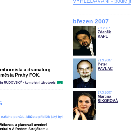
VYHLEDÁVÁNÍ - podle 
březen 2007
7.3.2007
Zdeněk
KAPL
21.3.2007
Peter
PAVLAC
umhornista a dramaturg
 města Prahy FOK.
tin RUDOVSKÝ - kompletní životopis
...
27.3.2007
Martina
SIKOROVÁ
6
 našeho portálu. Můžete přiblížit jaký byl
žičkovou a plánovali uvedení
setkal s Alfredem Strejčkem a