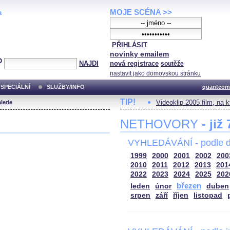
MOJE SCÉNA >>
a
PŘIHLÁSIT
novinky emailem
NAJDI
nová registrace
soutěže
nastavit jako domovskou stránku
SPECIÁLNÍ
SLUŽBY/INFO
quantcom
TIP!
Videoklip 2005 film, na 
lerie
NETHOVORY
- již
VYHLEDÁVÁNÍ - podle d
1999
2000
2001
2002
200
2010
2011
2012
2013
201
2022
2023
2024
2025
202
březen
leden
únor
duben
srpen
září
říjen
listopad