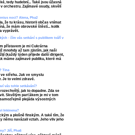
ké, tedy hudební... Také jsou úžasná
v orchestru. Zajímavé osudy, skvělí
enius noci? Alena, Pha2
, že tu krásu, historii občas vnímat
ná, že mám obrovské štěstí... kolik
a vyprávět.
kých - čím vás setkání s publikem tváří v
m přístavem je mi Cukrárna
ž mnohdy až tam zjistím, jak naši
žijí (každý týden přijede další dirigent,
 jak máme zajímavé publiku, které má
? Tina
 ve střehu. Jak ve smyslu
. Je to velmi zdravé.
ví vás tohle setkávání?
rozechvělý, jak to dopadne. Zda se
vit. Skvělým parťákem je mi v tom
a samozřejmě plejáda výsostných
ri Inkinena?
kým a plošně finským. A také tím, že
y němu navázali vztah. Jeho vliv jeho
ny? Jiří, Pha6