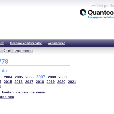
zvláštní poděk
.cz
facebook.com/ScenaCZ
webarchiv.cz
který nejde zapomenout
 778
ata
2007
3
2004
2005
2006
2008
2009
4
2015
2016
2017
2018
2019
2020
2021
6
květen
červen
červenec
prosinec