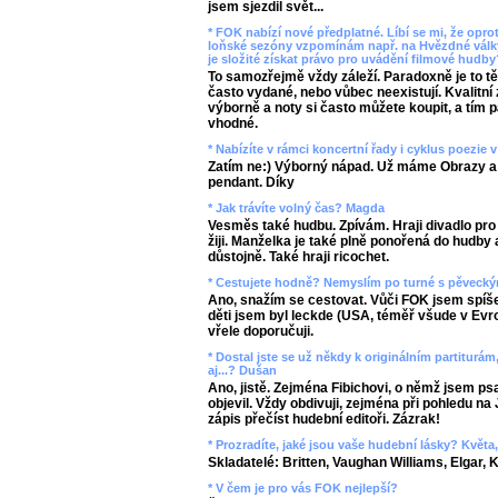
jsem sjezdil svět...
* FOK nabízí nové předplatné. Líbí se mi, že oprot
loňské sezóny vzpomínám např. na Hvězdné války
je složité získat právo pro uvádění filmové hudb
To samozřejmě vždy záleží. Paradoxně je to tě
často vydané, nebo vůbec neexistují. Kvalitn
výborně a noty si často můžete koupit, a tím 
vhodné.
* Nabízíte v rámci koncertní řady i cyklus poezie
Zatím ne:) Výborný nápad. Už máme Obrazy a 
pendant. Díky
* Jak trávíte volný čas? Magda
Vesměs také hudbu. Zpívám. Hraji divadlo pro 
žiji. Manželka je také plně ponořená do hudb
důstojně. Také hraji ricochet.
* Cestujete hodně? Nemyslím po turné s pěveckým
Ano, snažím se cestovat. Vůči FOK jsem spíše
děti jsem byl leckde (USA, téměř všude v Evrop
vřele doporučuji.
* Dostal jste se už někdy k originálním partiturá
aj...? Dušan
Ano, jistě. Zejména Fibichovi, o němž jsem ps
objevil. Vždy obdivuji, zejména při pohledu na
zápis přečíst hudební editoři. Zázrak!
* Prozradíte, jaké jsou vaše hudební lásky? Květa
Skladatelé: Britten, Vaughan Williams, Elgar, K
* V čem je pro vás FOK nejlepší?