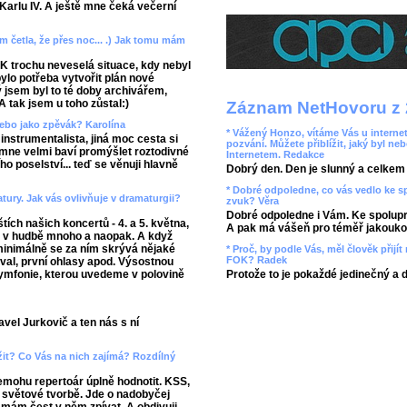
ě Karlu IV. A ještě mne čeká večerní
m četla, že přes noc... .) Jak tomu mám
FOK trochu neveselá situace, kdy nebyl
 bylo potřeba vytvořit plán nové
 jsem byl to té doby archivářem,
A tak jsem u toho zůstal:)
Záznam NetHovoru z 
nebo jako zpěvák? Karolína
* Vážený Honzo, vítáme Vás u internet
nstrumentalista, jiná moc cesta si
pozvání. Můžete přiblížit, jaký byl ne
 mne velmi baví promýšlet roztodivné
Internetem. Redakce
 poselství... teď se věnuji hlavně
Dobrý den. Den je slunný a celkem r
* Dobré odpoledne, co vás vedlo ke 
atury. Jak vás ovlivňuje v dramaturgii?
zvuk? Věra
Dobré odpoledne i Vám. Ke spolupr
tích našich koncertů - 4. a 5. května,
A pak má vášeň pro téměř jakoukol
e v hudbě mnoho a naopak. A když
minimálně se za ním skrývá nějaké
* Proč, by podle Vás, měl člověk přij
FOK? Radek
oval, první ohlasy apod. Výsostnou
symfonie, kterou uvedeme v polovině
Protože to je pokaždé jedinečný a 
vel Jurkovič a ten nás s ní
ížit? Co Vás na nich zajímá? Rozdílný
nemohu repertoár úplně hodnotit. KSS,
i světové tvorbě. Jde o nadobyčej