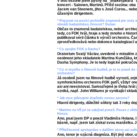
V této sezóně jsem pyšný na "Shakespeara" v 
koncert - Salonen, Martinů. Příští sezóna: ob
Jacem van Steenem, jiho s José Curou... neb
úžasným dirigentem.
* Pracovat na pozici archiváře znamená jen noty a
obnáší badatelskou činnost? Dušan
Občas to znamená badatelskou, neboť archivář
tedy, co FOK hrál, hraje a tedy mnoho o histor
publikoval sérii článku k výročí orchestru. Č
zprostředkovává nebo dokonce katalogizací 
* Co spojilo FOK a Dashu?
Oratorium Svatý Václav, uvedené v minulém zá
osobnost jeho skladatele Martina Kumžáka, k
Dasha Symphony. Je to tedy logické pokračov
* Co si myslíte o filmové hudbě, je to to pravé 
orchestru?
Já osobně jsem na filmové hudbě vyrostl, ze
symfonickému orchestru FOK patří, vždyť ono
asi ani neexistoval. Samozřejmě je třeba hrát j
vzniká, např. John Williams je vynikající sklada
* Jak moc plánujete dopředu novou sezonu?
Hlavní dirigenty, důležité sólisty tak 3 roky do
* Martine na VŠ jsi se zabýval poezií. Pouze z vě
Honza
Ano, psal jsem DP o poezii Vladimíra Holana. I
básně, např. jsem tak získal svou manželku. Js
* Příležitostné spolupráce s dalšími sbory asi svě
Ano, tenor je vzácná diagnóza. Být jiný obor, u