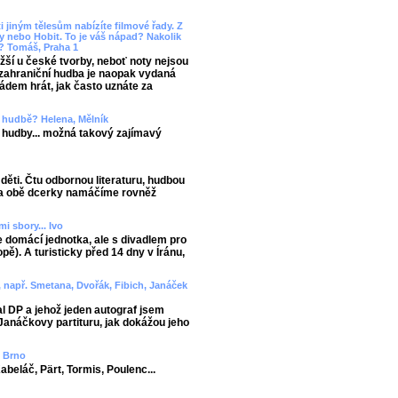
i jiným tělesům nabízíte filmové řady. Z
 nebo Hobit. To je váš nápad? Nakolik
y? Tomáš, Praha 1
žší u české tvorby, neboť noty nejsou
í zahraniční hudba je naopak vydaná
pádem hrát, jak často uznáte za
 v hudbě? Helena, Mělník
hudby... možná takový zajímavý
děti. Čtu odbornou literaturu, hudbou
y a obě dcerky namáčíme rovněž
i sbory... Ivo
 domácí jednotka, ale s divadlem pro
ě). A turisticky před 14 dny v Íránu,
m, např. Smetana, Dvořák, Fibich, Janáček
al DP a jehož jeden autograf jsem
 Janáčkovy partituru, jak dokážou jeho
, Brno
abeláč, Pärt, Tormis, Poulenc...