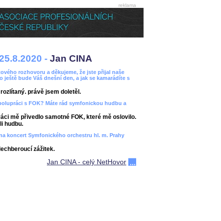
reklama
25.8.2020 -
Jan CINA
ového rozhovoru a děkujeme, že jste přijal naše
bo ještě bude Váš dnešní den, a jak se kamarádíte s
ozlítaný. právě jsem doletěl.
spolupráci s FOK? Máte rád symfonickou hudbu a
áci mě přivedlo samotné FOK, které mě oslovilo.
i hudbu.
ít na koncert Symfonického orchestru hl. m. Prahy
dechberoucí zážitek.
Jan CINA - celý NetHovor