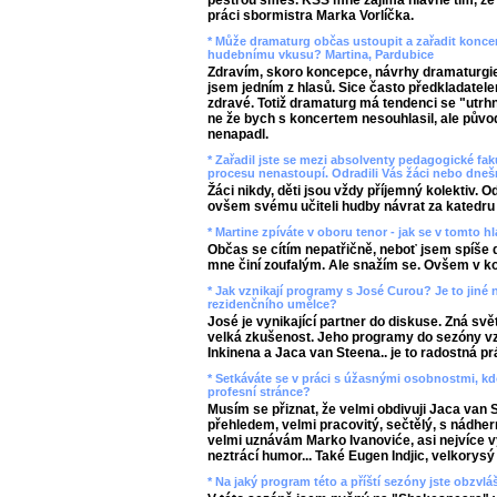
pestrou směs. KSS mne zajímá hlavně tím, že 
práci sbormistra Marka Vorlíčka.
* Může dramaturg občas ustoupit a zařadit koncer
hudebnímu vkusu? Martina, Pardubice
Zdravím, skoro koncepce, návrhy dramaturgie
jsem jedním z hlasů. Sice často předkladatelem
zdravé. Totiž dramaturg má tendenci se "utrhn
ne že bych s koncertem nesouhlasil, ale půvo
nenapadl.
* Zařadil jste se mezi absolventy pedagogické fak
procesu nenastoupí. Odradili Vás žáci nebo dnešn
Žáci nikdy, děti jsou vždy příjemný kolektiv. 
ovšem svému učiteli hudby návrat za katedru 
* Martine zpíváte v oboru tenor - jak se v tomto h
Občas se cítím nepatřičně, neboť jsem spíše 
mne činí zoufalým. Ale snažím se. Ovšem v ko
* Jak vznikají programy s José Curou? Je to jiné 
rezidenčního umělce?
José je vynikající partner do diskuse. Zná svět
velká zkušenost. Jeho programy do sezóny vzni
Inkinena a Jaca van Steena.. je to radostná pr
* Setkáváte se v práci s úžasnými osobnostmi, kdo
profesní stránce?
Musím se přiznat, že velmi obdivuji Jaca van 
přehledem, velmi pracovitý, sečtělý, s nádh
velmi uznávám Marko Ivanoviće, asi nejvíce v
neztrácí humor... Také Eugen Indjic, velkorys
* Na jaký program této a příští sezóny jste obzvl