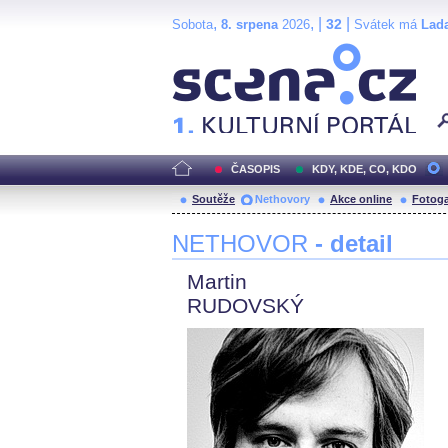
,
, |
|
32
Sobota
8. srpena
2026
Svátek má
Lad
Scéna.cz
ČASOPIS
KDY, KDE, CO, KDO
Soutěže
Nethovory
Akce online
Fotoga
NETHOVOR
- detail
Martin
RUDOVSKÝ