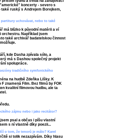
příštím týdnu a třeba na zahajovací
a "americké" koncerty - severo s
o také ruský s Andrejem Borejkem,
 partitury uchovávat, nebo to také
 má blízko k původní matérii a ví
ii orchestru. Například jsem
asto také archivář badatelskou činnost
umožňuje.
ří, kde Dasha zpívala sólo, a
terý má s Dashou společný projekt
ání spolupráce.
do sezóny tradičního symfonického
jména na hudbě Zdeňka Lišky. K
 F znamená Film. Bez filmů by FOK
en kvalitní filmovou hudbu, ale ta
tel.
předu.
deckého zájmu nebo i jako recitátor?
 jsem psal a občas i píšu vlastní
em s ní vlastně díky poezii...
dčí o tom, že tenorů je málo? Karel
rčitě si tolik nezazpívám. Díky hlasu