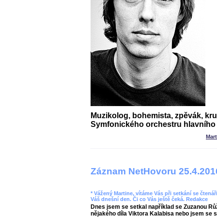
Muzikolog, bohemista, zpěvák, kr
Symfonického orchestru hlavního
Mar
Záznam NetHovoru 25.4.201
* Vážený Martine, vítáme Vás při setkání se čtenáři
Váš dnešní den. Či co Vás ještě čeká. Redakce
Dnes jsem se setkal například se Zuzanou Rů
nějakého díla Viktora Kalabisa nebo jsem se 