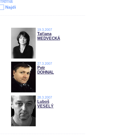
jména
Najdi
19.3.2007
Taťjana
MEDVECKÁ
27.3.2007
Petr
DOHNAL
28.3.2007
Luboš
VESELÝ