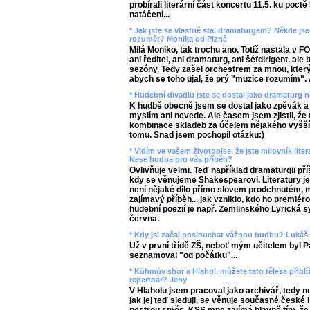
probírali literární část koncertu 11.5. ku poct
natáčení...
* Jak jste se vlastně stal dramaturgem? Někde jse
rozumět? Monika od Plzně
Milá Moniko, tak trochu ano. Totiž nastala v 
ani ředitel, ani dramaturg, ani šéfdirigent, ale
sezóny. Tedy zašel orchestrem za mnou, který
abych se toho ujal, že prý "muzice rozumím". 
* Hudební divadlu jste se dostal jako dramaturg 
K hudbě obecně jsem se dostal jako zpěvák a i
myslím ani nevede. Ale časem jsem zjistil, že
kombinace skladeb za účelem nějakého vyššího
tomu. Snad jsem pochopil otázku:)
* Vidím ve vašem životopise, že jste milovník liter
Nese hudba pro vás příběh?
Ovlivňuje velmi. Teď například dramaturgii příš
kdy se věnujeme Shakespearovi. Literatury j
není nějaké dílo přímo slovem prodchnutém, 
zajímavý příběh... jak vzniklo, kdo ho premiér
hudební poezií je např. Zemlinského Lyrická 
června.
* Kdy jsi začal poslouchat vážnou hudbu? Lukáš
Už v první třídě ZŠ, neboť mým učitelem byl Pa
seznamoval "od počátku"...
* Kühmův sbor a Hlahol, můžete tato tělesa přibl
repertoár? Jeny
V Hlaholu jsem pracoval jako archivář, tedy 
jak jej teď sleduji, se věnuje současné české 