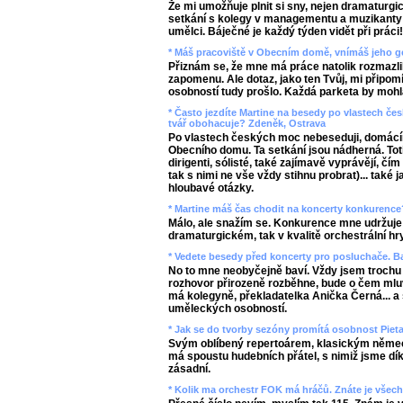
Že mi umožňuje plnit si sny, nejen dramaturgic
setkání s kolegy v managementu a muzikanty 
umělci. Báječné je každý týden vidět při práci!
* Máš pracoviště v Obecním domě, vnímáš jeho g
Přiznám se, že mne má práce natolik rozmazlila
zapomenu. Ale dotaz, jako ten Tvůj, mi připomí
osobností tudy prošlo. Každá parketa by mohl
* Často jezdíte Martine na besedy po vlastech čes
tvář obohacuje? Zdeněk, Ostrava
Po vlastech českých moc nebeseduji, domácí
Obecního domu. Ta setkání jsou nádherná. Toti
dirigenti, sólisté, také zajímavě vyprávějí, čím 
tak s nimi ne vše vždy stihnu probrat)... také
hloubavé otázky.
* Martine máš čas chodit na koncerty konkurence
Málo, ale snažím se. Konkurence mne udržuje
dramaturgickém, tak v kvalitě orchestrální hry
* Vedete besedy před koncerty pro posluchače. Ba
No to mne neobyčejně baví. Vždy jsem trochu 
rozhovor přirozeně rozběhne, bude o čem mlu
má kolegyně, překladatelka Anička Černá... 
uměleckých osobností.
* Jak se do tvorby sezóny promítá osobnost Pieta
Svým oblíbený repertoárem, klasickým němec
má spoustu hudebních přátel, s nimiž jsme dík
zásadní.
* Kolik ma orchestr FOK má hráčů. Znáte je všech