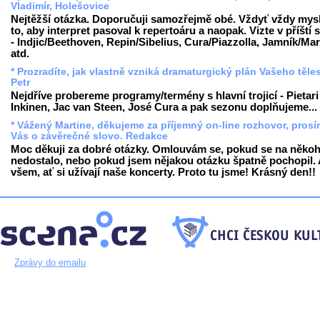
Vladimír, Holešovice
Nejtěžší otázka. Doporučuji samozřejmě obé. Vždyť vždy mys
to, aby interpret pasoval k repertoáru a naopak. Vizte v příští
- Indjic/Beethoven, Repin/Sibelius, Cura/Piazzolla, Jamník/Mar
atd.
* Prozradíte, jak vlastně vzniká dramaturgický plán Vašeho těle
Petr
Nejdříve probereme programy/termény s hlavní trojicí - Pietari
Inkinen, Jac van Steen, José Cura a pak sezonu doplňujeme...
* Vážený Martine, děkujeme za příjemný on-line rozhovor, pros
Vás o závěrečné slovo. Redakce
Moc děkuji za dobré otázky. Omlouvám se, pokud se na něko
nedostalo, nebo pokud jsem nějakou otázku špatně pochopil. A
všem, ať si užívají naše koncerty. Proto tu jsme! Krásný den!!
Zprávy do emailu