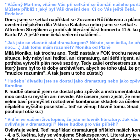
* Vážený Martine, vítáme Vás při setkání se čtenáři našeho port
Můžete přiblížit jaký byl Váš dnešní den. Či co Vás ještě čeká.
Redakce
Dnes jsem se setkal například se Zuzanou Růžičkovou a pláno
uvedení nějakého díla Viktora Kalabisa nebo jsem se setkal s
Alfredem Strejčkem a probírali literární část koncertu 11.5. ku
Karlu IV. A ještě mne čeká večerní natáčení...
* Jak jste se vlastně stal dramaturgem? Někde jsem četla, že př
noc... .) Jak tomu mám rozumět? Monika od Plzně
Milá Moniko, tak trochu ano. Totiž nastala v FOK trochu neves
situace, kdy nebyl ani ředitel, ani dramaturg, ani šéfdirigent, a
potřeba vytvořit plán nové sezóny. Tedy zašel orchestrem za 
který jsem byl to té doby archivářem, abych se toho ujal, že pr
"muzice rozumím". A tak jsem u toho zůstal:)
* Hudební divadlu jste se dostal jako dramaturg nebo jako zpě
Karolína
K hudbě obecně jsem se dostal jako zpěvák a instrumentalista,
moc cesta si myslím ani nevede. Ale časem jsem zjistil, že mn
velmi baví promýšlet roztodivné kombinace skladeb za účele
nějakého vyššího poselství... teď se věnuji hlavně tomu. Snad
pochopil otázku:)
* Vidím ve vašem životopise, že jste milovník literatury. Jak vás
ovlivňuje v dramaturgii? Nese hudba pro vás příběh?
Ovlivňuje velmi. Teď například dramaturgii příštích našich ko
- 4. a 5. května, kdy se věnujeme Shakespearovi. Literatury je 