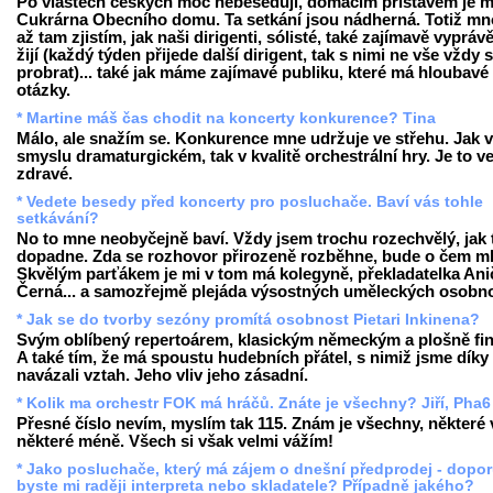
Po vlastech českých moc nebeseduji, domácím přístavem je m
Cukrárna Obecního domu. Ta setkání jsou nádherná. Totiž m
až tam zjistím, jak naši dirigenti, sólisté, také zajímavě vyprávě
žijí (každý týden přijede další dirigent, tak s nimi ne vše vždy 
probrat)... také jak máme zajímavé publiku, které má hloubavé
otázky.
* Martine máš čas chodit na koncerty konkurence? Tina
Málo, ale snažím se. Konkurence mne udržuje ve střehu. Jak 
smyslu dramaturgickém, tak v kvalitě orchestrální hry. Je to v
zdravé.
* Vedete besedy před koncerty pro posluchače. Baví vás tohle
setkávání?
No to mne neobyčejně baví. Vždy jsem trochu rozechvělý, jak 
dopadne. Zda se rozhovor přirozeně rozběhne, bude o čem ml
Skvělým parťákem je mi v tom má kolegyně, překladatelka Ani
Černá... a samozřejmě plejáda výsostných uměleckých osobno
* Jak se do tvorby sezóny promítá osobnost Pietari Inkinena?
Svým oblíbený repertoárem, klasickým německým a plošně fi
A také tím, že má spoustu hudebních přátel, s nimiž jsme dík
navázali vztah. Jeho vliv jeho zásadní.
* Kolik ma orchestr FOK má hráčů. Znáte je všechny? Jiří, Pha6
Přesné číslo nevím, myslím tak 115. Znám je všechny, některé 
některé méně. Všech si však velmi vážím!
* Jako posluchače, který má zájem o dnešní předprodej - dopor
byste mi raději interpreta nebo skladatele? Případně jakého?