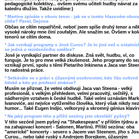
pedagogické kolektivy... ovšem svému učiteli hudby návrat za
katedru dlužím. Takže uvidíme:)
* Martine zpíváte v oboru tenor - jak se v tomto hlasovém obor
cítíte? Pavel, Dejvice
Občas se cítím nepatřičně, neboť jsem spíše druhý tenor a ně
vysoké nároky mne činí zoufalým. Ale snažím se. Ovšem v kol
tenorů se cítím doma.
* Jak vznikají programy s José Curou? Je to jiné než u ostatní
se jedná o rezidenčního umělce?
José je vynikající partner do diskuse. Zná svět, hudbu, ví, co
funguje. Je to pro mne velká zkušenost. Jeho programy do s
vznikají první, spolu s těmi Pietariho Inkinena a Jaca van Steen
to radostná práce.
* Setkáváte se v práci s úžasnými osobnostmi, kdo Vás ovlivnil
lidské a kdo po profesní stránce?
Musím se přiznat, že velmi obdivuji Jaca van Steena - velký
profesionál, s velkým přehledem, velmi pracovitý, sečtělý, s
nádherným vztahem k české hudbě. Také velmi uznávám Mar
Ivanoviće, asi nejvíce vytíženého člověka, který však nikdy nez
humor... Také Eugen Indjic, velkorysý a skromný génius klavír
* Na jaký program této a příští sezóny jste obzvlášť pyšný?
V této sezóně jsem pyšný na "Shakespeara" v příštím týdnu a 
na zahajovací koncert - Salonen, Martinů. Příští sezóna: oba
"americké" koncerty - severo s Jacem van Steenem, jiho s Jos
Curou... nebo také ruský s Andrejem Borejkem, úžasným