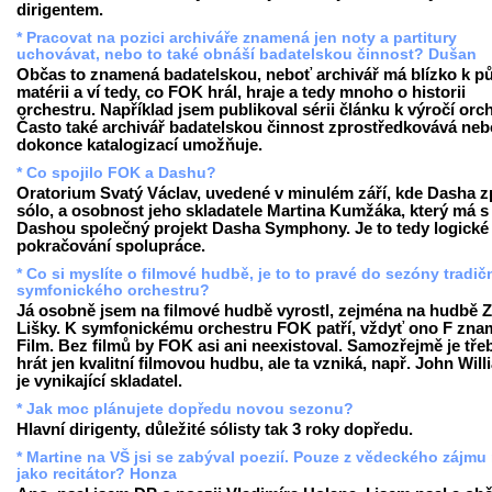
dirigentem.
* Pracovat na pozici archiváře znamená jen noty a partitury
uchovávat, nebo to také obnáší badatelskou činnost? Dušan
Občas to znamená badatelskou, neboť archivář má blízko k p
matérii a ví tedy, co FOK hrál, hraje a tedy mnoho o historii
orchestru. Například jsem publikoval sérii článku k výročí orc
Často také archivář badatelskou činnost zprostředkovává neb
dokonce katalogizací umožňuje.
* Co spojilo FOK a Dashu?
Oratorium Svatý Václav, uvedené v minulém září, kde Dasha z
sólo, a osobnost jeho skladatele Martina Kumžáka, který má s
Dashou společný projekt Dasha Symphony. Je to tedy logické
pokračování spolupráce.
* Co si myslíte o filmové hudbě, je to to pravé do sezóny tradič
symfonického orchestru?
Já osobně jsem na filmové hudbě vyrostl, zejména na hudbě 
Lišky. K symfonickému orchestru FOK patří, vždyť ono F zn
Film. Bez filmů by FOK asi ani neexistoval. Samozřejmě je tře
hrát jen kvalitní filmovou hudbu, ale ta vzniká, např. John Wil
je vynikající skladatel.
* Jak moc plánujete dopředu novou sezonu?
Hlavní dirigenty, důležité sólisty tak 3 roky dopředu.
* Martine na VŠ jsi se zabýval poezií. Pouze z vědeckého zájmu
jako recitátor? Honza