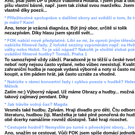
Ano, psal jsem DP o poezii Vladimíra Holana. I jsem psal a obč
píšu vlastní básně, např. jsem tak získal svou manželku. Jsem 
vlastně díky poezii...
* Příležitostné spolupráce s dalšími sbory asi svědčí o tom, že 
je málo? Karel
Ano, tenor je vzácná diagnóza. Být jiný obor, určitě si tolik
nezazpívám. Díky hlasu jsem sjezdil svět...
* FOK nabízí nové předplatné. Líbí se mi, že oproti jiným těles
nabízíte filmové řady. Z loňské sezóny vzpomínám např. na Hv
války nebo Hobit. To je váš nápad? Nakolik je složité získat pr
uvádění filmové hudby? Tomáš, Praha 1
To samozřejmě vždy záleží. Paradoxně je to těžší u české tvor
neboť noty nejsou často vydané, nebo vůbec neexistují. Kvalit
zahraniční hudba je naopak vydaná výborně a noty si často m
koupit, a tím pádem hrát, jak často uznáte za vhodné.
* Nabízíte v rámci koncertní řady i cyklus poezie v hudbě? Hele
Mělník
Zatím ne:) Výborný nápad. Už máme Obrazy a hudby... možná
takový zajímavý pendant. Díky
* Jak trávíte volný čas? Magda
Vesměs také hudbu. Zpívám. Hraji divadlo pro děti. Čtu odbo
literaturu, hudbou žiji. Manželka je také plně ponořená do hud
obě dcerky namáčíme rovněž důstojně. Také hraji ricochet.
* Cestujete hodně? Nemyslím po turné s pěveckými sbory... Ivo
Ano, snažím se cestovat. Vůči FOK jsem spíše domácí jednotk