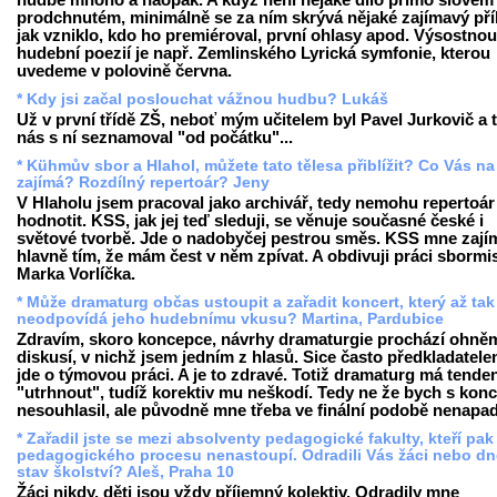
hudbě mnoho a naopak. A když není nějaké dílo přímo slovem
prodchnutém, minimálně se za ním skrývá nějaké zajímavý příb
jak vzniklo, kdo ho premiéroval, první ohlasy apod. Výsostnou
hudební poezií je např. Zemlinského Lyrická symfonie, kterou
uvedeme v polovině června.
* Kdy jsi začal poslouchat vážnou hudbu? Lukáš
Už v první třídě ZŠ, neboť mým učitelem byl Pavel Jurkovič a 
nás s ní seznamoval "od počátku"...
* Kühmův sbor a Hlahol, můžete tato tělesa přiblížit? Co Vás na
zajímá? Rozdílný repertoár? Jeny
V Hlaholu jsem pracoval jako archivář, tedy nemohu repertoár
hodnotit. KSS, jak jej teď sleduji, se věnuje současné české i
světové tvorbě. Jde o nadobyčej pestrou směs. KSS mne zají
hlavně tím, že mám čest v něm zpívat. A obdivuji práci sbormi
Marka Vorlíčka.
* Může dramaturg občas ustoupit a zařadit koncert, který až tak
neodpovídá jeho hudebnímu vkusu? Martina, Pardubice
Zdravím, skoro koncepce, návrhy dramaturgie prochází ohně
diskusí, v nichž jsem jedním z hlasů. Sice často předkladatele
jde o týmovou práci. A je to zdravé. Totiž dramaturg má tende
"utrhnout", tudíž korektiv mu neškodí. Tedy ne že bych s kon
nesouhlasil, ale původně mne třeba ve finální podobě nenapad
* Zařadil jste se mezi absolventy pedagogické fakulty, kteří pak
pedagogického procesu nenastoupí. Odradili Vás žáci nebo dn
stav školství? Aleš, Praha 10
Žáci nikdy, děti jsou vždy příjemný kolektiv. Odradily mne