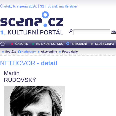
,
, |
|
32
Čtvrtek
6. srpena
2026
Svátek má
Kristián
Scéna.cz
NA
ČASOPIS
KDY, KDE, CO, KDO
SPECIÁLNÍ
SLUŽBY/INFO
Soutěže
Nethovory
Akce online
Fotogalerie
NETHOVOR
- detail
Martin
RUDOVSKÝ