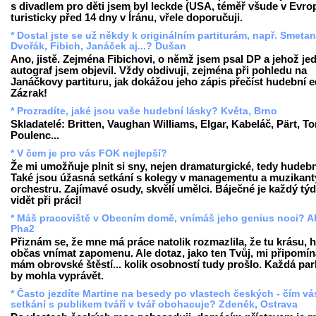
s divadlem pro děti jsem byl leckde (USA, téměř všude v Evrop
turisticky před 14 dny v Íránu, vřele doporučuji.
* Dostal jste se už někdy k originálním partiturám, např. Smetan
Dvořák, Fibich, Janáček aj...? Dušan
Ano, jistě. Zejména Fibichovi, o němž jsem psal DP a jehož je
autograf jsem objevil. Vždy obdivuji, zejména při pohledu na
Janáčkovy partituru, jak dokážou jeho zápis přečíst hudební ed
Zázrak!
* Prozradíte, jaké jsou vaše hudební lásky? Květa, Brno
Skladatelé: Britten, Vaughan Williams, Elgar, Kabeláč, Pärt, To
Poulenc...
* V čem je pro vás FOK nejlepší?
Že mi umožňuje plnit si sny, nejen dramaturgické, tedy hudební
Také jsou úžasná setkání s kolegy v managementu a muzikant
orchestru. Zajímavé osudy, skvělí umělci. Báječné je každý tý
vidět při práci!
* Máš pracoviště v Obecním domě, vnímáš jeho genius noci? A
Pha2
Přiznám se, že mne má práce natolik rozmazlila, že tu krásu, hi
občas vnímat zapomenu. Ale dotaz, jako ten Tvůj, mi připomín
mám obrovské štěstí... kolik osobností tudy prošlo. Každá par
by mohla vyprávět.
* Často jezdíte Martine na besedy po vlastech českých - čím vá
setkání s publikem tváří v tvář obohacuje? Zdeněk, Ostrava