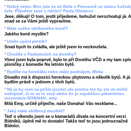
* Dobrý večer. Moc jste se mi líbila v Princezně se zlatou hvězd
čele. Přijedete zase s něčím? Pavla Olomouc
Jeee, děkuji! O tom, jestli přijedeme, bohužel nerozhoduji já. A
snad se za Vámi ještě vypravíme.
* Máte svého oblíbeného koně?
Jakého koně myslíte?
* Umíte upéct perník?
Snad bych to zvládla, ale ještě jsem to nezkoušela.
* Chodíte v Pardubicích na dostihy?
Vloni jsem byla poprvé, bylo to při Dostihu VČD a my tam zpív
písničky z komedie Na letním bytě.
* Bydlíte na herečáku nebo máte podnájem. Mirka
Divadlo má k dispozici hereckou ubytovnu a několik bytů. A já
bydlím právě v jednom z těch bytů.
* No ja by som sa prišla pozrieť,ale predsa len by ste mi mohli
našepkať, či to za to stojí alebo čo je najväčšou pikantériou
inscenácie DONAHA!. emy
Milá Emy, určitě přijeďte, naše Donaha! Vás nezklame...
* Jaký máte oblíbený muzikál?
Teď o víkendu jsem se u kamarádů dívala na koncertní verzi
Bídníků, úplně mě to dostalo! Takže teď to jsou jednoznačně
Bídníci.