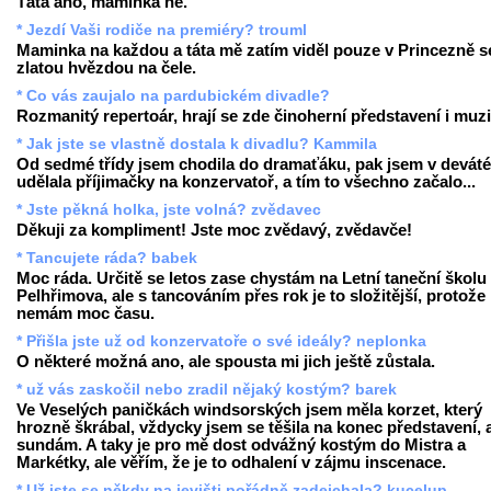
Táta ano, maminka ne.
* Jezdí Vaši rodiče na premiéry? trouml
Maminka na každou a táta mě zatím viděl pouze v Princezně s
zlatou hvězdou na čele.
* Co vás zaujalo na pardubickém divadle?
Rozmanitý repertoár, hrají se zde činoherní představení i muzi
* Jak jste se vlastně dostala k divadlu? Kammila
Od sedmé třídy jsem chodila do dramaťáku, pak jsem v deváté 
udělala příjimačky na konzervatoř, a tím to všechno začalo...
* Jste pěkná holka, jste volná? zvědavec
Děkuji za kompliment! Jste moc zvědavý, zvědavče!
* Tancujete ráda? babek
Moc ráda. Určitě se letos zase chystám na Letní taneční školu
Pelhřimova, ale s tancováním přes rok je to složitější, protože
nemám moc času.
* Přišla jste už od konzervatoře o své ideály? neplonka
O některé možná ano, ale spousta mi jich ještě zůstala.
* už vás zaskočil nebo zradil nějaký kostým? barek
Ve Veselých paničkách windsorských jsem měla korzet, který
hrozně škrábal, vždycky jsem se těšila na konec představení, 
sundám. A taky je pro mě dost odvážný kostým do Mistra a
Markétky, ale věřím, že je to odhalení v zájmu inscenace.
* Už jste se někdy na jevišti pořádně zadejchala? kucelup