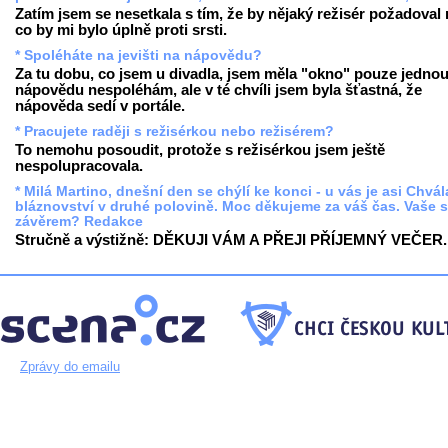
Zatím jsem se nesetkala s tím, že by nějaký režisér požadoval
co by mi bylo úplně proti srsti.
* Spoléháte na jevišti na nápovědu?
Za tu dobu, co jsem u divadla, jsem měla "okno" pouze jednou
nápovědu nespoléhám, ale v té chvíli jsem byla šťastná, že
nápověda sedí v portále.
* Pracujete raději s režisérkou nebo režisérem?
To nemohu posoudit, protože s režisérkou jsem ještě
nespolupracovala.
* Milá Martino, dnešní den se chýlí ke konci - u vás je asi Chvál
bláznovství v druhé polovině. Moc děkujeme za váš čas. Vaše 
závěrem? Redakce
Stručně a výstižně: DĚKUJI VÁM A PŘEJI PŘÍJEMNÝ VEČER.
Zprávy do emailu