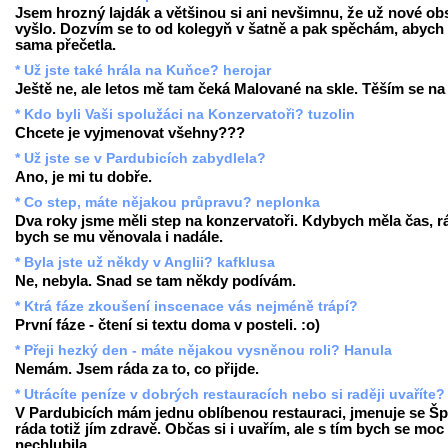
Jsem hrozný lajdák a většinou si ani nevšimnu, že už nové ob
vyšlo. Dozvím se to od kolegyň v šatně a pak spěchám, abych 
sama přečetla.
* Už jste také hrála na Kuňce? herojar
Ještě ne, ale letos mě tam čeká Malované na skle. Těším se na 
* Kdo byli Vaši spolužáci na Konzervatoři? tuzolin
Chcete je vyjmenovat všehny???
* Už jste se v Pardubicích zabydlela?
Ano, je mi tu dobře.
* Co step, máte nějakou průpravu? neplonka
Dva roky jsme měli step na konzervatoři. Kdybych měla čas, r
bych se mu věnovala i nadále.
* Byla jste už někdy v Anglii? kafklusa
Ne, nebyla. Snad se tam někdy podívám.
* Ktrá fáze zkoušení inscenace vás nejméně trápí?
První fáze - čtení si textu doma v posteli. :o)
* Přeji hezký den - máte nějakou vysněnou roli? Hanula
Nemám. Jsem ráda za to, co přijde.
* Utrácíte peníze v dobrých restauracích nebo si raději uvaříte?
V Pardubicích mám jednu oblíbenou restauraci, jmenuje se Šp
ráda totiž jím zdravě. Občas si i uvařím, ale s tím bych se moc
nechlubila...