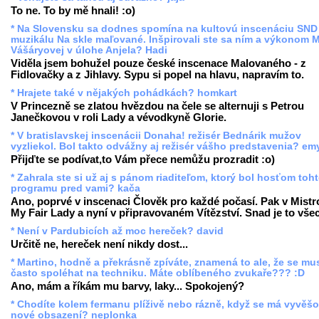
To ne. To by mě hnali! :o)
* Na Slovensku sa dodnes spomína na kultovú inscenáciu SND
muzikálu Na skle maľované. Inšpirovali ste sa ním a výkonom M
Vášáryovej v úlohe Anjela? Hadi
Viděla jsem bohužel pouze české inscenace Malovaného - z
Fidlovačky a z Jihlavy. Sypu si popel na hlavu, napravím to.
* Hrajete také v nějakých pohádkách? homkart
V Princezně se zlatou hvězdou na čele se alternuji s Petrou
Janečkovou v roli Lady a vévodkyně Glorie.
* V bratislavskej inscenácii Donaha! režisér Bednárik mužov
vyzliekol. Bol takto odvážny aj režisér vášho predstavenia? em
Přijďte se podívat,to Vám přece nemůžu prozradit :o)
* Zahrala ste si už aj s pánom riaditeľom, ktorý bol hosťom toh
programu pred vami? kača
Ano, poprvé v inscenaci Člověk pro každé počasí. Pak v Mistro
My Fair Lady a nyní v připravovaném Vítězství. Snad je to vše
* Není v Pardubicích až moc hereček? david
Určitě ne, hereček není nikdy dost...
* Martino, hodně a překrásně zpíváte, znamená to ale, že se mu
často spoléhat na techniku. Máte oblíbeného zvukaře??? :D
Ano, mám a říkám mu barvy, laky... Spokojený?
* Chodíte kolem fermanu plíživě nebo rázně, když se má vyvěšo
nové obsazení? neplonka