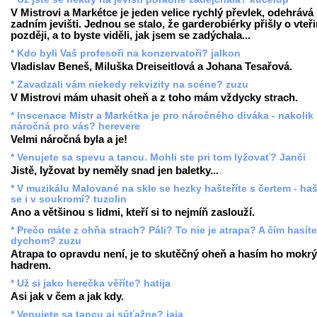
V Mistrovi a Markétce je jeden velice rychlý převlek, odehrává
zadním jevišti. Jednou se stalo, že garderobiérky přišly o vteř
později, a to byste viděli, jak jsem se zadýchala...
* Kdo byli Vaš profesoři na konzervatoři? jalkon
Vladislav Beneš, Miluška Dreiseitlová a Johana Tesařová.
* Zavadzali vám niekedy rekvizity na scéne? zuzu
V Mistrovi mám uhasit oheň a z toho mám vždycky strach.
* Inscenace Mistr a Markétka je pro náročného diváka - nakolik
náročná pro vás? herevere
Velmi náročná byla a je!
* Venujete sa spevu a tancu. Mohli ste pri tom lyžovať? Janči
Jistě, lyžovat by neměly snad jen baletky...
* V muzikálu Malované na skle se hezky hašteříte s čertem - haš
se i v soukromí? tuzolin
Ano a většinou s lidmi, kteří si to nejmíň zaslouží.
* Prečo máte z ohňa strach? Páli? To nie je atrapa? A čím hasíte
dychom? zuzu
Atrapa to opravdu není, je to skutěčný oheň a hasím ho mokr
hadrem.
* Už si jako herečka věříte? hatija
Asi jak v čem a jak kdy.
* Venujete sa tancu aj súťažne? jaja