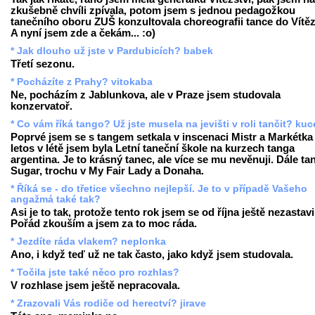
zkušebně chvíli zpívala, potom jsem s jednou pedagožkou
tanečního oboru ZUŠ konzultovala choreografii tance do Vítěz
A nyní jsem zde a čekám... :o)
* Jak dlouho už jste v Pardubicích? babek
Třetí sezonu.
* Pocházíte z Prahy? vitokaba
Ne, pocházím z Jablunkova, ale v Praze jsem studovala
konzervatoř.
* Co vám říká tango? Už jste musela na jevišti v roli tančit? ku
Poprvé jsem se s tangem setkala v inscenaci Mistr a Markétka
letos v létě jsem byla Letní taneční škole na kurzech tanga
argentina. Je to krásný tanec, ale více se mu nevěnuji. Dále ta
Sugar, trochu v My Fair Lady a Donaha.
* Říká se - do třetice všechno nejlepší. Je to v případě Vašeho
angažmá také tak?
Asi je to tak, protože tento rok jsem se od října ještě nezastavi
Pořád zkouším a jsem za to moc ráda.
* Jezdíte ráda vlakem? neplonka
Ano, i když teď už ne tak často, jako když jsem studovala.
* Točila jste také něco pro rozhlas?
V rozhlase jsem ještě nepracovala.
* Zrazovali Vás rodiče od herectví? jirave