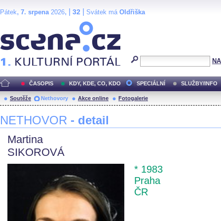
,
, |
|
32
Pátek
7. srpena
2026
Svátek má
Oldřiška
Scéna.cz
NA
ČASOPIS
KDY, KDE, CO, KDO
SPECIÁLNÍ
SLUŽBY/INFO
Soutěže
Nethovory
Akce online
Fotogalerie
NETHOVOR
- detail
Martina
SIKOROVÁ
* 1983
Praha
ČR