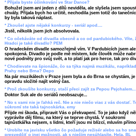
* Přijala byste účinkování ve Star Dance?
Bohužel jsem ani jeden z dílů neviděla, ale slyšela jsem spous
chvály. Přijala bych ho určitě, nechodila jsem totiž do tanečníc
by byla taková náplast.
* Zkoušel ajste nějaké konkurzy - seriál apod....
Jistě, několik jsem jich absolvovala.
* Co očekáváte od divadla obecně a co od pardubického. Víte, 
Hradci je také divadlo? PEM
O hradeckém divadle samozřejmě vím. V Pardubicích jsem al
spokojená. Divadlo je podle mě místem, kde člověk může nabr
nové podněty pro svůj svět, a to platí jak pro herce, tak pro di
* Chodievate na špionáže, čo sa týka najmä muzikálu, napríkla
Prahy nebo Brna? Depo
Na pár muzikálech v Praze jsem byla a do Brna se chystám, je 
opravdu složité najít volný čas.
* Proč zkoušíte konkurzy, stačí přeci zajít za Pepou Pejchalem...
Doktor Suk ale do seriálů neobsazuje...
* No s vami nie je ľahká reč. Nie a nie niečo viac z vás dostať. T
súkromí ste taká tajnoskárka. emy
Přijde mi škoda, připravit Vás o překvapení. To je jako když 
vyprávíte děj filmu, na který se teprve chystá. V soukromí
tajnůstkářka nejsem, s lidmi, kteří jsou mi blízcí, mluvím přímo
* Urobíte na javisku všetko čo požaduje režisér alebo sa ho sna
presvedčiť o inej možnosti, ak s niečím nesúhlasíte. Hela, BL