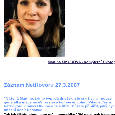
Martina SIKOROVÁ - kompletní životo
Záznam NetHovoru 27.3.2007
* Vážená Martino, jak to vypadá dnešek jste si užívala - pouze
generálka inscenaceVítězství a teď večer volno. Vítáme Vás u
NetHovoru v rámci On-line dne s VČD. Můžete přiblížit, jaký byl
dnešní den? Redakce
Tak jak říkáte, ráno jsem měla generálku Vítězství, pak jsem na